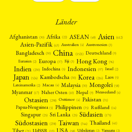
Länder
Asien
Afrika
ASEAN
Afghanistan
(22)
(30)
(48)
(612)
Asien-Pazifik
Australien
Austronesien
(4)
(3)
(63)
China
Bangladesch
Deutschland
(9)
(30)
(1521)
Hong Kong
Europa
Fiji
Eurasien
(3)
(2)
(37)
(96)
Indien
Indonesien
Indochina
Israel
(2)
(5)
(97)
(230)
Japan
Korea
Kambodscha
Laos
(5)
(30)
(524)
(216)
Mongolei
Malaysia
Macau
Lateinamerika
(4)
(2)
(30)
(58)
Myanmar
Nepal
Naher Osten
Neuseeland
(4)
(17)
(10)
(9)
Ostasien
Pakistan
Osttimor
(4)
(31)
(298)
Philippinen
Rußland
Papua-Neuguinea
(5)
(35)
(14)
Südasien
Singapur
Sri Lanka
(25)
(25)
(175)
Taiwan
Südostasien
Thailand
(41)
(238)
(344)
USA
Tibet
UdSSR
Uzbekistan
Vanuatu
(2)
(2)
(58)
(13)
(21)