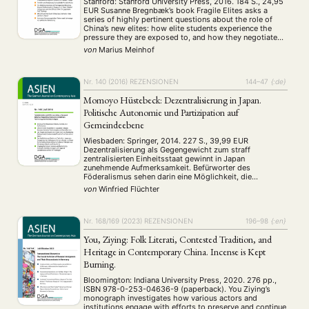
Stanford: Stanford University Press, 2016. 184 S., 24,95
EUR Susanne Bregnbӕk’s book Fragile Elites asks a
series of highly pertinent questions about the role of
China’s new elites: how elite students experience the
pressure they are exposed to, and how they negotiate
the tensions between their biographical expectations,
von
Marius Meinhof
their parents and the government. It tries …
Nr. 140 (2016)
REZENSIONEN
144–47
{:de}
Momoyo Hüstebeck: Dezentralisierung in Japan.
Politische Autonomie und Partizipation auf
Gemeindeebene
Wiesbaden: Springer, 2014. 227 S., 39,99 EUR
Dezentralisierung als Gegengewicht zum straff
zentralisierten Einheitsstaat gewinnt in Japan
zunehmende Aufmerksamkeit. Befürworter des
Föderalismus sehen darin eine Möglichkeit, die
mangelnde horizontale Gewaltenteilung durch die
von
Winfried Flüchter
vertikale zu entschärfen. Im öffentlichen Diskurs in Japan
wird die Dezentralisierung seit den 1990er Jahren als
Allheilmittel angesehen, Staat und Gesellschaft
grundlegend zu …
Nr. 168/169 (2023)
REZENSIONEN
196–98
{:en}
You, Ziying: Folk Literati, Contested Tradition, and
Heritage in Contemporary China. Incense is Kept
Burning.
Bloomington: Indiana University Press, 2020. 276 pp.,
ISBN 978-0-253-04636-9 (paperback). You Ziying’s
monograph investigates how various actors and
institutions engage with efforts to preserve and continue