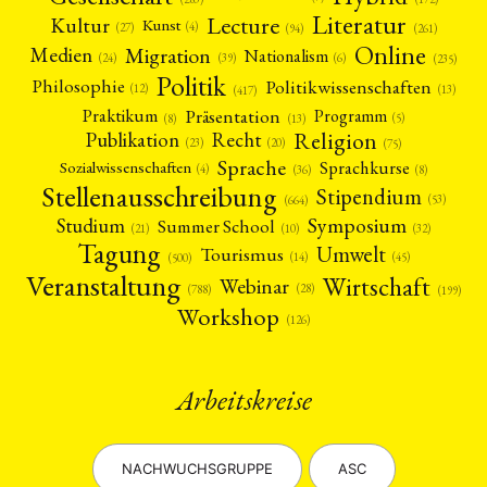
Literatur
Lecture
Kultur
Kunst
(4)
(27)
(94)
(261)
Online
Migration
Medien
Nationalism
(6)
(24)
(39)
(235)
Politik
Philosophie
Politikwissenschaften
(12)
(13)
(417)
Präsentation
Praktikum
Programm
(5)
(8)
(13)
Religion
Publikation
Recht
(23)
(20)
(75)
Sprache
Sprachkurse
Sozialwissenschaften
(4)
(36)
(8)
Stellenausschreibung
Stipendium
(53)
(664)
Symposium
Studium
Summer School
(21)
(10)
(32)
Tagung
Umwelt
Tourismus
(45)
(14)
(500)
Veranstaltung
Wirtschaft
Webinar
(28)
(788)
(199)
Workshop
(126)
Arbeitskreise
NACHWUCHSGRUPPE
ASC