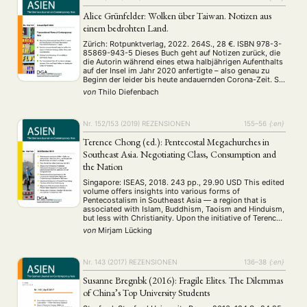
Alice Grünfelder: Wolken über Taiwan. Notizen aus
einem bedrohten Land.
Zürich: Rotpunktverlag, 2022. 264S., 28 €. ISBN 978-3-
85869-943-5 Dieses Buch geht auf Notizen zurück, die
die Autorin während eines etwa halbjährigen Aufenthalts
auf der Insel im Jahr 2020 anfertigte – also genau zu
Beginn der leider bis heute andauernden Corona-Zeit. Sie
besuchte dort einen Intensiv-Sprachkurs und übersetzte
von
Thilo Diefenbach
Gedichte von taiwanischen Lyrikerinnen. Wie sie im
Verlauf …
Nr. 152/153 (2019)
REZENSIONEN
155–56
{:en}
Terence Chong (ed.): Pentecostal Megachurches in
Southeast Asia. Negotiating Class, Consumption and
the Nation
Singapore: ISEAS, 2018. 243 pp., 29.90 USD This edited
volume offers insights into various forms of
Pentecostalism in Southeast Asia — a region that is
associated with Islam, Buddhism, Taoism and Hinduism,
but less with Christianity. Upon the initiative of Terence
Chong, deputy director at the ISEAS — Yusof Ishak
von
Mirjam Lücking
Institute, Singapore, the book contains …
Nr. 143 (2017)
REZENSIONEN
136–38
{:en}
Susanne Bregnbӕk (2016): Fragile Elites. The Dilemmas
of China’s Top University Students