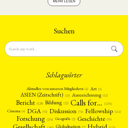
MEHR LESEN
Suchen
Schlagwörter
Art
Aktuelles von unseren Mitgliedern
(4)
(5)
ASIEN (Zeitschrift)
Auszeichnung
(12)
(25)
Calls for…
Bericht
Bildung
(22)
(128)
(1291)
Fellowship
DGA
Diskussion
Cinema
(4)
(92)
(74)
(111)
Forschung
Geschichte
Geografie
(2)
(93)
(234)
Gesellschaft
Hybrid
Globalisation
(7)
(172)
(283)