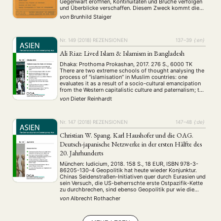
Gegenwart eröffnen, Kontinuitäten und Brüche verfolgen
Workshop
(126)
und Überblicke verschaffen. Diesem Zweck kommt die
gewählte Form auf angemessene Weise entgegen: Das
von
Brunhild Staiger
Buch ist eine Mischung aus übersichtlich gestalteten
Abrissen und mehr oder weniger problemorientierten
MITGLIEDSCHAFT
STUDIUM
DATENSCHUTZERKLÄRUNG
Artikeln zu einzelnen Spezialaspekten. …
Nr. 149 (2018)
REZENSIONEN
137–39
{:en}
MITGLIEDERBEREICH
KONTAKT
SPENDEN SIE JETZT!
Ali Riaz: Lived Islam & Islamism in Bangladesh
ENGLISH
Dhaka: Prothoma Prokashan, 2017. 276 S., 6000 TK
There are two extreme schools of thought analysing the
process of “islamisation” in Muslim countries: one
evaluates it as a result of a socio-cultural emancipation
from the Western capitalistic culture and paternalism; the
opposite states that islamisation is dominated by
von
Dieter Reinhardt
“islamism” which has ideological and social structures …
Nr. 147 (2018)
REZENSIONEN
147–48
{:de}
Christian W. Spang. Karl Haushofer und die OAG.
Deutsch-japanische Netzwerke in der ersten Hälfte des
20. Jahrhunderts
München: Iudicium, 2018. 158 S., 18 EUR, ISBN 978-3-
86205-130-4 Geopolitik hat heute wieder Konjunktur.
Chinas Seidenstraßen-Initiativen quer durch Eurasien und
sein Versuch, die US-beherrschte erste Ostpazifik-Kette
zu durchbrechen, sind ebenso Geopolitik pur wie die
Politik des Kremls zur Sammlung der russischen Erde auf
von
Albrecht Rothacher
Kosten der Ukraine und Georgiens und der Schaffung
einer russisch beherrschten Einflusszone …