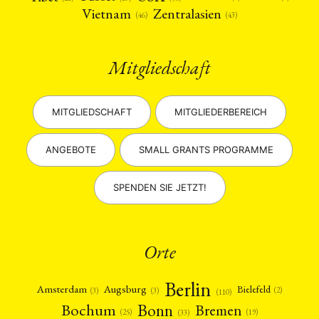
Vietnam
Zentralasien
(46)
(43)
Mitgliedschaft
MITGLIEDSCHAFT
MITGLIEDERBEREICH
ANGEBOTE
SMALL GRANTS PROGRAMME
SPENDEN SIE JETZT!
Orte
Berlin
Amsterdam
Augsburg
Bielefeld
(2)
(3)
(3)
(110)
Bonn
Bochum
Bremen
(25)
(19)
(33)