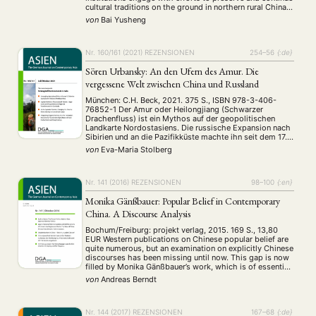
cultural traditions on the ground in northern rural China.
Particularly, You focuses on the important role of folk
von
Bai Yusheng
literati, “a group of people who are skilled in classical
Chinese, …
Nr. 160/161 (2021)
REZENSIONEN
254–56
{:de}
Sören Urbansky: An den Ufern des Amur. Die
vergessene Welt zwischen China und Russland
München: C.H. Beck, 2021. 375 S., ISBN 978-3-406-
76852-1 Der Amur oder Heilongjiang (Schwarzer
Drachenfluss) ist ein Mythos auf der geopolitischen
Landkarte Nordostasiens. Die russische Expansion nach
Sibirien und an die Pazifikküste machte ihn seit dem 17.
Jahrhundert zu einem Grenzfluss zwischen Russland und
von
Eva-Maria Stolberg
China. Fernab der Herrschaftsmetropolen St.
Petersburg/Moskau und Peking stellt er auf der …
Nr. 141 (2016)
REZENSIONEN
98–100
{:en}
Monika Gänßbauer: Popular Belief in Contemporary
China. A Discourse Analysis
Bochum/Freiburg: projekt verlag, 2015. 169 S., 13,80
EUR Western publications on Chinese popular belief are
quite numerous, but an examination on explicitly Chinese
discourses has been missing until now. This gap is now
filled by Monika Gänßbauer’s work, which is of essential
importance for everyone concerned with research in this
von
Andreas Berndt
area and beyond. Her book …
Nr. 144 (2017)
REZENSIONEN
167–68
{:de}