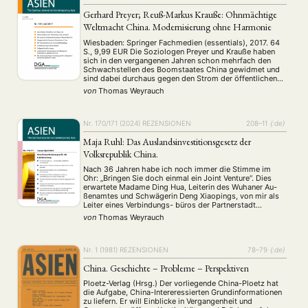
Gerhard Preyer; Reuß-Markus Krauße: Ohnmächtige
Weltmacht China. Modernisierung ohne Harmonie
Wiesbaden: Springer Fachmedien (essentials), 2017. 64
S., 9,99 EUR Die Soziologen Preyer und Krauße haben
sich in den vergangenen Jahren schon mehrfach den
Schwachstellen des Boomstaates China gewidmet und
NEWS
ASIEN
ARBEITSKREISE
VERANSTALTUNGEN
EXPERTISE
sind dabei durchaus gegen den Strom der öffentlichen
Wahrnehmung geschwommen. Die Verwendung der
von
Thomas Weyrauch
ANGEBOTE
Antonyme „Ohnmacht“ und „Weltmacht“ sowie die
Konstatierung eines Fehlens von Harmonie in China …
ANTRAG AUF EINEN SMALL GRANT DER DGA
MITGLIEDERBEREICH
DIE DGA
Nr. 170/171 (2024)
REZENSIONEN
208–11
{:de}
MITGLIEDSCHAFT
Maja Ruhl: Das Auslandsinvestitionsgesetz der
Volksrepublik China.
Aktuelles von unseren Mitgliedern
Art
ASIEN (Zeitschrift)
(4)
(5)
(25)
Nach 36 Jahren habe ich noch immer die Stimme im
Auszeichnung
Bericht
Bildung
Calls for…
(12)
(128)
(22)
(1291)
Ohr: „Bringen Sie doch einmal ein Joint Venture“. Dies
Cinema
DGA
Diskussion
Fellowship
Forschung
erwartete Madame Ding Hua, Leiterin des Wuhaner Au-
(4)
(92)
(74)
(111)
(234)
ßenamtes und Schwägerin Deng Xiaopings, von mir als
Geografie
Geschichte
Gesellschaft
Globalisation
(2)
(93)
(283)
(7)
Leiter eines Verbindungs- büros der Partnerstadt
Hybrid
Kultur
Kunst
Lecture
Literatur
(172)
(27)
(4)
(94)
(261)
Duisburg gerade in einer spannungsgeladenen Phase des
von
Thomas Weyrauch
Jah- res 1989. Gesetze über chinesisch-ausländische
Medien
Migration
Nationalism
Online
(24)
(39)
(6)
(235)
Gemeinschaftsunternehmen …
Philosophie
Politik
Politikwissenschaften
Praktikum
(12)
(417)
(13)
(8)
Präsentation
Programm
Publikation
Recht
Nr. 1 (1981)
REZENSIONEN
78–79
{:de}
(13)
(5)
(23)
(20)
Religion
Sozialwissenschaften
Sprache
Sprachkurse
(75)
(4)
(36)
(8)
China. Geschichte – Probleme – Perspektiven
Stellenausschreibung
Stipendium
Studium
(664)
(53)
(21)
Ploetz-Verlag (Hrsg.) Der vorliegende China-Ploetz hat
Summer School
Symposium
Tagung
Tourismus
(10)
(32)
(500)
(14)
die Aufgabe, China-Intereressierten Grundinformationen
Umwelt
Veranstaltung
Webinar
Wirtschaft
zu liefern. Er will Einblicke in Vergangenheit und
(45)
(788)
(28)
(199)