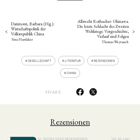
Albrecht Rothacher: Okinawa.
Darimont, Barbara (Hg.):
Die letzte Schlacht des Zweiten
Wirtschaftspolitik der
Weltkriegs. Vorgeschichte,
Volksrepublik China
Verlauf und Folgen
Sina Hardaker
Thomas Weyrauch
GESELLSCHAFT
LITERATUR
REZENSIONEN
CHINA
SHARE
Rezensionen
Nr. 162/163 (2022)
REZENSIONEN
142–45
{:de}