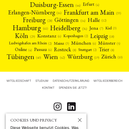
Duisburg-Essen
Erfurt
(4)
(44)
Frankfurt am Main
Erlangen-Nürnberg
(16)
(33)
Freiburg
Halle
Göttingen
(12)
(14)
(28)
Hamburg
Heidelberg
Jena
Kiel
(3)
(7)
(61)
(36)
Köln
Leipzig
Konstanz
Kopenhagen
(2)
(6)
(18)
(29)
München
Münster
Mainz
Ludwigshafen am Rhein
(2)
(6)
(3)
(5)
Rostock
Trier
Passau
Online
Stuttgart
(2)
(6)
(4)
(8)
(8)
Tübingen
Wien
Würzburg
Zürich
(10)
(42)
(40)
(19)
MITGLIEDSCHAFT
STUDIUM
DATENSCHUTZERKLÄRUNG
MITGLIEDERBEREICH
KONTAKT
SPENDEN SIE JETZT!
COOKIES UND PRIVACY
Diese Webseite benutzt Cookies. Was