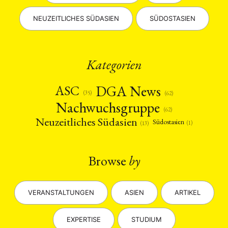
NEUZEITLICHES SÜDASIEN
SÜDOSTASIEN
Kategorien
DGA News
ASC
(35)
(62)
Nachwuchsgruppe
(62)
Neuzeitliches Südasien
Südostasien
(1)
(13)
Browse
by
VERANSTALTUNGEN
ASIEN
ARTIKEL
EXPERTISE
STUDIUM