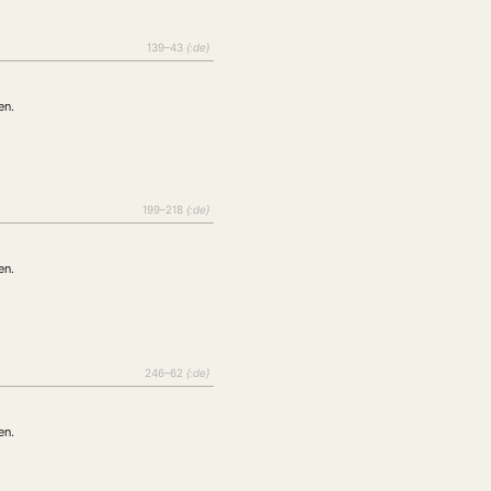
tur
Kunst
(27)
(4)
Philosophie
)
(12)
139–43
{:de}
Publikation
(5)
(23)
enausschreibung
(661)
en.
Tourismus
(14)
op
(126)
199–218
{:de}
CH
KONTAKT
en.
246–62
{:de}
en.