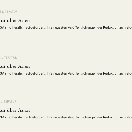
 LITERATUR
tur über Asien
DGA sind herzlich aufgefordert, ihre neuesten Veröffentlichungen der Redaktion zu meld
 LITERATUR
tur über Asien
DGA sind herzlich aufgefordert, ihre neuesten Veröffentlichungen der Redaktion zu meld
ANG
TSKREISE
VERANSTALTUNGEN
EXPERTISE
ANTRAG AUF EINEN
MITGLIEDERBEREICH
DIE DGA
MITGLIEDSCHAFT
 LITERATUR
tur über Asien
eren Mitgliedern
Art
ASIEN (Zeitschrift)
Auszeichnu
(4)
(5)
(25)
DGA sind herzlich aufgefordert, ihre neuesten Veröffentlichungen der Redaktion zu meld
s for…
Cinema
DGA
Diskussion
Fellowship
(1287)
(4)
(92)
(74)
(111