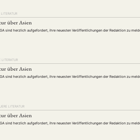
schichte
Gesellschaft
Globalisation
Hybrid
Kul
(93)
(283)
(7)
(172)
ratur
Medien
Migration
Nationalism
Online
(261)
(24)
(39)
(6)
(235
 LITERATUR
ikwissenschaften
Praktikum
Präsentation
Programm
(13)
(8)
(13)
tur über Asien
n
Sozialwissenschaften
Sprache
Sprachkurse
Stell
(75)
(4)
(36)
(8)
DGA sind herzlich aufgefordert, ihre neuesten Veröffentlichungen der Redaktion zu meld
Studium
Summer School
Symposium
Tagung
)
(21)
(10)
(32)
(500)
lt
Veranstaltung
Webinar
Wirtschaft
Worksh
(45)
(788)
(28)
(199)
 LITERATUR
tur über Asien
HAFT
STUDIUM
DATENSCHUTZERKLÄRUNG
MITGLIEDERBEREI
DGA sind herzlich aufgefordert, ihre neuesten Veröffentlichungen der Redaktion zu meld
SPENDEN SIE JETZT!
ENGLISH
UERE LITERATUR
tur über Asien
DGA sind herzlich aufgefordert, ihre neuesten Veröffentlichungen der Redaktion zu meld