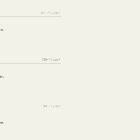
199–218
{:de}
en.
136–40
{:de}
en.
114–22
{:de}
en.