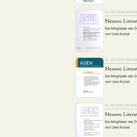
Nr. 108 (2008)
NEUERE
Neuere Litera
Die Mitglieder der 
von
Uwe Kotzel
Nr. 125 (2012)
NEUERE
Neuere Litera
Die Mitglieder der 
von
Uwe Kotzel
NEWS
ASIEN
ARBEI
Nr. 116 (2010)
NEUERE
Neuere Litera
Aktuelles von uns
Die Mitglieder der 
von
Uwe Kotzel
Bildung
Call
(22)