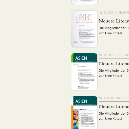
Geografie
Ge
(2)
Lecture
Lite
(94)
Nr. 120 (2011)
NEUERE
Politik
Polit
(417)
Neuere Litera
Recht
Religio
(20)
Die Mitglieder der 
von
Uwe Kotzel
Stipendium
(53
Umwe
Nr. 140 (2016)
NEUERE
Neuere Litera
MITGLIEDSC
Die Mitglieder der 
von
Uwe Kotzel
Nr. 164/165 (2022)
NE
Neuere Litera
Die Mitglieder der 
von
Uwe Kotzel