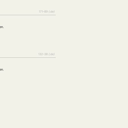
171–89
{:de}
en.
132–38
{:de}
en.