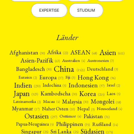
EXPERTISE
STUDIUM
Länder
Asien
Afrika
ASEAN
Afghanistan
(22)
(30)
(48)
(611)
Asien-Pazifik
Australien
Austronesien
(4)
(3)
(63)
China
Bangladesch
Deutschland
(9)
(30)
(1521)
Hong Kong
Europa
Fiji
Eurasien
(3)
(2)
(37)
(96)
Indien
Indonesien
Indochina
Israel
(2)
(5)
(97)
(230)
Japan
Korea
Kambodscha
Laos
(5)
(30)
(523)
(215)
Mongolei
Malaysia
Macau
Lateinamerika
(4)
(2)
(30)
(58)
Myanmar
Nepal
Naher Osten
Neuseeland
(4)
(17)
(10)
(9)
Ostasien
Pakistan
Osttimor
(4)
(31)
(297)
Philippinen
Rußland
Papua-Neuguinea
(5)
(35)
(14)
Südasien
Singapur
Sri Lanka
(25)
(25)
(175)