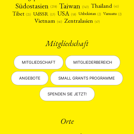
Taiwan
Südostasien
Thailand
(41)
(238)
(343)
USA
Tibet
UdSSR
Uzbekistan
Vanuatu
(2)
(2)
(58)
(13)
(21)
Vietnam
Zentralasien
(46)
(43)
Mitgliedschaft
MITGLIEDSCHAFT
MITGLIEDERBEREICH
ANGEBOTE
SMALL GRANTS PROGRAMME
SPENDEN SIE JETZT!
Orte