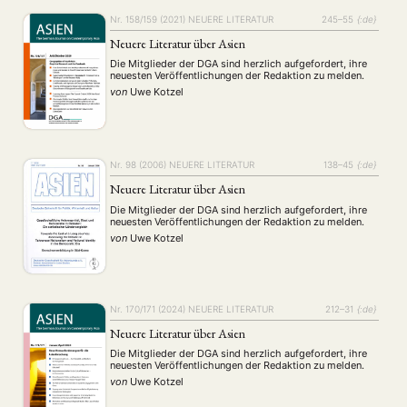
Nr. 158/159 (2021)
NEUERE LITERATUR
245–55
{:de}
Neuere Literatur über Asien
Die Mitglieder der DGA sind herzlich aufgefordert, ihre
neuesten Veröffentlichungen der Redaktion zu melden.
von
Uwe Kotzel
NEWS
ASIEN
ARBEITSKREISE
VERANSTALTUNGEN
EXPERTISE
ANGEBOTE
Nr. 98 (2006)
NEUERE LITERATUR
138–45
{:de}
ANTRAG AUF EINEN SMALL GRANT DER DGA
MITGLIEDERBEREICH
DIE DGA
Neuere Literatur über Asien
MITGLIEDSCHAFT
Die Mitglieder der DGA sind herzlich aufgefordert, ihre
neuesten Veröffentlichungen der Redaktion zu melden.
Aktuelles von unseren Mitgliedern
Art
ASIEN (Zeitschrift)
(4)
(5)
(25)
von
Uwe Kotzel
Auszeichnung
Bericht
Bildung
Calls for…
(12)
(128)
(22)
(1287)
Cinema
DGA
Diskussion
Fellowship
Forschung
(4)
(92)
(74)
(111)
(234)
Geografie
Geschichte
Gesellschaft
Globalisation
(2)
(93)
(283)
(7)
Hybrid
Kultur
Kunst
Lecture
Literatur
(172)
(27)
(4)
(94)
(261)
Nr. 170/171 (2024)
NEUERE LITERATUR
212–31
{:de}
Medien
Migration
Nationalism
Online
(24)
(39)
(6)
(235)
Neuere Literatur über Asien
Philosophie
Politik
Politikwissenschaften
Praktikum
(12)
(417)
(13)
(8)
Präsentation
Programm
Publikation
Recht
Die Mitglieder der DGA sind herzlich aufgefordert, ihre
(13)
(5)
(23)
(20)
neuesten Veröffentlichungen der Redaktion zu melden.
Religion
Sozialwissenschaften
Sprache
Sprachkurse
(75)
(4)
(36)
(8)
von
Uwe Kotzel
Stellenausschreibung
Stipendium
Studium
(661)
(53)
(21)
Summer School
Symposium
Tagung
Tourismus