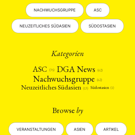
NACHWUCHSGRUPPE
ASC
NEUZEITLICHES SÜDASIEN
SÜDOSTASIEN
Kategorien
DGA News
ASC
(35)
(62)
Nachwuchsgruppe
(62)
Neuzeitliches Südasien
Südostasien
(1)
(13)
Browse
by
VERANSTALTUNGEN
ASIEN
ARTIKEL