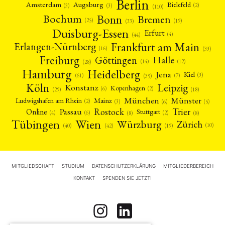
Berlin
Amsterdam
Augsburg
Bielefeld
(2)
(3)
(3)
(110)
Bonn
Bochum
Bremen
(25)
(19)
(33)
Duisburg-Essen
Erfurt
(4)
(44)
Frankfurt am Main
Erlangen-Nürnberg
(16)
(33)
Freiburg
Halle
Göttingen
(12)
(14)
(28)
Hamburg
Heidelberg
Jena
Kiel
(3)
(7)
(61)
(35)
Köln
Leipzig
Konstanz
Kopenhagen
(2)
(6)
(18)
(29)
München
Münster
Mainz
Ludwigshafen am Rhein
(2)
(6)
(3)
(5)
Rostock
Trier
Passau
Online
Stuttgart
(2)
(6)
(4)
(8)
(8)
Tübingen
Wien
Würzburg
Zürich
(10)
(42)
(40)
(19)
MITGLIEDSCHAFT
STUDIUM
DATENSCHUTZERKLÄRUNG
MITGLIEDERBEREICH
KONTAKT
SPENDEN SIE JETZT!