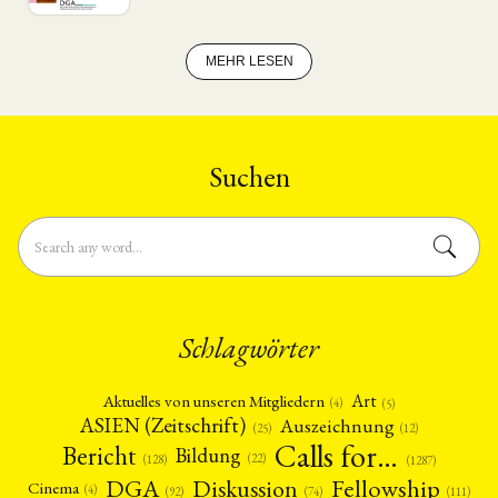
(10)
(32)
(500)
(14)
Umwelt
Veranstaltung
Webinar
Wirtschaft
(45)
(788)
(28)
(199)
Workshop
(126)
MEHR LESEN
MITGLIEDSCHAFT
STUDIUM
DATENSCHUTZERKLÄRUNG
MITGLIEDERBEREICH
KONTAKT
SPENDEN SIE JETZT!
Suchen
ENGLISH
Schlagwörter
Art
Aktuelles von unseren Mitgliedern
(4)
(5)
ASIEN (Zeitschrift)
Auszeichnung
(12)
(25)
Calls for…
Bericht
Bildung
(22)
(128)
(1287)
Fellowship
DGA
Diskussion
Cinema
(4)
(92)
(74)
(111)