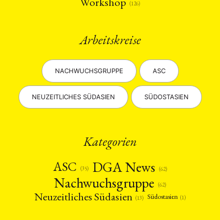
Workshop
(126)
Arbeitskreise
NACHWUCHSGRUPPE
ASC
NEUZEITLICHES SÜDASIEN
SÜDOSTASIEN
Kategorien
DGA News
ASC
(35)
(62)
Nachwuchsgruppe
(62)
Neuzeitliches Südasien
Südostasien
(1)
(13)