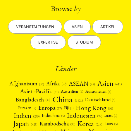
Browse
by
VERANSTALTUNGEN
ASIEN
ARTIKEL
EXPERTISE
STUDIUM
Länder
Asien
Afrika
ASEAN
Afghanistan
(22)
(30)
(48)
(611)
Asien-Pazifik
Australien
Austronesien
(4)
(3)
(63)
China
Bangladesch
Deutschland
(9)
(30)
(1521)
Hong Kong
Europa
Fiji
Eurasien
(3)
(2)
(37)
(96)
Indien
Indonesien
Indochina
Israel
(2)
(5)
(97)
(230)
Japan
Korea
Kambodscha
Laos
(5)
(30)
(523)
(215)