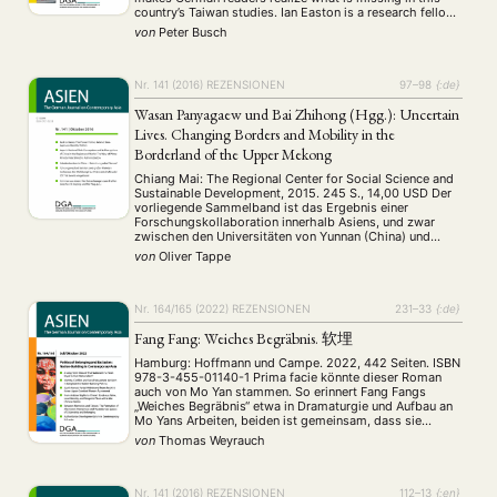
country’s Taiwan studies. Ian Easton is a research fellow
ANTRAG AUF EINEN SMALL GRANT DER DGA
MITGLIEDERBEREICH
DIE DGA
at the Project 2049 Institute, which is an American think
von
Peter Busch
tank …
MITGLIEDSCHAFT
Nr. 141 (2016)
REZENSIONEN
97–98
{:de}
Aktuelles von unseren Mitgliedern
Art
ASIEN (Zeitschrift)
(4)
(5)
(25)
Wasan Panyagaew und Bai Zhihong (Hgg.): Uncertain
Auszeichnung
Bericht
Bildung
Calls for…
(12)
(128)
(22)
(1287)
Lives. Changing Borders and Mobility in the
Cinema
DGA
Diskussion
Fellowship
Forschung
(4)
(92)
(74)
(111)
(234)
Borderland of the Upper Mekong
Geografie
Geschichte
Gesellschaft
Globalisation
(2)
(93)
(283)
(7)
Chiang Mai: The Regional Center for Social Science and
Hybrid
Kultur
Kunst
Lecture
Literatur
(172)
(27)
(4)
(94)
(261)
Sustainable Development, 2015. 245 S., 14,00 USD Der
Medien
Migration
Nationalism
Online
(24)
(39)
(6)
(235)
vorliegende Sammelband ist das Ergebnis einer
Forschungskollaboration innerhalb Asiens, und zwar
Philosophie
Politik
Politikwissenschaften
Praktikum
(12)
(417)
(13)
(8)
zwischen den Universitäten von Yunnan (China) und
Präsentation
Programm
Publikation
Recht
(13)
(5)
(23)
(20)
Chiang Mai (Thailand) Es spiegeln sich hier die
von
Oliver Tappe
Religion
Sozialwissenschaften
Sprache
Sprachkurse
gewachsenen wissenschaftlichen V erflechtungen
(75)
(4)
(36)
(8)
zwischen China und Südostasien wider. Die Region hat …
Stellenausschreibung
Stipendium
Studium
(661)
(53)
(21)
Summer School
Symposium
Tagung
Tourismus
(10)
(32)
(500)
(14)
Nr. 164/165 (2022)
REZENSIONEN
231–33
{:de}
Umwelt
Veranstaltung
Webinar
Wirtschaft
(45)
(788)
(28)
(199)
Fang Fang: Weiches Begräbnis. 软埋
Workshop
(126)
Hamburg: Hoffmann und Campe. 2022, 442 Seiten. ISBN
978-3-455-01140-1 Prima facie könnte dieser Roman
auch von Mo Yan stammen. So erinnert Fang Fangs
MITGLIEDSCHAFT
STUDIUM
DATENSCHUTZERKLÄRUNG
„Weiches Begräbnis“ etwa in Dramaturgie und Aufbau an
Mo Yans Arbeiten, beiden ist gemeinsam, dass sie
MITGLIEDERBEREICH
KONTAKT
SPENDEN SIE JETZT!
Flashbacks lieben, mit großer Mühe zeitliche Abläufe in
von
Thomas Weyrauch
Mosaiksteine zerschlagen, gesellschaftliche Wunden
aufzeigen und oft an …
ENGLISH
Nr. 141 (2016)
REZENSIONEN
112–13
{:en}