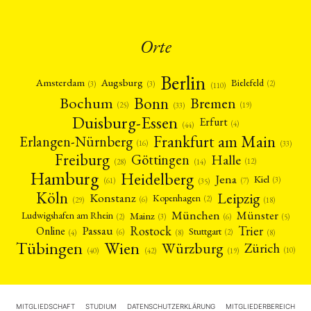
Orte
Berlin
Amsterdam
Augsburg
Bielefeld
(2)
(3)
(3)
(110)
Bonn
Bochum
Bremen
(25)
(19)
(33)
Duisburg-Essen
Erfurt
(4)
(44)
Frankfurt am Main
Erlangen-Nürnberg
(16)
(33)
Freiburg
Halle
Göttingen
(12)
(14)
(28)
Hamburg
Heidelberg
Jena
Kiel
(3)
(7)
(61)
(35)
Köln
Leipzig
Konstanz
Kopenhagen
(2)
(6)
(18)
(29)
München
Münster
Mainz
Ludwigshafen am Rhein
(2)
(6)
(3)
(5)
Rostock
Trier
Passau
Online
Stuttgart
(2)
(6)
(4)
(8)
(8)
Tübingen
Wien
Würzburg
Zürich
(10)
(42)
(40)
(19)
MITGLIEDSCHAFT
STUDIUM
DATENSCHUTZERKLÄRUNG
MITGLIEDERBEREICH