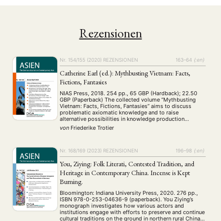
Rezensionen
Nr. 154/155 (2020)
REZENSIONEN
163–64
{:en}
Catherine Earl (ed.): Mythbusting Vietnam: Facts,
Fictions, Fantasies
NIAS Press, 2018. 254 pp., 65 GBP (Hardback); 22.50
GBP (Paperback) The collected volume “Mythbusting
Vietnam: Facts, Fictions, Fantasies” aims to discuss
problematic axiomatic knowledge and to raise
alternative possibilities in knowledge production
processes and practices in Vietnam Studies through
von
Friederike Trotier
interdisciplinary and methodologically diverse
approaches. The book is based on the idea of
“mythbusting”, which …
Nr. 168/169 (2023)
REZENSIONEN
196–98
{:en}
You, Ziying: Folk Literati, Contested Tradition, and
Heritage in Contemporary China. Incense is Kept
Burning.
Bloomington: Indiana University Press, 2020. 276 pp.,
ISBN 978-0-253-04636-9 (paperback). You Ziying’s
monograph investigates how various actors and
institutions engage with efforts to preserve and continue
cultural traditions on the ground in northern rural China.