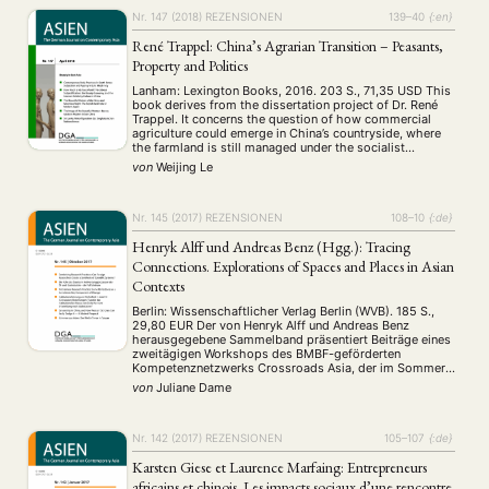
Nr. 147 (2018)
REZENSIONEN
139–40
{:en}
René Trappel: China’s Agrarian Transition – Peasants,
Property and Politics
Lanham: Lexington Books, 2016. 203 S., 71,35 USD This
book derives from the dissertation project of Dr. René
Trappel. It concerns the question of how commercial
agriculture could emerge in China’s countryside, where
the farmland is still managed under the socialist
collective ownership. The author argues that the
von
Weijing Le
Chinese agrarian transition is a result of …
Nr. 145 (2017)
REZENSIONEN
108–10
{:de}
Henryk Alff und Andreas Benz (Hgg.): Tracing
Connections. Explorations of Spaces and Places in Asian
Contexts
Berlin: Wissenschaftlicher Verlag Berlin (WVB). 185 S.,
29,80 EUR Der von Henryk Alff und Andreas Benz
herausgegebene Sammelband präsentiert Beiträge eines
zweitägigen Workshops des BMBF-geförderten
Kompetenznetzwerks Crossroads Asia, der im Sommer
2013 stattfand. Aus multidisziplinärer Perspektive
von
Juliane Dame
werden konzeptionelle Überlegungen und empirische
Fallstudien vorgestellt, die das recht junge Themenfeld
der Grenzraumforschung jenseits konventioneller
Regionalstudien (Area Studies) …
Nr. 142 (2017)
REZENSIONEN
105–107
{:de}
Karsten Giese et Laurence Marfaing: Entrepreneurs
africains et chinois. Les impacts sociaux d’une rencontre