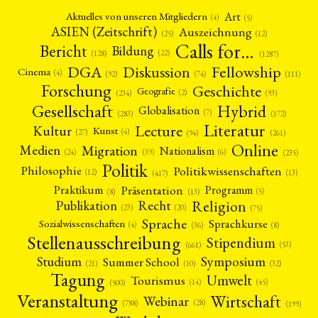
Art
Aktuelles von unseren Mitgliedern
(4)
(5)
ASIEN (Zeitschrift)
Auszeichnung
(12)
(25)
Calls for…
Bericht
Bildung
(22)
(128)
(1287)
Fellowship
DGA
Diskussion
Cinema
(4)
(92)
(74)
(111)
Forschung
Geschichte
Geografie
(2)
(93)
(234)
Gesellschaft
Hybrid
Globalisation
(7)
(172)
(283)
Literatur
Lecture
Kultur
Kunst
(4)
(27)
(94)
(261)
Online
Migration
Medien
Nationalism
(6)
(24)
(39)
(235)
Politik
Philosophie
Politikwissenschaften
(12)
(13)
(417)
Präsentation
Praktikum
Programm
(5)
(8)
(13)
Religion
Publikation
Recht
(23)
(20)
(75)
Sprache
Sprachkurse
Sozialwissenschaften
(4)
(36)
(8)
Stellenausschreibung
Stipendium
(53)
(661)
Symposium
Studium
Summer School
(21)
(10)
(32)
Tagung
Umwelt
Tourismus
(45)
(14)
(500)
Veranstaltung
Wirtschaft
Webinar
(28)
(788)
(199)