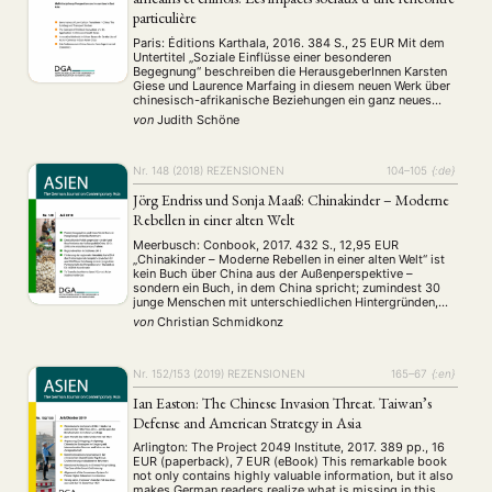
particulière
Paris: Éditions Karthala, 2016. 384 S., 25 EUR Mit dem
Untertitel „Soziale Einflüsse einer besonderen
Begegnung“ beschreiben die HerausgeberInnen Karsten
Giese und Laurence Marfaing in diesem neuen Werk über
chinesisch-afrikanische Beziehungen ein ganz neues
Level von individueller, sozialer und transnationaler
von
Judith Schöne
Interaktion, die bisher in der Literatur über China-Afrika
nicht vorzufinden war…
Nr. 148 (2018)
REZENSIONEN
104–105
{:de}
Jörg Endriss und Sonja Maaß: Chinakinder – Moderne
Rebellen in einer alten Welt
Meerbusch: Conbook, 2017. 432 S., 12,95 EUR
„Chinakinder – Moderne Rebellen in einer alten Welt“ ist
kein Buch über China aus der Außenperspektive –
sondern ein Buch, in dem China spricht; zumindest 30
junge Menschen mit unterschiedlichen Hintergründen,
die irgendwo in China leben. Damit hebt sich das über
von
Christian Schmidkonz
400 Seiten umfassende Werk bereits von den …
Nr. 152/153 (2019)
REZENSIONEN
165–67
{:en}
Ian Easton: The Chinese Invasion Threat. Taiwan’s
Defense and American Strategy in Asia
Arlington: The Project 2049 Institute, 2017. 389 pp., 16
NEWS
ASIEN
ARBEITSKREISE
VERANSTALTUNGEN
EXPERTISE
EUR (paperback), 7 EUR (eBook) This remarkable book
not only contains highly valuable information, but it also
ANGEBOTE
makes German readers realize what is missing in this