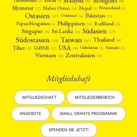
Mongolei
Malaysia
Macau
Lateinamerika
(4)
(2)
(30)
(58)
Myanmar
Nepal
Naher Osten
Neuseeland
(4)
(17)
(10)
(9)
Ostasien
Pakistan
Osttimor
(4)
(31)
(297)
Philippinen
Rußland
Papua-Neuguinea
(5)
(35)
(14)
Südasien
Singapur
Sri Lanka
(25)
(25)
(175)
Taiwan
Südostasien
Thailand
(41)
(238)
(343)
USA
Tibet
UdSSR
Uzbekistan
Vanuatu
(2)
(2)
(58)
(13)
(21)
Vietnam
Zentralasien
(46)
(43)
Mitgliedschaft
MITGLIEDSCHAFT
MITGLIEDERBEREICH
ANGEBOTE
SMALL GRANTS PROGRAMME
SPENDEN SIE JETZT!