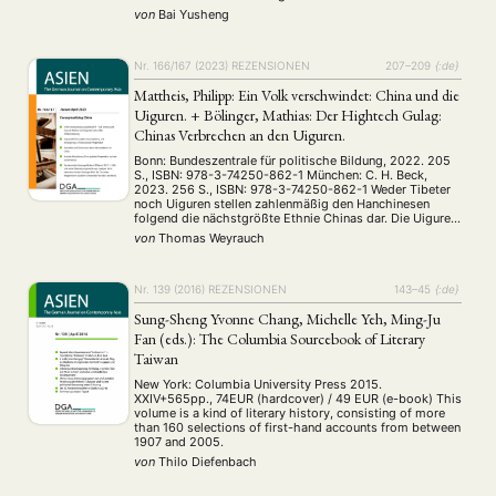
Particularly, You focuses on the important role of folk
von
Bai Yusheng
literati, “a group of people who are skilled in classical
Chinese, …
Nr. 166/167 (2023)
REZENSIONEN
207–209
{:de}
Mattheis, Philipp: Ein Volk verschwindet: China und die
Uiguren. + Bölinger, Mathias: Der Hightech Gulag:
Chinas Verbrechen an den Uiguren.
Bonn: Bundeszentrale für politische Bildung, 2022. 205
S., ISBN: 978-3-74250-862-1 München: C. H. Beck,
2023. 256 S., ISBN: 978-3-74250-862-1 Weder Tibeter
noch Uiguren stellen zahlenmäßig den Hanchinesen
folgend die nächstgrößte Ethnie Chinas dar. Die Uiguren
belegen nämlich erst Platz 5, die Tibeter Platz 9, doch
von
Thomas Weyrauch
geraten jene beiden Volksgruppen unter dem Topos der
Menschenrechtsverletzungen regelmäßig …
Nr. 139 (2016)
REZENSIONEN
143–45
{:de}
Sung-Sheng Yvonne Chang, Michelle Yeh, Ming-Ju
Fan (eds.): The Columbia Sourcebook of Literary
Taiwan
New York: Columbia University Press 2015.
XXIV+565pp., 74EUR (hardcover) / 49 EUR (e-book) This
volume is a kind of literary history, consisting of more
than 160 selections of first-hand accounts from between
1907 and 2005.
von
Thilo Diefenbach