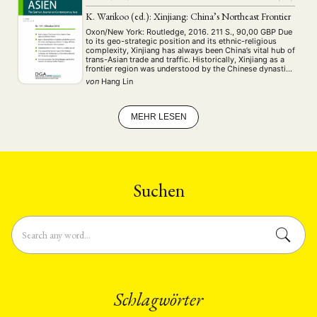
K. Warikoo (ed.): Xinjiang: China’s Northeast Frontier
Oxon/New York: Routledge, 2016. 211 S., 90,00 GBP Due
to its geo-strategic position and its ethnic-religious
complexity, Xinjiang has always been China’s vital hub of
trans-Asian trade and traffic. Historically, Xinjiang as a
frontier region was understood by the Chinese dynastic
imagination as the edge of civilization and source of
von
Hang Lin
threat. The PRC adheres in …
MEHR LESEN
Suchen
Schlagwörter