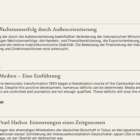
Wachstumserfolg durch Außenorientierung
g der durch die Außenorientierung beeinflußten Veränderung der indonesischen Wirtschaf
igen Wachstumserfolgs: die Handels- und Finanzliberalisierung, die Exportorientierung
 und die relative makroökonomische Stabilität. Die Bedeutung der Finanzierung der Indu
g und Direktinvestitionen wird untersucht.
L
Medien – Eine Einführung
ANG
the democratic transformation 1993 began a liberalisation course of the Cambodian 
. Despite this positive development, numerous deficits can be determined. Media are
TSKREISE
VERANSTALTUNGEN
EXPERTISE
ANTRAG AUF EINEN
 are controlled and journalists are not enough qualified. These deficits will stop the 
MITGLIEDERBEREICH
DIE DGA
MITGLIEDSCHAFT
kt
Pearl Harbor. Erinnerungen eines Zeitgenossen
eren Mitgliedern
Art
ASIEN (Zeitschrift)
Auszeichnu
(4)
(5)
(25)
ungen des ehemaligen Mitarbeiters der deutschen Botschaft in Tokyo an den japanische
s for…
Cinema
DGA
Diskussion
Fellowship
(1287)
(4)
(92)
(74)
(111
eaktionen darauf. Schilderung der Interessenkonstellation Deutschland-Japan-USA in de
ge, ob der Überfall ein Verbrechen war.