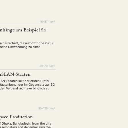
16–37
{:de}
nhänge am Beispiel Sri
lherrschaft, die autochthone Kultur
 seine Umwandlung zu einer
58–70
{:de}
 ASEAN-Staaten
AN-Staaten seit der ersten Gipfel-
Staatenbund, der im Gegensatz zur EG
r den Verband rechtsverbindlich zu
95–120
{:en}
Space Production
 of Dhaka, Bangladesh, from the city
r relocating and decentralizing the