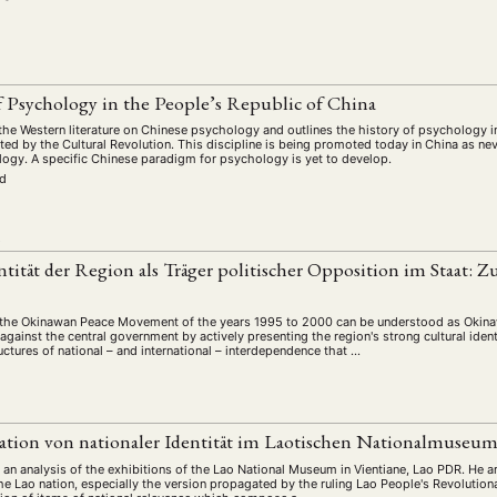
schichte
Gesellschaft
Globalisation
Hybrid
Kul
(93)
(283)
(7)
(172)
ratur
Medien
Migration
Nationalism
Online
(261)
(24)
(39)
(6)
(235
ikwissenschaften
Praktikum
Präsentation
Programm
(13)
(8)
(13)
f Psychology in the People’s Republic of China
n
Sozialwissenschaften
Sprache
Sprachkurse
Stell
(75)
(4)
(36)
(8)
the Western literature on Chinese psychology and outlines the history of psychology in
Studium
Summer School
Symposium
Tagung
)
(21)
(10)
(32)
(500)
ed by the Cultural Revolution. This discipline is being promoted today in China as ne
logy. A specific Chinese paradigm for psychology is yet to develop.
lt
Veranstaltung
Webinar
Wirtschaft
Worksh
(45)
(788)
(28)
(199)
ld
L
HAFT
STUDIUM
DATENSCHUTZERKLÄRUNG
MITGLIEDERBEREI
ntität der Region als Träger politischer Opposition im Staat: 
SPENDEN SIE JETZT!
the Okinawan Peace Movement of the years 1995 to 2000 can be understood as Okinawa
 against the central government by actively presenting the region's strong cultural iden
ENGLISH
uctures of national – and international – interdependence that …
ation von nationaler Identität im Laotischen Nationalmuseu
an analysis of the exhibitions of the Lao National Museum in Vientiane, Lao PDR. He ar
the Lao nation, especially the version propagated by the ruling Lao People's Revoluti