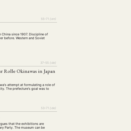
tur
Kunst
(27)
(4)
Philosophie
)
(12)
Publikation
55–71
{:en}
(5)
(23)
enausschreibung
(661)
 China since 1907. Discipline of
Tourismus
(14)
ver before. Western and Soviet
op
(126)
37–55
{:de}
CH
KONTAKT
Zur Rolle Okinawas in Japan
's attempt at formulating a role of
tity. The prefecture's goal was to
53–71
{:de}
m
gues that the exhibitions are
onary Party. The museum can be