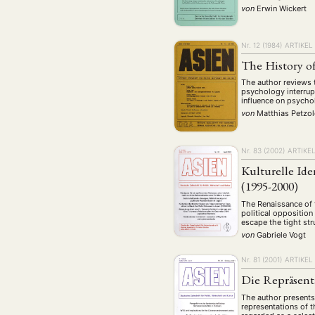
Geografie
Ge
(2)
von
Erwin Wickert
Lecture
Lite
(94)
Politik
Polit
Nr. 12 (1984)
ARTIKEL
(417)
The History o
Recht
Religio
(20)
The author reviews 
Stipendium
(53
psychology interrupt
influence on psycho
Umwe
von
Matthias Petzo
Nr. 83 (2002)
ARTIKE
MITGLIEDSC
Kulturelle Ide
(1995-2000)
The Renaissance of 
political opposition
escape the tight str
von
Gabriele Vogt
Nr. 81 (2001)
ARTIKEL
Die Repräsent
The author presents 
representations of 