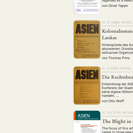
regarded as a selec
von
Oliver Tappe
Nr. 27 (1988)
ARTIKEL
Kolonialismus
Lankas
Hintergründe des Ko
abzuwerten. Grundla
exklusiven Organis
von
Thomas Prinz
Nr. 14 (1985)
ARTIKEL
Die Rechtsbe
Entwicklung der ASE
Konferenz der Staat
keine eigene Völkerr
handeln. …
von
Otto Wulff
Nr. 134 (2015)
ARTIKE
The Blight in
The focus of this ar
center to three new 