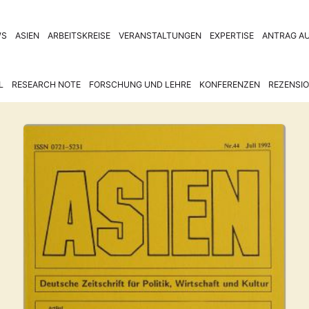
WS
ASIEN
ARBEITSKREISE
VERANSTALTUNGEN
EXPERTISE
ANTRAG AU
L
RESEARCH NOTE
FORSCHUNG UND LEHRE
KONFERENZEN
REZENSI