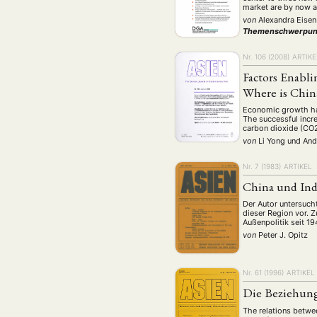
market are by now a
von
Alexandra Eise
Themenschwerpun
Nr. 106 (2008)
ARTIKE
Factors Enabl
Where is Chin
Economic growth has
The successful incr
carbon dioxide (CO2
von
Li Yong
und
And
Nr. 7 (1983)
ARTIKEL
China und Ind
Der Autor untersucht
dieser Region vor. 
Außenpolitik seit 19
von
Peter J. Opitz
Nr. 61 (1996)
ARTIKEL
Die Beziehung
The relations betwe