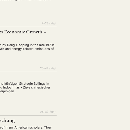
7–23
{:de}
 Its Economic Growth –
d by Deng Xiaoping in the late 1970s.
wth and energy-related emissions of
25–42
{:de}
nd künftigen Strategie Beijings in
g Indochinas - Ziele chinesischer
derjenigen …
24–47
{:de}
rschung
rn of many American scholars. They