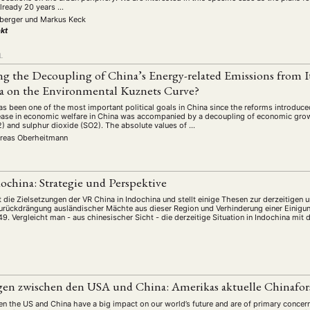
lready 20 years …
nberger
und
Markus Keck
kt
L
ing the Decoupling of China’s Energy-related Emissions from
a on the Environmental Kuznets Curve?
 been one of the most important political goals in China since the reforms introduce
ease in economic welfare in China was accompanied by a decoupling of economic gro
) and sulphur dioxide (SO2). The absolute values of …
reas Oberheitmann
ochina: Strategie und Perspektive
 die Zielsetzungen der VR China in Indochina und stellt einige Thesen zur derzeitigen u
Zurückdrängung ausländischer Mächte aus dieser Region und Verhinderung einer Einigun
49. Vergleicht man - aus chinesischer Sicht - die derzeitige Situation in Indochina mit 
en zwischen den USA und China: Amerikas aktuelle Chinafo
en the US and China have a big impact on our world’s future and are of primary conce