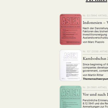
Nr. 53 (1994)
ARTIKEL
Indonesien – 
Nach der Darstellun
Faktoren des bisher
Investitionsneigung
Auslandsverschuldun
von
Marc Piazolo
Nr. 107 (2008)
ARTIKE
Kambodschas 
Since beginning of 
companies developed
NEWS
ASIEN
ARBEI
government, contents
von
Martin Ritter
Themenschwerpun
Nr. 39 (1991)
ARTIKEL
Vor und nach 
Aktuelles von uns
Persönliche Erinner
Bildung
Call
(22)
8.12.1941 und die R
Anmerkungen zur Fra