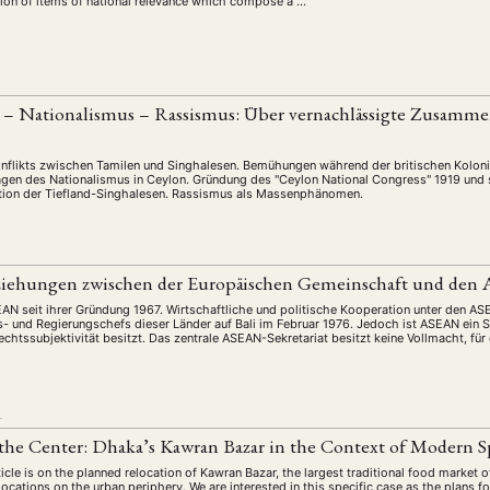
tion of items of national relevance which compose a …
 – Nationalismus – Rassismus: Über vernachlässigte Zusamme
nflikts zwischen Tamilen und Singhalesen. Bemühungen während der britischen Kolonia
gen des Nationalismus in Ceylon. Gründung des "Ceylon National Congress" 1919 und
ation der Tiefland-Singhalesen. Rassismus als Massenphänomen.
ziehungen zwischen der Europäischen Gemeinschaft und den
AN seit ihrer Gründung 1967. Wirtschaftliche und politische Kooperation unter den ASE
s- und Regierungschefs dieser Länder auf Bali im Februar 1976. Jedoch ist ASEAN ein 
echtssubjektivität besitzt. Das zentrale ASEAN-Sekretariat besitzt keine Vollmacht, fü
L
 the Center: Dhaka’s Kawran Bazar in the Context of Modern 
ticle is on the planned relocation of Kawran Bazar, the largest traditional food market
locations on the urban periphery. We are interested in this specific case as the plans fo