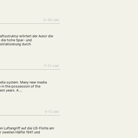
21–35
{:de}
tsstruktur erörtert der Autor die
, die hohe Spar- und
strialisierung durch
11–25
{:de}
EBOTE
media system. Many new media
 in the possession of the
 SMALL GRANT DER DGA
next years. A …
5–12
{:de}
ng
Bericht
(12)
(128)
n Luftangriff auf die US-Flotte am
Forschung
)
(234)
r zweiten Hälfte 1941 und