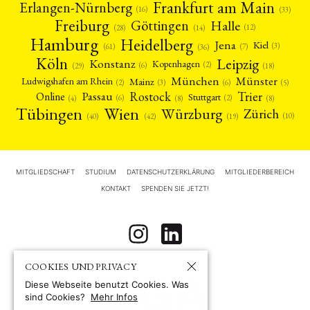
Frankfurt am Main
Erlangen-Nürnberg
(16)
(33)
Freiburg
Halle
Göttingen
(12)
(14)
(28)
Hamburg
Heidelberg
Jena
Kiel
(3)
(7)
(61)
(36)
Köln
Leipzig
Konstanz
Kopenhagen
(2)
(6)
(18)
(29)
München
Münster
Mainz
Ludwigshafen am Rhein
(2)
(6)
(3)
(5)
Rostock
Trier
Passau
Online
Stuttgart
(2)
(6)
(4)
(8)
(8)
Tübingen
Wien
Würzburg
Zürich
(10)
(42)
(40)
(19)
MITGLIEDSCHAFT
STUDIUM
DATENSCHUTZERKLÄRUNG
MITGLIEDERBEREICH
KONTAKT
SPENDEN SIE JETZT!
COOKIES UND PRIVACY
Diese Webseite benutzt Cookies. Was
sind Cookies?
Mehr Infos