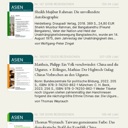
Nr. 147 (2018)
REZENSIONEN
133–34
{:de}
Sheikh Mujibur Rahman: Die unvollendete
Autobiographie
Heidelberg: Draupadi Verlag, 2018. 389 S., 24,80 EUR
Sheikh Musibur Rahman, der Bangabandhu (Freund
Bengalens), Vater der Nation und Held der
Unabhängigkeitsbewegung Bangladeschs, wurde am 14.
August 1975, dem Jahrestag der Unabhängigkeit des
ihm so verhassten Pakistan, zusammen mit einem
von
Wolfgang-Peter Zingel
Großteil seiner Familie und engen Mitarbeitern bei einem
Militärputsch ermordet. Seine beiden Töchter befanden
sich …
Nr. 166/167 (2023)
REZENSIONEN
207–209
{:de}
Mattheis, Philipp: Ein Volk verschwindet: China und die
Uiguren. + Bölinger, Mathias: Der Hightech Gulag:
Chinas Verbrechen an den Uiguren.
Bonn: Bundeszentrale für politische Bildung, 2022. 205
S., ISBN: 978-3-74250-862-1 München: C. H. Beck,
2023. 256 S., ISBN: 978-3-74250-862-1 Weder Tibeter
noch Uiguren stellen zahlenmäßig den Hanchinesen
folgend die nächstgrößte Ethnie Chinas dar. Die Uiguren
belegen nämlich erst Platz 5, die Tibeter Platz 9, doch
von
Thomas Weyrauch
geraten jene beiden Volksgruppen unter dem Topos der
Menschenrechtsverletzungen regelmäßig …
Nr. 139 (2016)
REZENSIONEN
145–46
{:de}
Thomas Weyrauch: Taiwans gemeinsame Farbe: Das
demokratische Profil der Republik China