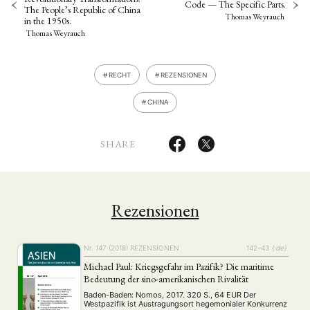
Code — The Specific Parts.
The People’s Republic of China
Thomas Weyrauch
in the 1950s.
Thomas Weyrauch
RECHT
REZENSIONEN
CHINA
SHARE
Rezensionen
Nr. 147 (2018)
REZENSIONEN
142–43
{:de}
Michael Paul: Kriegsgefahr im Pazifik? Die maritime
Bedeutung der sino-amerikanischen Rivalität
Baden-Baden: Nomos, 2017. 320 S., 64 EUR Der
Westpazifik ist Austragungsort hegemonialer Konkurrenz