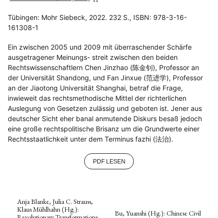
Tübingen: Mohr Siebeck, 2022. 232 S., ISBN: 978-3-16-
161308-1
Ein zwischen 2005 und 2009 mit überraschender Schärfe
ausgetragener Meinungs- streit zwischen den beiden
Rechtswissenschaftlern Chen Jinzhao (陈金钊), Professor an
der Universität Shandong, und Fan Jinxue (范进学), Professor
an der Jiaotong Universität Shanghai, betraf die Frage,
inwieweit das rechtsmethodische Mittel der richterlichen
Auslegung von Gesetzen zulässig und geboten ist. Jener aus
deutscher Sicht eher banal anmutende Diskurs besaß jedoch
eine große rechtspolitische Brisanz um die Grundwerte einer
Rechtsstaatlichkeit unter dem Terminus fazhi (法治).
PDF LESEN
Anja Blanke, Julia C. Strauss,
Klaus Mühlhahn (Hg.):
Bu, Yuanshi (Hg.): Chinese Civil
Revolutionary Transformations: