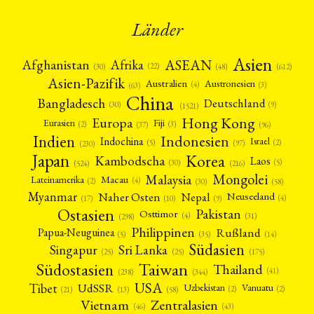
Länder
Asien
Afrika
ASEAN
Afghanistan
(22)
(30)
(48)
(612)
Asien-Pazifik
Australien
Austronesien
(4)
(3)
(63)
China
Bangladesch
Deutschland
(9)
(30)
(1521)
Hong Kong
Europa
Fiji
Eurasien
(3)
(2)
(37)
(96)
Indien
Indonesien
Indochina
Israel
(2)
(5)
(97)
(230)
Japan
Korea
Kambodscha
Laos
(5)
(30)
(524)
(216)
Mongolei
Malaysia
Macau
Lateinamerika
(4)
(2)
(30)
(58)
Myanmar
Nepal
Naher Osten
Neuseeland
(4)
(17)
(10)
(9)
Ostasien
Pakistan
Osttimor
(4)
(31)
(298)
Philippinen
Rußland
Papua-Neuguinea
(5)
(35)
(14)
Südasien
Singapur
Sri Lanka
(25)
(25)
(175)
Taiwan
Südostasien
Thailand
(41)
(238)
(344)
USA
Tibet
UdSSR
Uzbekistan
Vanuatu
(2)
(2)
(58)
(13)
(21)
Vietnam
Zentralasien
(46)
(43)