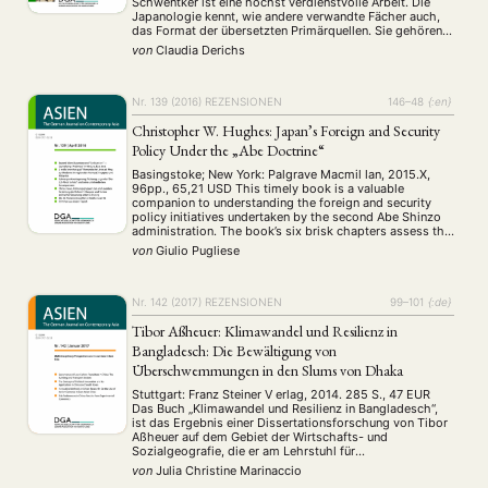
Schwentker ist eine höchst verdienstvolle Arbeit. Die
Japanologie kennt, wie andere verwandte Fächer auch,
das Format der übersetzten Primärquellen. Sie gehören
zum „Handwerkszeug“ der wissenschaftlichen Befassung
von
Claudia Derichs
mit Asien. Gleichwohl ist die Herstellung einer solchen
Sammlung von Quellen ein überaus aufwendiges
Unterfangen. …
Nr. 139 (2016)
REZENSIONEN
146–48
{:en}
NEWS
ASIEN
ARBEITSKREISE
VERANSTALTUNGEN
EXPERTISE
Christopher W. Hughes: Japan’s Foreign and Security
ANGEBOTE
Policy Under the „Abe Doctrine“
ANTRAG AUF EINEN SMALL GRANT DER DGA
MITGLIEDERBEREICH
DIE DGA
Basingstoke; New York: Palgrave Macmil­ lan, 2015.X,
96pp., 65,21 USD This timely book is a valuable
MITGLIEDSCHAFT
companion to understanding the foreign and security
policy initiatives undertaken by the second Abe Shinzo
administration. The book’s six brisk chapters assess the
Aktuelles von unseren Mitgliedern
Art
ASIEN (Zeitschrift)
(4)
(5)
(25)
origins, domestic impact, and international ramifications
von
Giulio Pugliese
Auszeichnung
Bericht
Bildung
Calls for…
(12)
(128)
(22)
(1291)
of Abe’s security and diplomatic revolution. In addition,
the author …
Cinema
DGA
Diskussion
Fellowship
Forschung
(4)
(92)
(74)
(111)
(234)
Geografie
Geschichte
Gesellschaft
Globalisation
(2)
(93)
(283)
(7)
Nr. 142 (2017)
REZENSIONEN
99–101
{:de}
Hybrid
Kultur
Kunst
Lecture
Literatur
(172)
(27)
(4)
(94)
(261)
Tibor Aßheuer: Klimawandel und Resilienz in
Medien
Migration
Nationalism
Online
(24)
(39)
(6)
(235)
Bangladesch: Die Bewältigung von
Philosophie
Politik
Politikwissenschaften
Praktikum
(12)
(417)
(13)
(8)
Überschwemmungen in den Slums von Dhaka
Präsentation
Programm
Publikation
Recht
(13)
(5)
(23)
(20)
Stuttgart: Franz Steiner V erlag, 2014. 285 S., 47 EUR
Religion
Sozialwissenschaften
Sprache
Sprachkurse
(75)
(4)
(36)
(8)
Das Buch „Klimawandel und Resilienz in Bangladesch“,
Stellenausschreibung
Stipendium
Studium
(664)
(53)
(21)
ist das Ergebnis einer Dissertationsforschung von Tibor
Aßheuer auf dem Gebiet der Wirtschafts- und
Summer School
Symposium
Tagung
Tourismus
(10)
(32)
(500)
(14)
Sozialgeografie, die er am Lehrstuhl für
Umwelt
Veranstaltung
Webinar
Wirtschaft
(45)
(788)
(28)
(199)
Wirtschaftsgeographie der Universität Köln durchgeführt
von
Julia Christine Marinaccio
Workshop
hat. Seit 2013 ist Aßheuer Senior Lecturer am Institut für
(126)