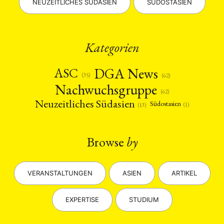
NEUZEITLICHES SÜDASIEN
SÜDOSTASIEN
Kategorien
DGA News
ASC
(35)
(62)
Nachwuchsgruppe
(62)
Neuzeitliches Südasien
Südostasien
(1)
(13)
Browse
by
VERANSTALTUNGEN
ASIEN
ARTIKEL
EXPERTISE
STUDIUM