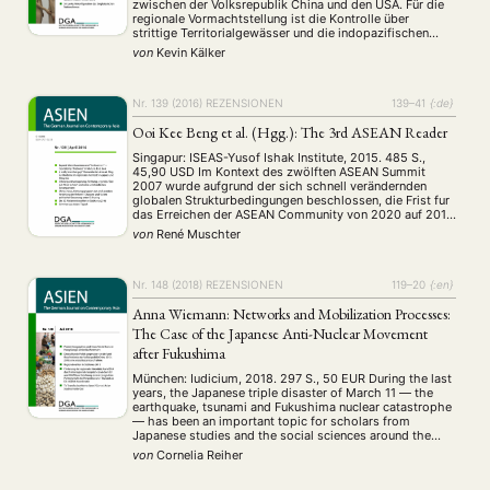
zwischen der Volksrepublik China und den USA. Für die
regionale Vormachtstellung ist die Kontrolle über
strittige Territorialgewässer und die indopazifischen
Seewege von zentraler Bedeutung. Beide Staaten müssen
von
Kevin Kälker
ihre Ansprüche durch Machtprojektion zur See
abstützen. Acht der zehn größten Containerhäfen
befinden sich in …
Nr. 139 (2016)
REZENSIONEN
139–41
{:de}
Ooi Kee Beng et al. (Hgg.): The 3rd ASEAN Reader
Singapur: ISEAS-Yusof Ishak Institute, 2015. 485 S.,
45,90 USD Im Kontext des zwölften ASEAN Summit
2007 wurde aufgrund der sich schnell verändernden
globalen Strukturbedingungen beschlossen, die Frist fur
das Erreichen der ASEAN Community von 2020 auf 2015
vorzuverlegen. Der dritte ASEAN Reader erscheint somit
von
René Muschter
im Nachgang zu dieser ersten Phase der
Gemeinschaftsbildung.
Nr. 148 (2018)
REZENSIONEN
119–20
{:en}
Anna Wiemann: Networks and Mobilization Processes:
The Case of the Japanese Anti-Nuclear Movement
after Fukushima
München: Iudicium, 2018. 297 S., 50 EUR During the last
years, the Japanese triple disaster of March 11 — the
earthquake, tsunami and Fukushima nuclear catastrophe
— has been an important topic for scholars from
Japanese studies and the social sciences around the
globe. Scholars have for example written about the role
von
Cornelia Reiher
of civil society …