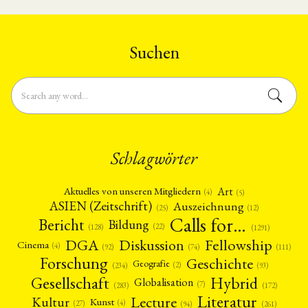
Suchen
Schlagwörter
Art
Aktuelles von unseren Mitgliedern
(4)
(5)
ASIEN (Zeitschrift)
Auszeichnung
(12)
(25)
Calls for…
Bericht
Bildung
(22)
(128)
(1291)
Fellowship
DGA
Diskussion
Cinema
(4)
(92)
(74)
(111)
Forschung
Geschichte
Geografie
(2)
(93)
(234)
Gesellschaft
Hybrid
Globalisation
(7)
(172)
(283)
Literatur
Lecture
Kultur
Kunst
(4)
(27)
(94)
(261)