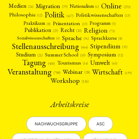
Online
Migration
Medien
Nationalism
(6)
(24)
(39)
(235)
Politik
Philosophie
Politikwissenschaften
(12)
(13)
(417)
Präsentation
Praktikum
Programm
(5)
(8)
(13)
Religion
Publikation
Recht
(23)
(20)
(75)
Sprache
Sprachkurse
Sozialwissenschaften
(4)
(36)
(8)
Stellenausschreibung
Stipendium
(53)
(664)
Symposium
Studium
Summer School
(21)
(10)
(32)
Tagung
Umwelt
Tourismus
(45)
(14)
(500)
Veranstaltung
Wirtschaft
Webinar
(28)
(788)
(199)
Workshop
(126)
Arbeitskreise
NACHWUCHSGRUPPE
ASC