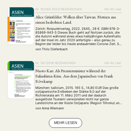
Wirtschafts- und Sozialgeographie …
Nr. 162/163 (2022)
REZENSIONEN
142–45
{:de}
MITGLIEDSCHAFT
STUDIUM
DATENSCHUTZERKLÄRUNG
Alice Grünfelder: Wolken über Taiwan. Notizen aus
MITGLIEDERBEREICH
KONTAKT
SPENDEN SIE JETZT!
einem bedrohten Land.
Zürich: Rotpunktverlag, 2022. 264S., 28 €. ISBN 978-3-
ENGLISH
85869-943-5 Dieses Buch geht auf Notizen zurück, die
die Autorin während eines etwa halbjährigen Aufenthalts
auf der Insel im Jahr 2020 anfertigte – also genau zu
Beginn der leider bis heute andauernden Corona-Zeit. Sie
besuchte dort einen Intensiv-Sprachkurs und übersetzte
von
Thilo Diefenbach
Gedichte von taiwanischen Lyrikerinnen. Wie sie im
Verlauf …
Nr. 140 (2016)
REZENSIONEN
143–44
{:de}
Naoto Kan: Als Premierminister während der
Fukushima-Krise. Aus dem Japanischen von Frank
Rövekamp
München: Iudicium, 2015. 165 S., 14,80 EUR Das große
ostjapanische Erdbeben der Stärke 9,0 auf der
Richterskala am 11. März 2011 und der dadurch
ausgelöste Tsunami verwüsteten nicht nur ganze
Landstriche an der Küste Ostjapans (Region Tôhoku) und
forderten etliche Opfer, sie führten auch zum
von
Anna Wiemann
zweitgrößten Atomunfall nach Tschernobyl in der
Geschichte der Menschheit. Durch …
MEHR LESEN