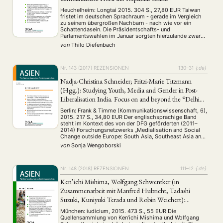
Heuchelheim: Longtai 2015. 304 S., 27,80 EUR Taiwan
fristet im deutschen Sprachraum - gerade im Vergleich
zu seinem übergroßen Nachbarn - nach wie vor ein
Schattendasein. Die Präsidentschafts- und
Parlamentswahlen im Januar sorgten hierzulande zwar
zumindest kurzfristig für eine erhöhte mediale
von
Thilo Diefenbach
Aufmerksamkeit, trotzdem sind fundierte Studien zum
politischen (oder gar kulturellen) Leben der Inselrepublik
in …
Nr. 143 (2017)
REZENSIONEN
130–31
{:de}
Nadja-Christina Schneider; Fritzi-Marie Titzmann
(Hgg.): Studying Youth, Media and Gender in Post-
Liberalisation India. Focus on and beyond the “Delhi
Gang Rape”
Berlin: Frank & Timme (Kommunikationswissenschaft, 6),
2015. 217 S., 34,80 EUR Der englischsprachige Band
steht im Kontext des von der DFG geförderten (2011–
2014) Forschungsnetzwerks „Medialisation and Social
Change outside Europe: South Asia, Southeast Asia and
the Arab-Speaking Region“. Ohne sich auf dieses Thema
von
Sonja Wengoborski
zu beschränken, ist die brutale Gruppenvergewaltigung
einer jungen Frau in Delhi im …
Nr. 148 (2018)
REZENSIONEN
111–12
{:de}
Ken’ichi Mishima, Wolfgang Schwentker (in
Zusammenarbeit mit Manfred Hubricht, Tadashi
Suzuki, Kuniyuki Terada und Robin Weichert):
Geschichtsdenken im modernen Japan. Eine
München: iudicium, 2015. 473 S., 55 EUR Die
kommentierte Quellensammlung
Quellensammlung von Ken’ichi Mishima und Wolfgang