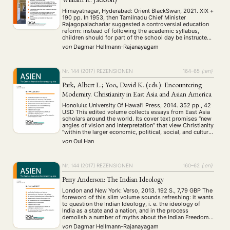
Umwelt
Veranstaltung
Webinar
Wirtschaft
(45)
(788)
(28)
(199)
Himayatnagar, Hyderabad: Orient BlackSwan, 2021. XIX +
Workshop
(126)
190 pp. In 1953, then Tamilnadu Chief Minister
Rajagopalachariar suggested a controversial education
reform: instead of following the academic syllabus,
children should for part of the school day be instructed
MITGLIEDSCHAFT
STUDIUM
DATENSCHUTZERKLÄRUNG
in their parents’ caste occupation, because that might
von
Dagmar Hellmann-Rajanayagam
sooner secure them an income in the face of a …
MITGLIEDERBEREICH
KONTAKT
SPENDEN SIE JETZT!
Nr. 144 (2017)
REZENSIONEN
164–65
{:en}
ENGLISH
Park, Albert L.; Yoo, David K. (eds.): Encountering
Modernity. Christianity in East Asia and Asian America
Honolulu: University Of Hawai’i Press, 2014. 352 pp., 42
USD This edited volume collects essays from East Asia
scholars around the world. Its cover text promises “new
angles of vision and interpretation” that view Christianity
“within the larger economic, political, social, and cultural
developments in each of the three countries and its
von
Oul Han
Diasporas”. In a …
Nr. 144 (2017)
REZENSIONEN
160–62
{:en}
Perry Anderson: The Indian Ideology
London and New York: Verso, 2013. 192 S., 7,79 GBP The
foreword of this slim volume sounds refreshing: it wants
to question the Indian Ideology, i. e. the ideology of
India as a state and a nation, and in the process
demolish a number of myths about the Indian Freedom
struggle and independent India. Unfortunately, …
von
Dagmar Hellmann-Rajanayagam