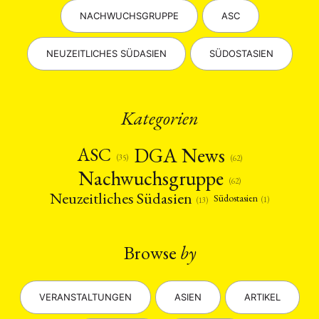
NACHWUCHSGRUPPE
ASC
NEUZEITLICHES SÜDASIEN
SÜDOSTASIEN
Kategorien
DGA News
ASC
(35)
(62)
Nachwuchsgruppe
(62)
Neuzeitliches Südasien
Südostasien
(1)
(13)
Browse
by
VERANSTALTUNGEN
ASIEN
ARTIKEL