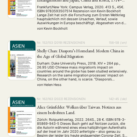
Entanglements and Japan, China and Korea, 1914–
1919
Frankfurt/New York: Campus Verlag, 2020. 413 S., 45€.
ISBN 9783593507514 Rezension von Kevin Bockholt
Lange Zeit hat sich die Forschung zum Ersten Weltkrieg
hauptsächlich mit dessen Ursachen, Verlauf, sowie
Auswirkungen in Europa beschäftigt. Abgesehen von den
USA spielten außereuropäische Länder dabei nur eine
von
Kevin Bockholt
untergeordnete Rolle. Dies änderte sich erst vor kurzem,
als vor dem Hintergrund …
Nr. 152/153 (2019)
REZENSIONEN
156–58
{:en}
Shelly Chan: Diaspora’s Homeland. Modern China in
the Age of Global Migration
Durham: Duke University Press, 2018. XIV + 264 pp.,
26.95 USD Chinese mass migration’s impact on
countries around the globe has been studied extensively.
Research on the same migration processes’ impact on
China, on the other hand, is scarce. “Diaspora’s
Homeland” tackles this gap by focusing on the
von
Helen Hess
relationship between Chinese migrants and their
ancestral …
Nr. 162/163 (2022)
REZENSIONEN
142–45
{:de}
Alice Grünfelder: Wolken über Taiwan. Notizen aus
einem bedrohten Land.
Zürich: Rotpunktverlag, 2022. 264S., 28 €. ISBN 978-3-
85869-943-5 Dieses Buch geht auf Notizen zurück, die
die Autorin während eines etwa halbjährigen Aufenthalts
auf der Insel im Jahr 2020 anfertigte – also genau zu
Beginn der leider bis heute andauernden Corona-Zeit. Sie