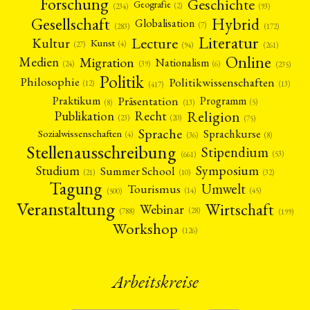
Forschung
Geschichte
Geografie
(2)
(93)
(234)
Gesellschaft
Hybrid
Globalisation
(7)
(172)
(283)
Literatur
Lecture
Kultur
Kunst
(4)
(27)
(94)
(261)
Online
Migration
Medien
Nationalism
(6)
(24)
(39)
(235)
Politik
Philosophie
Politikwissenschaften
(12)
(13)
(417)
Präsentation
Praktikum
Programm
(5)
(8)
(13)
Religion
Publikation
Recht
(23)
(20)
(75)
Sprache
Sprachkurse
Sozialwissenschaften
(4)
(36)
(8)
Stellenausschreibung
Stipendium
(53)
(661)
Symposium
Studium
Summer School
(21)
(10)
(32)
Tagung
Umwelt
Tourismus
(45)
(14)
(500)
Veranstaltung
Wirtschaft
Webinar
(28)
(788)
(199)
Workshop
(126)
Arbeitskreise