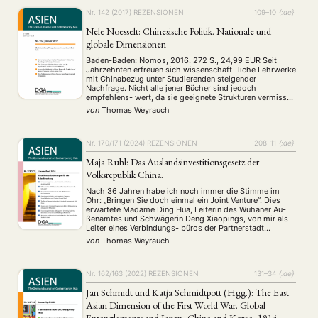
Nr. 142 (2017)
REZENSIONEN
109–10
{:de}
Nele Noesselt: Chinesische Politik. Nationale und
globale Dimensionen
Baden-Baden: Nomos, 2016. 272 S., 24,99 EUR Seit
Jahrzehnten erfreuen sich wissenschaft- liche Lehrwerke
mit Chinabezug unter Studierenden steigender
Nachfrage. Nicht alle jener Bücher sind jedoch
empfehlens- wert, da sie geeignete Strukturen vermissen
lassen, ihre Aktualität eingebüßt haben und für diese
von
Thomas Weyrauch
Klientel didaktisch nicht günstig aufbereitet wurden. Ein
neues Werk zur chinesischen Politik von Nele …
Nr. 170/171 (2024)
REZENSIONEN
208–11
{:de}
Maja Ruhl: Das Auslandsinvestitionsgesetz der
Volksrepublik China.
Nach 36 Jahren habe ich noch immer die Stimme im
Ohr: „Bringen Sie doch einmal ein Joint Venture“. Dies
erwartete Madame Ding Hua, Leiterin des Wuhaner Au-
ßenamtes und Schwägerin Deng Xiaopings, von mir als
Leiter eines Verbindungs- büros der Partnerstadt
Duisburg gerade in einer spannungsgeladenen Phase des
von
Thomas Weyrauch
Jah- res 1989. Gesetze über chinesisch-ausländische
Gemeinschaftsunternehmen …
Nr. 162/163 (2022)
REZENSIONEN
131–34
{:de}
Jan Schmidt und Katja Schmidtpott (Hgg.): The East
Asian Dimension of the First World War. Global