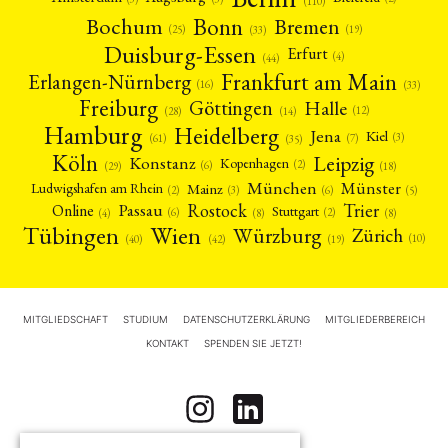
(110)
Bonn
Bochum
Bremen
(25)
(19)
(33)
Duisburg-Essen
Erfurt
(4)
(44)
Frankfurt am Main
Erlangen-Nürnberg
(16)
(33)
Freiburg
Halle
Göttingen
(12)
(14)
(28)
Hamburg
Heidelberg
Jena
Kiel
(3)
(7)
(61)
(35)
Köln
Leipzig
Konstanz
Kopenhagen
(2)
(6)
(18)
(29)
München
Münster
Mainz
Ludwigshafen am Rhein
(2)
(6)
(3)
(5)
Rostock
Trier
Passau
Online
Stuttgart
(2)
(6)
(4)
(8)
(8)
Tübingen
Wien
Würzburg
Zürich
(10)
(42)
(40)
(19)
MITGLIEDSCHAFT
STUDIUM
DATENSCHUTZERKLÄRUNG
MITGLIEDERBEREICH
KONTAKT
SPENDEN SIE JETZT!