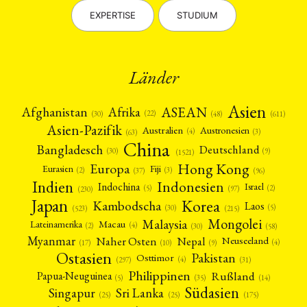
EXPERTISE
STUDIUM
Länder
Asien
Afrika
ASEAN
Afghanistan
(22)
(30)
(48)
(611)
Asien-Pazifik
Australien
Austronesien
(4)
(3)
(63)
China
Bangladesch
Deutschland
(9)
(30)
(1521)
Hong Kong
Europa
Fiji
Eurasien
(3)
(2)
(37)
(96)
Indien
Indonesien
Indochina
Israel
(2)
(5)
(97)
(230)
Japan
Korea
Kambodscha
Laos
(5)
(30)
(523)
(215)
Mongolei
Malaysia
Macau
Lateinamerika
(4)
(2)
(30)
(58)
Myanmar
Nepal
Naher Osten
Neuseeland
(4)
(17)
(10)
(9)
Ostasien
Pakistan
Osttimor
(4)
(31)
(297)
Philippinen
Rußland
Papua-Neuguinea
(5)
(35)
(14)
Südasien
Singapur
Sri Lanka
(25)
(25)
(175)