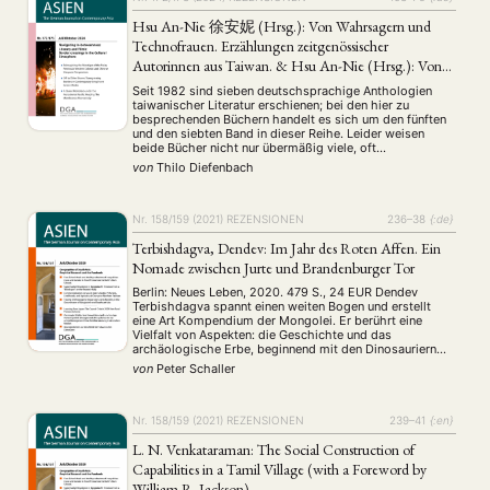
Hsu An-Nie 徐安妮 (Hrsg.): Von Wahrsagern und
Technofrauen. Erzählungen zeitgenössischer
Autorinnen aus Taiwan. & Hsu An-Nie (Hrsg.): Von
Berglern und Geheimagenten. Zeitgenössische Erzäh-
Seit 1982 sind sieben deutschsprachige Anthologien
lungen aus Taiwan.
taiwanischer Literatur erschie­nen; bei den hier zu
besprechenden Büchern handelt es sich um den fünften
und den siebten Band in dieser Reihe. Leider weisen
NEWS
ASIEN
ARBEITSKREISE
VERANSTALTUNGEN
EXPERTISE
beide Bücher nicht nur übermäßig viele, oft
schwerwiegende Sachfehler in den Vorworten und
von
Thilo Diefenbach
ANGEBOTE
Anmerkungen auf, sondern präsentieren auch
mehrheitlich mangelhafte Übersetzungen. Daher muss
ANTRAG AUF EINEN SMALL GRANT DER DGA
MITGLIEDERBEREICH
DIE DGA
man be­dau­er­li­cherweise …
Nr. 158/159 (2021)
REZENSIONEN
236–38
{:de}
MITGLIEDSCHAFT
Terbishdagva, Dendev: Im Jahr des Roten Affen. Ein
Nomade zwischen Jurte und Brandenburger Tor
Aktuelles von unseren Mitgliedern
Art
ASIEN (Zeitschrift)
(4)
(5)
(25)
Berlin: Neues Leben, 2020. 479 S., 24 EUR Dendev
Auszeichnung
Bericht
Bildung
Calls for…
(12)
(128)
(22)
(1287)
Terbishdagva spannt einen weiten Bogen und erstellt
Cinema
DGA
Diskussion
Fellowship
Forschung
(4)
(92)
(74)
(111)
(234)
eine Art Kompendium der Mongolei. Er berührt eine
Vielfalt von Aspekten: die Geschichte und das
Geografie
Geschichte
Gesellschaft
Globalisation
(2)
(93)
(283)
(7)
archäologische Erbe, beginnend mit den Dinosauriern
Hybrid
Kultur
Kunst
Lecture
Literatur
(172)
(27)
(4)
(94)
(261)
der Gobi; die Hunnen; natürlich Dschingis Khan, ohne
von
Peter Schaller
Medien
Migration
Nationalism
Online
den die Mongolei nicht denkbar wäre; die Zeit des
(24)
(39)
(6)
(235)
Sozialismus …
Philosophie
Politik
Politikwissenschaften
Praktikum
(12)
(417)
(13)
(8)
Präsentation
Programm
Publikation
Recht
Nr. 158/159 (2021)
REZENSIONEN
239–41
{:en}
(13)
(5)
(23)
(20)
Religion
Sozialwissenschaften
Sprache
Sprachkurse
(75)
(4)
(36)
(8)
L. N. Venkataraman: The Social Construction of
Stellenausschreibung
Stipendium
Studium
(661)
(53)
(21)
Capabilities in a Tamil Village (with a Foreword by
Summer School
Symposium
Tagung
Tourismus
(10)
(32)
(500)
(14)
William R. Jackson)