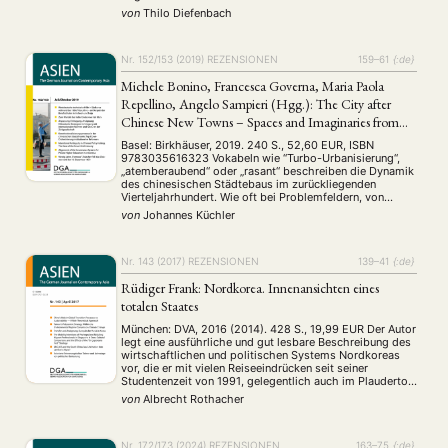
besuchte dort einen Intensiv-Sprachkurs und übersetzte
von
Thilo Diefenbach
Gedichte von taiwanischen Lyrikerinnen. Wie sie im
Verlauf …
Nr. 152/153 (2019)
REZENSIONEN
159–61
{:de}
Michele Bonino, Francesca Governa, Maria Paola
Repellino, Angelo Sampieri (Hgg.): The City after
Chinese New Towns – Spaces and Imaginaries from
Contemporary Urban China
Basel: Birkhäuser, 2019. 240 S., 52,60 EUR, ISBN
9783035616323 Vokabeln wie “Turbo-Urbanisierung“,
„atemberaubend“ oder „rasant“ beschreiben die Dynamik
des chinesischen Städtebaus im zurückliegenden
Vierteljahrhundert. Wie oft bei Problemfeldern, von
denen ganz China betroffen ist, ist es auch bei diesem
von
Johannes Küchler
landesintern wie auch aus der Perspektive des Auslands
schwierig, ein ausgewogenes Urteil zu gewinnen. Die
vorliegende …
Nr. 143 (2017)
REZENSIONEN
139–41
{:de}
Rüdiger Frank: Nordkorea. Innenansichten eines
totalen Staates
München: DVA, 2016 (2014). 428 S., 19,99 EUR Der Autor
legt eine ausführliche und gut lesbare Beschreibung des
wirtschaftlichen und politischen Systems Nordkoreas
vor, die er mit vielen Reiseeindrücken seit seiner
Studentenzeit von 1991, gelegentlich auch im Plauderton
mit lustigen Anekdoten aus seiner Jugend in der DDR und
von
Albrecht Rothacher
in der Sowjetunion, mit Licht und Schatten …
Nr. 172/173 (2024)
REZENSIONEN
163–75
{:de}