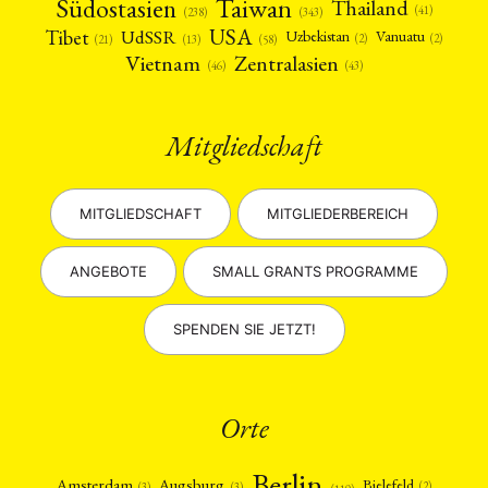
Taiwan
Südostasien
Thailand
(41)
(238)
(343)
USA
Tibet
UdSSR
Uzbekistan
Vanuatu
(2)
(2)
(58)
(13)
(21)
Vietnam
Zentralasien
(46)
(43)
Mitgliedschaft
MITGLIEDSCHAFT
MITGLIEDERBEREICH
ANGEBOTE
SMALL GRANTS PROGRAMME
SPENDEN SIE JETZT!
Orte
Berlin
Amsterdam
Augsburg
Bielefeld
(2)
(3)
(3)