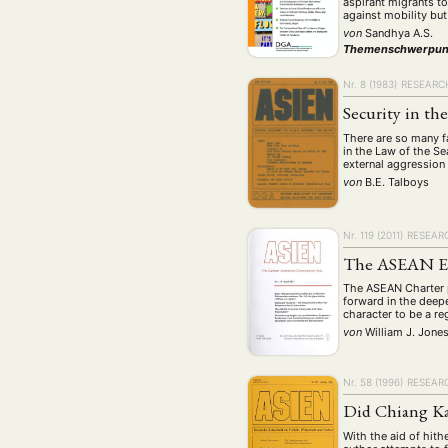
aspirant migrants t
against mobility but
von
Sandhya A.S.
Themenschwerpun
Nr. 8 (1983)
RESEARC
Security in th
There are so many fa
in the Law of the S
external aggression
von
B.E. Talboys
Nr. 119 (2011)
RESEAR
The ASEAN Ec
The ASEAN Charter p
forward in the deepe
character to be a re
von
William J. Jone
Nr. 58 (1996)
RESEAR
Did Chiang Ka
With the aid of hit