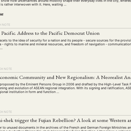
o show how uncertainties around mobility shape their everyday lives in the city, where
 is rather interwoven with it. Here, waiting …
kt
H NOTE
e Pacific. Address to the Pacific Democrat Union
cets to the idea of security for a nation and its people - secure sources for the provi
ea - rights to marine and mineral resources, and freedom of navigation - communication
 …
CH NOTE
onomic Community and New Regionalism: A Neorealist Ana
roposed by the Eminent Persons Group in 2006 and drafted by the High-Level Task Fo
ning and evolution of ASEAN regional integration. With its signing and ratification, AS
gional institution in form and function …
s
CH NOTE
i-shek trigger the Fujian Rebellion? A look at some Western 
her to unused documents in the archives of the French and German Foreign Ministries an