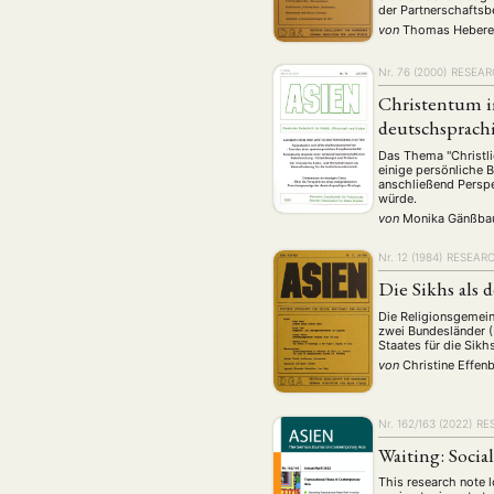
Geografie
Ge
(2)
der Partnerschaftsb
von
Thomas Hebere
Lecture
Lite
(94)
Politik
Polit
(417)
Nr. 76 (2000)
RESEAR
Christentum i
Recht
Religio
(20)
deutschsprach
Stipendium
(53
Das Thema "Christli
Umwe
einige persönliche 
anschließend Perspe
würde.
von
Monika Gänßba
MITGLIEDSC
Nr. 12 (1984)
RESEAR
Die Sikhs als 
Die Religionsgemein
zwei Bundesländer (
Staates für die Sik
von
Christine Effen
Nr. 162/163 (2022)
RE
Waiting: Soci
This research note l