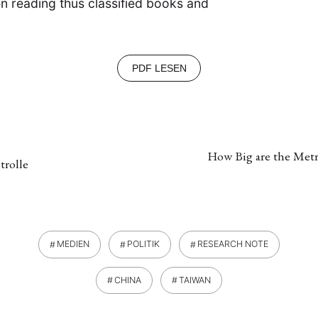
n reading thus classified books and
PDF LESEN
How Big are the Metro
trolle
MEDIEN
POLITIK
RESEARCH NOTE
CHINA
TAIWAN