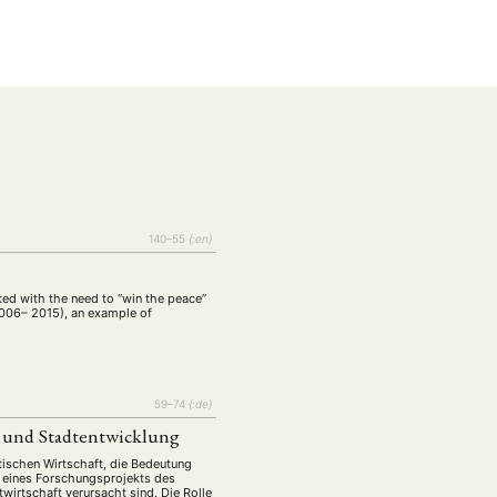
140–55
{:en}
EBOTE
ted with the need to “win the peace”
 2006– 2015), an example of
 SMALL GRANT DER DGA
59–74
{:de}
t und Stadtentwicklung
ng
Bericht
(12)
(128)
tischen Wirtschaft, die Bedeutung
Forschung
)
(234)
n eines Forschungsprojekts des
wirtschaft verursacht sind. Die Rolle