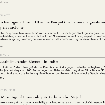
schichte
Gesellschaft
Globalisation
Hybrid
Kul
(93)
(283)
(7)
(172)
etriebe.
r
ratur
Medien
Migration
Nationalism
Online
(261)
(24)
(39)
(6)
(235
ikwissenschaften
Praktikum
Präsentation
Programm
(13)
(8)
(13)
CH NOTE
m heutigen China – Über die Perspektiven eines marginalisie
n
Sozialwissenschaften
Sprache
Sprachkurse
Stell
(75)
(4)
(36)
(8)
igen Sinologie
Studium
Summer School
Symposium
Tagung
)
(21)
(10)
(32)
(500)
che Religion im heutigen China" wird in der deutschsprachigen Sinologie marginalisier
lt
Veranstaltung
Webinar
Wirtschaft
Worksh
Beobachtungen und mit einem Blick auf die US-amerikanische Sinologie gestützt werden.
(45)
(788)
(28)
(199)
ktiven aufgezeigt werden, die eine wissenschaftliche Befassung mit dem Thema christl
uer
HAFT
STUDIUM
DATENSCHUTZERKLÄRUNG
MITGLIEDERBEREI
CH NOTE
SPENDEN SIE JETZT!
destabilisierendes Element in Indien
schaft der Sikhs. Hintergründe des Kampfes der Sikhs gegen die indische Regierung. 
Punjab und Haryana) 1966. Forderungen der Sikhs zur Gründung eines Sikh-Staates "Kh
hs und für die indische Regierung. Bemühungen der Premierministerin Indira Gandhi, ein
ENGLISH
berg
SEARCH NOTE
al Meanings of Immobility in Kathmandu, Nepal
ooks closely at transnational mobility as a lived experience in the city of Kathmandu, Ne