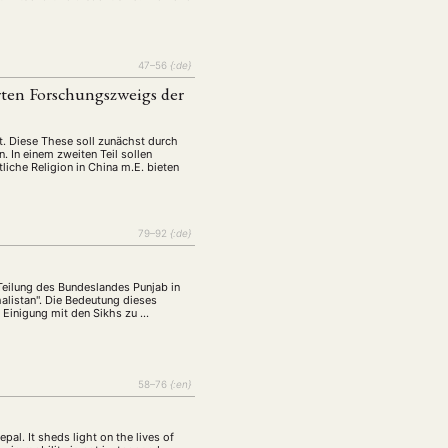
tur
Kunst
(27)
(4)
Philosophie
)
(12)
Publikation
(5)
(23)
47–56
{:de}
rten Forschungszweigs der
enausschreibung
(661)
Tourismus
(14)
t. Diese These soll zunächst durch
op
 In einem zweiten Teil sollen
(126)
iche Religion in China m.E. bieten
CH
KONTAKT
79–92
{:de}
Teilung des Bundeslandes Punjab in
alistan". Die Bedeutung dieses
e Einigung mit den Sikhs zu …
58–76
{:en}
pal. It sheds light on the lives of