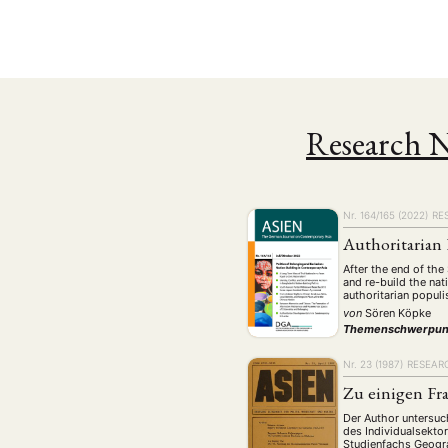
Research 
Nr. 164/165 (2022)
RE
Authoritarian
After the end of th
and re-build the na
NEWS
ASIEN
ARBEI
authoritarian populi
von
Sören Köpke
Themenschwerpun
Nr. 23 (1987)
RESEAR
Zu einigen Fra
Aktuelles von uns
Der Author untersuc
Bildung
Call
(22)
des Individualsekto
Studienfachs Geogra