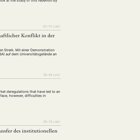
ook at the study of this rebellion by
62–70
{:de}
ftlicher Konflikt in der
n Streik. Mit einer Demonstration
VBA) auf dem Universitätsgelände an
36–49
{:en}
ket deregulations that have led to an
ace, however, difficulties in
65–74
{:de}
nsfer des institutionellen