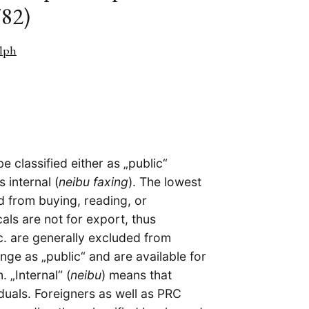
/82)
lph
e classified either as „public“
s internal (
neibu faxing
). The lowest
d from buying, reading, or
als are not for export, thus
tc. are generally excluded from
ge as „public“ and are available for
 „Internal“ (
neibu
) means that
iduals. Foreigners as well as PRC