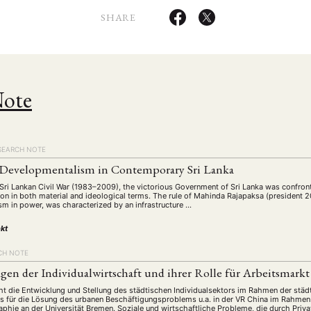
SHARE
Note
SEARCH NOTE
 Developmentalism in Contemporary Sri Lanka
ANG
e Sri Lankan Civil War (1983–2009), the victorious Government of Sri Lanka was confron
tion in both material and ideological terms. The rule of Mahinda Rajapaksa (president
TSKREISE
VERANSTALTUNGEN
EXPERTISE
ANTRAG AUF EINEN
sm in power, was characterized by an infrastructure …
MITGLIEDERBEREICH
DIE DGA
MITGLIEDSCHAFT
kt
CH NOTE
gen der Individualwirtschaft und ihrer Rolle für Arbeitsmark
eren Mitgliedern
Art
ASIEN (Zeitschrift)
Auszeichnu
(4)
(5)
(25)
ht die Entwicklung und Stellung des städtischen Individualsektors im Rahmen der städ
s for…
Cinema
DGA
Diskussion
Fellowship
(1287)
(4)
(92)
(74)
(111
rs für die Lösung des urbanen Beschäftigungsproblems u.a. in der VR China im Rahme
phie an der Universität Bremen. Soziale und wirtschaftliche Probleme, die durch Privat