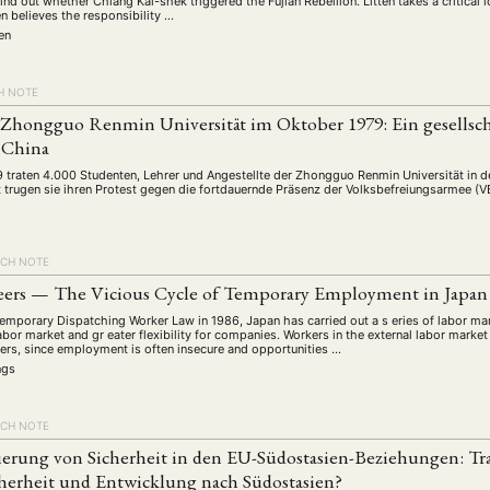
ind out whether Chiang Kai-shek triggered the Fujian Rebellion. Litten takes a critical l
n believes the responsibility …
ten
H NOTE
 Zhongguo Renmin Universität im Oktober 1979: Ein gesellscha
 China
 traten 4.000 Studenten, Lehrer und Angestellte der Zhongguo Renmin Universität in de
t trugen sie ihren Protest gegen die fortdauernde Präsenz der Volksbefreiungsarmee (
RCH NOTE
ers — The Vicious Cycle of Temporary Employment in Japan
Temporary Dispatching Worker Law in 1986, Japan has carried out a s eries of labor mar
bor market and gr eater flexibility for companies. Workers in the external labor market f
eers, since employment is often insecure and opportunities …
ngs
RCH NOTE
sierung von Sicherheit in den EU-Südostasien-Beziehungen: Tra
herheit und Entwicklung nach Südostasien?