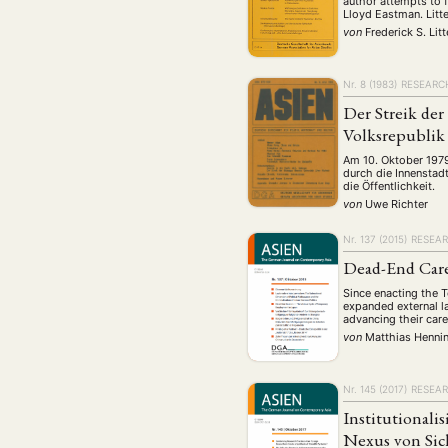
author attempts to f
Lloyd Eastman. Litte
von
Frederick S. Lit
Nr. 8 (1983)
RESEARC
Der Streik der
Volksrepublik
Am 10. Oktober 1979
durch die Innenstad
die Öffentlichkeit.
von
Uwe Richter
Nr. 137 (2015)
RESEA
Dead-End Care
Since enacting the 
expanded external la
advancing their car
von
Matthias Henni
Nr. 145 (2017)
RESEA
Institutionali
Nexus von Sic