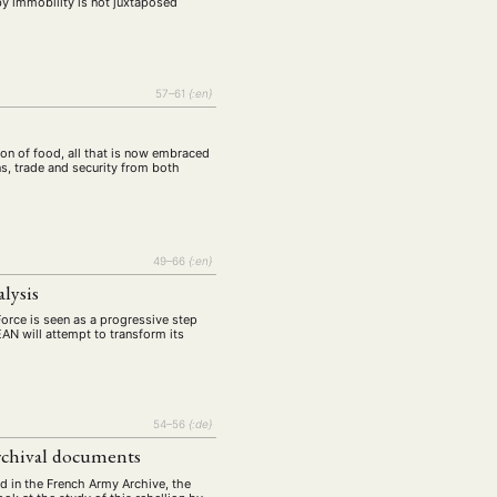
by immobility is not juxtaposed
57–61
{:en}
sion of food, all that is now embraced
s, trade and security from both
49–66
{:en}
lysis
rce is seen as a progressive step
EAN will attempt to transform its
54–56
{:de}
archival documents
d in the French Army Archive, the