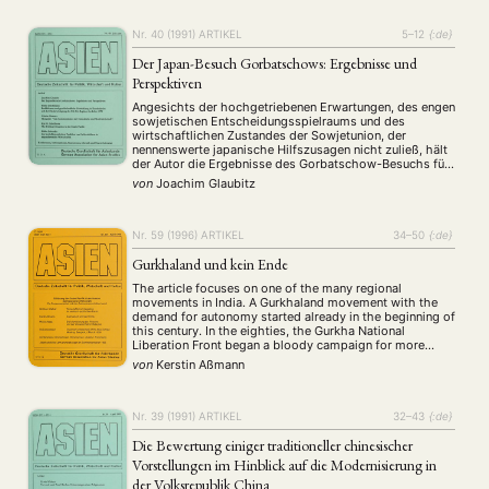
Nr. 40 (1991)
ARTIKEL
5–12
{:de}
Der Japan-Besuch Gorbatschows: Ergebnisse und
Perspektiven
Angesichts der hochgetriebenen Erwartungen, des engen
sowjetischen Entscheidungsspielraums und des
wirtschaftlichen Zustandes der Sowjetunion, der
NEWS
ASIEN
ARBEITSKREISE
VERANSTALTUNGEN
EXPERTISE
nennenswerte japanische Hilfszusagen nicht zuließ, hält
der Autor die Ergebnisse des Gorbatschow-Besuchs für
realistisch. Er interpretiert sie vor dem Hintergrund der
ANGEBOTE
von
Joachim Glaubitz
Vereinbarungen in den 50er Jahren und mit Blick auf die
zukünftige Entwicklung der Beziehungen. Behandelt
ANTRAG AUF EINEN SMALL GRANT DER DGA
MITGLIEDERBEREICH
DIE DGA
werden die Aspekte Grenzprobleme …
Nr. 59 (1996)
ARTIKEL
34–50
{:de}
MITGLIEDSCHAFT
Gurkhaland und kein Ende
Aktuelles von unseren Mitgliedern
Art
ASIEN (Zeitschrift)
(4)
(5)
(25)
The article focuses on one of the many regional
Auszeichnung
Bericht
Bildung
Calls for…
movements in India. A Gurkhaland movement with the
(12)
(128)
(22)
(1287)
demand for autonomy started already in the beginning of
Cinema
DGA
Diskussion
Fellowship
Forschung
(4)
(92)
(74)
(111)
(234)
this century. In the eighties, the Gurkha National
Geografie
Geschichte
Gesellschaft
Globalisation
Liberation Front began a bloody campaign for more
(2)
(93)
(283)
(7)
rights of the Nepalese speaking people in the Darjeeling
Hybrid
Kultur
Kunst
Lecture
Literatur
von
Kerstin Aßmann
(172)
(27)
(4)
(94)
(261)
hill area. The Indian …
Medien
Migration
Nationalism
Online
(24)
(39)
(6)
(235)
Philosophie
Politik
Politikwissenschaften
Praktikum
(12)
(417)
(13)
(8)
Nr. 39 (1991)
ARTIKEL
32–43
{:de}
Präsentation
Programm
Publikation
Recht
(13)
(5)
(23)
(20)
Die Bewertung einiger traditioneller chinesischer
Religion
Sozialwissenschaften
Sprache
Sprachkurse
(75)
(4)
(36)
(8)
Vorstellungen im Hinblick auf die Modernisierung in
Stellenausschreibung
Stipendium
Studium
(661)
(53)
(21)
der Volksrepublik China
Summer School
Symposium
Tagung
Tourismus