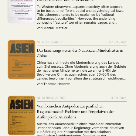
To Western observers, Japanese society often appears
to be based on different social and psychological laws.
This otherness tends to be explained by "cultural
differences/peculiarities". However, the underlying
concept of "culture" too often remains vague, and
statements are overly generalized. From a sociological
von
Manuel Metzler
point of view, a direct transfer of supposed cultural
patterns to individual …
Nr. 6 (1983)
ARTIKEL
67–89
{:de}
Das Erziehungswesen der Nationalen Minderheiten in
China
China hat sich heute die Modernisierung des Landes
zum Ziel gesetzt. Ohne Modernisierung auch der Gebiete
der nationalen Minderheiten, die zwar nur 5-6% der
Bevölkerung Chinas ausmachen, aber 50-60% des
Landes bewohnen (vor allem die strategisch wichtigen
und rohstoffreichen Gebiete), ist dies nach Auffassung
von
Thomas Heberer
der Führung Chinas nur schwer zu realisieren. Nicht nur
die Minoritäten …
Nr. 13 (1984)
ARTIKEL
11–29
{:de}
Vom britischen Antipoden zur pazifischen
Regionalmacht? Probleme und Perspektiven der
Außenpolitik Australiens
Australiens Außenpolitik in einer Phase der Innovation
unter der neuen Labour-Regierung: vermehrte Initiativen
zur Stärkung der Kooperation mit den asiatisch-
pazifischen Nachbarstaaten. Paradoxien der