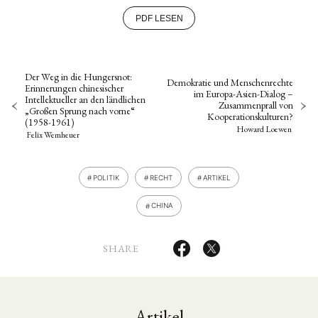
PDF LESEN
Der Weg in die Hungersnot:
Demokratie und Menschenrechte
Erinnerungen chinesischer
im Europa-Asien-Dialog –
Intellektueller an den ländlichen
Zusammenprall von
„Großen Sprung nach vorne“
Kooperationskulturen?
(1958-1961)
Howard Loewen
Felix Wemheuer
POLITIK
RECHT
ARTIKEL
CHINA
SHARE
Artikel