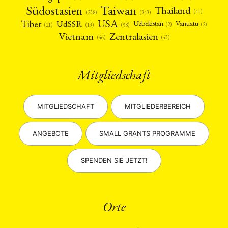
Taiwan
Südostasien
Thailand
(41)
(238)
(343)
USA
Tibet
UdSSR
Uzbekistan
Vanuatu
(2)
(2)
(58)
(13)
(21)
Vietnam
Zentralasien
(46)
(43)
Mitgliedschaft
MITGLIEDSCHAFT
MITGLIEDERBEREICH
ANGEBOTE
SMALL GRANTS PROGRAMME
SPENDEN SIE JETZT!
Orte