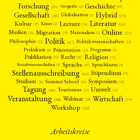
Forschung
Geschichte
Geografie
(2)
(93)
(234)
Gesellschaft
Hybrid
Globalisation
(7)
(172)
(283)
Literatur
Lecture
Kultur
Kunst
(4)
(27)
(94)
(261)
Online
Migration
Medien
Nationalism
(6)
(24)
(39)
(235)
Politik
Philosophie
Politikwissenschaften
(12)
(13)
(417)
Präsentation
Praktikum
Programm
(5)
(8)
(13)
Religion
Publikation
Recht
(23)
(20)
(75)
Sprache
Sprachkurse
Sozialwissenschaften
(4)
(36)
(8)
Stellenausschreibung
Stipendium
(53)
(661)
Symposium
Studium
Summer School
(21)
(10)
(32)
Tagung
Umwelt
Tourismus
(45)
(14)
(500)
Veranstaltung
Wirtschaft
Webinar
(28)
(788)
(199)
Workshop
(126)
Arbeitskreise