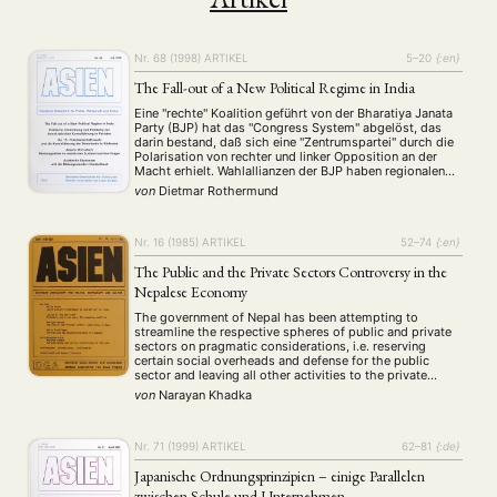
Nr. 68 (1998)
ARTIKEL
5–20
{:en}
The Fall-out of a New Political Regime in India
Eine "rechte" Koalition geführt von der Bharatiya Janata
Party (BJP) hat das "Congress System" abgelöst, das
darin bestand, daß sich eine "Zentrumspartei" durch die
Polarisation von rechter und linker Opposition an der
Macht erhielt. Wahlallianzen der BJP haben regionalen
Parteien zu Sitzen verholfen, die früher im Schatten der
von
Dietmar Rothermund
nationalen Parteien standen. So verschaffte sich die …
Nr. 16 (1985)
ARTIKEL
52–74
{:en}
The Public and the Private Sectors Controversy in the
Nepalese Economy
The government of Nepal has been attempting to
streamline the respective spheres of public and private
sectors on pragmatic considerations, i.e. reserving
certain social overheads and defense for the public
sector and leaving all other activities to the private
sector. But on some specific grounds, the government
von
Narayan Khadka
established some consumer goods industries in the
public …
Nr. 71 (1999)
ARTIKEL
62–81
{:de}
Japanische Ordnungsprinzipien – einige Parallelen
zwischen Schule und Unternehmen