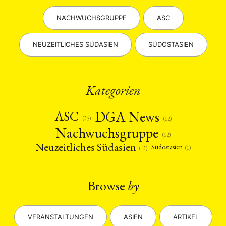
NACHWUCHSGRUPPE
ASC
NEUZEITLICHES SÜDASIEN
SÜDOSTASIEN
Kategorien
DGA News
ASC
(35)
(62)
Nachwuchsgruppe
(62)
Neuzeitliches Südasien
Südostasien
(1)
(13)
Browse
by
VERANSTALTUNGEN
ASIEN
ARTIKEL