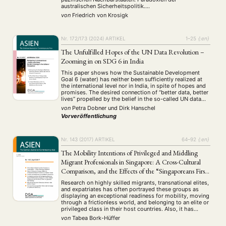
australischen Sicherheitspolitik.
Transformationstendenzen der Außenwirtschaft des
von
Friedrich von Krosigk
Landes: Abhängigkeit Australiens vom japanischen
Absatzmarkt, zunehmende Bedeutung der Ausfuhr
mineralischer Rohstoffe u.a.
Nr. 172/173 (2024)
ARTIKEL
1–25
{:en}
The Unfulfilled Hopes of the UN Data Revolution –
Zooming in on SDG 6 in India
This paper shows how the Sustainable Development
Goal 6 (water) has neither been sufficiently realized at
the international level nor in India, in spite of hopes and
promises. The desired connection of “better data, better
lives” propelled by the belief in the so-called UN data
revolution has not sufficiently materialized in practice.
von
Petra Dobner
und
Dirk Hanschel
We argue that …
Vorveröffentlichung
Nr. 143 (2017)
ARTIKEL
64–92
{:en}
The Mobility Intentions of Privileged and Middling
Migrant Professionals in Singapore: A Cross-Cultural
Comparison, and the Effects of the “Singaporeans First”
Strategy
Research on highly skilled migrants, transnational elites,
and expatriates has often portrayed these groups as
displaying an exceptional readiness for mobility, moving
through a frictionless world, and belonging to an elite or
privileged class in their host countries. Also, it has
mostly focused on the migration of professionals from
von
Tabea Bork-Hüffer
the West to low- or middle-income …