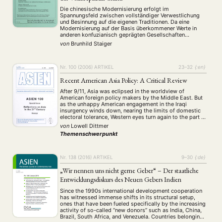
(10)
(32)
(500)
(14)
Umwelt
Veranstaltung
Webinar
Wirtschaft
Die chinesische Modernisierung erfolgt im
(45)
(788)
(28)
(199)
Spannungsfeld zwischen vollständiger Verwestlichung
Workshop
(126)
und Besinnung auf die eigenen Traditionen. Da eine
Modernisierung auf der Basis überkommener Werte in
anderen konfuzianisch geprägten Gesellschaften
MITGLIEDSCHAFT
STUDIUM
DATENSCHUTZERKLÄRUNG
Ostasiens nur bei deren kritischer Überprüfung möglich
von
Brunhild Staiger
war, erörtert die Autorin drei traditionelle Vorstellungen,
MITGLIEDERBEREICH
KONTAKT
SPENDEN SIE JETZT!
die ihrer Ansicht nach der Modernisierung im Wege
stehen: das "tiyong"-Konzept, der Gedanke …
Nr. 100 (2006)
ARTIKEL
23–32
{:en}
ENGLISH
Recent American Asia Policy: A Critical Review
After 9/11, Asia was eclipsed in the worldview of
American foreign policy makers by the Middle East. But
as the unhappy American engagement in the Iraqi
insurgency winds down, nearing the limits of domestic
electoral tolerance, Western eyes turn again to the part of
the world on which the Bush administration first sought
von
Lowell Dittmer
to focus …
Themenschwerpunkt
Nr. 138 (2016)
ARTIKEL
9–30
{:de}
„Wir nennen uns nicht gerne Geber“ – Der staatliche
Entwicklungsdiskurs des Neuen Gebers Indien
Since the 1990s international development cooperation
has witnessed immense shifts in its structural setup,
ones that have been fueled specifically by the increasing
activity of so-called “new donors” such as India, China,
Brazil, South Africa, and Venezuela. Countries belonging