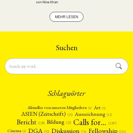
to this heterogeneous group of new donors are all from
von
Nina Khan
the Global South, mostly former colonies …
MEHR LESEN
Suchen
Schlagwörter
Art
Aktuelles von unseren Mitgliedern
(4)
(5)
ASIEN (Zeitschrift)
Auszeichnung
(12)
(25)
Calls for…
Bericht
Bildung
(22)
(128)
(1287)
Fellowship
DGA
Diskussion
Cinema
(4)
(92)
(74)
(111)