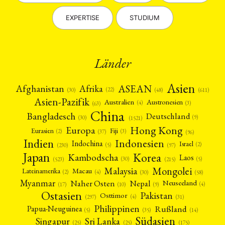
EXPERTISE
STUDIUM
Länder
Asien
Afrika
ASEAN
Afghanistan
(22)
(30)
(48)
(611)
Asien-Pazifik
Australien
Austronesien
(4)
(3)
(63)
China
Bangladesch
Deutschland
(9)
(30)
(1521)
Hong Kong
Europa
Fiji
Eurasien
(3)
(2)
(37)
(96)
Indien
Indonesien
Indochina
Israel
(2)
(5)
(97)
(230)
Japan
Korea
Kambodscha
Laos
(5)
(30)
(523)
(215)
Mongolei
Malaysia
Macau
Lateinamerika
(4)
(2)
(30)
(58)
Myanmar
Nepal
Naher Osten
Neuseeland
(4)
(17)
(10)
(9)
Ostasien
Pakistan
Osttimor
(4)
(31)
(297)
Philippinen
Rußland
Papua-Neuguinea
(5)
(35)
(14)
Südasien
Singapur
Sri Lanka
(25)
(25)
(175)