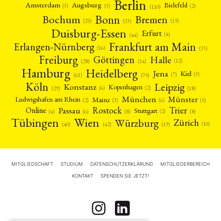
Berlin
Amsterdam
Augsburg
Bielefeld
(2)
(3)
(3)
(110)
Bonn
Bochum
Bremen
(25)
(19)
(33)
Duisburg-Essen
Erfurt
(4)
(44)
Frankfurt am Main
Erlangen-Nürnberg
(16)
(33)
Freiburg
Halle
Göttingen
(12)
(14)
(28)
Hamburg
Heidelberg
Jena
Kiel
(3)
(7)
(61)
(35)
Köln
Leipzig
Konstanz
Kopenhagen
(2)
(6)
(18)
(29)
München
Münster
Mainz
Ludwigshafen am Rhein
(2)
(6)
(3)
(5)
Rostock
Trier
Passau
Online
Stuttgart
(2)
(6)
(4)
(8)
(8)
Tübingen
Wien
Würzburg
Zürich
(10)
(42)
(40)
(19)
MITGLIEDSCHAFT
STUDIUM
DATENSCHUTZERKLÄRUNG
MITGLIEDERBEREICH
KONTAKT
SPENDEN SIE JETZT!