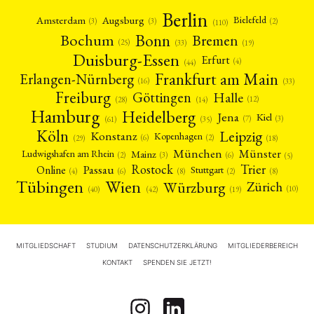
Berlin
Amsterdam
Augsburg
Bielefeld
(2)
(3)
(3)
(110)
Bonn
Bochum
Bremen
(25)
(19)
(33)
Duisburg-Essen
Erfurt
(4)
(44)
Frankfurt am Main
Erlangen-Nürnberg
(16)
(33)
Freiburg
Halle
Göttingen
(12)
(14)
(28)
Hamburg
Heidelberg
Jena
Kiel
(3)
(7)
(61)
(35)
Köln
Leipzig
Konstanz
Kopenhagen
(2)
(6)
(18)
(29)
München
Münster
Mainz
Ludwigshafen am Rhein
(2)
(6)
(3)
(5)
Rostock
Trier
Passau
Online
Stuttgart
(2)
(6)
(4)
(8)
(8)
Tübingen
Wien
Würzburg
Zürich
(10)
(42)
(40)
(19)
MITGLIEDSCHAFT
STUDIUM
DATENSCHUTZERKLÄRUNG
MITGLIEDERBEREICH
KONTAKT
SPENDEN SIE JETZT!