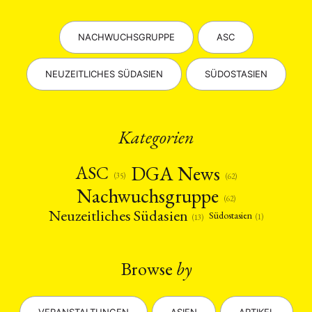
NACHWUCHSGRUPPE
ASC
NEUZEITLICHES SÜDASIEN
SÜDOSTASIEN
Kategorien
DGA News
ASC
(35)
(62)
Nachwuchsgruppe
(62)
Neuzeitliches Südasien
Südostasien
(1)
(13)
Browse
by