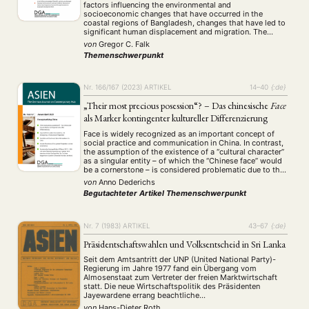
factors influencing the environmental and
socioeconomic changes that have occurred in the
coastal regions of Bangladesh, changes that have led to
significant human displacement and migration. The
transformation in traditional land use patterns, and
von
Gregor C. Falk
specifically from rice farming to export-oriented shrimp
Themenschwerpunkt
cultivation for the growing global market, can …
Nr. 166/167 (2023)
ARTIKEL
14–40
{:de}
„Their most precious posession“? – Das chinesische
Face
als Marker kontingenter kultureller Differenzierung
Face is widely recognized as an important concept of
social practice and communication in China. In contrast,
the assumption of the existence of a “cultural character”
as a singular entity – of which the “Chinese face” would
be a cornerstone – is considered problematic due to the
implications of essentializing and culturalizing
von
Anno Dederichs
determinism in anthropology. …
Begutachteter Artikel
Themenschwerpunkt
Nr. 7 (1983)
ARTIKEL
43–67
{:de}
Präsidentschaftswahlen und Volksentscheid in Sri Lanka
Seit dem Amtsantritt der UNP (United National Party)-
Regierung im Jahre 1977 fand ein Übergang vom
Almosenstaat zum Vertreter der freien Marktwirtschaft
statt. Die neue Wirtschaftspolitik des Präsidenten
Jayewardene errang beachtliche
(Wirtschafts-)Wachstumsraten seit 1978.
von
Hans-Dieter Roth