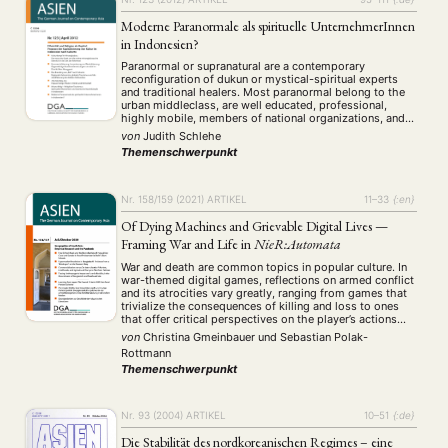
Moderne Paranormale als spirituelle UnternehmerInnen
in Indonesien?
Paranormal or supranatural are a contemporary
reconfiguration of dukun or mystical-spiritual experts
and traditional healers. Most paranormal belong to the
urban middleclass, are well educated, professional,
highly mobile, members of national organizations, and
they make extensive use of modern mass media to
von
Judith Schlehe
NEWS
ASIEN
ARBEITSKREISE
VERANSTALTUNGEN
EXPERTISE
advertise their supernatural skills. They offer general
Themenschwerpunkt
strengthening and solutions for all problems …
ANGEBOTE
ANTRAG AUF EINEN SMALL GRANT DER DGA
MITGLIEDERBEREICH
DIE DGA
Nr. 158/159 (2021)
ARTIKEL
11–33
{:en}
Of Dying Machines and Grievable Digital Lives —
MITGLIEDSCHAFT
Framing War and Life in
NieR:Automata
Aktuelles von unseren Mitgliedern
Art
ASIEN (Zeitschrift)
War and death are common topics in popular culture. In
(4)
(5)
(25)
war-themed digital games, reflections on armed conflict
Auszeichnung
Bericht
Bildung
Calls for…
(12)
(128)
(22)
(1287)
and its atrocities vary greatly, ranging from games that
Cinema
DGA
Diskussion
Fellowship
Forschung
trivialize the consequences of killing and loss to ones
(4)
(92)
(74)
(111)
(234)
that offer critical perspectives on the player’s actions
Geografie
Geschichte
Gesellschaft
Globalisation
(2)
(93)
(283)
(7)
instead. In this paper we analyze the 2017 war-themed
von
Christina Gmeinbauer
und
Sebastian Polak-
Hybrid
Kultur
Kunst
Lecture
Literatur
(172)
(27)
(4)
(94)
(261)
game NieR:Automata (Platinum …
Rottmann
Medien
Migration
Nationalism
Online
(24)
(39)
(6)
(235)
Themenschwerpunkt
Philosophie
Politik
Politikwissenschaften
Praktikum
(12)
(417)
(13)
(8)
Präsentation
Programm
Publikation
Recht
(13)
(5)
(23)
(20)
Religion
Sozialwissenschaften
Sprache
Sprachkurse
Nr. 93 (2004)
ARTIKEL
10–51
{:de}
(75)
(4)
(36)
(8)
Stellenausschreibung
Stipendium
Studium
(661)
(53)
(21)
Die Stabilität des nordkoreanischen Regimes – eine