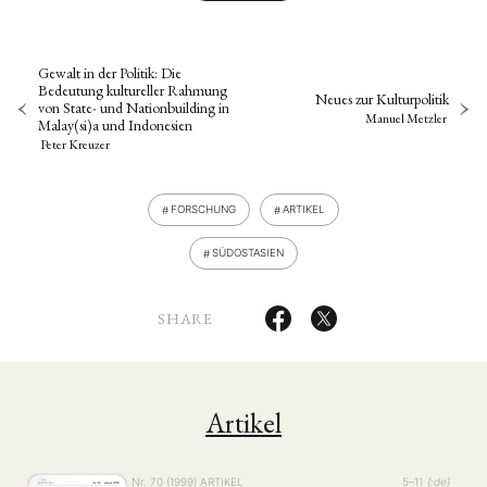
Gewalt in der Politik: Die
Bedeutung kultureller Rahmung
Neues zur Kulturpolitik
von State- und Nationbuilding in
Manuel Metzler
Malay(si)a und Indonesien
Peter Kreuzer
FORSCHUNG
ARTIKEL
SÜDOSTASIEN
SHARE
Artikel
Nr. 70 (1999)
ARTIKEL
5–11
{:de}