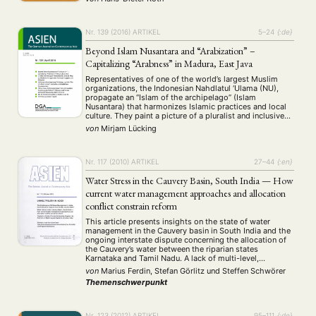
Ergebnisanalyse der Präsidentschaftswahlen vom
19.10.1982 und des Volksentscheids über die
Verlängerung der Legislaturperiode des amtierenden
Parlaments vom 22.10.1982. Kritik der Opposition an …
Nr. 139 (2016)
ARTIKEL
5–24
{:de}
Beyond Islam Nusantara and “Arabization” –
Capitalizing “Arabness” in Madura, East Java
Representatives of one of the world’s largest Muslim
organizations, the Indonesian Nahdlatul ‘Ulama (NU),
propagate an “Islam of the archipelago” (Islam
Nusantara) that harmonizes Islamic practices and local
culture. They paint a picture of a pluralist and inclusive
Indonesian Islam that accommodates diverse local
von
Mirjam Lücking
cultures, contrasting it with a potentially homogenizing
“Arabization” — a term …
Nr. 117 (2010)
ARTIKEL
27–44
{:en}
Water Stress in the Cauvery Basin, South India — How
current water management approaches and allocation
conflict constrain reform
This article presents insights on the state of water
management in the Cauvery basin in South India and the
ongoing interstate dispute concerning the allocation of
the Cauvery’s water between the riparian states
Karnataka and Tamil Nadu. A lack of multi-level,
intersectoral, and participative approaches on the one
von
Marius Ferdin, Stefan Görlitz
und
Steffen Schwörer
hand have led to inadequate conditions in …
Themenschwerpunkt
Nr. 123 (2012)
ARTIKEL
95–111
{:de}