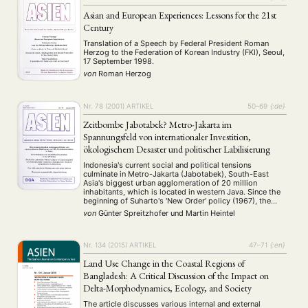
Asian and European Experiences: Lessons for the 21st
Century
Translation of a Speech by Federal President Roman
Herzog to the Federation of Korean Industry (FKI), Seoul,
17 September 1998.
von
Roman Herzog
Nr. 78 (2001)
ARTIKEL
50–69
{:de}
Zeitbombe Jabotabek? Metro-Jakarta im
Spannungsfeld von internationaler Investition,
ökologischem Desaster und politischer Labilisierung
Indonesia's current social and political tensions
culminate in Metro-Jakarta (Jabotabek), South-East
Asia's biggest urban agglomeration of 20 million
inhabitants, which is located in western Java. Since the
beginning of Suharto's 'New Order' policy (1967), the
capital has been pushed as a centre of international
von
Günter Spreitzhofer
und
Martin Heintel
(mainly East Asian) investment. A number of deregulation
programmes increased the …
Nr. 134 (2015)
ARTIKEL
47–71
{:en}
Land Use Change in the Coastal Regions of
Bangladesh: A Critical Discussion of the Impact on
Delta-Morphodynamics, Ecology, and Society
The article discusses various internal and external