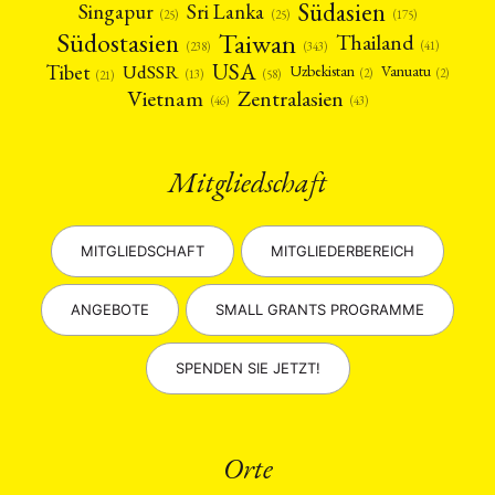
Südasien
Singapur
Sri Lanka
(25)
(25)
(175)
Taiwan
Südostasien
Thailand
(41)
(238)
(343)
USA
Tibet
UdSSR
Uzbekistan
Vanuatu
(2)
(2)
(58)
(13)
(21)
Vietnam
Zentralasien
(46)
(43)
Mitgliedschaft
MITGLIEDSCHAFT
MITGLIEDERBEREICH
ANGEBOTE
SMALL GRANTS PROGRAMME
SPENDEN SIE JETZT!
Orte