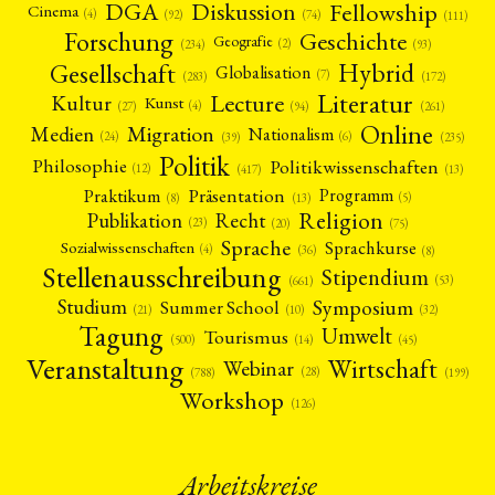
Fellowship
DGA
Diskussion
Cinema
(4)
(92)
(74)
(111)
Forschung
Geschichte
Geografie
(2)
(93)
(234)
Gesellschaft
Hybrid
Globalisation
(7)
(172)
(283)
Literatur
Lecture
Kultur
Kunst
(4)
(27)
(94)
(261)
Online
Migration
Medien
Nationalism
(6)
(24)
(39)
(235)
Politik
Philosophie
Politikwissenschaften
(12)
(13)
(417)
Präsentation
Praktikum
Programm
(5)
(8)
(13)
Religion
Publikation
Recht
(23)
(20)
(75)
Sprache
Sprachkurse
Sozialwissenschaften
(4)
(36)
(8)
Stellenausschreibung
Stipendium
(53)
(661)
Symposium
Studium
Summer School
(21)
(10)
(32)
Tagung
Umwelt
Tourismus
(45)
(14)
(500)
Veranstaltung
Wirtschaft
Webinar
(28)
(788)
(199)
Workshop
(126)
Arbeitskreise