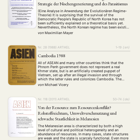
Summer School
Symposium
Tagung
Tourismus
(10)
(32)
(500)
(14)
Strategie der Nischengenerierung und des Parasitismus
Umwelt
Veranstaltung
Webinar
Wirtschaft
(45)
(788)
(28)
(199)
(Eine Analyse in Anwendung der Evolutionären Regime-
Workshop
(126)
Theorie) It is surprising that the survival of the
Democratic People's Republic of North Korea has not
been sufficiently explained on a theoretical basis yet.
Nevertheless, the North Korean regime has been existing
MITGLIEDSCHAFT
STUDIUM
DATENSCHUTZERKLÄRUNG
for more than fifty years and hence several premature
von
Maximilian Mayer
forecasts of its coming collapse have been …
MITGLIEDERBEREICH
KONTAKT
SPENDEN SIE JETZT!
Nr. 28 (1988)
ARTIKEL
1–19
{:en}
ENGLISH
Cambodia 1988
All of ASEAN and many other countries think that the
Phnom Penh government does not represent a real
Khmer state, but is an artificially created puppet of
Vietnam, set up after an illegal invasion and through
which the latter rules and colonizes Cambodia. The
article inquires how accurate this assessment is. State
von
Michael Vicery
structure, politics and …
Nr. 118 (2011)
ARTIKEL
50–74
{:de}
Von der Ressource zum Ressourcenkonflikt?
Rohstoffreichtum, Umweltverschmutzung und
schwache Staatlichkeit in Melanesien
The Melanesian area is characterized by both a high
level of cultural and political heterogeneity and an
abundance of resources. In many cases, state structures
are weak and the state is scarcely functional. Even more