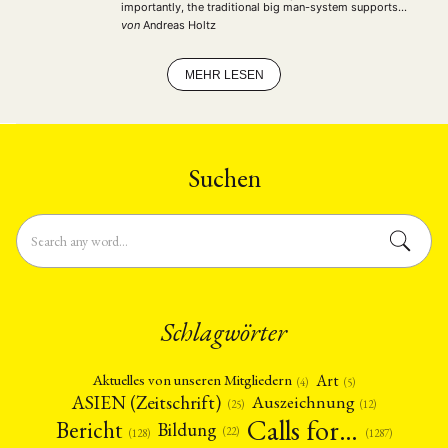
importantly, the traditional big man-system supports
corruption and prevents effective nation-building. With
von
Andreas Holtz
these facts in mind, this article overhauls the …
MEHR LESEN
Suchen
Schlagwörter
Art
Aktuelles von unseren Mitgliedern
(4)
(5)
ASIEN (Zeitschrift)
Auszeichnung
(12)
(25)
Calls for…
Bericht
Bildung
(22)
(128)
(1287)