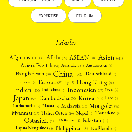
VERANSTALTUNGEN
ASIEN
ARTIKEL
EXPERTISE
STUDIUM
Länder
Asien
Afrika
ASEAN
Afghanistan
(22)
(30)
(48)
(611)
Asien-Pazifik
Australien
Austronesien
(4)
(3)
(63)
China
Bangladesch
Deutschland
(9)
(30)
(1521)
Hong Kong
Europa
Fiji
Eurasien
(3)
(2)
(37)
(96)
Indien
Indonesien
Indochina
Israel
(2)
(5)
(97)
(230)
Japan
Korea
Kambodscha
Laos
(5)
(30)
(523)
(215)
Mongolei
Malaysia
Macau
Lateinamerika
(4)
(2)
(30)
(58)
Myanmar
Nepal
Naher Osten
Neuseeland
(4)
(17)
(10)
(9)
Ostasien
Pakistan
Osttimor
(4)
(31)
(297)
Philippinen
Rußland
Papua-Neuguinea
(5)
(35)
(14)