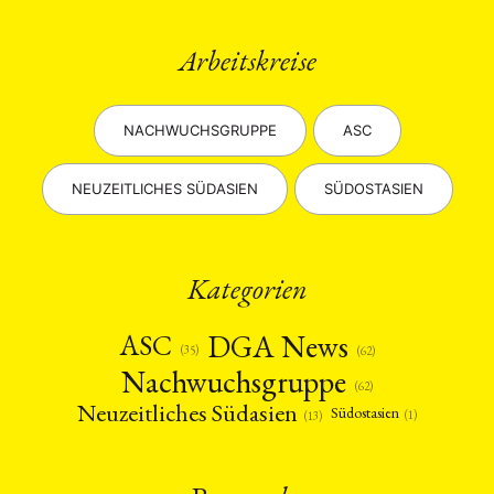
Arbeitskreise
NACHWUCHSGRUPPE
ASC
NEUZEITLICHES SÜDASIEN
SÜDOSTASIEN
Kategorien
DGA News
ASC
(35)
(62)
Nachwuchsgruppe
(62)
Neuzeitliches Südasien
Südostasien
(1)
(13)