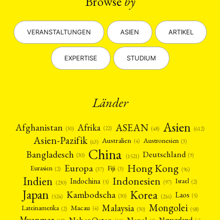
Browse
by
VERANSTALTUNGEN
ASIEN
ARTIKEL
EXPERTISE
STUDIUM
Länder
Asien
Afrika
ASEAN
Afghanistan
(22)
(30)
(48)
(612)
Asien-Pazifik
Australien
Austronesien
(4)
(3)
(63)
China
Bangladesch
Deutschland
(9)
(30)
(1521)
Hong Kong
Europa
Fiji
Eurasien
(3)
(2)
(37)
(96)
Indien
Indonesien
Indochina
Israel
(2)
(5)
(97)
(230)
Japan
Korea
Kambodscha
Laos
(5)
(30)
(524)
(216)
Mongolei
Malaysia
Macau
Lateinamerika
(4)
(2)
(30)
(58)
Myanmar
Nepal
Naher Osten
Neuseeland