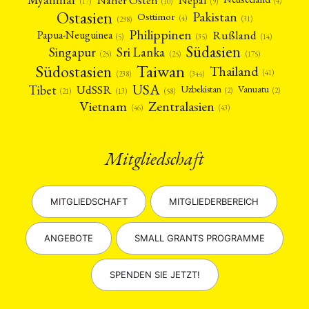
(4)
(17)
(10)
(9)
Ostasien
Pakistan
Osttimor
(4)
(31)
(298)
Philippinen
Rußland
Papua-Neuguinea
(5)
(35)
(14)
Südasien
Singapur
Sri Lanka
(25)
(25)
(175)
Taiwan
Südostasien
Thailand
(41)
(238)
(344)
USA
Tibet
UdSSR
Uzbekistan
Vanuatu
(2)
(2)
(58)
(13)
(21)
Vietnam
Zentralasien
(46)
(43)
Mitgliedschaft
MITGLIEDSCHAFT
MITGLIEDERBEREICH
ANGEBOTE
SMALL GRANTS PROGRAMME
SPENDEN SIE JETZT!