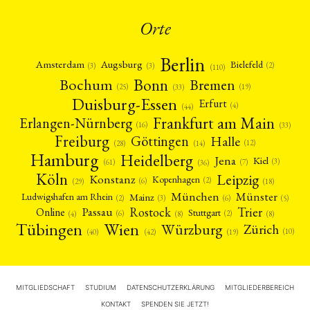
Orte
Berlin
Amsterdam
Augsburg
Bielefeld
(2)
(3)
(3)
(110)
Bonn
Bochum
Bremen
(25)
(19)
(33)
Duisburg-Essen
Erfurt
(4)
(44)
Frankfurt am Main
Erlangen-Nürnberg
(16)
(33)
Freiburg
Halle
Göttingen
(12)
(14)
(28)
Hamburg
Heidelberg
Jena
Kiel
(3)
(7)
(61)
(36)
Köln
Leipzig
Konstanz
Kopenhagen
(2)
(6)
(18)
(29)
München
Münster
Mainz
Ludwigshafen am Rhein
(2)
(6)
(3)
(5)
Rostock
Trier
Passau
Online
Stuttgart
(2)
(6)
(4)
(8)
(8)
Tübingen
Wien
Würzburg
Zürich
(10)
(42)
(40)
(19)
MITGLIEDSCHAFT
STUDIUM
DATENSCHUTZERKLÄRUNG
MITGLIEDERBEREICH
KONTAKT
SPENDEN SIE JETZT!