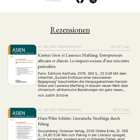
Rezensionen
Nr. 142 (2017)
REZENSIONEN
105–107
{:de}
Karsten Giese et Laurence Marfaing: Entrepreneurs
africains et chinois. Les impacts sociaux d’une rencontre
particulière
Paris: Éditions Karthala, 2016. 384 S., 25 EUR Mit dem
Untertitel „Soziale Einflüsse einer besonderen
Begegnung“ beschreiben die HerausgeberInnen Karsten
Giese und Laurence Marfaing in diesem neuen Werk über
chinesisch-afrikanische Beziehungen ein ganz neues
Level von individueller, sozialer und transnationaler
von
Judith Schöne
Interaktion, die bisher in der Literatur über China-Afrika
nicht vorzufinden war…
Nr. 145 (2017)
REZENSIONEN
119–21
{:de}
Hans-Wilm Schütte: Literarische Streifzüge durch
Peking
Gossenberg: Ostasien Verlag, 2016 (Gelbe Erde, 3). 269
S., 24,80 EUR Wie sich Peking in der Literatur spiegelt,
nicht nur heute, sondern auch zu früheren Zeiten, wird