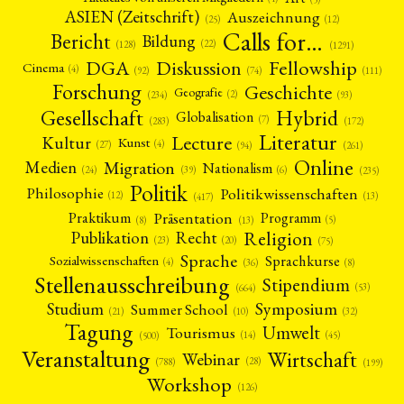
ASIEN (Zeitschrift)
Auszeichnung
(12)
(25)
Calls for…
Bericht
Bildung
(22)
(128)
(1291)
Fellowship
DGA
Diskussion
Cinema
(4)
(92)
(74)
(111)
Forschung
Geschichte
Geografie
(2)
(93)
(234)
Gesellschaft
Hybrid
Globalisation
(7)
(172)
(283)
Literatur
Lecture
Kultur
Kunst
(4)
(27)
(94)
(261)
Online
Migration
Medien
Nationalism
(6)
(24)
(39)
(235)
Politik
Philosophie
Politikwissenschaften
(12)
(13)
(417)
Präsentation
Praktikum
Programm
(5)
(8)
(13)
Religion
Publikation
Recht
(23)
(20)
(75)
Sprache
Sprachkurse
Sozialwissenschaften
(4)
(36)
(8)
Stellenausschreibung
Stipendium
(53)
(664)
Symposium
Studium
Summer School
(21)
(10)
(32)
Tagung
Umwelt
Tourismus
(45)
(14)
(500)
Veranstaltung
Wirtschaft
Webinar
(28)
(788)
(199)
Workshop
(126)