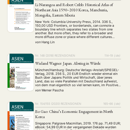
Li Narangoa and Robert Cribb: Historical Atlas of
Northeast Asia 1590–2010 Korea, Manchuria,
Mongolia, Eastern Siberia
New York: Columbia University Press, 2014. 336 S.,
150,00 USD Frontiers, or borderlands, can connote a
boundary line which separates two states from one
another. But more often, they refer to a broader and
more diffuse zone or place where different cultures
mingle and meet. This is particularly true when dealing
von
Hang Lin
with lands where national …
Nr. 148 (2018)
REZENSIONEN
114–19
{:de}
Wieland Wagner: Japan. Abstieg in Würde
München/Hamburg: Deutsche Verlags-Anstalt/SPIEGEL-
Verlag, 2018. 256 S., 20 EUR Endlich wieder einmal ein
Buch über Japans Politik und Wirtschaft, über jenes
Land, das so viele Parallelen mit Deutschland aufweist,
von dem man eigentlich so viel lernen kann, im Positiven
wie im Negativen. So ist es kaum verwunderlich, dass
von
Werner Pascha
Wieland Wagners Arbeit auf der Amazon-Verkaufsliste zur
Politik …
Nr. 154/155 (2020)
REZENSIONEN
165–66
{:de}
Bo Gao: China’s Economic Engagement in North
Korea
Singapore: Palgrave Macmillan, 2019. 176 pp. 71,49 EUR;
eBook: 54,99 EUR In der vergangenen Dekade wurden