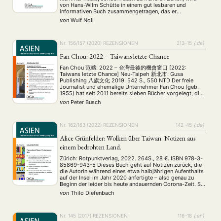
von Hans-Wilm Schütte in einem gut lesbaren und
informativen Buch zusammengetragen, das er
Literarische Streifzüge durch Peking nennt. Wir erfahren
von
Wulf Noll
etwas über Peking im Wandel der Zeiten, obwohl …
Nr. 156/157 (2020)
REZENSIONEN
213–15
{:de}
Fan Chou: 2022 – Taiwans letzte Chance
Fan Chou 范疇: 2022 – 台灣最後的機會窗口 [2022:
Taiwans letzte Chance] Neu-Taipeh 新北市: Gusa
Publishing 八旗文化 2019. 542 S., 550 NTD Der freie
Journalist und ehemalige Unternehmer Fan Chou (geb.
1955) hat seit 2011 bereits sieben Bücher vorgelegt, die
sich überwiegend mit der Zukunft Taiwans und dem
von
Peter Busch
Verhältnis der Insel zu China auseinandersetzen. In
seinem neuen, …
Nr. 162/163 (2022)
REZENSIONEN
142–45
{:de}
Alice Grünfelder: Wolken über Taiwan. Notizen aus
einem bedrohten Land.
Zürich: Rotpunktverlag, 2022. 264S., 28 €. ISBN 978-3-
85869-943-5 Dieses Buch geht auf Notizen zurück, die
die Autorin während eines etwa halbjährigen Aufenthalts
auf der Insel im Jahr 2020 anfertigte – also genau zu
Beginn der leider bis heute andauernden Corona-Zeit. Sie
besuchte dort einen Intensiv-Sprachkurs und übersetzte
von
Thilo Diefenbach
Gedichte von taiwanischen Lyrikerinnen. Wie sie im
Verlauf …
Nr. 145 (2017)
REZENSIONEN
116–18
{:en}