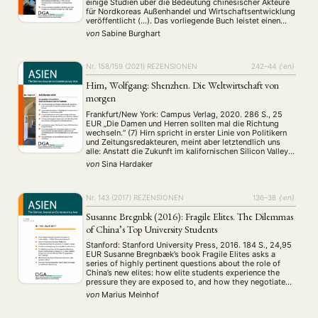
einige Studien über die Bedeutung chinesischer Akteure
für Nordkoreas Außenhandel und Wirtschaftsentwicklung
veröffentlicht (…). Das vorliegende Buch leistet einen
weiteren, kleinen Beitrag zur wissenschaftlichen
von
Sabine Burghart
Auseinandersetzung aus chinesischer Perspektive. Im
Mittelpunkt der Studie stehen wirtschaftliche Aktivitäten
unterschiedlicher chinesischer Akteure in …
Nr. 158/159 (2021)
REZENSIONEN
242–44
{:en}
Hirn, Wolfgang: Shenzhen. Die Weltwirtschaft von
morgen
Frankfurt/New York: Campus Verlag, 2020. 286 S., 25
EUR „Die Damen und Herren sollten mal die Richtung
wechseln.“ (7) Hirn spricht in erster Linie von Politikern
und Zeitungsredakteuren, meint aber letztendlich uns
alle: Anstatt die Zukunft im kalifornischen Silicon Valley
zu suchen, rät er unverblümt, solle man sich auf den Weg
von
Sina Hardaker
nach Shenzhen begeben. Denn, …
Nr. 143 (2017)
REZENSIONEN
136–38
{:en}
Susanne Bregnbӕk (2016): Fragile Elites. The Dilemmas
of China’s Top University Students
Stanford: Stanford University Press, 2016. 184 S., 24,95
EUR Susanne Bregnbӕk’s book Fragile Elites asks a
series of highly pertinent questions about the role of
China’s new elites: how elite students experience the
pressure they are exposed to, and how they negotiate
NEWS
ASIEN
ARBEITSKREISE
VERANSTALTUNGEN
EXPERTISE
the tensions between their biographical expectations,
von
Marius Meinhof
their parents and the government. It tries …
ANGEBOTE