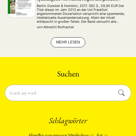
Kapital zu Beginn des 21. Jahrhunderts
Berlin: Duncker & Humblot, 2017. 362 S., 59,90 EUR Der
Titel dieser im Jahr 2013 an der Uni Frankfurt
angenommenen Dissertation verspricht eine spannende,
intellektuelle Auseinandersetzung. Allein der Inhalt
enttäuscht in großen Teilen. Der Band versucht alle
Facetten des zeitgenössischen Nationalismus in Japan
von
Albrecht Rothacher
„diskursanalytisch“ zu ergründen, ein ambitiöses
Unterfangen, das jedoch mit unzulänglichen Mitteln und
…
MEHR LESEN
Suchen
Schlagwörter
Art
Aktuelles von unseren Mitgliedern
(4)
(5)