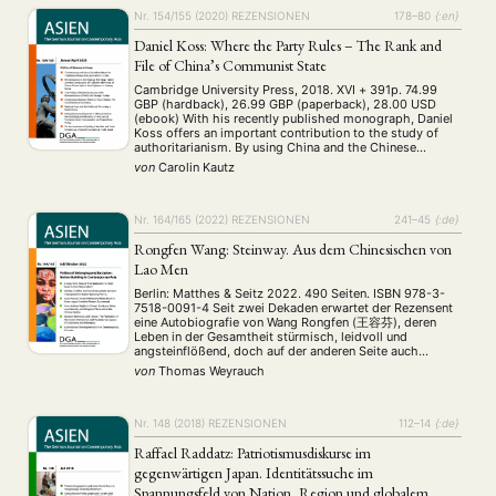
ANTRAG AUF EINEN SMALL GRANT DER DGA
MITGLIEDERBEREICH
DIE DGA
Nr. 154/155 (2020)
REZENSIONEN
178–80
{:en}
MITGLIEDSCHAFT
Daniel Koss: Where the Party Rules – The Rank and
File of China’s Communist State
Aktuelles von unseren Mitgliedern
Art
ASIEN (Zeitschrift)
(4)
(5)
(25)
Cambridge University Press, 2018. XVI + 391p. 74.99
Auszeichnung
Bericht
Bildung
Calls for…
GBP (hardback), 26.99 GBP (paperback), 28.00 USD
(12)
(128)
(22)
(1291)
(ebook) With his recently published monograph, Daniel
Cinema
DGA
Diskussion
Fellowship
Forschung
(4)
(92)
(74)
(111)
(234)
Koss offers an important contribution to the study of
Geografie
Geschichte
Gesellschaft
Globalisation
authoritarianism. By using China and the Chinese
(2)
(93)
(283)
(7)
Communist Party (CCP) as a case study, Koss analyses
Hybrid
Kultur
Kunst
Lecture
Literatur
von
Carolin Kautz
(172)
(27)
(4)
(94)
(261)
“the party’s role in the information architecture of …
Medien
Migration
Nationalism
Online
(24)
(39)
(6)
(235)
Philosophie
Politik
Politikwissenschaften
Praktikum
(12)
(417)
(13)
(8)
Nr. 164/165 (2022)
REZENSIONEN
241–45
{:de}
Präsentation
Programm
Publikation
Recht
(13)
(5)
(23)
(20)
Rongfen Wang: Steinway. Aus dem Chinesischen von
Religion
Sozialwissenschaften
Sprache
Sprachkurse
(75)
(4)
(36)
(8)
Lao Men
Stellenausschreibung
Stipendium
Studium
(664)
(53)
(21)
Summer School
Symposium
Tagung
Tourismus
Berlin: Matthes & Seitz 2022. 490 Seiten. ISBN 978-3-
(10)
(32)
(500)
(14)
7518-0091-4 Seit zwei Dekaden erwartet der Rezensent
Umwelt
Veranstaltung
Webinar
Wirtschaft
(45)
(788)
(28)
(199)
eine Autobiografie von Wang Rongfen (王容芬), deren
Workshop
(126)
Leben in der Gesamtheit stürmisch, leidvoll und
angsteinflößend, doch auf der anderen Seite auch
glücklich, friedlich – und vor allem lehrreich ist.
von
Thomas Weyrauch
MITGLIEDSCHAFT
STUDIUM
DATENSCHUTZERKLÄRUNG
MITGLIEDERBEREICH
KONTAKT
SPENDEN SIE JETZT!
Nr. 148 (2018)
REZENSIONEN
112–14
{:de}
Raffael Raddatz: Patriotismusdiskurse im
ENGLISH
gegenwärtigen Japan. Identitätssuche im
Spannungsfeld von Nation, Region und globalem