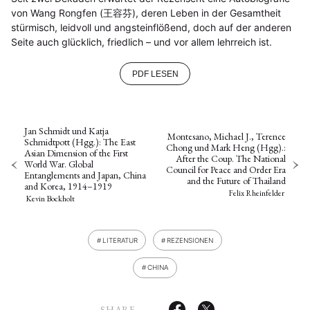
von Wang Rongfen (王容芬), deren Leben in der Gesamtheit
stürmisch, leidvoll und angsteinflößend, doch auf der anderen
Seite auch glücklich, friedlich – und vor allem lehrreich ist.
PDF LESEN
Jan Schmidt und Katja
Montesano, Michael J., Terence
Schmidtpott (Hgg.): The East
Chong und Mark Heng (Hgg).:
Asian Dimension of the First
After the Coup. The National
World War. Global
Council for Peace and Order Era
Entanglements and Japan, China
and the Future of Thailand
and Korea, 1914–1919
Felix Rheinfelder
Kevin Bockholt
LITERATUR
REZENSIONEN
CHINA
SHARE