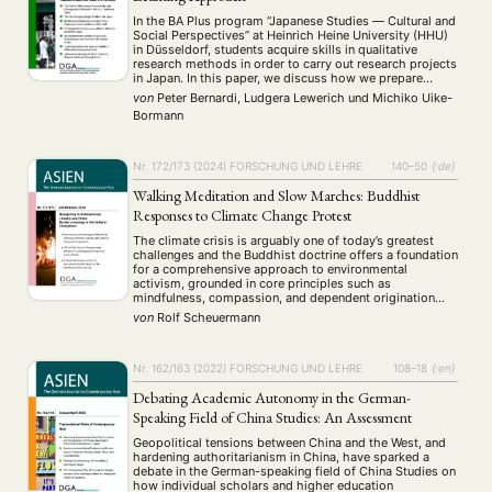
Summer School
Symposium
Tagung
Tourismus
(10)
(32)
(500)
(14)
In the BA Plus program “Japanese Studies — Cultural and
Social Perspectives” at Heinrich Heine University (HHU)
Umwelt
Veranstaltung
Webinar
Wirtschaft
(45)
(788)
(28)
(199)
in Düsseldorf, students acquire skills in qualitative
Workshop
(126)
research methods in order to carry out research projects
in Japan. In this paper, we discuss how we prepare
students for fieldwork in Japan and introduce our
von
Peter Bernardi, Ludgera Lewerich
und
Michiko Uike-
program’s approach to this …
MITGLIEDSCHAFT
STUDIUM
DATENSCHUTZERKLÄRUNG
Bormann
MITGLIEDERBEREICH
KONTAKT
SPENDEN SIE JETZT!
Nr. 172/173 (2024)
FORSCHUNG UND LEHRE
140–50
{:de}
ENGLISH
Walking Meditation and Slow Marches: Buddhist
Responses to Climate Change Protest
The climate crisis is arguably one of today’s greatest
challenges and the Buddhist doctrine offers a foundation
for a comprehensive approach to environmental
activism, grounded in core principles such as
mindfulness, compassion, and dependent origination
(pratītyasamutpāda). Consequently, many Buddhists
von
Rolf Scheuermann
have turned to environmental activism, trying to find
their own ways of expression. This study explores …
Nr. 162/163 (2022)
FORSCHUNG UND LEHRE
108–18
{:en}
Debating Academic Autonomy in the German-
Speaking Field of China Studies: An Assessment
Geopolitical tensions between China and the West, and
hardening authoritarianism in China, have sparked a
debate in the German-speaking field of China Studies on
how individual scholars and higher education