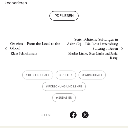
kooperieren.
PDF LESEN
Serie: Politische Stiftungen in
Ostasien – From the Local to the
Asien (2) – Die Rosa Luxemburg
Global
Stiftung in Asien
Klaus Schlichtmann
Marlies Linke, Peter Linke
und
Sonja
Blasig
GESELLSCHAFT
POLITIK
WIRTSCHAFT
FORSCHUNG UND LEHRE
SÜDASIEN
SHARE