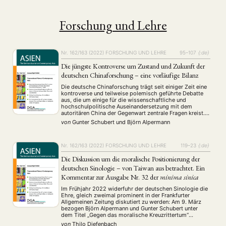
Forschung und Lehre
Nr. 162/163 (2022)
FORSCHUNG UND LEHRE
95–107
{:de}
Die jüngste Kontroverse um Zustand und Zukunft der
deutschen Chinaforschung – eine vorläufige Bilanz
Die deutsche Chinaforschung trägt seit einiger Zeit eine
kontroverse und teilweise polemisch geführte Debatte
aus, die um einige für die wissenschaftliche und
hochschulpolitische Auseinandersetzung mit dem
autoritären China der Gegenwart zentrale Fragen kreist.
Auch die Autoren dieses Beitrags haben sich daran
von
Gunter Schubert
und
Björn Alpermann
beteiligt (und tun dies weiter), u. a. mit einem in der FAZ
vom 9. …
Nr. 162/163 (2022)
FORSCHUNG UND LEHRE
119–23
{:de}
Die Diskussion um die moralische Positionierung der
deutschen Sinologie – von Taiwan aus betrachtet. Ein
Kommentar zur Ausgabe Nr. 32 der
minima sinica
Im Frühjahr 2022 widerfuhr der deutschen Sinologie die
Ehre, gleich zweimal prominent in der Frankfurter
Allgemeinen Zeitung diskutiert zu werden: Am 9. März
bezogen Björn Alpermann und Gunter Schubert unter
dem Titel „Gegen das moralische Kreuzrittertum“
Stellung, worauf Andreas Fulda u. a. am 16. März mit
von
Thilo Diefenbach