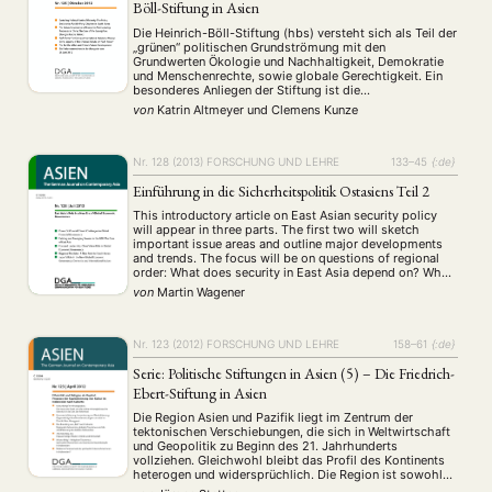
Böll-Stiftung in Asien
Die Heinrich-Böll-Stiftung (hbs) versteht sich als Teil der
„grünen“ politischen Grundströmung mit den
Grundwerten Ökologie und Nachhaltigkeit, Demokratie
und Menschenrechte, sowie globale Gerechtigkeit. Ein
besonderes Anliegen der Stiftung ist die
gesellschaftliche Emanzipation und die
von
Katrin Altmeyer
und
Clemens Kunze
Gleichberechtigung von Frauen und Männern. Neben der
politischen Bildungsarbeit in Deutschland arbeitet die
Stiftung in 30 Büros weltweit, um im Dialog …
Nr. 128 (2013)
FORSCHUNG UND LEHRE
133–45
{:de}
Einführung in die Sicherheitspolitik Ostasiens Teil 2
This introductory article on East Asian security policy
will appear in three parts. The first two will sketch
important issue areas and outline major developments
and trends. The focus will be on questions of regional
order: What does security in East Asia depend on? Who
creates it? Who threatens it? Part 1 discusses theoretical
von
Martin Wagener
approaches …
Nr. 123 (2012)
FORSCHUNG UND LEHRE
158–61
{:de}
Serie: Politische Stiftungen in Asien (5) – Die Friedrich-
Ebert-Stiftung in Asien
Die Region Asien und Pazifik liegt im Zentrum der
tektonischen Verschiebungen, die sich in Weltwirtschaft
und Geopolitik zu Beginn des 21. Jahrhunderts
vollziehen. Gleichwohl bleibt das Profil des Kontinents
heterogen und widersprüchlich. Die Region ist sowohl
durch größere Inseln wirtschaftlicher Dynamik und