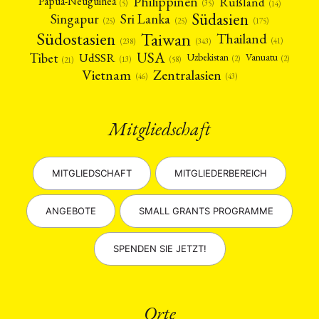
Philippinen
Rußland
Papua-Neuguinea
(5)
(35)
(14)
Südasien
Singapur
Sri Lanka
(25)
(25)
(175)
Taiwan
Südostasien
Thailand
(41)
(238)
(343)
USA
Tibet
UdSSR
Uzbekistan
Vanuatu
(2)
(2)
(58)
(13)
(21)
Vietnam
Zentralasien
(46)
(43)
Mitgliedschaft
MITGLIEDSCHAFT
MITGLIEDERBEREICH
ANGEBOTE
SMALL GRANTS PROGRAMME
SPENDEN SIE JETZT!
Orte