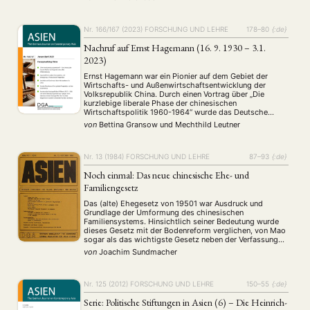
„Grenzenlos kompromissbereit?“ antwortete.1
Gegenstand der Auseinandersetzung war die Frage, …
Nr. 166/167 (2023)
FORSCHUNG UND LEHRE
178–80
{:de}
Nachruf auf Ernst Hagemann (16. 9. 1930 – 3.1.
2023)
Ernst Hagemann war ein Pionier auf dem Gebiet der
Wirtschafts- und Außenwirtschaftsentwicklung der
Volksrepublik China. Durch einen Vortrag über „Die
kurzlebige liberale Phase der chinesischen
Wirtschaftspolitik 1960-1964“ wurde das Deutsche
Institut für Wirtschaftsforschung (DIW) auf die
von
Bettina Gransow
und
Mechthild Leutner
ökonomische China-Expertise des Wirtschaftsingenieurs
Ernst Hagemann aufmerksam. Daraus sollte nicht nur ein
weiterer Vortrag am DIW folgen, sondern 30 …
Nr. 13 (1984)
FORSCHUNG UND LEHRE
87–93
{:de}
Noch einmal: Das neue chinesische Ehe- und
Familiengesetz
Das (alte) Ehegesetz von 19501 war Ausdruck und
Grundlage der Umformung des chinesischen
Familiensystems. Hinsichtlich seiner Bedeutung wurde
dieses Gesetz mit der Bodenreform verglichen, von Mao
sogar als das wichtigste Gesetz neben der Verfassung
bezeichnet. Die Verwirklichung des Gesetzes, dessen
von
Joachim Sundmacher
erklärtes Ziel die Aufhebung des feudalistischen
Familiensystems war (Art.l S.l alt), wird unterschiedlich
bewertet: Mit …
Nr. 125 (2012)
FORSCHUNG UND LEHRE
150–55
{:de}
Serie: Politische Stiftungen in Asien (6) – Die Heinrich-