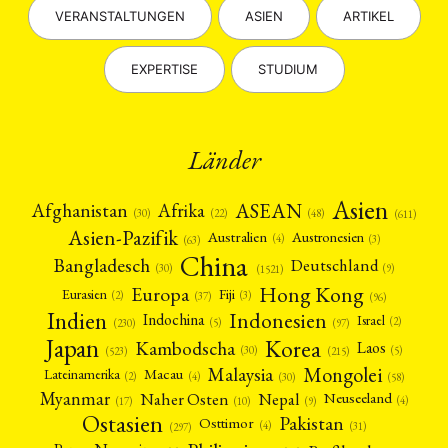
VERANSTALTUNGEN
ASIEN
ARTIKEL
EXPERTISE
STUDIUM
Länder
Asien
Afrika
ASEAN
Afghanistan
(22)
(30)
(48)
(611)
Asien-Pazifik
Australien
Austronesien
(4)
(3)
(63)
China
Bangladesch
Deutschland
(9)
(30)
(1521)
Hong Kong
Europa
Fiji
Eurasien
(3)
(2)
(37)
(96)
Indien
Indonesien
Indochina
Israel
(2)
(5)
(97)
(230)
Japan
Korea
Kambodscha
Laos
(5)
(30)
(523)
(215)
Mongolei
Malaysia
Macau
Lateinamerika
(4)
(2)
(30)
(58)
Myanmar
Nepal
Naher Osten
Neuseeland
(4)
(17)
(10)
(9)
Ostasien
Pakistan
Osttimor
(4)
(31)
(297)