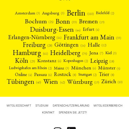
Berlin
Amsterdam
Augsburg
Bielefeld
(2)
(3)
(3)
(110)
Bonn
Bochum
Bremen
(25)
(19)
(33)
Duisburg-Essen
Erfurt
(4)
(44)
Frankfurt am Main
Erlangen-Nürnberg
(16)
(33)
Freiburg
Halle
Göttingen
(12)
(14)
(28)
Hamburg
Heidelberg
Jena
Kiel
(3)
(7)
(61)
(35)
Köln
Leipzig
Konstanz
Kopenhagen
(2)
(6)
(18)
(29)
München
Münster
Mainz
Ludwigshafen am Rhein
(2)
(6)
(3)
(5)
Rostock
Trier
Passau
Online
Stuttgart
(2)
(6)
(4)
(8)
(8)
Tübingen
Wien
Würzburg
Zürich
(10)
(42)
(40)
(19)
MITGLIEDSCHAFT
STUDIUM
DATENSCHUTZERKLÄRUNG
MITGLIEDERBEREICH
KONTAKT
SPENDEN SIE JETZT!