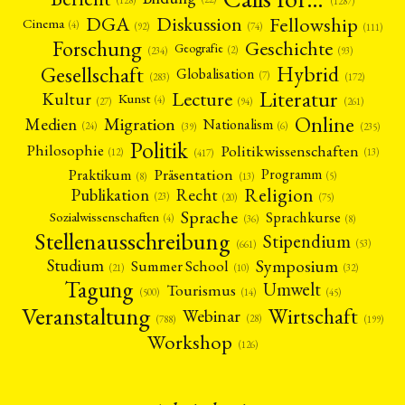
(128)
(1287)
Fellowship
DGA
Diskussion
Cinema
(4)
(92)
(74)
(111)
Forschung
Geschichte
Geografie
(2)
(93)
(234)
Gesellschaft
Hybrid
Globalisation
(7)
(172)
(283)
Literatur
Lecture
Kultur
Kunst
(4)
(27)
(94)
(261)
Online
Migration
Medien
Nationalism
(6)
(24)
(39)
(235)
Politik
Philosophie
Politikwissenschaften
(12)
(13)
(417)
Präsentation
Praktikum
Programm
(5)
(8)
(13)
Religion
Publikation
Recht
(23)
(20)
(75)
Sprache
Sprachkurse
Sozialwissenschaften
(4)
(36)
(8)
Stellenausschreibung
Stipendium
(53)
(661)
Symposium
Studium
Summer School
(21)
(10)
(32)
Tagung
Umwelt
Tourismus
(45)
(14)
(500)
Veranstaltung
Wirtschaft
Webinar
(28)
(788)
(199)
Workshop
(126)