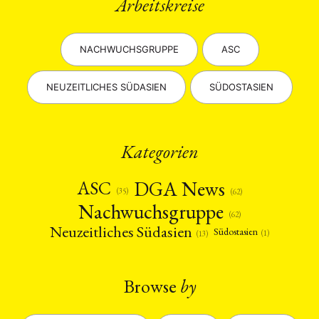
Arbeitskreise
NACHWUCHSGRUPPE
ASC
NEUZEITLICHES SÜDASIEN
SÜDOSTASIEN
Kategorien
DGA News
ASC
(35)
(62)
Nachwuchsgruppe
(62)
Neuzeitliches Südasien
Südostasien
(1)
(13)
Browse
by