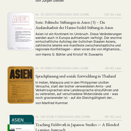
von
Jürgen Stetten
gesellschaftlichen Wohlstands als auch durch
zunehmende Einkommensdisparitäten, Länder und
Gebiete mit bitterer Armut …
Nr. 121 (2011)
FORSCHUNG UND LEHRE
130–34
{:de}
Serie: Politische Stiftungen in Asien (3) – Die
Auslandsarbeit der Hanns-Seidel-Stiftung in Asien
Asien ist ein Kontinent im Umbruch. Diese Veränderungen
werden auch in Europa aufmerksam verfolgt. Der enorme
wirtschaftliche Aufstieg der östlichen Staaten Asiens,
NEWS
ASIEN
ARBEITSKREISE
VERANSTALTUNGEN
EXPERTISE
zahlreiche latente wie manifeste zwischenstaatliche und
regionale Konfliktlagen – allen voran die von Afghanistan
ANGEBOTE
und mittlerweile zunehmend von Pakistan ausgehenden
von
Hanns G. Bühler
und
Kristof W. Duwaerts
Gefährdungen – die Integration unterschiedlichster
Bevölkerungsschichten in globalisierte Arbeitsabläufe
ANTRAG AUF EINEN SMALL GRANT DER DGA
MITGLIEDERBEREICH
DIE DGA
und die Anpassung an …
Nr. 16 (1985)
FORSCHUNG UND LEHRE
84–93
{:de}
MITGLIEDSCHAFT
Sprachplanung und soziale Entwicklung in Thailand
Aktuelles von unseren Mitgliedern
Art
ASIEN (Zeitschrift)
(4)
(5)
(25)
In Indien, Malaysia und in den Philippinen stoßen
Auszeichnung
Bericht
Bildung
Calls for…
Versuche, statt der bisher verwendeten Amts- und
(12)
(128)
(22)
(1287)
Verkehrssprachen eine Landessprache einzuführen und
Cinema
DGA
Diskussion
Fellowship
Forschung
(4)
(92)
(74)
(111)
(234)
zu verbreiten, auf verschiedene Widerstände und - was
Geografie
Geschichte
Gesellschaft
Globalisation
noch gravierender ist - auf die Gleichgültigkeit der
(2)
(93)
(283)
(7)
breiten Masse von Bevölkerungsschichten, die
Hybrid
Kultur
Kunst
Lecture
Literatur
von
Manfred Kummer
(172)
(27)
(4)
(94)
(261)
Sprachreformen tragen und realisieren müßten. In
Medien
Migration
Nationalism
Online
(24)
(39)
(6)
(235)
Ländern wie der VR China, Birma und Thailand …
Philosophie
Politik
Politikwissenschaften
Praktikum
(12)
(417)
(13)
(8)
Nr. 149 (2018)
FORSCHUNG UND LEHRE
99–110
{:en}
Präsentation
Programm
Publikation
Recht
(13)
(5)
(23)
(20)
Teaching Fieldwork in Japanese Studies — A Blended
Religion
Sozialwissenschaften
Sprache
Sprachkurse
(75)
(4)
(36)
(8)
Learning Approach
Stellenausschreibung
Stipendium
Studium
(661)
(53)
(21)