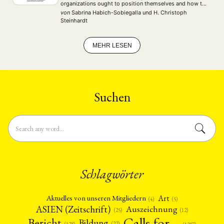
organizations ought to position themselves and how to
ensure academic autonomy. Most participants agree that
von
Sabrina Habich-Sobiegalla
und
H. Christoph
the Chinese government’s increasing domestic
Steinhardt
repression and growing inclination to …
MEHR LESEN
Suchen
Schlagwörter
Art
Aktuelles von unseren Mitgliedern
(4)
(5)
ASIEN (Zeitschrift)
Auszeichnung
(12)
(25)
Calls for…
Bericht
Bildung
(22)