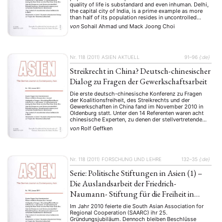
quality of life is substandard and even inhuman. Delhi,
the capital city of India, is a prime example as more
than half of its population resides in uncontrolled
settlements despite modest planning intervention
von
Sohail Ahmad
und
Mack Joong Choi
since the inception of its first …
Nr. 118 (2011)
ASIEN AKTUELL
91–96
{:de}
Streikrecht in China? Deutsch-chinesischer
Dialog zu Fragen der Gewerkschaftsarbeit
Die erste deutsch-chinesische Konferenz zu Fragen
der Koalitionsfreiheit, des Streikrechts und der
Gewerkschaften in China fand im November 2010 in
Oldenburg statt. Unter den 14 Referenten waren acht
chinesische Experten, zu denen der stellvertretende
Vorsitzende der chinesischen Staatsratskommission
von
Rolf Geffken
zur Ausarbei- tung eines neuen
Arbeitsvertragsgesetzes Prof. Chang Kai von der
Renmin Universität in Beijing sowie zwei …
Nr. 118 (2011)
FORSCHUNG UND LEHRE
132–35
{:de}
Serie: Politische Stiftungen in Asien (1) –
Die Auslandsarbeit der Friedrich-
Naumann- Stiftung für die Freiheit in
Südasien
Im Jahr 2010 feierte die South Asian Association for
Regional Cooperation (SAARC) ihr 25.
Gründungsjubiläum. Dennoch bleiben Beschlüsse