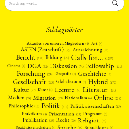
Schlagwörter
Art
Aktuelles von unseren Mitgliedern
(4)
(5)
ASIEN (Zeitschrift)
Auszeichnung
(12)
(25)
Calls for…
Bericht
Bildung
(22)
(128)
(1287)
Fellowship
DGA
Diskussion
Cinema
(4)
(92)
(74)
(111)
Forschung
Geschichte
Geografie
(2)
(93)
(234)
Gesellschaft
Hybrid
Globalisation
(7)
(172)
(283)
Literatur
Lecture
Kultur
Kunst
(4)
(27)
(94)
(261)
Online
Migration
Medien
Nationalism
(6)
(24)
(39)
(235)
Politik
Philosophie
Politikwissenschaften
(12)
(13)
(417)
Präsentation
Praktikum
Programm
(5)
(8)
(13)
Religion
Publikation
Recht
(23)
(20)
(75)
Sprache
Sprachkurse
Sozialwissenschaften
(4)
(36)
(8)