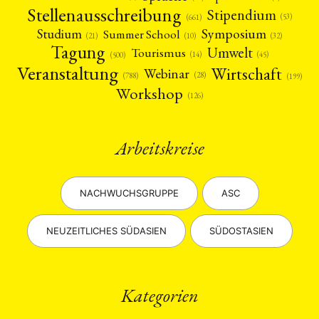
Stellenausschreibung
Stipendium
(53)
(661)
Symposium
Studium
Summer School
(21)
(10)
(32)
Tagung
Umwelt
Tourismus
(45)
(14)
(500)
Veranstaltung
Wirtschaft
Webinar
(28)
(788)
(199)
Workshop
(126)
Arbeitskreise
NACHWUCHSGRUPPE
ASC
NEUZEITLICHES SÜDASIEN
SÜDOSTASIEN
Kategorien