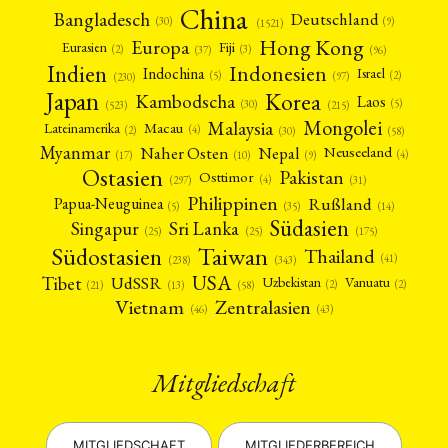
China
Bangladesch
Deutschland
(9)
(30)
(1521)
Hong Kong
Europa
Fiji
Eurasien
(3)
(2)
(37)
(96)
Indien
Indonesien
Indochina
Israel
(2)
(5)
(97)
(230)
Japan
Korea
Kambodscha
Laos
(5)
(30)
(523)
(215)
Mongolei
Malaysia
Macau
Lateinamerika
(4)
(2)
(30)
(58)
Myanmar
Nepal
Naher Osten
Neuseeland
(4)
(17)
(10)
(9)
Ostasien
Pakistan
Osttimor
(4)
(31)
(297)
Philippinen
Rußland
Papua-Neuguinea
(5)
(35)
(14)
Südasien
Singapur
Sri Lanka
(25)
(25)
(175)
Taiwan
Südostasien
Thailand
(41)
(238)
(343)
USA
Tibet
UdSSR
Uzbekistan
Vanuatu
(2)
(2)
(58)
(13)
(21)
Vietnam
Zentralasien
(46)
(43)
Mitgliedschaft
MITGLIEDSCHAFT
MITGLIEDERBEREICH