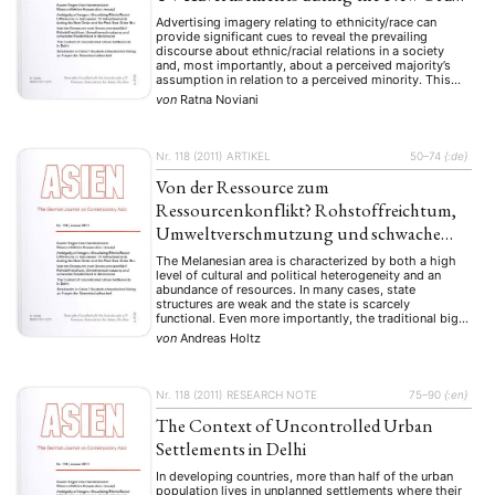
and the Post-New Order Era
Advertising imagery relating to ethnicity/race can
provide significant cues to reveal the prevailing
discourse about ethnic/racial relations in a society
and, most importantly, about a perceived majority’s
assumption in relation to a perceived minority. This
study is concerned with the ways in which TV
von
Ratna Noviani
advertisements construct discursive strategies to
define and represent ethnic/racial differences in …
Nr. 118 (2011)
ARTIKEL
50–74
{:de}
Von der Ressource zum
Ressourcenkonflikt? Rohstoffreichtum,
Umweltverschmutzung und schwache
Staatlichkeit in Melanesien
The Melanesian area is characterized by both a high
level of cultural and political heterogeneity and an
abundance of resources. In many cases, state
structures are weak and the state is scarcely
functional. Even more importantly, the traditional big
man-system supports corruption and prevents
von
Andreas Holtz
effective nation-building. With these facts in mind, this
article overhauls the …
Nr. 118 (2011)
RESEARCH NOTE
75–90
{:en}
The Context of Uncontrolled Urban
Settlements in Delhi
In developing countries, more than half of the urban
population lives in unplanned settlements where their