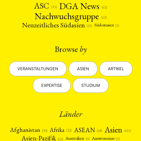
DGA News
ASC
(35)
(62)
Nachwuchsgruppe
(62)
Neuzeitliches Südasien
Südostasien
(1)
(13)
Browse
by
VERANSTALTUNGEN
ASIEN
ARTIKEL
EXPERTISE
STUDIUM
Länder
Asien
Afrika
ASEAN
Afghanistan
(22)
(30)
(48)
(611)
Asien-Pazifik
Australien
Austronesien
(4)
(3)
(63)