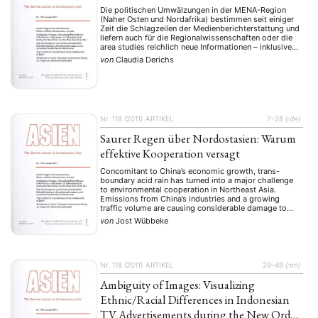
Die politischen Umwälzungen in der MENA-Region
(Naher Osten und Nordafrika) bestimmen seit einiger
Zeit die Schlagzeilen der Medienberichterstattung und
liefern auch für die Regionalwissenschaften oder die
area studies reichlich neue Informationen – inklusive
neuer Fragen. Niemand hatte die Wucht der in Tunesien
von
Claudia Derichs
ausgelösten Welle vorhergesagt, niemand hat
vermutet, dass Präsident Mubarak nach nur mehr 18 …
Nr. 118 (2011)
ARTIKEL
7–28
{:de}
Saurer Regen über Nordostasien: Warum
effektive Kooperation versagt
Concomitant to China’s economic growth, trans-
boundary acid rain has turned into a major challenge
to environmental cooperation in Northeast Asia.
Emissions from China’s industries and a growing
traffic volume are causing considerable damage to
Japan and South Korea, much to the dissatisfaction of
von
Jost Wübbeke
the eastern neighbors. Initiated by Japan and South
Korea, a host of …
Nr. 118 (2011)
ARTIKEL
29–49
{:en}
Ambiguity of Images: Visualizing
Ethnic/Racial Differences in Indonesian
TV Advertisements during the New Order