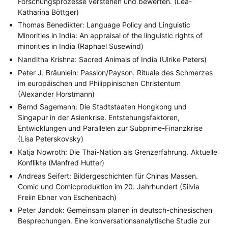
Forschungsprozesse verstehen und bewerten. (Lea-
Katharina Böttger)
Thomas Benedikter: Language Policy and Linguistic
Minorities in India: An appraisal of the linguistic rights of
minorities in India (Raphael Susewind)
Nanditha Krishna: Sacred Animals of India (Ulrike Peters)
Peter J. Bräunlein: Passion/Payson. Rituale des Schmerzes
im europäischen und Philippinischen Christentum
(Alexander Horstmann)
Bernd Sagemann: Die Stadtstaaten Hongkong und
Singapur in der Asienkrise. Entstehungsfaktoren,
Entwicklungen und Parallelen zur Subprime-Finanzkrise
NEWS
ASIEN
ARBEITSKREISE
VERANSTALTUNGEN
EXPERTISE
(Lisa Peterskovsky)
ANGEBOTE
Katja Nowroth: Die Thai-Nation als Grenzerfahrung. Aktuelle
ANTRAG AUF EINEN SMALL GRANT DER DGA
MITGLIEDERBEREICH
DIE DGA
Konflikte (Manfred Hutter)
MITGLIEDSCHAFT
Andreas Seifert: Bildergeschichten für Chinas Massen.
Comic und Comicproduktion im 20. Jahrhundert (Silvia
Aktuelles von unseren Mitgliedern
Art
ASIEN (Zeitschrift)
(4)
(5)
(25)
Freiin Ebner von Eschenbach)
Auszeichnung
Bericht
Bildung
Calls for…
(12)
(128)
(22)
(1287)
Peter Jandok: Gemeinsam planen in deutsch-chinesischen
Cinema
DGA
Diskussion
Fellowship
Forschung
(4)
(92)
(74)
(111)
(234)
Geografie
Geschichte
Gesellschaft
Globalisation
Besprechungen. Eine konversationsanalytische Studie zur
(2)
(93)
(283)
(7)