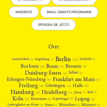
ANGEBOTE
SMALL GRANTS PROGRAMME
SPENDEN SIE JETZT!
Orte
Berlin
Amsterdam
Augsburg
Bielefeld
(2)
(3)
(3)
(110)
Bonn
Bochum
Bremen
(25)
(19)
(33)
Duisburg-Essen
Erfurt
(4)
(44)
Frankfurt am Main
Erlangen-Nürnberg
(16)
(33)
Freiburg
Halle
Göttingen
(12)
(14)
(28)
Hamburg
Heidelberg
Jena
Kiel
(3)
(7)
(61)
(35)
Köln
Leipzig
Konstanz
Kopenhagen
(2)
(6)
(18)
(29)
München
Münster
Mainz
Ludwigshafen am Rhein
(2)
(6)
(3)
(5)