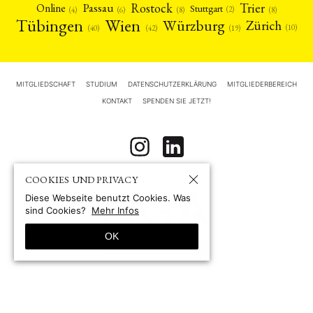
Rostock
Trier
Passau
Online
Stuttgart
(2)
(6)
(4)
(8)
(8)
Tübingen
Wien
Würzburg
Zürich
(10)
(42)
(40)
(19)
MITGLIEDSCHAFT
STUDIUM
DATENSCHUTZERKLÄRUNG
MITGLIEDERBEREICH
KONTAKT
SPENDEN SIE JETZT!
COOKIES UND PRIVACY
Diese Webseite benutzt Cookies. Was
sind Cookies?
Mehr Infos
OK
© 1967-2026 by
Deutsche Gesellschaft für Asienforschung e.V. (DGA)
Site by pii