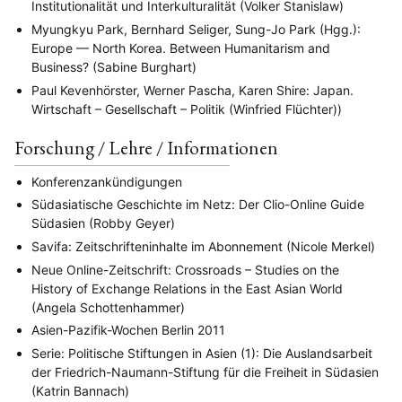
Hybrid
Kultur
Kunst
Lecture
Literatur
Institutionalität und Interkulturalität (Volker Stanislaw)
(172)
(27)
(4)
(94)
(261)
Medien
Migration
Nationalism
Online
(24)
(39)
(6)
(235)
Myungkyu Park, Bernhard Seliger, Sung-Jo Park (Hgg.):
Philosophie
Politik
Politikwissenschaften
Praktikum
(12)
(417)
(13)
(8)
Europe — North Korea. Between Humanitarism and
Präsentation
Programm
Publikation
Recht
(13)
(5)
(23)
(20)
Business? (Sabine Burghart)
Religion
Sozialwissenschaften
Sprache
Sprachkurse
(75)
(4)
(36)
(8)
Stellenausschreibung
Stipendium
Studium
Paul Kevenhörster, Werner Pascha, Karen Shire: Japan.
(661)
(53)
(21)
Summer School
Symposium
Tagung
Tourismus
(10)
(32)
(500)
(14)
Wirtschaft – Gesellschaft – Politik (Winfried Flüchter))
Umwelt
Veranstaltung
Webinar
Wirtschaft
(45)
(788)
(28)
(199)
Workshop
(126)
Forschung / Lehre / Informationen
MITGLIEDSCHAFT
STUDIUM
DATENSCHUTZERKLÄRUNG
Konferenzankündigungen
MITGLIEDERBEREICH
KONTAKT
SPENDEN SIE JETZT!
Südasiatische Geschichte im Netz: Der Clio-Online Guide
Südasien (Robby Geyer)
ENGLISH
Savifa: Zeitschrifteninhalte im Abonnement (Nicole Merkel)
Neue Online-Zeitschrift: Crossroads – Studies on the
History of Exchange Relations in the East Asian World
(Angela Schottenhammer)
Asien-Pazifik-Wochen Berlin 2011
Serie: Politische Stiftungen in Asien (1): Die Auslandsarbeit
der Friedrich-Naumann-Stiftung für die Freiheit in Südasien
(Katrin Bannach)