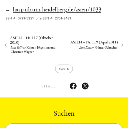
→
hasp.ub.uni-heidelberg.de/asien/1033
ISSN →
0721-5231
／ eISSN →
2701-8431
ASIEN – Nr. 117 (Oktober
ASIEN – Nr. 119 (April 2011)
2010)
Issue Editor
Günter Schucher
Issue Editor
Kirsten Jörgensen
und
Christian Wagner
ASIEN
SHARE
Suchen