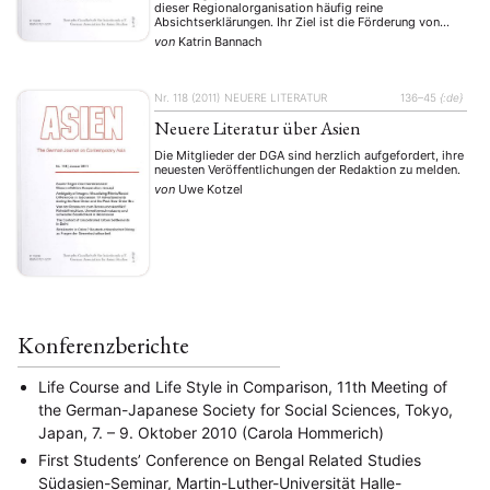
dieser Regionalorganisation häufig reine
Absichtserklärungen. Ihr Ziel ist die Förderung von
Austauschbeziehungen zwischen den Staaten und
von
Katrin Bannach
Gesellschaften Südasiens, die allerdings – ob
wirtschaftlicher, politischer oder gesellschaftlicher Art
– noch sehr schwach ausgeprägt sind. Es werden
noch immer …
Nr. 118 (2011)
NEUERE LITERATUR
136–45
{:de}
Neuere Literatur über Asien
Die Mitglieder der DGA sind herzlich aufgefordert, ihre
neuesten Veröffentlichungen der Redaktion zu melden.
von
Uwe Kotzel
Konferenzberichte
Life Course and Life Style in Comparison, 11th Meeting of
the German-Japanese Society for Social Sciences, Tokyo,
Japan, 7. – 9. Oktober 2010 (Carola Hommerich)
First Students’ Conference on Bengal Related Studies
Südasien-Seminar, Martin-Luther-Universität Halle-