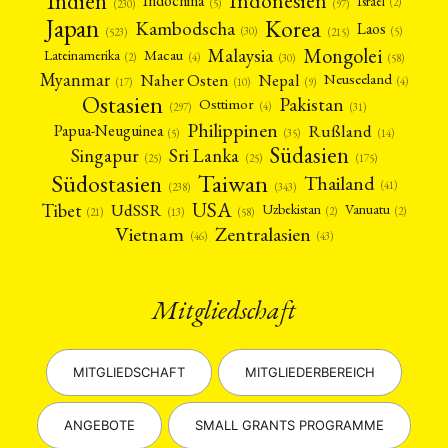
Indien
Indonesien
Indochina
Israel
(2)
(5)
(97)
(230)
Japan
Korea
Kambodscha
Laos
(5)
(30)
(523)
(215)
Mongolei
Malaysia
Macau
Lateinamerika
(4)
(2)
(30)
(58)
Myanmar
Nepal
Naher Osten
Neuseeland
(4)
(17)
(10)
(9)
Ostasien
Pakistan
Osttimor
(4)
(31)
(297)
Philippinen
Rußland
Papua-Neuguinea
(5)
(35)
(14)
Südasien
Singapur
Sri Lanka
(25)
(25)
(175)
Taiwan
Südostasien
Thailand
(41)
(238)
(343)
USA
Tibet
UdSSR
Uzbekistan
Vanuatu
(2)
(2)
(58)
(13)
(21)
Vietnam
Zentralasien
(46)
(43)
Mitgliedschaft
MITGLIEDSCHAFT
MITGLIEDERBEREICH
ANGEBOTE
SMALL GRANTS PROGRAMME