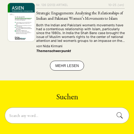
ENGLISH
Nr. 126 (2013)
ARTIKEL
10–25
{:en}
Strategic Engagements: Analyzing the Relationships of
Indian and Pakistani Women’s Movements to Islam
Both the Indian and Pakistani women’s movements have
had a contentious relationship with Islam, particularly
since the 1980s. In India the Shah Bano case brought the
issue of Muslim women’s rights to the center of national
attention and led women’s groups to an impasse on the
question of their own representation. Since this time,
von
Nida Kirmani
several …
Themenschwerpunkt
MEHR LESEN
Suchen