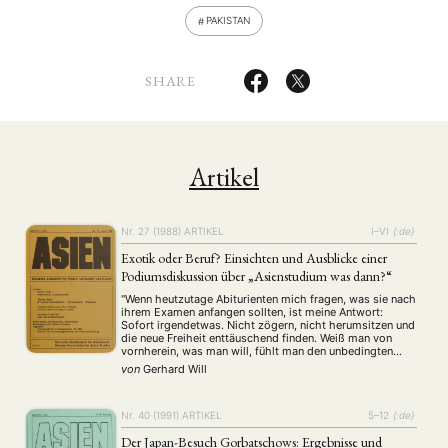
PAKISTAN
SHARE
Artikel
Nr. 27 (1988)
ARTIKEL
I–VI
{:de}
Exotik oder Beruf? Einsichten und Ausblicke einer
Podiumsdiskussion über „Asienstudium was dann?“
"Wenn heutzutage Abiturienten mich fragen, was sie nach
ihrem Examen anfangen sollten, ist meine Antwort:
Sofort irgendetwas. Nicht zögern, nicht herumsitzen und
die neue Freiheit enttäuschend finden. Weiß man von
vornherein, was man will, fühlt man den unbedingten
Drang nach einem bestimmten Wissen und der ihm
von
Gerhard Will
folgenden Praxis, desto besser, wer ihn besitzt und sich
…
Nr. 40 (1991)
ARTIKEL
5–12
{:de}
Der Japan-Besuch Gorbatschows: Ergebnisse und