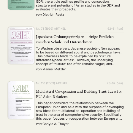
GDR, the article outlines profile and conception,
structure and potential of Asian studies in the GDR and
ANGEBOTE
evaluates their prospects.
ANTRAG AUF EINEN SMALL GRANT DER DGA
MITGLIEDERBEREICH
DIE DGA
von
Dietrich Reetz
MITGLIEDSCHAFT
Nr. 71 (1999)
ARTIKEL
62–81
{:de}
Aktuelles von unseren Mitgliedern
Art
ASIEN (Zeitschrift)
(4)
(5)
(25)
Japanische Ordnungsprinzipien – einige Parallelen
Auszeichnung
Bericht
Bildung
Calls for…
(12)
(128)
(22)
(1287)
zwischen Schule und Unternehmen
Cinema
DGA
Diskussion
Fellowship
Forschung
(4)
(92)
(74)
(111)
(234)
To Western observers, Japanese society often appears
Geografie
Geschichte
Gesellschaft
Globalisation
(2)
(93)
(283)
(7)
to be based on different social and psychological laws.
This otherness tends to be explained by "cultural
Hybrid
Kultur
Kunst
Lecture
Literatur
(172)
(27)
(4)
(94)
(261)
differences/peculiarities". However, the underlying
Medien
Migration
Nationalism
Online
(24)
(39)
(6)
(235)
concept of "culture" too often remains vague, and
Philosophie
Politik
Politikwissenschaften
Praktikum
statements are overly generalized. From a sociological
(12)
(417)
(13)
(8)
von
Manuel Metzler
point of view, a direct transfer of supposed cultural
Präsentation
Programm
Publikation
Recht
(13)
(5)
(23)
(20)
patterns to individual …
Religion
Sozialwissenschaften
Sprache
Sprachkurse
(75)
(4)
(36)
(8)
Nr. 110 (2009)
ARTIKEL
73–97
{:en}
Stellenausschreibung
Stipendium
Studium
(661)
(53)
(21)
Summer School
Symposium
Tagung
Tourismus
Multilateral Co-operation and Building Trust: Ideas for
(10)
(32)
(500)
(14)
Umwelt
Veranstaltung
Webinar
Wirtschaft
EU-Asian Relations
(45)
(788)
(28)
(199)
Workshop
(126)
This paper considers the relationship between the
European Union and Asia with the purpose of developing
new ideas for multilateral co-operation and building of
trust in the area of comprehensive security. Specifically,
MITGLIEDSCHAFT
STUDIUM
DATENSCHUTZERKLÄRUNG
this paper focuses on cooperation between Europe and
Asia in three multilateral institutions: Association of
MITGLIEDERBEREICH
KONTAKT
SPENDEN SIE JETZT!
von
Carlyle A. Thayer
South East Asian Nations (ASEAN), ASEAN Regional
Forum …