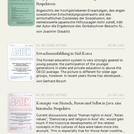
Perspektiven
Angesichts der hochgetriebenen Erwartungen, des engen
sowjetischen Entscheidungsspielraums und des
wirtschaftlichen Zustandes der Sowjetunion, der
nennenswerte japanische Hilfszusagen nicht zuließ, hält
der Autor die Ergebnisse des Gorbatschow-Besuchs für
realistisch. Er interpretiert sie vor dem Hintergrund der
von
Joachim Glaubitz
Vereinbarungen in den 50er Jahren und mit Blick auf die
zukünftige Entwicklung der Beziehungen. Behandelt
werden die Aspekte Grenzprobleme …
Nr. 98 (2006)
ARTIKEL
45–65
{:de}
Erwachsenenbildung in Süd-Korea
The Korean education system is very strongly geared to
young people: the participation of the younger
generations in state and private education is above the
OECD average. The picture is different for older age
groups, however. In recent years Korea has developed
important elements of a system of lifelong learning like
von
Gerhard Bosch
the extension of the …
Nr. 82 (2002)
ARTIKEL
22–34
{:de}
Konzepte von Mensch, Person und Selbst in Java: eine
historische Perspektive
Current discussions about "Human rights in Asia", "Asian
values", "Democracy and religion in Asia" etc. would gain
much if the historical developments of the related
concepts in the cultures of Asia were taken more into
account. This is especially true for those Asian countries