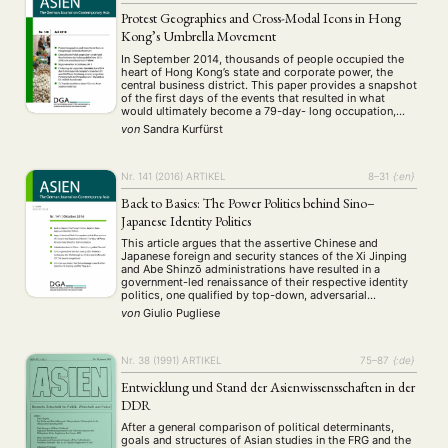
Protest Geographies and Cross-Modal Icons in Hong
Kong’s Umbrella Movement
In September 2014, thousands of people occupied the
heart of Hong Kong’s state and corporate power, the
central business district. This paper provides a snapshot
of the first days of the events that resulted in what
would ultimately become a 79-day- long occupation,
which eventually came to be known as the “Umbrella
von
Sandra Kurfürst
Movement.” The paper …
Nr. 141 (2016)
ARTIKEL
8–31
{:en}
Back to Basics: The Power Politics behind Sino–
Japanese Identity Politics
This article argues that the assertive Chinese and
Japanese foreign and security stances of the Xi Jinping
and Abe Shinzō administrations have resulted in a
government-led renaissance of their respective identity
politics, one qualified by top-down, adversarial
nationalism. Aided by the nation-state’s communication
von
Giulio Pugliese
firepower, the two governments have instrumentally
insisted upon antagonistic discourses — with …
Nr. 38 (1991)
ARTIKEL
75–87
{:de}
Entwicklung und Stand der Asienwissensschaften in der
DDR
After a general comparison of political determinants,
goals and structures of Asian studies in the FRG and the
NEWS
ASIEN
ARBEITSKREISE
VERANSTALTUNGEN
EXPERTISE