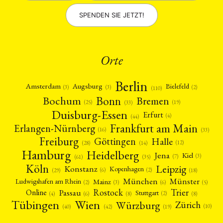
SPENDEN SIE JETZT!
Orte
Berlin
Amsterdam
Augsburg
Bielefeld
(2)
(3)
(3)
(110)
Bonn
Bochum
Bremen
(25)
(19)
(33)
Duisburg-Essen
Erfurt
(4)
(44)
Frankfurt am Main
Erlangen-Nürnberg
(16)
(33)
Freiburg
Halle
Göttingen
(12)
(14)
(28)
Hamburg
Heidelberg
Jena
Kiel
(3)
(7)
(61)
(35)
Köln
Leipzig
Konstanz
Kopenhagen
(2)
(6)
(18)
(29)
München
Münster
Mainz
Ludwigshafen am Rhein
(2)
(6)
(3)
(5)
Rostock
Trier
Passau
Online
Stuttgart
(2)
(6)
(4)
(8)
(8)
Tübingen
Wien
Würzburg
Zürich
(10)
(42)
(40)
(19)