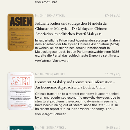
where constant cultural change does not allow to depart
von
Arndt Graf
from a …
Nr. 34 (1990)
ARTIKEL
37–54
{:de}
Politische Kultur und strategisches Handeln der
Chinesen in Malaysia – Die Malaysian Chinese
Association im politischen Prozeß Malaysias
Innerparteiliche Krisen und Auseinandersetzungen haben
dem Ansehen der Malaysian Chinese Association (MCA)
in weiten Teilen der chinesischen Gemeinschaft in
Malaysia geschadet. In den Parlamentswahlen von 1986
erzielte die Partei das schlechteste Ergebnis seit ihrer
Gründung. Der Beitrag untersucht die MCA im politischen
von
Werner Vennewald
Prozeß Malaysias, ihre informellen Informations- und
Entscheidungsstrukturen, strategische Gruppen in der
MCA, Krisen …
Nr. 84 (2002)
ARTIKEL
77–79
{:en}
Comment: Stability and Commercial Information –
An Economic Approach and a Look at China
China's transition to a market economy is accompanied
by an unprecedented economic growth. However, due to
structural problems the economic dynamism seems to
have been running out of steam since the late 1990s. In
its recent report "China in the World Economy. The
Domestic Policy Challenges", the OECD attributes the
von
Margot Schüller
structural problems to a lack …
Nr. 148 (2018)
ARTIKEL
5–25
{:en}