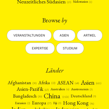
Neuzeitliches Südasien
Südostasien
(1)
(13)
Browse
by
VERANSTALTUNGEN
ASIEN
ARTIKEL
EXPERTISE
STUDIUM
Länder
Asien
Afrika
ASEAN
Afghanistan
(22)
(30)
(48)
(611)
Asien-Pazifik
Australien
Austronesien
(4)
(3)
(63)
China
Bangladesch
Deutschland
(9)
(30)
(1521)
Hong Kong
Europa
Fiji
Eurasien
(3)
(2)
(37)
(96)