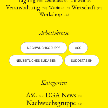
Tagung
Umwelt
Tourismus
(45)
(14)
(500)
Veranstaltung
Wirtschaft
Webinar
(28)
(788)
(199)
Workshop
(126)
Arbeitskreise
NACHWUCHSGRUPPE
ASC
NEUZEITLICHES SÜDASIEN
SÜDOSTASIEN
Kategorien
DGA News
ASC
(35)
(62)
Nachwuchsgruppe
(62)