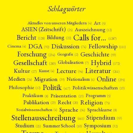
Schlagwörter
Art
Aktuelles von unseren Mitgliedern
(4)
(5)
ASIEN (Zeitschrift)
Auszeichnung
(12)
(25)
Calls for…
Bericht
Bildung
(22)
(128)
(1287)
Fellowship
DGA
Diskussion
Cinema
(4)
(92)
(74)
(111)
Forschung
Geschichte
Geografie
(2)
(93)
(234)
Gesellschaft
Hybrid
Globalisation
(7)
(172)
(283)
Literatur
Lecture
Kultur
Kunst
(4)
(27)
(94)
(261)
Online
Migration
Medien
Nationalism
(6)
(24)
(39)
(235)
Politik
Philosophie
Politikwissenschaften
(12)
(13)
(417)
Präsentation
Praktikum
Programm
(5)
(8)
(13)
Religion
Publikation
Recht
(23)
(20)
(75)
Sprache
Sprachkurse
Sozialwissenschaften
(4)
(36)
(8)
Stellenausschreibung
Stipendium
(53)
(661)
Symposium
Studium
Summer School
(21)
(10)
(32)