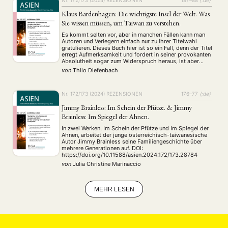
MITGLIEDSCHAFT
STUDIUM
DATENSCHUTZERKLÄRUNG
Klaus Bardenhagen: Die wichtigste Insel der Welt. Was
MITGLIEDERBEREICH
KONTAKT
SPENDEN SIE JETZT!
Sie wissen müssen, um Taiwan zu verstehen.
Es kommt selten vor, aber in manchen Fällen kann man
Autoren und Verlegern einfach nur zu ihrer Titelwahl
ENGLISH
gratulieren. Dieses Buch hier ist so ein Fall, denn der Titel
erregt Aufmerksamkeit und fordert in seiner provokanten
Absolutheit sogar zum Widerspruch heraus, ist aber
gleichzeitig wohlbegründet, schließlich könnte Taiwan
von
Thilo Diefenbach
der Anlass zu einem Konflikt zwischen zwei …
Nr. 172/173 (2024)
REZENSIONEN
176–77
{:de}
Jimmy Brainless: Im Schein der Pfütze. & Jimmy
Brainless: Im Spiegel der Ahnen.
In zwei Werken, Im Schein der Pfütze und Im Spiegel der
Ahnen, arbeitet der junge österreichisch-taiwanesische
Autor Jimmy Brainless seine Familiengeschichte über
mehrere Generationen auf. DOI:
https://doi.org/10.11588/asien.2024.172/173.28784
von
Julia Christine Marinaccio
MEHR LESEN