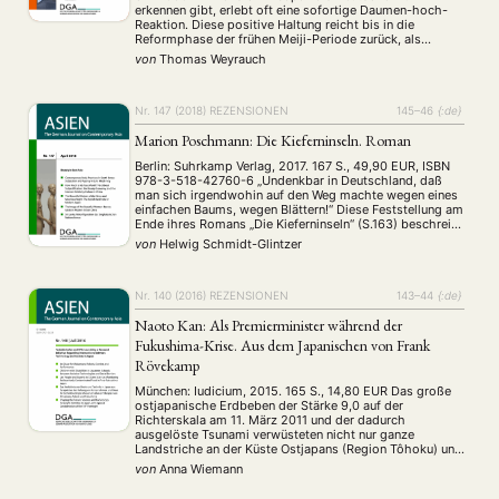
erkennen gibt, erlebt oft eine sofortige Daumen-hoch-
Reaktion. Diese positive Haltung reicht bis in die
Reformphase der frühen Meiji-Periode zurück, als
Japans Modernisierung das Vorbild Deutschland
von
Thomas Weyrauch
entdeckt hatte, und erlebte in der Phase des Anti-
Komintern-Pakts bzw. des Dreimächtepakts ihren
Höhepunkt. Eine deutsche …
Nr. 147 (2018)
REZENSIONEN
145–46
{:de}
Marion Poschmann: Die Kieferninseln. Roman
Berlin: Suhrkamp Verlag, 2017. 167 S., 49,90 EUR, ISBN
978-3-518-42760-6 „Undenkbar in Deutschland, daß
man sich irgendwohin auf den Weg machte wegen eines
einfachen Baums, wegen Blättern!“ Diese Feststellung am
Ende ihres Romans „Die Kieferninseln“ (S.163) beschreibt
den Hintergrund zu den zuvor geschilderten Erfahrungen
von
Helwig Schmidt-Glintzer
einer Reise als Folge der Flucht eines vermeintlich
Betrogenen. Dieser, ein …
Nr. 140 (2016)
REZENSIONEN
143–44
{:de}
Naoto Kan: Als Premierminister während der
Fukushima-Krise. Aus dem Japanischen von Frank
Rövekamp
München: Iudicium, 2015. 165 S., 14,80 EUR Das große
ostjapanische Erdbeben der Stärke 9,0 auf der
Richterskala am 11. März 2011 und der dadurch
ausgelöste Tsunami verwüsteten nicht nur ganze
Landstriche an der Küste Ostjapans (Region Tôhoku) und
forderten etliche Opfer, sie führten auch zum
von
Anna Wiemann
zweitgrößten Atomunfall nach Tschernobyl in der
Geschichte der Menschheit. Durch …