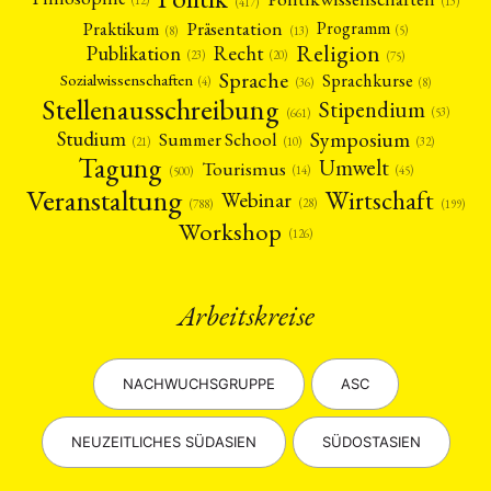
(12)
(13)
(417)
Präsentation
Praktikum
Programm
(5)
(8)
(13)
Religion
Publikation
Recht
(23)
(20)
(75)
Sprache
Sprachkurse
Sozialwissenschaften
(4)
(36)
(8)
Stellenausschreibung
Stipendium
(53)
(661)
Symposium
Studium
Summer School
(21)
(10)
(32)
Tagung
Umwelt
Tourismus
(45)
(14)
(500)
Veranstaltung
Wirtschaft
Webinar
(28)
(788)
(199)
Workshop
(126)
Arbeitskreise
NACHWUCHSGRUPPE
ASC
NEUZEITLICHES SÜDASIEN
SÜDOSTASIEN