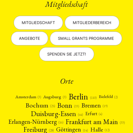
Mitgliedschaft
MITGLIEDSCHAFT
MITGLIEDERBEREICH
ANGEBOTE
SMALL GRANTS PROGRAMME
SPENDEN SIE JETZT!
Orte
Berlin
Amsterdam
Augsburg
Bielefeld
(2)
(3)
(3)
(110)
Bonn
Bochum
Bremen
(25)
(19)
(33)
Duisburg-Essen
Erfurt
(4)
(44)
Frankfurt am Main
Erlangen-Nürnberg
(16)
(33)
Freiburg
Halle
Göttingen
(12)
(14)
(28)