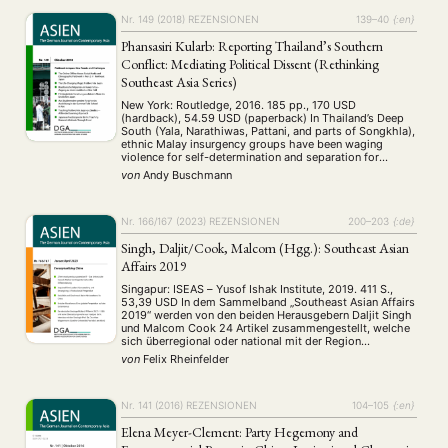
Nr. 149 (2018)
REZENSIONEN
139–40
{:en}
Phansasiri Kularb: Reporting Thailand’s Southern
Conflict: Mediating Political Dissent (Rethinking
Southeast Asia Series)
New York: Routledge, 2016. 185 pp., 170 USD
(hardback), 54.59 USD (paperback) In Thailand’s Deep
South (Yala, Narathiwas, Pattani, and parts of Songkhla),
ethnic Malay insurgency groups have been waging
violence for self-determination and separation for
decades. The conflict dates back to the annexing of
von
Andy Buschmann
today’s southern Thailand from Malaysia but exploded in
2004 and …
Nr. 166/167 (2023)
REZENSIONEN
200–203
{:de}
Singh, Daljit/Cook, Malcom (Hgg.): Southeast Asian
Affairs 2019
Singapur: ISEAS – Yusof Ishak Institute, 2019. 411 S.,
53,39 USD In dem Sammelband „Southeast Asian Affairs
2019“ werden von den beiden Herausgebern Daljit Singh
und Malcom Cook 24 Artikel zusammengestellt, welche
sich überregional oder national mit der Region
Südostasien, im Folgenden mit SOA abgekürzt, befassen.
von
Felix Rheinfelder
Zu der Region zählen die Autoren 11 Länder, zu …
Nr. 141 (2016)
REZENSIONEN
104–105
{:en}
Elena Meyer-Clement: Party Hegemony and