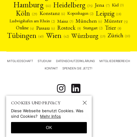
Hamburg
Heidelberg
Jena
Kiel
(3)
(7)
(61)
(35)
Köln
Leipzig
Konstanz
Kopenhagen
(2)
(6)
(18)
(29)
München
Münster
Mainz
Ludwigshafen am Rhein
(2)
(6)
(3)
(5)
Rostock
Trier
Passau
Online
Stuttgart
(2)
(6)
(4)
(8)
(8)
Tübingen
Wien
Würzburg
Zürich
(10)
(42)
(40)
(19)
MITGLIEDSCHAFT
STUDIUM
DATENSCHUTZERKLÄRUNG
MITGLIEDERBEREICH
KONTAKT
SPENDEN SIE JETZT!
COOKIES UND PRIVACY
Diese Webseite benutzt Cookies. Was
sind Cookies?
Mehr Infos
OK