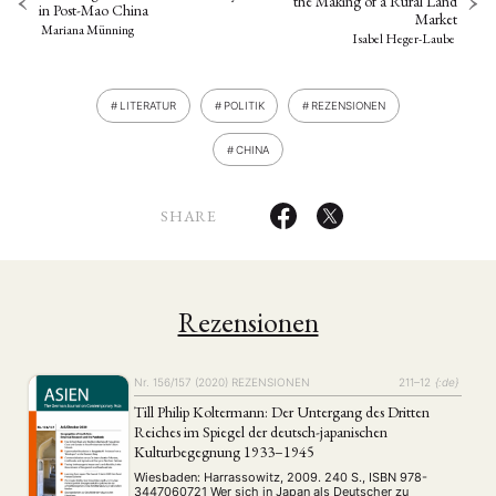
the Making of a Rural Land
in Post-Mao China
Market
Mariana Münning
Isabel Heger-Laube
LITERATUR
POLITIK
REZENSIONEN
CHINA
SHARE
Rezensionen
Nr. 156/157 (2020)
REZENSIONEN
211–12
{:de}
Till Philip Koltermann: Der Untergang des Dritten
Reiches im Spiegel der deutsch-japanischen
Kulturbegegnung 1933–1945
Wiesbaden: Harrassowitz, 2009. 240 S., ISBN 978-
3447060721 Wer sich in Japan als Deutscher zu