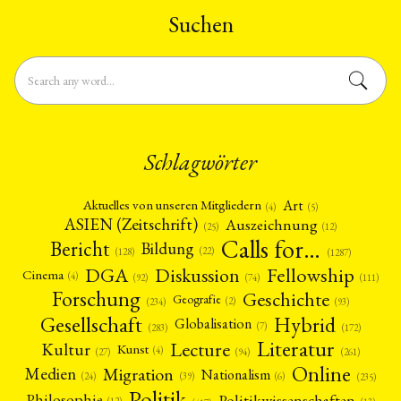
Suchen
Schlagwörter
Art
Aktuelles von unseren Mitgliedern
(4)
(5)
ASIEN (Zeitschrift)
Auszeichnung
(12)
(25)
Calls for…
Bericht
Bildung
(22)
(128)
(1287)
Fellowship
DGA
Diskussion
Cinema
(4)
(92)
(74)
(111)
Forschung
Geschichte
Geografie
(2)
(93)
(234)
Gesellschaft
Hybrid
Globalisation
(7)
(172)
(283)
Literatur
Lecture
Kultur
Kunst
(4)
(27)
(94)
(261)
Online
Migration
Medien
Nationalism
(6)
(24)
(39)
(235)
Politik
Philosophie
Politikwissenschaften