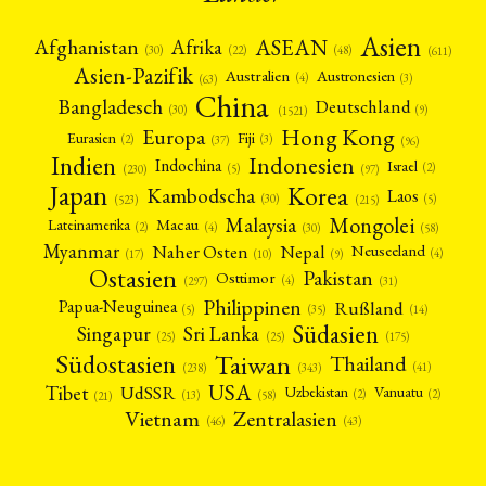
Asien
Afrika
ASEAN
Afghanistan
(22)
(30)
(48)
(611)
Asien-Pazifik
Australien
Austronesien
(4)
(3)
(63)
China
Bangladesch
Deutschland
(9)
(30)
(1521)
Hong Kong
Europa
Fiji
Eurasien
(3)
(2)
(37)
(96)
Indien
Indonesien
Indochina
Israel
(2)
(5)
(97)
(230)
Japan
Korea
Kambodscha
Laos
(5)
(30)
(523)
(215)
Mongolei
Malaysia
Macau
Lateinamerika
(4)
(2)
(30)
(58)
Myanmar
Nepal
Naher Osten
Neuseeland
(4)
(17)
(10)
(9)
Ostasien
Pakistan
Osttimor
(4)
(31)
(297)
Philippinen
Rußland
Papua-Neuguinea
(5)
(35)
(14)
Südasien
Singapur
Sri Lanka
(25)
(25)
(175)
Taiwan
Südostasien
Thailand
(41)
(238)
(343)
USA
Tibet
UdSSR
Uzbekistan
Vanuatu
(2)
(2)
(58)
(13)
(21)
Vietnam
Zentralasien
(46)
(43)