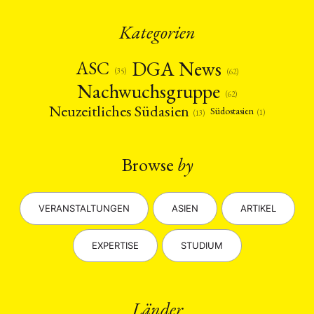
Kategorien
DGA News
ASC
(35)
(62)
Nachwuchsgruppe
(62)
Neuzeitliches Südasien
Südostasien
(1)
(13)
Browse
by
VERANSTALTUNGEN
ASIEN
ARTIKEL
EXPERTISE
STUDIUM
Länder