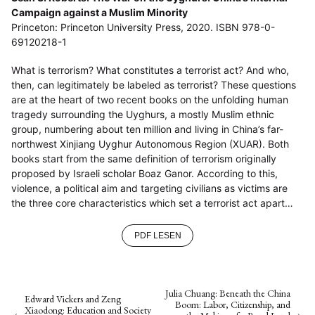
Campaign against a Muslim Minority
Princeton: Princeton University Press, 2020. ISBN 978-0-
69120218-1
What is terrorism? What constitutes a terrorist act? And who,
then, can legitimately be labeled as terrorist? These questions
are at the heart of two recent books on the unfolding human
tragedy surrounding the Uyghurs, a mostly Muslim ethnic
group, numbering about ten million and living in China’s far-
northwest Xinjiang Uyghur Autonomous Region (XUAR). Both
books start from the same definition of terrorism originally
proposed by Israeli scholar Boaz Ganor. According to this,
violence, a political aim and targeting civilians as victims are
the three core characteristics which set a terrorist act apart…
PDF LESEN
Julia Chuang: Beneath the China
Edward Vickers and Zeng
Boom: Labor, Citizenship, and
Xiaodong: Education and Society