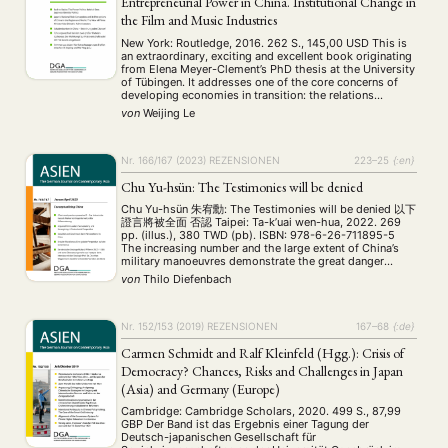
Entrepreneurial Power in China. Institutional Change in
the Film and Music Industries
New York: Routledge, 2016. 262 S., 145,00 USD This is
an extraordinary, exciting and excellent book originating
from Elena Meyer-Clement’s PhD thesis at the University
of Tübingen. It addresses one of the core concerns of
developing economies in transition: the relations
between regime stability and the institutional changes
von
Weijing Le
caused by marketization and commercialization. Plotting
the …
Nr. 166/167 (2023)
REZENSIONEN
223–25
{:en}
Chu Yu-hsün: The Testimonies will be denied
Chu Yu-hsün 朱宥勳: The Testimonies will be denied 以下
證言將被全面 否認 Taipei: Ta-k’uai wen-hua, 2022. 269
pp. (illus.), 380 TWD (pb). ISBN: 978-6-26-711895-5
The increasing number and the large extent of China’s
military manoeuvres demonstrate the great danger
Taiwan is presently facing. The threat against the island
von
Thilo Diefenbach
republic has recently gained more and more attention in
…
Nr. 152/153 (2019)
REZENSIONEN
167–68
{:de}
Carmen Schmidt and Ralf Kleinfeld (Hgg.): Crisis of
Democracy? Chances, Risks and Challenges in Japan
(Asia) and Germany (Europe)
Cambridge: Cambridge Scholars, 2020. 499 S., 87,99
GBP Der Band ist das Ergebnis einer Tagung der
Deutsch-japanischen Gesellschaft für