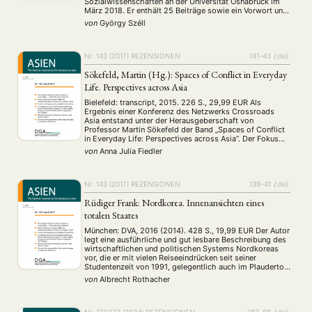
Sozialwissenschaften an der Universität Osnabrück im
März 2018. Er enthält 25 Beiträge sowie ein Vorwort und
eine Einleitung. Dabei umfasst das Spektrum für
von
György Széll
Deutschland/Europa außer dem Gastgeberland Italien
und Spanien, zudem wird in einem der Beiträge …
NEWS
ASIEN
ARBEITSKREISE
VERANSTALTUNGEN
EXPERTISE
Nr. 143 (2017)
REZENSIONEN
141–43
{:de}
ANGEBOTE
Sökefeld, Martin (Hg.): Spaces of Conflict in Everyday
Life. Perspectives across Asia
ANTRAG AUF EINEN SMALL GRANT DER DGA
MITGLIEDERBEREICH
DIE DGA
Bielefeld: transcript, 2015. 226 S., 29,99 EUR Als
MITGLIEDSCHAFT
Ergebnis einer Konferenz des Netzwerks Crossroads
Asia entstand unter der Herausgeberschaft von
Professor Martin Sökefeld der Band „Spaces of Conflict
Aktuelles von unseren Mitgliedern
Art
ASIEN (Zeitschrift)
(4)
(5)
(25)
in Everyday Life: Perspectives across Asia“. Der Fokus
Auszeichnung
Bericht
Bildung
Calls for…
des Sammelbandes liegt mit Beiträgen zu Kirgistan,
(12)
(128)
(22)
(1287)
von
Anna Julia Fiedler
Afghanistan, Nord Pakistan und der Region Kashmir auf
Cinema
DGA
Diskussion
Fellowship
Forschung
(4)
(92)
(74)
(111)
(234)
Zentral- oder Westasien. Die …
Geografie
Geschichte
Gesellschaft
Globalisation
(2)
(93)
(283)
(7)
Nr. 143 (2017)
REZENSIONEN
139–41
{:de}
Hybrid
Kultur
Kunst
Lecture
Literatur
(172)
(27)
(4)
(94)
(261)
Medien
Migration
Nationalism
Online
(24)
(39)
(6)
(235)
Rüdiger Frank: Nordkorea. Innenansichten eines
Philosophie
Politik
Politikwissenschaften
Praktikum
totalen Staates
(12)
(417)
(13)
(8)
Präsentation
Programm
Publikation
Recht
(13)
(5)
(23)
(20)
München: DVA, 2016 (2014). 428 S., 19,99 EUR Der Autor
Religion
Sozialwissenschaften
Sprache
Sprachkurse
(75)
(4)
(36)
(8)
legt eine ausführliche und gut lesbare Beschreibung des
wirtschaftlichen und politischen Systems Nordkoreas
Stellenausschreibung
Stipendium
Studium
(661)
(53)
(21)
vor, die er mit vielen Reiseeindrücken seit seiner
Summer School
Symposium
Tagung
Tourismus
(10)
(32)
(500)
(14)
Studentenzeit von 1991, gelegentlich auch im Plauderton
mit lustigen Anekdoten aus seiner Jugend in der DDR und
Umwelt
Veranstaltung
Webinar
Wirtschaft
(45)
(788)
(28)
(199)
von
Albrecht Rothacher
in der Sowjetunion, mit Licht und Schatten …
Workshop
(126)
Nr. 172/173 (2024)
REZENSIONEN
187–88
{:de}