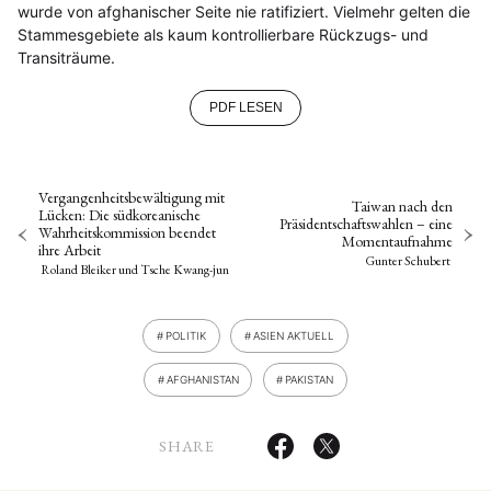
wurde von afghanischer Seite nie ratifiziert. Vielmehr gelten die
Stammesgebiete als kaum kontrollierbare Rückzugs- und
Transiträume.
PDF LESEN
Vergangenheitsbewältigung mit
Taiwan nach den
Lücken: Die südkoreanische
Präsidentschaftswahlen – eine
Wahrheitskommission beendet
Momentaufnahme
ihre Arbeit
Gunter Schubert
Roland Bleiker
und
Tsche Kwang-jun
POLITIK
ASIEN AKTUELL
AFGHANISTAN
PAKISTAN
SHARE