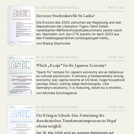
Stellenausschreibung
Stipendium
Studium
(661)
(53)
(21)
Nr. 103 (2007)
ASIEN AKTUELL
88–97
{:de}
Summer School
Symposium
Tagung
Tourismus
(10)
(32)
(500)
(14)
Umwelt
Veranstaltung
Webinar
Wirtschaft
(45)
(788)
(28)
(199)
Ein neuer Friedenskurs für Sri Lanka?
Workshop
(126)
Die Erosion des 2002 zwischen der Regierung und den
Separatisten der Liberation Tigers Tamil Eelam
vereinbarten Waffenstillstandsabkommens setzte rasch
MITGLIEDSCHAFT
STUDIUM
DATENSCHUTZERKLÄRUNG
ein. Nachdem sich die LTTE bereits im April 2003 aus
den Friedensgesprächen zurückgezogen hatte,
MITGLIEDERBEREICH
KONTAKT
SPENDEN SIE JETZT!
verdeutlichte ein erneuter Selbstmordanschlag in
von
Bianca Stachoske
Colombo im Juli des darauffolgenden Jahres, wie
schlecht es um den des Friedensprozesses in Sri Lanka
bestellt …
ENGLISH
Nr. 87 (2003)
ASIEN AKTUELL
78–86
{:en}
Which „Recipe“ for the Japanese Economy?
"Quick fix" recipes for Japan's economy are as fallacious
as cultural pessimism. It remains a fundamentally strong
economy: per capita income at US level, huge household
savings intact, cutting-edge technologies. Like
Germany's economy, it is maturing, beset by a shrinking
demography and molded by 130 years of reliance on
von
Michèle Schmiegelow
indirect financing. Policy problems are cyclical …
Nr. 101 (2006)
ASIEN AKTUELL
74–85
{:de}
Der König in Schach: Eine Fortsetzung des
demokratischen Transformationsprozesses in Nepal
scheint möglich
Der 18. Mai 2006 wird als weiterer Meilenstein auf