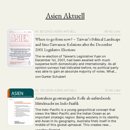
Asien Aktuell
Nr. 83 (2002)
ASIEN AKTUELL
56–62
{:en}
Where to go from now? – Taiwan’s Political Landscape
and Sino-Taiwanese Relations after the December
2001 Legislative Elections
The re-election of Taiwan's Legislative Yuan on
December 1st, 2001, had been awaited with much
suspense both domestically and internationally. As all
opinion surveys had indicated before, no political party
was able to gain an absolute majority of votes. What
kind of future government could be built, would depend
von
Gunter Schubert
on the relative gains and losses …
Nr. 135 (2015)
ASIEN AKTUELL
51–60
{:de}
Australiens geostrategische Rolle als aufstrebende
Mittelmacht im Indo-Pazifik
The Indo-Pacific is a young geopolitical concept that
views the West-Pacific and the Indian Ocean as an
important strategic region. Being westerly in its identity
and Asian in its geography, Australia finds itself in the
middle of this global upheaval. This creates new
possibilities for regional influence, as well as challenges