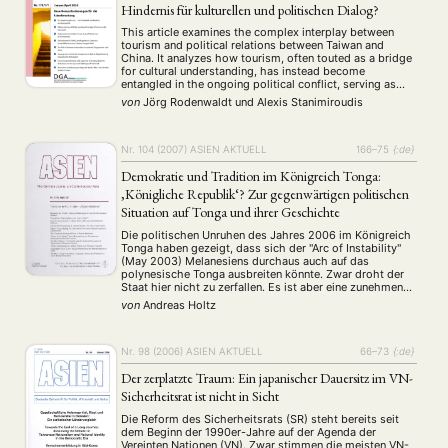
Hindernis für kulturellen und politischen Dialog?
This article examines the complex interplay between
tourism and political relations between Taiwan and
China. It analyzes how tourism, often touted as a bridge
for cultural understanding, has instead become
entangled in the ongoing political conflict, serving as
both a tool for economic influence and a reflection of
von
Jörg Rodenwaldt
und
Alexis Stanimiroudis
deep-seated tensions. The authors trace the
development …
Nr. 104 (2007)
ASIEN AKTUELL
166–75
{:de}
Demokratie und Tradition im Königreich Tonga:
‚Königliche Republik‘? Zur gegenwärtigen politischen
Situation auf Tonga und ihrer Geschichte
Die politischen Unruhen des Jahres 2006 im Königreich
Tonga haben gezeigt, dass sich der "Arc of Instability"
(May 2003) Melanesiens durchaus auch auf das
polynesische Tonga ausbreiten könnte. Zwar droht der
Staat hier nicht zu zerfallen. Es ist aber eine zunehmende
Unzufriedenheit der Tonganer mit der politischen
von
Andreas Holtz
Situation im Lande feststellbar. Bereits in der
Vergangenheit …
Nr. 98 (2006)
ASIEN AKTUELL
66–73
{:de}
Der zerplatzte Traum: Ein japanischer Dauersitz im VN-
Sicherheitsrat ist nicht in Sicht
Die Reform des Sicherheitsrats (SR) steht bereits seit
dem Beginn der 1990er-Jahre auf der Agenda der
Vereinten Nationen (VN). Zwar stimmen die meisten VN-