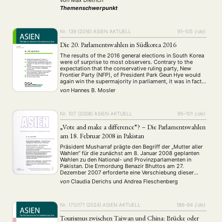
von
Max Dietrich
that demand responsible solutions. …
Themenschwerpunkt
Nr. 139 (2016)
ASIEN AKTUELL
91–105
{:de}
Die 20. Parlamentswahlen in Südkorea 2016
The results of the 2016 general elections in South Korea
were of surprise to most observers. Contrary to the
expectation that the conservative ruling party, New
Frontier Party (NFP), of President Park Geun Hye would
again win the supermajority in parliament, it was in fact
the main opposition party, the liberal Together
von
Hannes B. Mosler
Democratic Party (TDP), …
Nr. 107 (2008)
ASIEN AKTUELL
95–101
{:de}
„Vote and make a difference“? – Die Parlamentswahlen
am 18. Februar 2008 in Pakistan
Präsident Musharraf prägte den Begriff der „Mutter aller
Wahlen“ für die zunächst am 8. Januar 2008 geplanten
Wahlen zu den National- und Provinzparlamenten in
Pakistan. Die Ermordung Benazir Bhuttos am 27.
Dezember 2007 erforderte eine Verschiebung dieser
Wahlen, weil aufgrund der vor allem in Bhuttos
von
Claudia Derichs
und
Andrea Fleschenberg
Heimatprovinz Sindh ausgebrochenen Unruhen die
Sicherheit für den ursprünglichen Termin …
Nr. 170/171 (2024)
ASIEN AKTUELL
186–94
{:de}
Tourismus zwischen Taiwan und China: Brücke oder