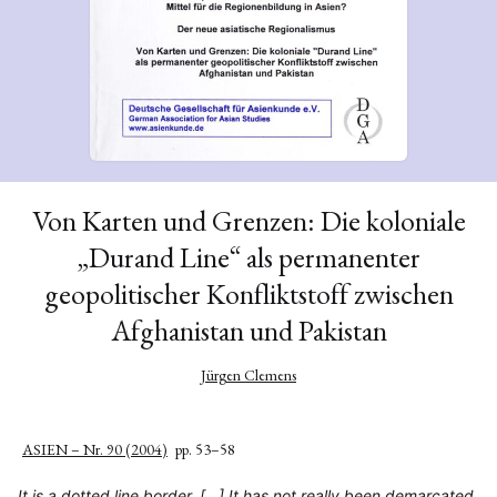
Von Karten und Grenzen: Die koloniale
„Durand Line“ als permanenter
geopolitischer Konfliktstoff zwischen
Afghanistan und Pakistan
Jürgen Clemens
ASIEN – Nr. 90 (2004)
pp. 53–58
It is a dotted line border, […] It has not really been demarcated.