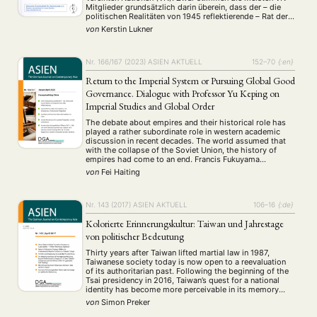
Mitglieder grundsätzlich darin überein, dass der – die
politischen Realitäten von 1945 reflektierende – Rat der
"modernen Welt von heute" angepasst werden müsse, im
von
Kerstin Lukner
Bezug auf verschiedene Detailpunkte divergieren ihre
Meinungen jedoch …
Nr. 166/167 (2023)
ASIEN AKTUELL
152–70
{:en}
Return to the Imperial System or Pursuing Global Good
Governance. Dialogue with Professor Yu Keping on
Imperial Studies and Global Order
NEWS
ASIEN
ARBEITSKREISE
VERANSTALTUNGEN
EXPERTISE
The debate about empires and their historical role has
played a rather subordinate role in western academic
ANGEBOTE
discussion in recent decades. The world assumed that
with the collapse of the Soviet Union, the history of
ANTRAG AUF EINEN SMALL GRANT DER DGA
MITGLIEDERBEREICH
DIE DGA
empires had come to an end. Francis Fukuyama
accordingly proclaimed the “end of history.” Although
von
Fei Haiting
MITGLIEDSCHAFT
some books on this topic …
Aktuelles von unseren Mitgliedern
Art
ASIEN (Zeitschrift)
Nr. 143 (2017)
ASIEN AKTUELL
106–16
{:de}
(4)
(5)
(25)
Auszeichnung
Bericht
Bildung
Calls for…
(12)
(128)
(22)
(1287)
Kolorierte Erinnerungskultur: Taiwan und Jahrestage
Cinema
DGA
Diskussion
Fellowship
Forschung
(4)
(92)
(74)
(111)
(234)
von politischer Bedeutung
Geografie
Geschichte
Gesellschaft
Globalisation
(2)
(93)
(283)
(7)
Thirty years after Taiwan lifted martial law in 1987,
Hybrid
Kultur
Kunst
Lecture
Literatur
(172)
(27)
(4)
(94)
(261)
Taiwanese society today is now open to a reevaluation
Medien
Migration
Nationalism
Online
of its authoritarian past. Following the beginning of the
(24)
(39)
(6)
(235)
Tsai presidency in 2016, Taiwan’s quest for a national
Philosophie
Politik
Politikwissenschaften
Praktikum
(12)
(417)
(13)
(8)
identity has become more perceivable in its memory
Präsentation
Programm
Publikation
Recht
culture. The year 2017 marks the 70th anniversary of the
(13)
(5)
(23)
(20)
von
Simon Preker
February …
Religion
Sozialwissenschaften
Sprache
Sprachkurse
(75)
(4)
(36)
(8)