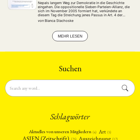
Nepals langem Weg zur Demokratie in die Geschichte
eingehen. Die oppositionelle Sieben-Parteien-Allianz, die
sich im November 2005 formiert hat, verkündete an
diesem Tag die Streichung jenes Passus in Art. 4 der
Verfassung von 1990, der Nepal zu einem hinduistischen
von
Bianca Stachoske
Königreich erklärt. Bislang war das Königreich Nepal …
MEHR LESEN
Suchen
Schlagwörter
Art
Aktuelles von unseren Mitgliedern
(4)
(5)
ASIEN (Zeitschrift)
Auszeichnung
(12)
(25)