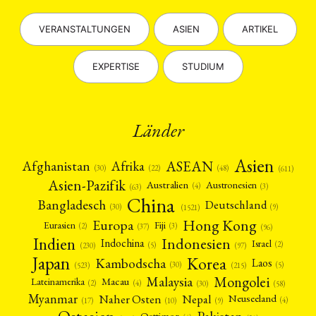
VERANSTALTUNGEN
ASIEN
ARTIKEL
EXPERTISE
STUDIUM
Länder
Asien
Afrika
ASEAN
Afghanistan
(22)
(30)
(48)
(611)
Asien-Pazifik
Australien
Austronesien
(4)
(3)
(63)
China
Bangladesch
Deutschland
(9)
(30)
(1521)
Hong Kong
Europa
Fiji
Eurasien
(3)
(2)
(37)
(96)
Indien
Indonesien
Indochina
Israel
(2)
(5)
(97)
(230)
Japan
Korea
Kambodscha
Laos
(5)
(30)
(523)
(215)
Mongolei
Malaysia
Macau
Lateinamerika
(4)
(2)
(30)
(58)
Myanmar
Nepal
Naher Osten
Neuseeland
(4)
(17)
(10)
(9)