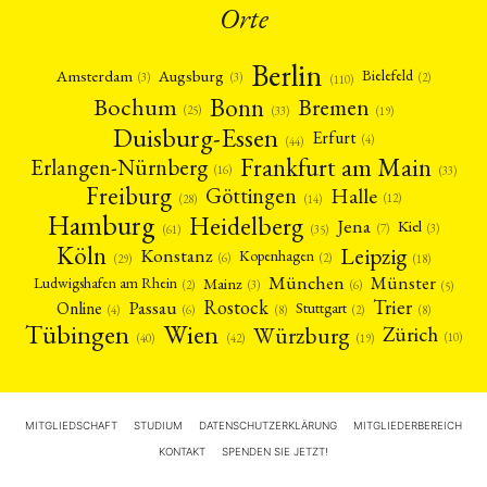
Orte
Berlin
Amsterdam
Augsburg
Bielefeld
(2)
(3)
(3)
(110)
Bonn
Bochum
Bremen
(25)
(19)
(33)
Duisburg-Essen
Erfurt
(4)
(44)
Frankfurt am Main
Erlangen-Nürnberg
(16)
(33)
Freiburg
Halle
Göttingen
(12)
(14)
(28)
Hamburg
Heidelberg
Jena
Kiel
(3)
(7)
(61)
(35)
Köln
Leipzig
Konstanz
Kopenhagen
(2)
(6)
(18)
(29)
München
Münster
Mainz
Ludwigshafen am Rhein
(2)
(6)
(3)
(5)
Rostock
Trier
Passau
Online
Stuttgart
(2)
(6)
(4)
(8)
(8)
Tübingen
Wien
Würzburg
Zürich
(10)
(42)
(40)
(19)
MITGLIEDSCHAFT
STUDIUM
DATENSCHUTZERKLÄRUNG
MITGLIEDERBEREICH
KONTAKT
SPENDEN SIE JETZT!