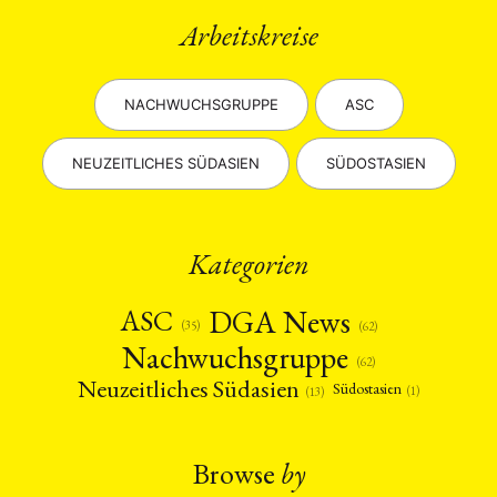
Arbeitskreise
NACHWUCHSGRUPPE
ASC
NEUZEITLICHES SÜDASIEN
SÜDOSTASIEN
Kategorien
DGA News
ASC
(35)
(62)
Nachwuchsgruppe
(62)
Neuzeitliches Südasien
Südostasien
(1)
(13)
Browse
by