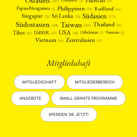
Ostasien
Pakistan
Osttimor
(4)
(31)
(297)
Philippinen
Rußland
Papua-Neuguinea
(5)
(35)
(14)
Südasien
Singapur
Sri Lanka
(25)
(25)
(175)
Taiwan
Südostasien
Thailand
(41)
(238)
(343)
USA
Tibet
UdSSR
Uzbekistan
Vanuatu
(2)
(2)
(58)
(13)
(21)
Vietnam
Zentralasien
(46)
(43)
Mitgliedschaft
MITGLIEDSCHAFT
MITGLIEDERBEREICH
ANGEBOTE
SMALL GRANTS PROGRAMME
SPENDEN SIE JETZT!