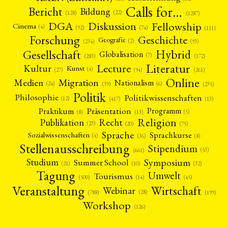
Calls for…
Bericht
Bildung
(22)
(128)
(1287)
Fellowship
DGA
Diskussion
Cinema
(4)
(92)
(74)
(111)
Forschung
Geschichte
Geografie
(2)
(93)
(234)
Gesellschaft
Hybrid
Globalisation
(7)
(172)
(283)
Literatur
Lecture
Kultur
Kunst
(4)
(27)
(94)
(261)
Online
Migration
Medien
Nationalism
(6)
(24)
(39)
(235)
Politik
Philosophie
Politikwissenschaften
(12)
(13)
(417)
Präsentation
Praktikum
Programm
(5)
(8)
(13)
Religion
Publikation
Recht
(23)
(20)
(75)
Sprache
Sprachkurse
Sozialwissenschaften
(4)
(36)
(8)
Stellenausschreibung
Stipendium
(53)
(661)
Symposium
Studium
Summer School
(21)
(10)
(32)
Tagung
Umwelt
Tourismus
(45)
(14)
(500)
Veranstaltung
Wirtschaft
Webinar
(28)
(788)
(199)
Workshop
(126)