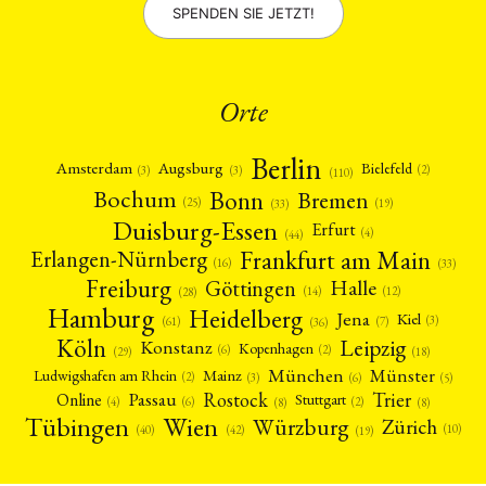
SPENDEN SIE JETZT!
Orte
Berlin
Amsterdam
Augsburg
Bielefeld
(2)
(3)
(3)
(110)
Bonn
Bochum
Bremen
(25)
(19)
(33)
Duisburg-Essen
Erfurt
(4)
(44)
Frankfurt am Main
Erlangen-Nürnberg
(16)
(33)
Freiburg
Halle
Göttingen
(12)
(14)
(28)
Hamburg
Heidelberg
Jena
Kiel
(3)
(7)
(61)
(36)
Köln
Leipzig
Konstanz
Kopenhagen
(2)
(6)
(18)
(29)
München
Münster
Mainz
Ludwigshafen am Rhein
(2)
(6)
(3)
(5)
Rostock
Trier
Passau
Online
Stuttgart
(2)
(6)
(4)
(8)
(8)
Tübingen
Wien
Würzburg
Zürich
(10)
(42)
(40)
(19)