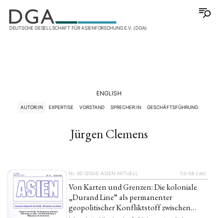
DEUTSCHE GESELLSCHAFT FÜR ASIENFORSCHUNG E.V. (DGA)
ENGLISH
AUTOR:IN
EXPERTISE
VORSTAND
SPRECHER:IN
GESCHÄFTSFÜHRUNG
Jürgen Clemens
Nr. 90 (2004)
ASIEN AKTUELL
53–58
{:de}
Von Karten und Grenzen: Die koloniale
„Durand Line“ als permanenter
geopolitischer Konfliktstoff zwischen
Afghanistan und Pakistan