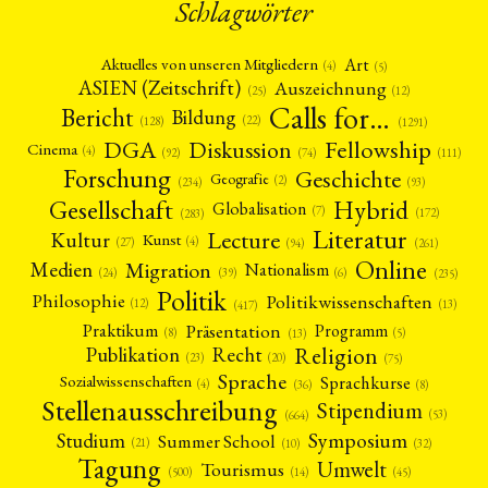
Schlagwörter
Art
Aktuelles von unseren Mitgliedern
(4)
(5)
ASIEN (Zeitschrift)
Auszeichnung
(12)
(25)
Calls for…
Bericht
Bildung
(22)
(128)
(1291)
Fellowship
DGA
Diskussion
Cinema
(4)
(92)
(74)
(111)
Forschung
Geschichte
Geografie
(2)
(93)
(234)
Gesellschaft
Hybrid
Globalisation
(7)
(172)
(283)
Literatur
Lecture
Kultur
Kunst
(4)
(27)
(94)
(261)
Online
Migration
Medien
Nationalism
(6)
(24)
(39)
(235)
Politik
Philosophie
Politikwissenschaften
(12)
(13)
(417)
Präsentation
Praktikum
Programm
(5)
(8)
(13)
Religion
Publikation
Recht
(23)
(20)
(75)
Sprache
Sprachkurse
Sozialwissenschaften
(4)
(36)
(8)
Stellenausschreibung
Stipendium
(53)
(664)
Symposium
Studium
Summer School
(21)
(10)
(32)
Tagung
Umwelt
Tourismus
(45)
(14)
(500)