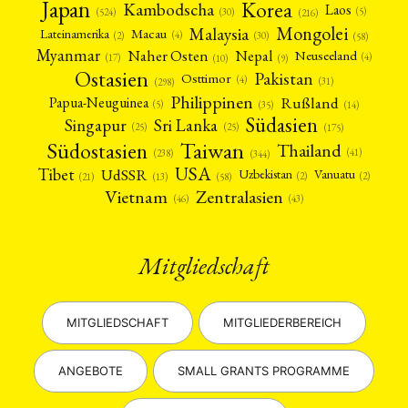
Japan
Korea
Kambodscha
Laos
(5)
(30)
(524)
(216)
Mongolei
Malaysia
Macau
Lateinamerika
(4)
(2)
(30)
(58)
Myanmar
Nepal
Naher Osten
Neuseeland
(4)
(17)
(10)
(9)
Ostasien
Pakistan
Osttimor
(4)
(31)
(298)
Philippinen
Rußland
Papua-Neuguinea
(5)
(35)
(14)
Südasien
Singapur
Sri Lanka
(25)
(25)
(175)
Taiwan
Südostasien
Thailand
(41)
(238)
(344)
USA
Tibet
UdSSR
Uzbekistan
Vanuatu
(2)
(2)
(58)
(13)
(21)
Vietnam
Zentralasien
(46)
(43)
Mitgliedschaft
MITGLIEDSCHAFT
MITGLIEDERBEREICH
ANGEBOTE
SMALL GRANTS PROGRAMME