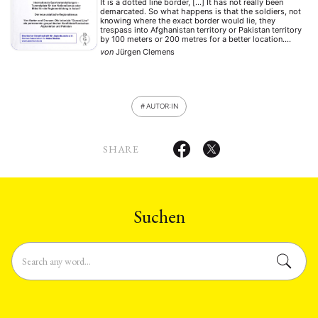
It is a dotted line border, […] It has not really been
demarcated. So what happens is that the soldiers, not
knowing where the exact border would lie, they
trespass into Afghanistan territory or Pakistan territory
by 100 meters or 200 metres for a better location.
Dieses Statement des pakistanischen Botschafters in
von
Jürgen Clemens
Kabul dokumentiert die …
AUTOR:IN
SHARE
Suchen