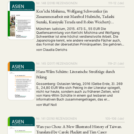
Nr. 148 (2018)
REZENSIONEN
111–12
{:de}
Ken’ichi Mishima, Wolfgang Schwentker (in
Zusammenarbeit mit Manfred Hubricht, Tadashi
Suzuki, Kuniyuki Terada und Robin Weichert):
Geschichtsdenken im modernen Japan. Eine
München: iudicium, 2015. 473 S., 55 EUR Die
kommentierte Quellensammlung
Quellensammlung von Ken’ichi Mishima und Wolfgang
Schwentker ist eine höchst verdienstvolle Arbeit. Die
Japanologie kennt, wie andere verwandte Fächer auch,
das Format der übersetzten Primärquellen. Sie gehören
zum „Handwerkszeug“ der wissenschaftlichen Befassung
von
Claudia Derichs
mit Asien. Gleichwohl ist die Herstellung einer solchen
Sammlung von Quellen ein überaus aufwendiges
Unterfangen. …
Nr. 145 (2017)
REZENSIONEN
119–21
{:de}
Hans-Wilm Schütte: Literarische Streifzüge durch
Peking
Gossenberg: Ostasien Verlag, 2016 (Gelbe Erde, 3). 269
S., 24,80 EUR Wie sich Peking in der Literatur spiegelt,
nicht nur heute, sondern auch zu früheren Zeiten, wird
von Hans-Wilm Schütte in einem gut lesbaren und
informativen Buch zusammengetragen, das er
Literarische Streifzüge durch Peking nennt. Wir erfahren
von
Wulf Noll
etwas über Peking im Wandel der Zeiten, obwohl …
Nr. 141 (2016)
REZENSIONEN
105–106
{:de}
Wan-yao Chou: A New Illustrated History of Taiwan.
Translated by Carole Plackitt and Tim Casey