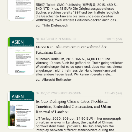
周婉窈 Taipei: SMC Publishing 南天書局, 2015. 469 S.,
640 NTD (= ca. 18 EUR) Die Originalausgabe dieses
Buches erschien bereits 1997 und beinhaltete lediglich
die Geschichte Taiwans bis zum Ende des Zweiten
Weltkrieges; zwei weitere Editionen decken auch das
Geschehen zwischen 1945 und den frühen 90er Jahren
von
Thilo Diefenbach
ab. Die englische Fassung beruht auf der jüngsten …
Nr. 141 (2016)
REZENSIONEN
109–11
{:de}
Naoto Kan: Als Premierminister während der
Fukushima Krise
München: Iudicium, 2015. 165 S., 14,80 EUR Eine
Warnung: Dieses Buch ist gefährlich. Trotz gelegentlicher
Wiederholungen ist es so spannend, dass man es, einmal
angefangen, nicht mehr aus der Hand legen kann und
alles andere liegen lässt. Wir kennen bereits viele
bewegende Erfahrungsberichte von Betroffenen (u. a.
von
Albrecht Rothacher
auch bei Iudicium veröffentlicht) und jede Menge
akademischer …
Nr. 160/161 (2021)
REZENSIONEN
241–43
{:en}
Jie Guo: Reshaping Chinese Cities: Neoliberal
Transition, Embedded Contestation, and Urban
Renewal of Lanzhou
LIT Verlag, 2020. 309 pp., 34,90 EUR In her monograph
on urban renewal in Lanzhou, the capital of China’s
northwestern Gansu province, Jie Guo analyzes the
interplay between different stakeholders during the