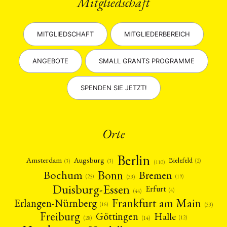
Mitgliedschaft
MITGLIEDSCHAFT
MITGLIEDERBEREICH
ANGEBOTE
SMALL GRANTS PROGRAMME
SPENDEN SIE JETZT!
Orte
Berlin
Amsterdam
Augsburg
Bielefeld
(2)
(3)
(3)
(110)
Bonn
Bochum
Bremen
(25)
(19)
(33)
Duisburg-Essen
Erfurt
(4)
(44)
Frankfurt am Main
Erlangen-Nürnberg
(16)
(33)
Freiburg
Halle
Göttingen
(12)
(14)
(28)