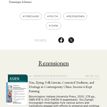
Dominique Schirmer
FORSCHUNG
POLITIK
REZENSIONEN
CHINA
SHARE
Rezensionen
Nr. 168/169 (2023)
REZENSIONEN
196–98
{:en}
You, Ziying: Folk Literati, Contested Tradition, and
Heritage in Contemporary China. Incense is Kept
Burning.
Bloomington: Indiana University Press, 2020. 276 pp.,
ISBN 978-0-253-04636-9 (paperback). You Ziying’s
monograph investigates how various actors and
institutions engage with efforts to preserve and continue