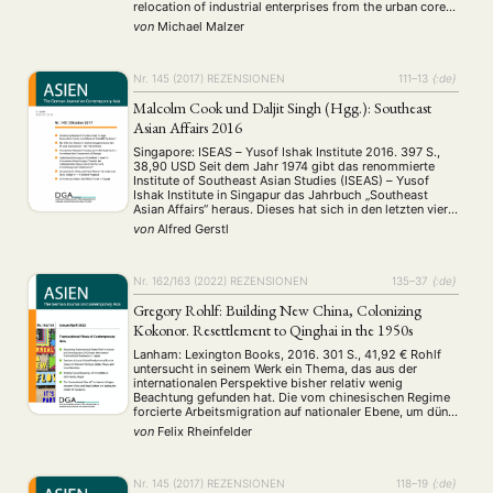
relocation of industrial enterprises from the urban core
to the outskirts of the city. While studies on Chinese
von
Michael Malzer
urbanization largely tend to be …
NEWS
ASIEN
ARBEITSKREISE
VERANSTALTUNGEN
EXPERTISE
Nr. 145 (2017)
REZENSIONEN
111–13
{:de}
ANGEBOTE
Malcolm Cook und Daljit Singh (Hgg.): Southeast
Asian Affairs 2016
ANTRAG AUF EINEN SMALL GRANT DER DGA
MITGLIEDERBEREICH
DIE DGA
Singapore: ISEAS – Yusof Ishak Institute 2016. 397 S.,
MITGLIEDSCHAFT
38,90 USD Seit dem Jahr 1974 gibt das renommierte
Institute of Southeast Asian Studies (ISEAS) – Yusof
Ishak Institute in Singapur das Jahrbuch „Southeast
Aktuelles von unseren Mitgliedern
Art
ASIEN (Zeitschrift)
(4)
(5)
(25)
Asian Affairs“ heraus. Dieses hat sich in den letzten vier
Jahrzehnten zu einer ebenso verlässlichen wie
Auszeichnung
Bericht
Bildung
Calls for…
von
Alfred Gerstl
(12)
(128)
(22)
(1287)
wertvollen Quelle für alle an den …
Cinema
DGA
Diskussion
Fellowship
Forschung
(4)
(92)
(74)
(111)
(234)
Geografie
Geschichte
Gesellschaft
Globalisation
(2)
(93)
(283)
(7)
Nr. 162/163 (2022)
REZENSIONEN
135–37
{:de}
Hybrid
Kultur
Kunst
Lecture
Literatur
(172)
(27)
(4)
(94)
(261)
Gregory Rohlf: Building New China, Colonizing
Medien
Migration
Nationalism
Online
(24)
(39)
(6)
(235)
Kokonor. Resettlement to Qinghai in the 1950s
Philosophie
Politik
Politikwissenschaften
Praktikum
(12)
(417)
(13)
(8)
Präsentation
Programm
Publikation
Recht
(13)
(5)
(23)
(20)
Lanham: Lexington Books, 2016. 301 S., 41,92 € Rohlf
untersucht in seinem Werk ein Thema, das aus der
Religion
Sozialwissenschaften
Sprache
Sprachkurse
(75)
(4)
(36)
(8)
internationalen Perspektive bisher relativ wenig
Stellenausschreibung
Stipendium
Studium
(661)
(53)
(21)
Beachtung gefunden hat. Die vom chinesischen Regime
Summer School
Symposium
Tagung
Tourismus
forcierte Arbeitsmigration auf nationaler Ebene, um dünn
(10)
(32)
(500)
(14)
besiedelte Randgebiete sozial und ökonomisch an die
von
Felix Rheinfelder
Umwelt
Veranstaltung
Webinar
Wirtschaft
(45)
(788)
(28)
(199)
Kerngebiete anzugleichen, wurde bisher ebenfalls
Workshop
tendenziell auf nationaler Ebene untersucht. Rohlf …
(126)
Nr. 145 (2017)
REZENSIONEN
118–19
{:de}