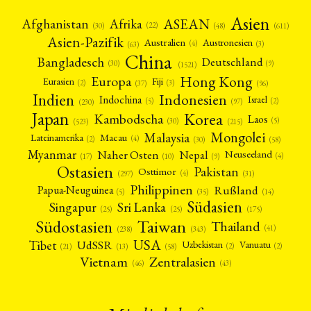
Asien
Afrika
ASEAN
Afghanistan
(22)
(30)
(48)
(611)
Asien-Pazifik
Australien
Austronesien
(4)
(3)
(63)
China
Bangladesch
Deutschland
(9)
(30)
(1521)
Hong Kong
Europa
Fiji
Eurasien
(3)
(2)
(37)
(96)
Indien
Indonesien
Indochina
Israel
(2)
(5)
(97)
(230)
Japan
Korea
Kambodscha
Laos
(5)
(30)
(523)
(215)
Mongolei
Malaysia
Macau
Lateinamerika
(4)
(2)
(30)
(58)
Myanmar
Nepal
Naher Osten
Neuseeland
(4)
(17)
(10)
(9)
Ostasien
Pakistan
Osttimor
(4)
(31)
(297)
Philippinen
Rußland
Papua-Neuguinea
(5)
(35)
(14)
Südasien
Singapur
Sri Lanka
(25)
(25)
(175)
Taiwan
Südostasien
Thailand
(41)
(238)
(343)
USA
Tibet
UdSSR
Uzbekistan
Vanuatu
(2)
(2)
(58)
(13)
(21)
Vietnam
Zentralasien
(46)
(43)