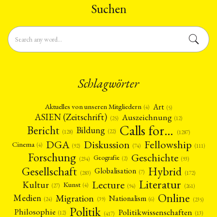
Suchen
Schlagwörter
Art
Aktuelles von unseren Mitgliedern
(4)
(5)
ASIEN (Zeitschrift)
Auszeichnung
(12)
(25)
Calls for…
Bericht
Bildung
(22)
(128)
(1287)
Fellowship
DGA
Diskussion
Cinema
(4)
(92)
(74)
(111)
Forschung
Geschichte
Geografie
(2)
(93)
(234)
Gesellschaft
Hybrid
Globalisation
(7)
(172)
(283)
Literatur
Lecture
Kultur
Kunst
(4)
(27)
(94)
(261)
Online
Migration
Medien
Nationalism
(6)
(24)
(39)
(235)
Politik
Philosophie
Politikwissenschaften
(12)
(13)
(417)