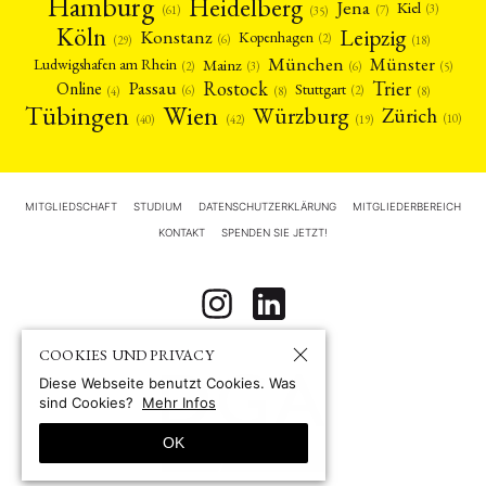
Hamburg
Heidelberg
Jena
Kiel
(3)
(7)
(61)
(35)
Köln
Leipzig
Konstanz
Kopenhagen
(2)
(6)
(18)
(29)
München
Münster
Mainz
Ludwigshafen am Rhein
(2)
(6)
(3)
(5)
Rostock
Trier
Passau
Online
Stuttgart
(2)
(6)
(4)
(8)
(8)
Tübingen
Wien
Würzburg
Zürich
(10)
(42)
(40)
(19)
MITGLIEDSCHAFT
STUDIUM
DATENSCHUTZERKLÄRUNG
MITGLIEDERBEREICH
KONTAKT
SPENDEN SIE JETZT!
COOKIES UND PRIVACY
Diese Webseite benutzt Cookies. Was
sind Cookies?
Mehr Infos
OK