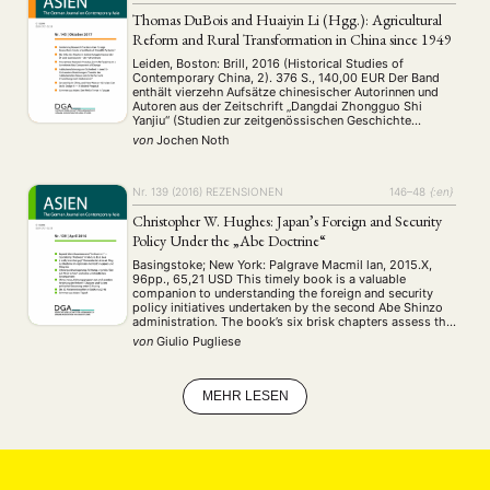
MITGLIEDSCHAFT
STUDIUM
DATENSCHUTZERKLÄRUNG
Thomas DuBois and Huaiyin Li (Hgg.): Agricultural
Reform and Rural Transformation in China since 1949
MITGLIEDERBEREICH
KONTAKT
SPENDEN SIE JETZT!
Leiden, Boston: Brill, 2016 (Historical Studies of
Contemporary China, 2). 376 S., 140,00 EUR Der Band
ENGLISH
enthält vierzehn Aufsätze chinesischer Autorinnen und
Autoren aus der Zeitschrift „Dangdai Zhongguo Shi
Yanjiu“ (Studien zur zeitgenössischen Geschichte
Chinas). Leider fehlen die Erscheinungsdaten der Artikel,
von
Jochen Noth
aber vermutlich wurden die meisten während der letzten
zehn bis fünfzehn Jahre veröffentlicht. Fast …
Nr. 139 (2016)
REZENSIONEN
146–48
{:en}
Christopher W. Hughes: Japan’s Foreign and Security
Policy Under the „Abe Doctrine“
Basingstoke; New York: Palgrave Macmil­ lan, 2015.X,
96pp., 65,21 USD This timely book is a valuable
companion to understanding the foreign and security
policy initiatives undertaken by the second Abe Shinzo
administration. The book’s six brisk chapters assess the
origins, domestic impact, and international ramifications
von
Giulio Pugliese
of Abe’s security and diplomatic revolution. In addition,
the author …
MEHR LESEN