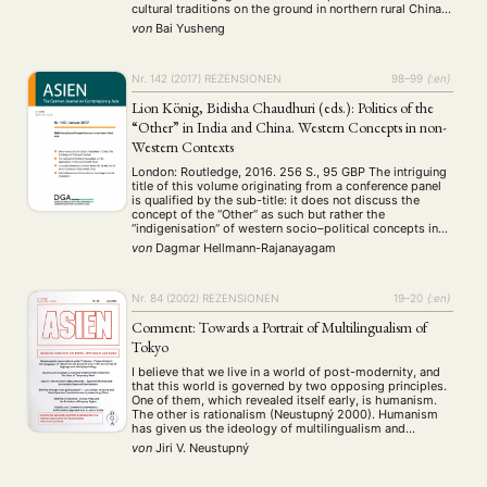
cultural traditions on the ground in northern rural China.
Particularly, You focuses on the important role of folk
von
Bai Yusheng
literati, “a group of people who are skilled in classical
Chinese, …
Nr. 142 (2017)
REZENSIONEN
98–99
{:en}
Lion König, Bidisha Chaudhuri (eds.): Politics of the
“Other” in India and China. Western Concepts in non-
Western Contexts
London: Routledge, 2016. 256 S., 95 GBP The intriguing
title of this volume originating from a conference panel
is qualified by the sub-title: it does not discuss the
concept of the “Other“ as such but rather the
“indigenisation“ of western socio–political concepts in
the Indian and Chinese contexts. Noteworthy is the
von
Dagmar Hellmann-Rajanayagam
foreword by T. K. …
Nr. 84 (2002)
REZENSIONEN
19–20
{:en}
Comment: Towards a Portrait of Multilingualism of
Tokyo
I believe that we live in a world of post-modernity, and
that this world is governed by two opposing principles.
One of them, which revealed itself early, is humanism.
The other is rationalism (Neustupný 2000). Humanism
has given us the ideology of multilingualism and
multiculturalism, while rationalism has contributed
von
Jiri V. Neustupný
skepticism about the multicultural perspective. This …