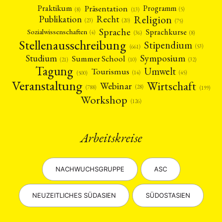
Präsentation
Praktikum
Programm
(5)
(8)
(13)
Religion
Publikation
Recht
(23)
(20)
(75)
Sprache
Sprachkurse
Sozialwissenschaften
(4)
(36)
(8)
Stellenausschreibung
Stipendium
(53)
(661)
Symposium
Studium
Summer School
(21)
(10)
(32)
Tagung
Umwelt
Tourismus
(45)
(14)
(500)
Veranstaltung
Wirtschaft
Webinar
(28)
(788)
(199)
Workshop
(126)
Arbeitskreise
NACHWUCHSGRUPPE
ASC
NEUZEITLICHES SÜDASIEN
SÜDOSTASIEN