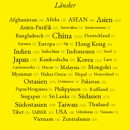
Länder
Asien
Afrika
ASEAN
Afghanistan
(22)
(30)
(48)
(611)
Asien-Pazifik
Australien
Austronesien
(4)
(3)
(63)
China
Bangladesch
Deutschland
(9)
(30)
(1521)
Hong Kong
Europa
Fiji
Eurasien
(3)
(2)
(37)
(96)
Indien
Indonesien
Indochina
Israel
(2)
(5)
(97)
(230)
Japan
Korea
Kambodscha
Laos
(5)
(30)
(523)
(215)
Mongolei
Malaysia
Macau
Lateinamerika
(4)
(2)
(30)
(58)
Myanmar
Nepal
Naher Osten
Neuseeland
(4)
(17)
(10)
(9)
Ostasien
Pakistan
Osttimor
(4)
(31)
(297)
Philippinen
Rußland
Papua-Neuguinea
(5)
(35)
(14)
Südasien
Singapur
Sri Lanka
(25)
(25)
(175)
Taiwan
Südostasien
Thailand
(41)
(238)
(343)
USA
Tibet
UdSSR
Uzbekistan
Vanuatu
(2)
(2)
(58)
(13)
(21)
Vietnam
Zentralasien
(46)
(43)