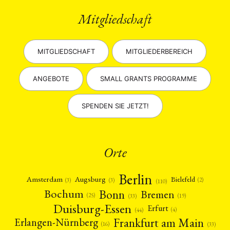
Mitgliedschaft
MITGLIEDSCHAFT
MITGLIEDERBEREICH
ANGEBOTE
SMALL GRANTS PROGRAMME
SPENDEN SIE JETZT!
Orte
Berlin
Amsterdam
Augsburg
Bielefeld
(2)
(3)
(3)
(110)
Bonn
Bochum
Bremen
(25)
(19)
(33)
Duisburg-Essen
Erfurt
(4)
(44)
Frankfurt am Main
Erlangen-Nürnberg
(16)
(33)