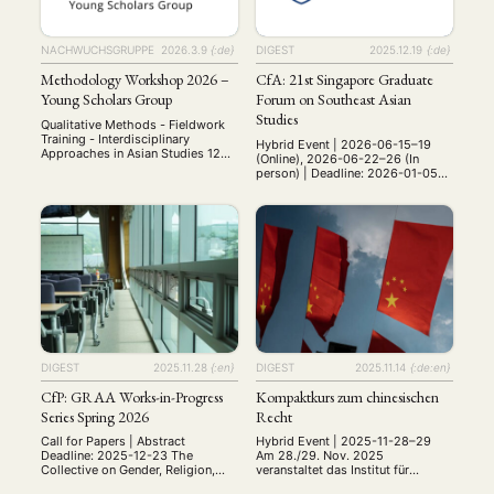
NACHWUCHSGRUPPE
2026.3.9
{:de}
DIGEST
2025.12.19
{:de}
Methodology Workshop 2026 –
CfA: 21st Singapore Graduate
Young Scholars Group
Forum on Southeast Asian
Studies
Qualitative Methods - Fieldwork
Training - Interdisciplinary
Hybrid Event | 2026-06-15–19
Approaches in Asian Studies 12—
(Online), 2026-06-22–26 (In
13 June 2026 University of
person) | Deadline: 2026-01-05
Würzburg, Germany Bringing
Date: 15-26 June 2026 Venue: 15-
together early-career researchers,
19 June | Online via Zoom, 22-26
PhD students, and MA students
June | National University of
working on Asia. Invited as
Singapore Website:
Keynote Speaker Univ-Prof. Dr.
https://ari.nus.edu.sg/events/21st
Cornelia Reiher Professor of
-singapore-graduate-forum/ This
Japanese Studies Department of
forum is organised by the Asia
East Asian Studies (Japanese
Research Institute, National
Studies) Free University of Berlin
University of Singapore, with
Qualitative Research …
funding support from the Henry
Luce Foundation, USA. The Asia …
DIGEST
2025.11.28
{:en}
DIGEST
2025.11.14
{:de:en}
CfP: GRAA Works-in-Progress
Kompaktkurs zum chinesischen
Series Spring 2026
Recht
Call for Papers | Abstract
Hybrid Event | 2025-11-28–29
Deadline: 2025-12-23 The
Am 28./29. Nov. 2025
Collective on Gender, Religion,
veranstaltet das Institut für
and the Arts of Asia (GRAA)
Osteuropäisches Recht der