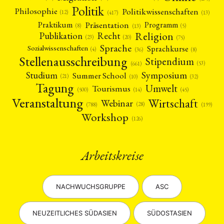
Politik
Philosophie
Politikwissenschaften
(12)
(13)
(417)
Präsentation
Praktikum
Programm
(5)
(8)
(13)
Religion
Publikation
Recht
(23)
(20)
(75)
Sprache
Sprachkurse
Sozialwissenschaften
(4)
(36)
(8)
Stellenausschreibung
Stipendium
(53)
(661)
Symposium
Studium
Summer School
(21)
(10)
(32)
Tagung
Umwelt
Tourismus
(45)
(14)
(500)
Veranstaltung
Wirtschaft
Webinar
(28)
(788)
(199)
Workshop
(126)
Arbeitskreise
NACHWUCHSGRUPPE
ASC
NEUZEITLICHES SÜDASIEN
SÜDOSTASIEN