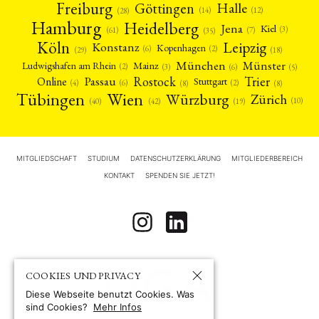
Freiburg
Halle
Göttingen
(12)
(14)
(28)
Hamburg
Heidelberg
Jena
Kiel
(3)
(7)
(61)
(35)
Köln
Leipzig
Konstanz
Kopenhagen
(2)
(6)
(18)
(29)
München
Münster
Mainz
Ludwigshafen am Rhein
(2)
(6)
(3)
(5)
Rostock
Trier
Passau
Online
Stuttgart
(2)
(6)
(4)
(8)
(8)
Tübingen
Wien
Würzburg
Zürich
(10)
(42)
(40)
(19)
MITGLIEDSCHAFT
STUDIUM
DATENSCHUTZERKLÄRUNG
MITGLIEDERBEREICH
KONTAKT
SPENDEN SIE JETZT!
COOKIES UND PRIVACY
Diese Webseite benutzt Cookies. Was
sind Cookies?
Mehr Infos