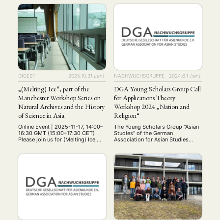
invites presentation proposals for
Universität Kiel in
its third works-in-progress
Zusammenarbeit mit der
series, to take place in the spring
Guanghua Law School der
of 2026. First launched in 2023,
Zheijang Universität und dem
this monthly, virtual workshop
Chinazentrum der Universität Kiel
provides a platform for PhD
einen Kompaktkurs zum
candidates, early-career
chinesischen Recht. Neben
researchers, and established
Einführungsvorlesungen zum
scholars to share …
chinesischen Zivilrecht,
Zivilprozessrecht und
Internationalen Wirtschaftsrecht
stehen speziellere Vorträge, z.B.
DIGEST
2025.10.31
{:en}
NACHWUCHSGRUPPE
2024.6.1
{:en}
zum chinesischen Umweltrecht.
Ort …
„(Melting) Ice“, part of the
DGA Young Scholars Group Call
Manchester Workshop Series on
for Applications Theory
Natural Archives and the History
Workshop 2024 „Nation and
of Science in Asia
Religion“
Online Event | 2025-11-17, 14:00–
The Young Scholars Group "Asian
16:30 GMT (15:00–17:30 CET)
Studies" of the German
Please join us for (Melting) Ice,
Association for Asian Studies
the next event in our Manchester
(DGA) is organizing a theory
Workshop Series on Natural
workshop on the themes "Nation
Archives and the History of
and Religion" from June 14th to
Science in Asia. Convened by
16th, 2024. Various theories and
Amelia Bonea and Meng Zhang
theoretical debates in Asian
(CHSTM, University of
studies on these topics will be
Manchester), in collaboration with
presented and discussed in
the John Rylands Research
groups with workshop leaders
Institute and Library and
Prof. Dr. Martina …
Manchester …