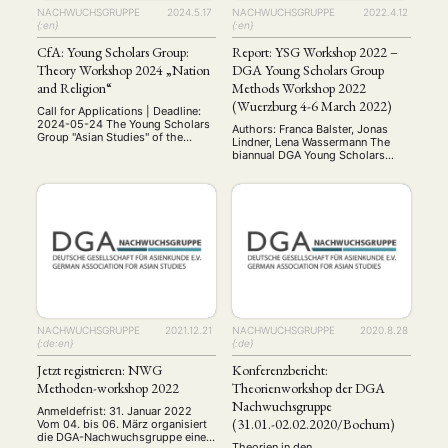
NACHWUCHSGRUPPE
2024.5.17
NACHWUCHSGRUPPE
2022.4.12
{:en}
{:en}
CfA: Young Scholars Group:
Report: YSG Workshop 2022 –
Theory Workshop 2024 „Nation
DGA Young Scholars Group
and Religion“
Methods Workshop 2022
(Wuerzburg 4-6 March 2022)
Call for Applications | Deadline:
2024-05-24 The Young Scholars
Authors: Franca Balster, Jonas
Group "Asian Studies" of the
Lindner, Lena Wassermann The
German Association for Asian
biannual DGA Young Scholars
Studies (DGA) is organizing a
Group (YSG) method workshop
theory workshop on the themes
took place from the 4th to the
"Nation and Religion" from June
6th of March 2022 in Wuerzburg.
14th to 16th, 2024. Various
Young academics with a
theories and theoretical debates
background in Asian Studies came
in Asian studies on these topics
together to learn about and
will be presented and discussed
discuss qualitative and
in groups …
quantitative methods that are
relevant for doing research in …
NEWS
ASIEN
ARBEITSKREISE
VERANSTALTUNGEN
EXPERTISE
NACHWUCHSGRUPPE
2021.12.21
NACHWUCHSGRUPPE
2020.8.28
{:de:en}
{:de}
ANGEBOTE
Jetzt registrieren: NWG
Konferenzbericht:
ANTRAG AUF EINEN SMALL GRANT DER DGA
MITGLIEDERBEREICH
DIE DGA
Methoden-workshop 2022
Theorienworkshop der DGA
MITGLIEDSCHAFT
Nachwuchsgruppe
Anmeldefrist: 31. Januar 2022
(31.01.-02.02.2020/Bochum)
Vom 04. bis 06. März organisiert
die DGA-Nachwuchsgruppe einen
Aktuelles von unseren Mitgliedern
Art
ASIEN (Zeitschrift)
(4)
(5)
(25)
Theorien in den