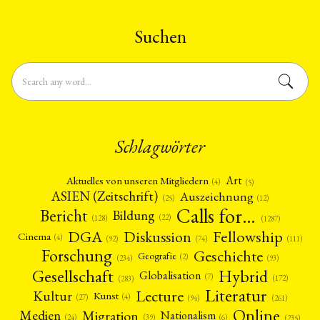
verwendeten Begriffen
auseinandersetzen. In der Regel
rezipieren und adaptieren
Suchen
Forschungen zu …
Schlagwörter
Art
Aktuelles von unseren Mitgliedern
(4)
(5)
ASIEN (Zeitschrift)
Auszeichnung
(12)
(25)
Calls for…
Bericht
Bildung
(22)
(128)
(1287)
Fellowship
DGA
Diskussion
Cinema
(4)
(92)
(74)
(111)
Forschung
Geschichte
Geografie
(2)
(93)
(234)
Gesellschaft
Hybrid
Globalisation
(7)
(172)
(283)
Literatur
Lecture
Kultur
Kunst
(4)
(27)
(94)
(261)
Online
Migration
Medien
Nationalism
(6)
(24)
(39)
(235)