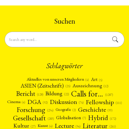
Suchen
Schlagwörter
Art
Aktuelles von unseren Mitgliedern
(4)
(5)
ASIEN (Zeitschrift)
Auszeichnung
(12)
(25)
Calls for…
Bericht
Bildung
(22)
(128)
(1287)
Fellowship
DGA
Diskussion
Cinema
(4)
(92)
(74)
(111)
Forschung
Geschichte
Geografie
(2)
(93)
(234)
Gesellschaft
Hybrid
Globalisation
(7)
(172)
(283)
Literatur
Lecture
Kultur
Kunst
(4)
(27)
(94)
(261)