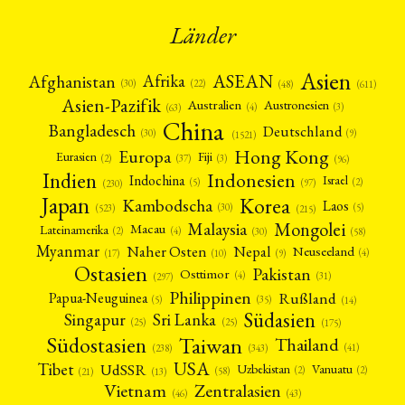
Länder
Asien
Afrika
ASEAN
Afghanistan
(22)
(30)
(48)
(611)
Asien-Pazifik
Australien
Austronesien
(4)
(3)
(63)
China
Bangladesch
Deutschland
(9)
(30)
(1521)
Hong Kong
Europa
Fiji
Eurasien
(3)
(2)
(37)
(96)
Indien
Indonesien
Indochina
Israel
(2)
(5)
(97)
(230)
Japan
Korea
Kambodscha
Laos
(5)
(30)
(523)
(215)
Mongolei
Malaysia
Macau
Lateinamerika
(4)
(2)
(30)
(58)
Myanmar
Nepal
Naher Osten
Neuseeland
(4)
(17)
(10)
(9)
Ostasien
Pakistan
Osttimor
(4)
(31)
(297)
Philippinen
Rußland
Papua-Neuguinea
(5)
(35)
(14)
Südasien
Singapur
Sri Lanka
(25)
(25)
(175)
Taiwan
Südostasien
Thailand
(41)
(238)
(343)
USA
Tibet
UdSSR
Uzbekistan
Vanuatu
(2)
(2)
(58)
(13)
(21)
Vietnam
Zentralasien
(46)
(43)