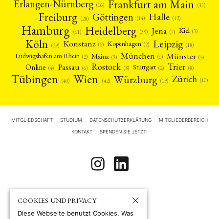
Frankfurt am Main
Erlangen-Nürnberg
(16)
(33)
Freiburg
Halle
Göttingen
(12)
(14)
(28)
Hamburg
Heidelberg
Jena
Kiel
(3)
(7)
(61)
(35)
Köln
Leipzig
Konstanz
Kopenhagen
(2)
(6)
(18)
(29)
München
Münster
Mainz
Ludwigshafen am Rhein
(2)
(6)
(3)
(5)
Rostock
Trier
Passau
Online
Stuttgart
(2)
(6)
(4)
(8)
(8)
Tübingen
Wien
Würzburg
Zürich
(10)
(42)
(40)
(19)
MITGLIEDSCHAFT
STUDIUM
DATENSCHUTZERKLÄRUNG
MITGLIEDERBEREICH
KONTAKT
SPENDEN SIE JETZT!
COOKIES UND PRIVACY
Diese Webseite benutzt Cookies. Was