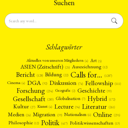
Suchen
Schlagwörter
Art
Aktuelles von unseren Mitgliedern
(4)
(5)
ASIEN (Zeitschrift)
Auszeichnung
(12)
(25)
Calls for…
Bericht
Bildung
(22)
(128)
(1287)
Fellowship
DGA
Diskussion
Cinema
(4)
(92)
(74)
(111)
Forschung
Geschichte
Geografie
(2)
(93)
(234)
Gesellschaft
Hybrid
Globalisation
(7)
(172)
(283)
Literatur
Lecture
Kultur
Kunst
(4)
(27)
(94)
(261)
Online
Migration
Medien
Nationalism
(6)
(24)
(39)
(235)
Politik
Philosophie
Politikwissenschaften
(12)
(13)
(417)