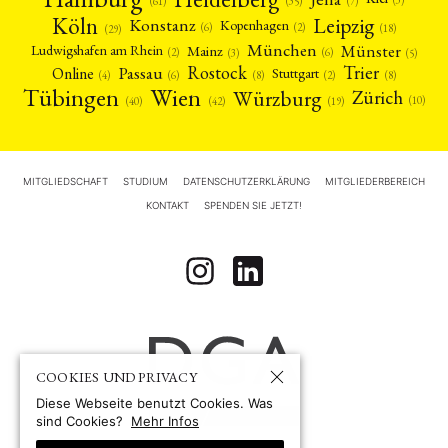
(7)
(61)
(35)
Köln
Leipzig
Konstanz
Kopenhagen
(2)
(6)
(18)
(29)
München
Münster
Mainz
Ludwigshafen am Rhein
(2)
(6)
(3)
(5)
Rostock
Trier
Passau
Online
Stuttgart
(2)
(6)
(4)
(8)
(8)
Tübingen
Wien
Würzburg
Zürich
(10)
(42)
(40)
(19)
MITGLIEDSCHAFT
STUDIUM
DATENSCHUTZERKLÄRUNG
MITGLIEDERBEREICH
KONTAKT
SPENDEN SIE JETZT!
COOKIES UND PRIVACY
Diese Webseite benutzt Cookies. Was
sind Cookies?
Mehr Infos