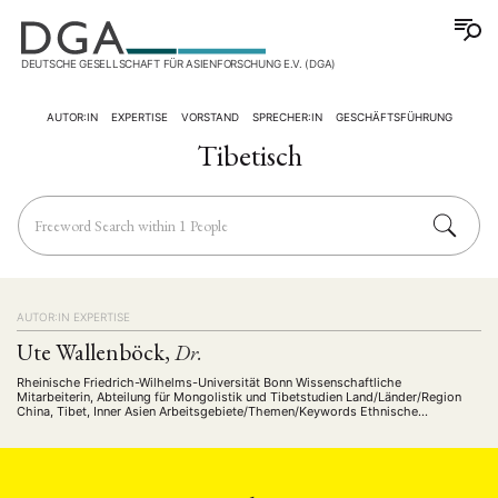
DEUTSCHE GESELLSCHAFT FÜR ASIENFORSCHUNG E.V. (DGA)
AUTOR:IN
EXPERTISE
VORSTAND
SPRECHER:IN
GESCHÄFTSFÜHRUNG
Tibetisch
AUTOR:IN
EXPERTISE
Ute Wallenböck,
Dr.
Rheinische Friedrich-Wilhelms-Universität Bonn Wissenschaftliche
Mitarbeiterin, Abteilung für Mongolistik und Tibetstudien Land/Länder/Region
China, Tibet, Inner Asien Arbeitsgebiete/Themen/Keywords Ethnische
Minderheiten/indigene Gruppen Tibetische Küche Klimakrise & Himalaya
Tibetische Diaspora Chinas ethnische Minderheiten Sprachen fließend: Deutsch,
Englisch, Chinesisch gut: Amdo-Tibetisch passiv: Französisch