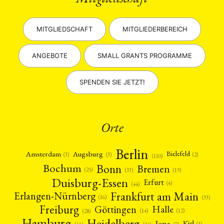
MITGLIEDSCHAFT
MITGLIEDERBEREICH
ANGEBOTE
SMALL GRANTS PROGRAMME
SPENDEN SIE JETZT!
Orte
Berlin
Amsterdam
Augsburg
Bielefeld
(2)
(3)
(3)
(110)
Bonn
Bochum
Bremen
(25)
(19)
(33)
Duisburg-Essen
Erfurt
(4)
(44)
Frankfurt am Main
Erlangen-Nürnberg
(16)
(33)
Freiburg
Halle
Göttingen
(12)
(14)
(28)
Hamburg
Heidelberg
Jena
Kiel
(3)