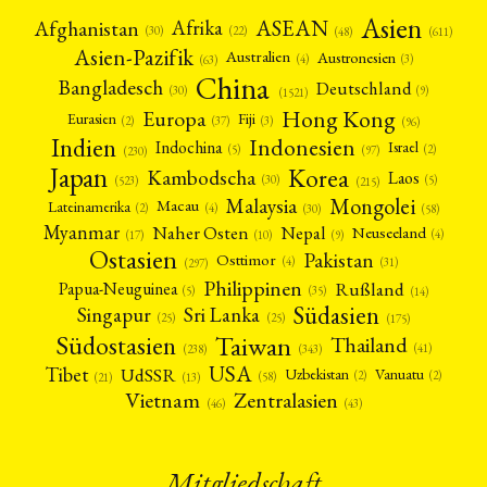
Asien
Afrika
ASEAN
Afghanistan
(22)
(30)
(48)
(611)
MITGLIEDSCHAFT
STUDIUM
DATENSCHUTZERKLÄRUNG
Asien-Pazifik
Australien
Austronesien
(4)
(3)
(63)
MITGLIEDERBEREICH
KONTAKT
SPENDEN SIE JETZT!
China
Bangladesch
Deutschland
(9)
(30)
(1521)
Hong Kong
Europa
Fiji
Eurasien
ENGLISH
(3)
(2)
(37)
(96)
Indien
Indonesien
Indochina
Israel
(2)
(5)
(97)
(230)
Japan
Korea
Kambodscha
Laos
(5)
(30)
(523)
(215)
Mongolei
Malaysia
Macau
Lateinamerika
(4)
(2)
(30)
(58)
Myanmar
Nepal
Naher Osten
Neuseeland
(4)
(17)
(10)
(9)
Ostasien
Pakistan
Osttimor
(4)
(31)
(297)
Philippinen
Rußland
Papua-Neuguinea
(5)
(35)
(14)
Südasien
Singapur
Sri Lanka
(25)
(25)
(175)
Taiwan
Südostasien
Thailand
(41)
(238)
(343)
USA
Tibet
UdSSR
Uzbekistan
Vanuatu
(2)
(2)
(58)
(13)
(21)
Vietnam
Zentralasien
(46)
(43)
Mitgliedschaft