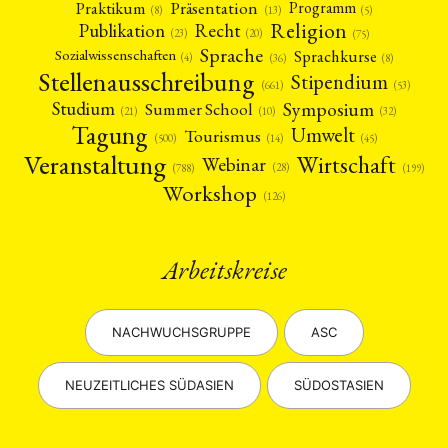
Präsentation
Praktikum
Programm
(5)
(8)
(13)
Religion
Publikation
Recht
(23)
(20)
(75)
Sprache
Sprachkurse
Sozialwissenschaften
(4)
(36)
(8)
Stellenausschreibung
Stipendium
(53)
(661)
Symposium
Studium
Summer School
(21)
(10)
(32)
Tagung
Umwelt
Tourismus
(45)
(14)
(500)
Veranstaltung
Wirtschaft
Webinar
(28)
(788)
(199)
Workshop
(126)
Arbeitskreise
NACHWUCHSGRUPPE
ASC
NEUZEITLICHES SÜDASIEN
SÜDOSTASIEN