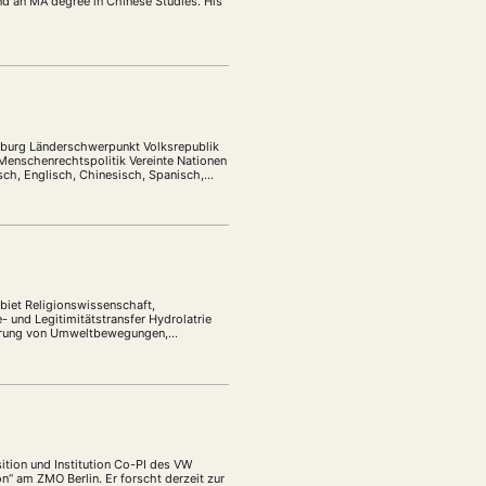
nd an MA degree in Chinese Studies. His
reiburg Länderschwerpunkt Volksrepublik
Menschenrechtspolitik Vereinte Nationen
sch, Englisch, Chinesisch, Spanisch,
biet Religionswissenschaft,
 und Legitimitätstransfer Hydrolatrie
sierung von Umweltbewegungen,
religiöse Ausdrucksformen in Ost- und
tion und Institution Co-PI des VW
n“ am ZMO Berlin. Er forscht derzeit zur