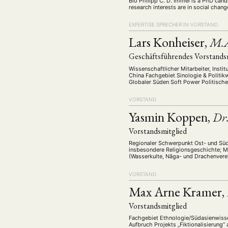
Bio Philipp C. D. Immel is a PhD can
research interests are in social chan
EXPERTISE
SPRECHER:IN
VORSTAND
Lars Konheiser,
M.
Geschäftsführendes Vorstandsm
Wissenschaftlicher Mitarbeiter, Inst
China Fachgebiet Sinologie & Politik
Globaler Süden Soft Power Politische
Portugiesisch gut: Italienisch Forsch
VORSTAND
Yasmin Koppen,
Dr
Vorstandsmitglied
Regionaler Schwerpunkt Ost- und Süd
insbesondere Religionsgeschichte; Me
(Wasserkulte, Nāga- und Drachenvere
Umweltdeitäten) Postkoloniale Erinner
Südostasien …
VORSTAND
Max Arne Kramer,
Vorstandsmitglied
Fachgebiet Ethnologie/Südasienwissen
Aufbruch Projekts „Fiktionalisierung“