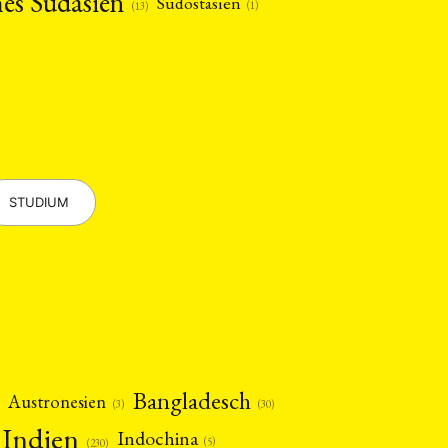
hes Südasien
Südostasien
(1)
(13)
STUDIUM
Bangladesch
Austronesien
(30)
(3)
Indien
Indochina
(5)
(230)