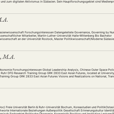
t und zum digitalen Aktivismus in Südasien. Sein Hauptforschungsgebiet sind Medienpra
.A.
asienwissenschaft Forschungsinteressen Datengeleitete Governance, Governing by Numb
ssenschaftlicher Mitarbeiter, Martin-Luther-Universität Halle-Wittenberg Bio Bachelor
issenschaft an der Universität Rostock, Master Politikwissenschaft/Moderne Südasie
r in einem DFG-Forschungsprojekt zu den Sustainable Development Goals in Indien, sei
,
M.A.
 Ökonomie Forschungsinteressen Global Leadership Analysis, Chinese Outer Space Polici
A Ruhr DFG Research Training Group GRK 2833 East Asian Futures, located at Universit
raining Group GRK 2833 East Asian Futures Visions and Realizations on National, Tran
Doc) Freie Universität Berlin & Ruhr-Universität Bochum, Koreastudien und PolitikOsta
worte Internationale Beziehungen Außenpolitik Gesellschaft Erinnerungskultur Identitä
esisch Fachgebiet Politische Ökonomie, Koreanistik Position und Institution Lecturer/R