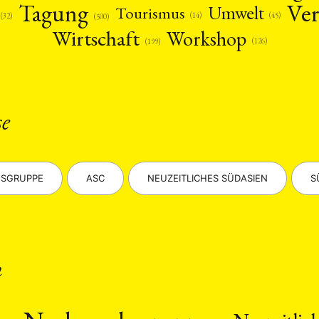
Ver
Tagung
Umwelt
Tourismus
(14)
(45)
(32)
(500)
Wirtschaft
Workshop
(126)
(199)
se
SGRUPPE
ASC
NEUZEITLICHES SÜDASIEN
S
n