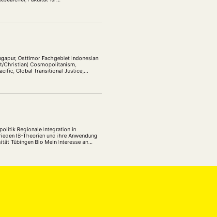
ngapur, Osttimor Fachgebiet Indonesian
ant/Christian) Cosmopolitanism,
ific, Global Transitional Justice,
EBOTE
litik Regionale Integration in
 Frieden IB-Theorien und ihre Anwendung
 SMALL GRANT DER DGA
ität Tübingen Bio Mein Interesse an
ng
Bericht
(12)
(128)
Forschung
)
(234)