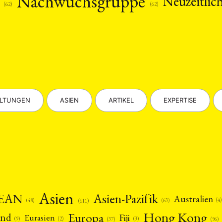
s
Nachwuchsgruppe
Neuzeitlic
(62)
(62)
ALTUNGEN
ASIEN
ARTIKEL
EXPERTISE
Asien
EAN
Asien-Pazifik
Australien
(4)
(48)
(63)
(611)
Hong Kong
Europa
and
Fiji
Eurasien
(9)
(2)
(3)
(96)
(37)