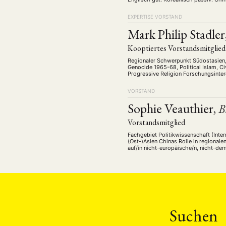
Ostasienwissenschaften, Ruhr Universi
EXPERTISE
VORSTAND
Mark Philip Stadler
Kooptiertes Vorstandsmitglied
Regionaler Schwerpunkt Südostasien, 
Genocide 1965-68, Political Islam, C
Progressive Religion Forschungsintere
Cosmopolitanism in the Anthropocene 
VORSTAND
Sophie Veauthier,
B
Vorstandsmitglied
Fachgebiet Politikwissenschaft (Inte
(Ost-)Asien Chinas Rolle in regionale
NEWS
ASIEN
ARBEI
auf/in nicht-europäische/n, nicht-dem
China ist früh durch einen Schülerau
Aktuelles von uns
Suchen
Bildung
Call
(22)