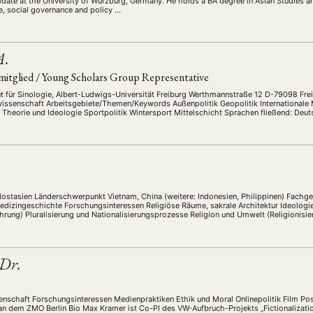
didate at the University of Würzburg, Germany. He holds a BA degree in Asian Studies a
ge, social governance and policy …
A.
itglied / Young Scholars Group Representative
itut für Sinologie, Albert-Ludwigs-Universität Freiburg Werthmannstraße 12 D-79098 F
wissenschaft Arbeitsgebiete/Themen/Keywords Außenpolitik Geopolitik Internationale 
 Theorie und Ideologie Sportpolitik Wintersport Mittelschicht Sprachen fließend: Deut
ungsinteressen Die politische und gesellschaftliche Dimension von Sport in der …
.
ostasien Länderschwerpunkt Vietnam, China (weitere: Indonesien, Philippinen) Fachge
dizingeschichte Forschungsinteressen Religiöse Räume, sakrale Architektur Ideologie-
hrung) Pluralisierung und Nationalisierungsprozesse Religion und Umwelt (Religioni
ungspolitik, Identität und Institutionalisierung in Südostasien Gender, Queerness und 
Dr.
schaft Forschungsinteressen Medienpraktiken Ethik und Moral Onlinepolitik Film Posi
 an dem ZMO Berlin Bio Max Kramer ist Co-PI des VW-Aufbruch-Projekts „Fictionalizatio