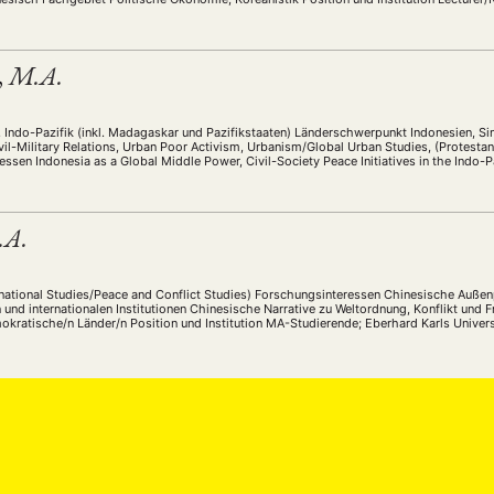
tät Bochum Bio Dr. Florian Pölking studierte Koreanistik und Sinologie in der …
,
M.A.
Indo-Pazifik (inkl. Madagaskar und Pazifikstaaten) Länderschwerpunkt Indonesien, Si
ivil-Military Relations, Urban Poor Activism, Urbanism/Global Urban Studies, (Protest
ssen Indonesia as a Global Middle Power, Civil-Society Peace Initiatives in the Indo-Pac
Position und Institution Affiliate PhD …
.A.
ANG
rnational Studies/Peace and Conflict Studies) Forschungsinteressen Chinesische Außenpo
n und internationalen Institutionen Chinesische Narrative zu Weltordnung, Konflikt und
TSKREISE
VERANSTALTUNGEN
EXPERTISE
ANTRAG AUF EINEN
okratische/n Länder/n Position und Institution MA-Studierende; Eberhard Karls Univers
stausch entstanden. …
MITGLIEDERBEREICH
DIE DGA
MITGLIEDSCHAFT
eren Mitgliedern
Art
ASIEN (Zeitschrift)
Auszeichnu
(4)
(5)
(25)
s for…
Cinema
DGA
Diskussion
Fellowship
(1287)
(4)
(92)
(74)
(111