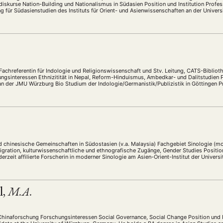
sdiskurse Nation-Building und Nationalismus in Südasien Position und Institution Prof
 für Südasienstudien des Instituts für Orient- und Asienwissenschaften an der Univers
, Fachreferentin für Indologie und Religionswissenschaft und Stv. Leitung, CATS-Bibli
gsinteressen Ethnizitität in Nepal, Reform-Hinduismus, Ambedkar- und Dalitstudien Po
 an der JMU Würzburg Bio Studium der Indologie/Germanistik/Publizistik in Göttingen P
ien-Institut in Heidelberg …
 chinesische Gemeinschaften in Südostasien (v.a. Malaysia) Fachgebiet Sinologie (m
gration, kulturwissenschaftliche und ethnografische Zugänge, Gender Studies Positio
derzeit affilierte Forscherin in moderner Sinologie am Asien-Orient-Institut der Universi
her …
l,
M.A.
Chinaforschung Forschungsinteressen Social Governance, Social Change Position und 