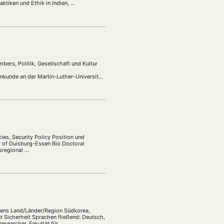
ktiken und Ethik in Indien, …
ers, Politik, Gesellschaft und Kultur
nkunde an der Martin-Luther-Universität
t 2023 wissenschaftlicher Mitarbeiter
es, Security Policy Position und
y of Duisburg-Essen Bio Doctoral
sregional …
siens Land/Länder/Region Südkorea,
t Sicherheit Sprachen fließend: Deutsch,
esearcher, Fakultät für