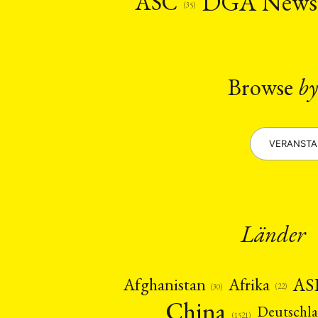
DGA New
ASC
(35)
Browse
by
VERANST
Länder
AS
Afghanistan
Afrika
(22)
(30)
China
Deutschl
(1521)