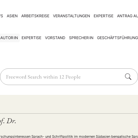
WS
ASIEN
ARBEITSKREISE
VERANSTALTUNGEN
EXPERTISE
ANTRAG AU
AUTOR:IN
EXPERTISE
VORSTAND
SPRECHER:IN
GESCHÄFTSFÜHRUNG
f. Dr.
schungsinteressen Sprach- und Schriftpolitik im modernen Südasien bengalische Sprac