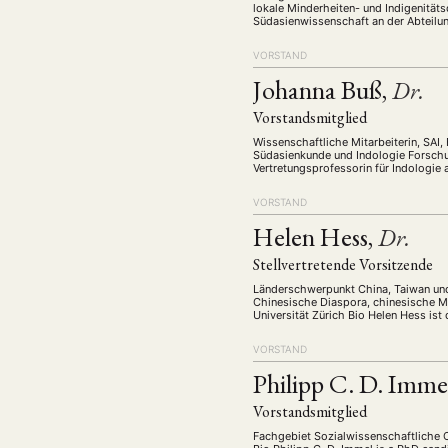
lokale Minderheiten- und Indigenität
Südasienwissenschaft an der Abteilung
2017 Professorin für …
VORSTAND
Johanna Buß,
Dr.
Vorstandsmitglied
Wissenschaftliche Mitarbeiterin, SAI
Südasienkunde und Indologie Forschun
Vertretungsprofessorin für Indologie
in der klassischen Indologie am Südas
VORSTAND
Helen Hess,
Dr.
Stellvertretende Vorsitzende
Länderschwerpunkt China, Taiwan und
Chinesische Diaspora, chinesische Mi
Universität Zürich Bio Helen Hess ist 
sich mit moderner und zeitgenössisc
VORSTAND
Philipp C. D. Imme
Vorstandsmitglied
Fachgebiet Sozialwissenschaftliche 