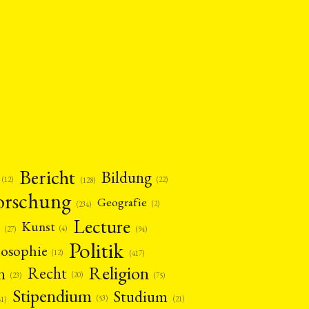
tur
Kunst
(27)
(4)
Philosophie
)
(12)
Publikation
(5)
(23)
enausschreibung
(661)
Tourismus
(14)
op
(126)
CH
KONTAKT
Bericht
Bildung
(12)
(22)
(128)
orschung
Geografie
(2)
(234)
Lecture
Kunst
(4)
(27)
(94)
Politik
losophie
(12)
(417)
Religion
n
Recht
(20)
(75)
(23)
Stipendium
Studium
(53)
(21)
61)