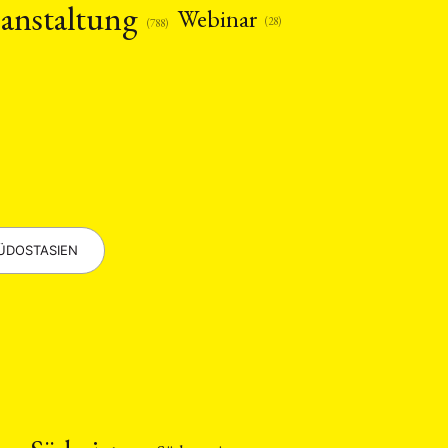
anstaltung
Webinar
(28)
(788)
ÜDOSTASIEN