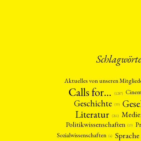
Geografie
Ge
(2)
Lecture
Lite
(94)
Politik
Polit
(417)
Recht
Religio
(20)
Stipendium
(53
Umwe
Schlagwört
MITGLIEDSC
Aktuelles von unseren Mitglied
Calls for…
Cine
(1287)
Gese
Geschichte
(93)
Literatur
Medie
(261)
Politikwissenschaften
P
(13)
Sprache
Sozialwissenschaften
(4)