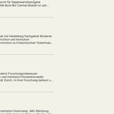
essorin für Gegenwartsbezogene
ität Bonn Bio Carmen Brandt ist seit
othek Uni Heidelberg Fachgebiet Moderne
sition und Institution
romotion zu hinduistischen Totenritualen
odern) Forschungsinteressen
n und Institution Postdoktorandin
tät Zürich. In ihrer Forschung befasst sie
Institution Doktorand, JMU Würzburg