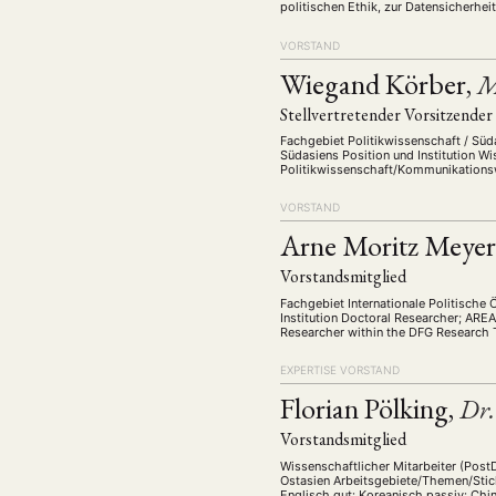
politischen Ethik, zur Datensicherhei
VORSTAND
Wiegand Körber,
M
Stellvertretender Vorsitzender
Fachgebiet Politikwissenschaft / Süd
Südasiens Position und Institution Wi
Politikwissenschaft/Kommunikationsw
Halle-Wittenberg, ab 2020 Mitarbeite
am Lehrstuhl …
VORSTAND
Arne Moritz Meyer
Vorstandsmitglied
Fachgebiet Internationale Politische
Institution Doctoral Researcher; ARE
Researcher within the DFG Research T
EXPERTISE
VORSTAND
Florian Pölking,
Dr.
Vorstandsmitglied
Wissenschaftlicher Mitarbeiter (Post
Ostasien Arbeitsgebiete/Themen/Stich
Englisch gut: Koreanisch passiv: Chin