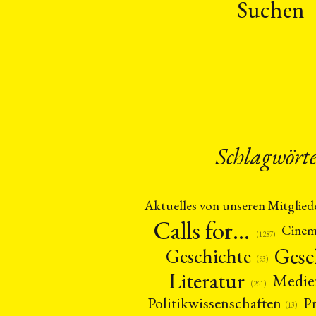
Suchen
Schlagwört
Aktuelles von unseren Mitglied
Calls for…
Cine
(1287)
Gese
Geschichte
(93)
Literatur
Medie
(261)
Politikwissenschaften
P
(13)