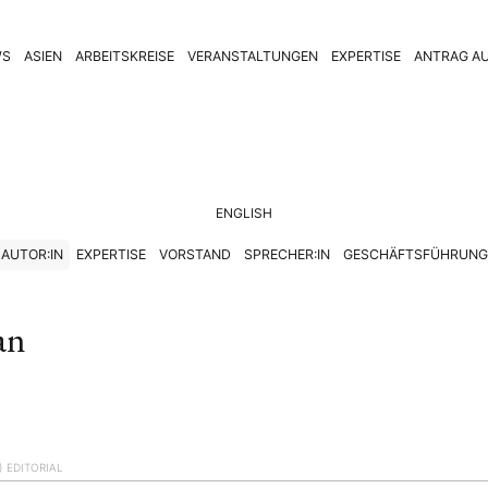
WS
ASIEN
ARBEITSKREISE
VERANSTALTUNGEN
EXPERTISE
ANTRAG AU
ENGLISH
AUTOR:IN
EXPERTISE
VORSTAND
SPRECHER:IN
GESCHÄFTSFÜHRUNG
an
)
EDITORIAL