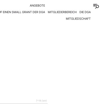
ANGEBOTE
F EINEN SMALL GRANT DER DGA
MITGLIEDERBEREICH
DIE DGA
MITGLIEDSCHAFT
7–14
{:en}