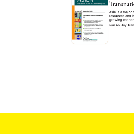
Transnati
Asia is a major
resources and i
growing economi
von
An Huy Tra