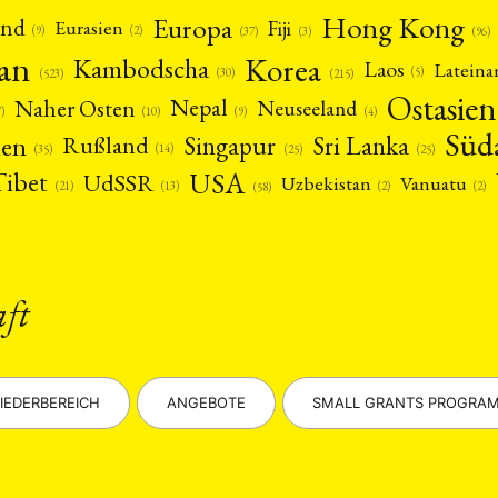
Hong Kong
Europa
and
Fiji
Eurasien
(9)
(2)
(3)
(96)
(37)
pan
Korea
Kambodscha
Laos
Latein
(5)
(30)
(523)
(215)
Ostasien
Nepal
Naher Osten
Neuseeland
(4)
(9)
(10)
7)
Süd
nen
Singapur
Sri Lanka
Rußland
(14)
(25)
(25)
(35)
USA
Tibet
UdSSR
Uzbekistan
Vanuatu
(21)
(2)
(2)
(13)
(58)
aft
IEDERBEREICH
ANGEBOTE
SMALL GRANTS PROGRA