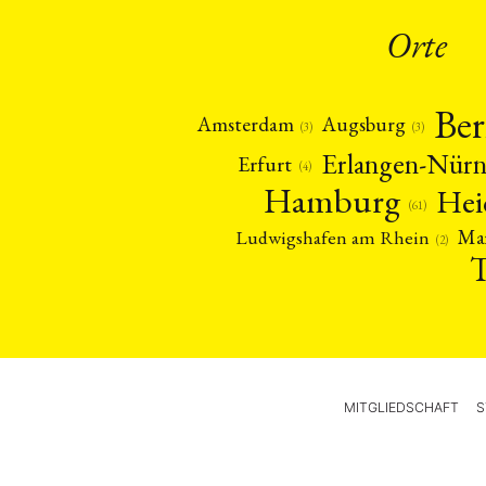
Orte
Ber
Amsterdam
Augsburg
(3)
(3)
Erlangen-Nür
Erfurt
(4)
Hamburg
Hei
(61)
Ma
Ludwigshafen am Rhein
(2)
MITGLIEDSCHAFT
S