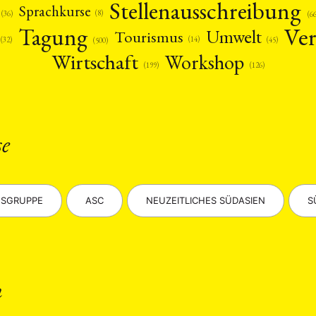
Stellenausschreibung
Sprachkurse
(8)
(36)
(6
Ver
Tagung
Umwelt
Tourismus
(14)
(45)
(32)
(500)
Wirtschaft
Workshop
(126)
(199)
ANG
se
TSKREISE
VERANSTALTUNGEN
EXPERTISE
ANTRAG AUF EINEN
MITGLIEDERBEREICH
DIE DGA
MITGLIEDSCHAFT
SGRUPPE
ASC
NEUZEITLICHES SÜDASIEN
S
eren Mitgliedern
Art
ASIEN (Zeitschrift)
Auszeichnu
(4)
(5)
(25)
s for…
Cinema
DGA
Diskussion
Fellowship
(1287)
(4)
(92)
(74)
(111
schichte
Gesellschaft
Globalisation
Hybrid
Kul
(93)
(283)
(7)
(172)
ratur
Medien
Migration
Nationalism
Online
n
(261)
(24)
(39)
(6)
(235
ikwissenschaften
Praktikum
Präsentation
Programm
(13)
(8)
(13)