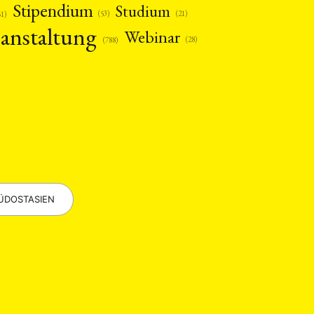
Stipendium
Studium
(53)
(21)
61)
anstaltung
Webinar
(28)
(788)
EBOTE
 SMALL GRANT DER DGA
ÜDOSTASIEN
ng
Bericht
(12)
(128)
Forschung
)
(234)
tur
Kunst
(27)
(4)
Philosophie
)
(12)
Publikation
(5)
(23)