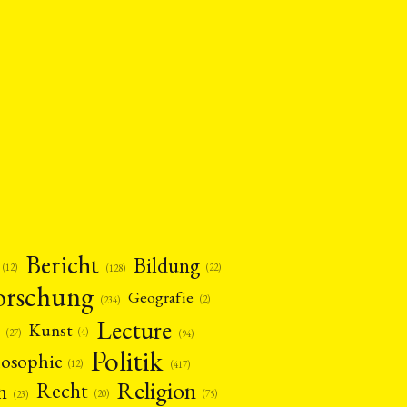
Bericht
Bildung
(12)
(22)
(128)
orschung
Geografie
(2)
(234)
Lecture
Kunst
(4)
(27)
(94)
Politik
losophie
(12)
(417)
Religion
n
Recht
(20)
(75)
(23)