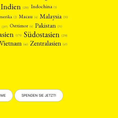
Indien
Indochina
(5)
(230)
Malaysia
Macau
amerika
(4)
(2)
(30)
Pakistan
Osttimor
(4)
(31)
(297)
asien
Südostasien
(175)
(238)
Vietnam
Zentralasien
(46)
(43)
MME
SPENDEN SIE JETZT!