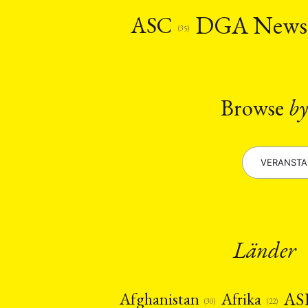
Recht
Religio
(20)
DGA New
ASC
Stipendium
(53
(35)
Umwe
MITGLIEDSC
Browse
by
VERANST
Länder
AS
Afghanistan
Afrika
(22)
(30)