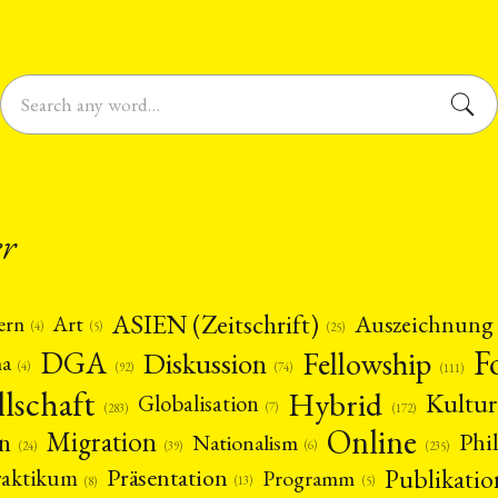
er
ASIEN (Zeitschrift)
Auszeichnung
Art
ern
(5)
(4)
(25)
F
DGA
Diskussion
Fellowship
ma
(4)
(74)
(92)
(111)
llschaft
Hybrid
Kultur
Globalisation
(7)
(172)
(283)
Online
Migration
n
Phi
Nationalism
(6)
(39)
(24)
(235)
Publikatio
Präsentation
raktikum
Programm
(13)
(5)
(8)