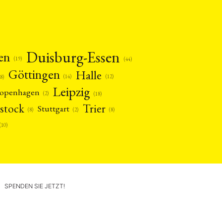
Duisburg-Essen
en
(19)
(44)
Göttingen
Halle
(14)
(12)
28)
Leipzig
openhagen
(2)
(18)
stock
Trier
Stuttgart
(2)
(8)
(8)
(10)
SPENDEN SIE JETZT!