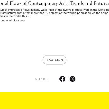
onal Flows of Contemporary Asia: Trends and Future
 hub of impressive flows in many ways. Half of the twelve biggest rivers in the world f
nfrastructures that affect more than 50 percent of the world’s population. As the home
es in the world, this …
n
und
Aimi Muranaka
AUTOR:IN
SHARE