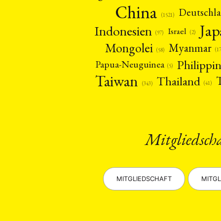
China
Deutschl
(1521)
Ja
Indonesien
Israel
(2)
(97)
Mongolei
Myanmar
(1
(58)
Philippi
Papua-Neuguinea
(5)
Taiwan
Thailand
(41)
(343)
Mitgliedsch
MITGLIEDSCHAFT
MITGL