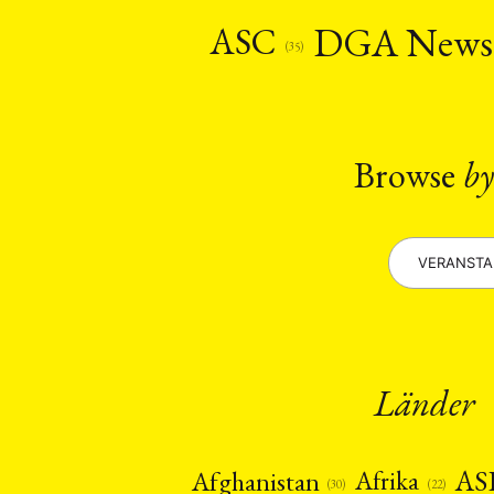
Recht
Religio
(20)
DGA New
ASC
Stipendium
(53
(35)
Umwe
MITGLIEDSC
Browse
by
VERANST
Länder
AS
Afghanistan
Afrika
(22)
(30)