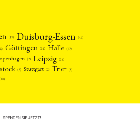
Duisburg-Essen
en
(19)
(44)
Göttingen
Halle
(14)
(12)
28)
Leipzig
openhagen
(2)
(18)
stock
Trier
Stuttgart
(2)
(8)
(8)
(10)
SPENDEN SIE JETZT!