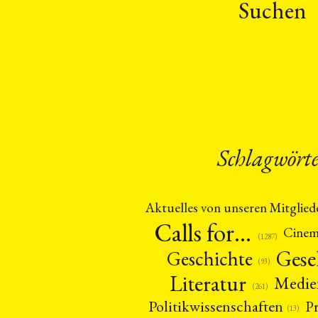
Suchen
Schlagwört
Aktuelles von unseren Mitglied
Calls for…
Cine
(1287)
Gese
Geschichte
(93)
Literatur
Medie
(261)
Politikwissenschaften
P
(13)