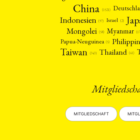
China
Deutschl
(1521)
Ja
Indonesien
Israel
(2)
(97)
Mongolei
Myanmar
(1
(58)
Philippi
Papua-Neuguinea
(5)
Taiwan
Thailand
(41)
(343)
Mitgliedsch
MITGLIEDSCHAFT
MITGL