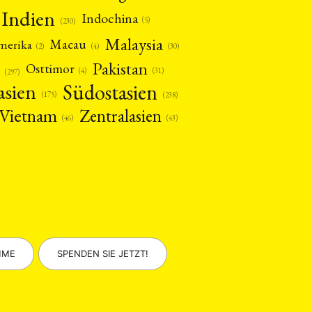
Indien
Indochina
(5)
(230)
Malaysia
Macau
amerika
(4)
(2)
(30)
Pakistan
Osttimor
(4)
(31)
(297)
asien
Südostasien
(175)
(238)
Vietnam
Zentralasien
(46)
(43)
MME
SPENDEN SIE JETZT!