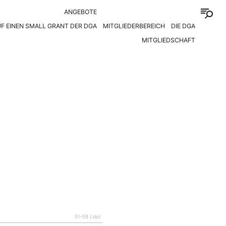
ANGEBOTE
F EINEN SMALL GRANT DER DGA
MITGLIEDERBEREICH
DIE DGA
MITGLIEDSCHAFT
51–58
{:de}