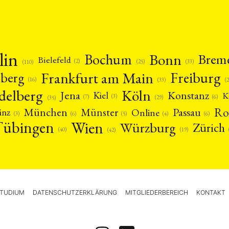
lin
Bonn
Bochum
Brem
Bielefeld
(2)
(25)
(33)
(110)
Frankfurt am Main
Freiburg
nberg
(16)
(
(33)
delberg
Köln
Jena
Konstanz
Kiel
K
(3)
(7)
(6)
(29)
(35)
Ro
München
Passau
Münster
inz
Online
(3)
(5)
(4)
(6)
(6)
Tübingen
Wien
Würzburg
Zürich
(19)
(40)
(42)
TUDIUM
DATENSCHUTZERKLÄRUNG
MITGLIEDERBEREICH
KONTAKT