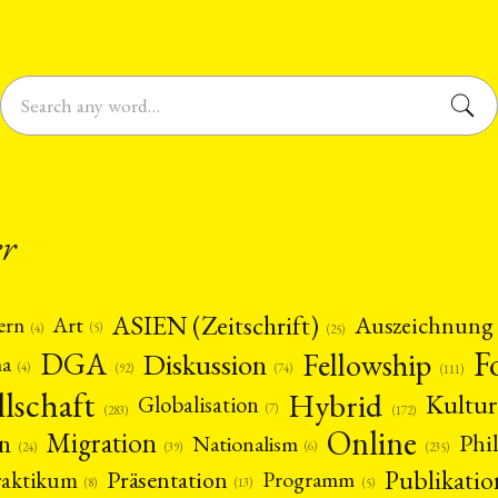
er
ASIEN (Zeitschrift)
Auszeichnung
Art
ern
(5)
(4)
(25)
F
DGA
Diskussion
Fellowship
ma
(4)
(74)
(92)
(111)
llschaft
Hybrid
Kultur
Globalisation
(7)
(172)
(283)
Online
Migration
n
Phi
Nationalism
(6)
(39)
(24)
(235)
Publikatio
Präsentation
raktikum
Programm
(13)
(5)
(8)