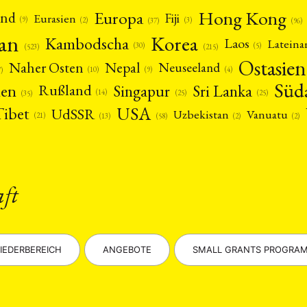
Hong Kong
Europa
and
Fiji
Eurasien
(9)
(2)
(3)
(96)
(37)
pan
Korea
Kambodscha
Laos
Latein
(5)
(30)
(523)
(215)
Ostasien
Nepal
Naher Osten
Neuseeland
(4)
(9)
(10)
7)
Süd
nen
Singapur
Sri Lanka
Rußland
(14)
(25)
(25)
(35)
USA
Tibet
UdSSR
Uzbekistan
Vanuatu
(21)
(2)
(2)
(13)
(58)
aft
IEDERBEREICH
ANGEBOTE
SMALL GRANTS PROGRA