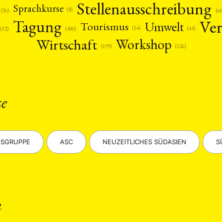
Stellenausschreibung
Sprachkurse
(8)
(36)
(6
Ver
Tagung
Umwelt
Tourismus
(14)
(45)
(32)
(500)
Wirtschaft
Workshop
(126)
(199)
ANG
se
TSKREISE
VERANSTALTUNGEN
EXPERTISE
ANTRAG AUF EINEN
MITGLIEDERBEREICH
DIE DGA
MITGLIEDSCHAFT
SGRUPPE
ASC
NEUZEITLICHES SÜDASIEN
S
eren Mitgliedern
Art
ASIEN (Zeitschrift)
Auszeichnu
(4)
(5)
(25)
s for…
Cinema
DGA
Diskussion
Fellowship
(1287)
(4)
(92)
(74)
(111
schichte
Gesellschaft
Globalisation
Hybrid
Kul
(93)
(283)
(7)
(172)
ratur
Medien
Migration
Nationalism
Online
n
(261)
(24)
(39)
(6)
(235
ikwissenschaften
Praktikum
Präsentation
Programm
(13)
(8)
(13)