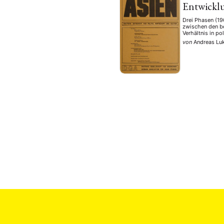
Entwickl
Drei Phasen (19
zwischen den b
Verhältnis in p
von
Andreas Lu