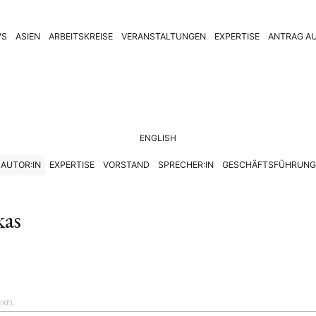
WS
ASIEN
ARBEITSKREISE
VERANSTALTUNGEN
EXPERTISE
ANTRAG AU
ENGLISH
AUTOR:IN
EXPERTISE
VORSTAND
SPRECHER:IN
GESCHÄFTSFÜHRUNG
kas
IKEL