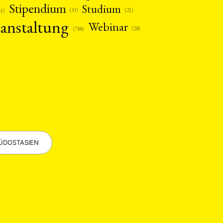
Stipendium
Studium
(53)
(21)
61)
anstaltung
Webinar
(28)
(788)
EBOTE
 SMALL GRANT DER DGA
ÜDOSTASIEN
ng
Bericht
(12)
(128)
Forschung
)
(234)
tur
Kunst
(27)
(4)
Philosophie
)
(12)
Publikation
(5)
(23)