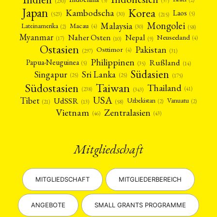
(5)
(97)
(230)
Japan
Korea
Kambodscha
Laos
(5)
(30)
(523)
(215)
Mongolei
Malaysia
Macau
Lateinamerika
(4)
(2)
(30)
(58)
Myanmar
Nepal
Naher Osten
Neuseeland
(4)
(17)
(10)
(9)
Ostasien
Pakistan
Osttimor
(4)
(31)
(297)
Philippinen
Rußland
Papua-Neuguinea
(5)
(35)
(14)
Südasien
Singapur
Sri Lanka
(25)
(25)
(175)
Taiwan
Südostasien
Thailand
(41)
(238)
(343)
USA
Tibet
UdSSR
Uzbekistan
Vanuatu
(2)
(2)
(58)
(13)
(21)
Vietnam
Zentralasien
(46)
(43)
Mitgliedschaft
MITGLIEDSCHAFT
MITGLIEDERBEREICH
ANGEBOTE
SMALL GRANTS PROGRAMME