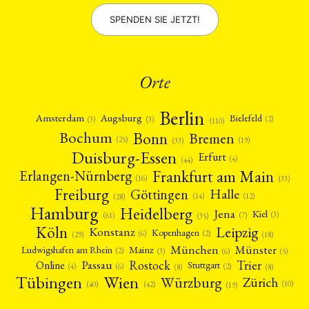
SPENDEN SIE JETZT!
Orte
Berlin
Amsterdam
Augsburg
Bielefeld
(2)
(3)
(3)
(110)
Bonn
Bochum
Bremen
(25)
(19)
(33)
Duisburg-Essen
Erfurt
(4)
(44)
Frankfurt am Main
Erlangen-Nürnberg
(16)
(33)
Freiburg
Halle
Göttingen
(12)
(14)
(28)
Hamburg
Heidelberg
Jena
Kiel
(3)
(7)
(61)
(35)
Köln
Leipzig
Konstanz
Kopenhagen
(2)
(6)
(18)
(29)
München
Münster
Mainz
Ludwigshafen am Rhein
(2)
(6)
(3)
(5)
Rostock
Trier
Passau
Online
Stuttgart
(2)
(6)
(4)
(8)
(8)
Tübingen
Wien
Würzburg
Zürich
(10)
(42)
(40)
(19)