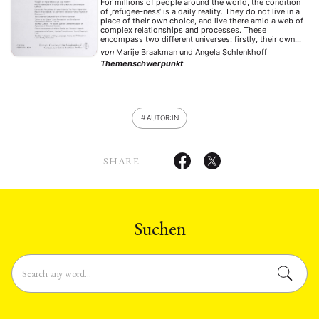
For millions of people around the world, the condition
of ‚refugee-ness‘ is a daily reality. They do not live in a
place of their own choice, and live there amid a web of
complex relationships and processes. These
encompass two different universes: firstly, their own
socio-cultural, historical and political roots, which in
von
Marije Braakman
und
Angela Schlenkhoff
themselves carry a …
Themenschwerpunkt
AUTOR:IN
SHARE
Suchen