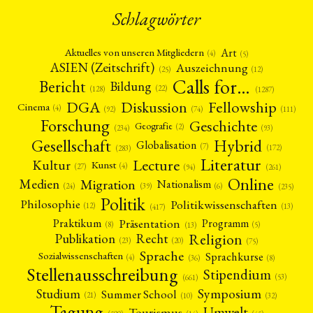
Schlagwörter
Art
Aktuelles von unseren Mitgliedern
(4)
(5)
ASIEN (Zeitschrift)
Auszeichnung
(12)
(25)
Calls for…
Bericht
Bildung
(22)
(128)
(1287)
Fellowship
DGA
Diskussion
Cinema
(4)
(92)
(74)
(111)
Forschung
Geschichte
Geografie
(2)
(93)
(234)
Gesellschaft
Hybrid
Globalisation
(7)
(172)
(283)
Literatur
Lecture
Kultur
Kunst
(4)
(27)
(94)
(261)
Online
Migration
Medien
Nationalism
(6)
(24)
(39)
(235)
Politik
Philosophie
Politikwissenschaften
(12)
(13)
(417)
Präsentation
Praktikum
Programm
(5)
(8)
(13)
Religion
Publikation
Recht
(23)
(20)
(75)
Sprache
Sprachkurse
Sozialwissenschaften
(4)
(36)
(8)
Stellenausschreibung
Stipendium
(53)
(661)
Symposium
Studium
Summer School
(21)
(10)
(32)
Tagung
Umwelt
Tourismus