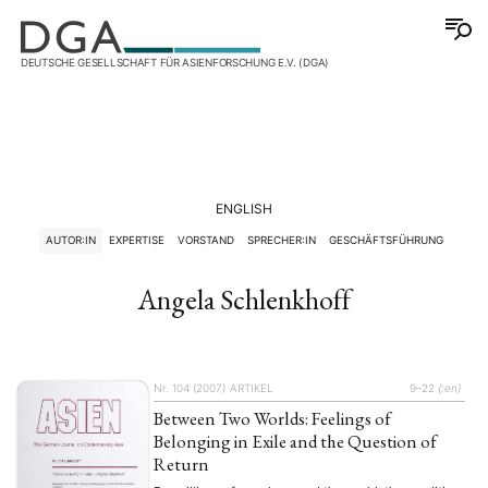
DEUTSCHE GESELLSCHAFT FÜR ASIENFORSCHUNG E.V. (DGA)
ENGLISH
AUTOR:IN
EXPERTISE
VORSTAND
SPRECHER:IN
GESCHÄFTSFÜHRUNG
Angela Schlenkhoff
Nr. 104 (2007)
ARTIKEL
9–22
{:en}
Between Two Worlds: Feelings of
Belonging in Exile and the Question of
Return