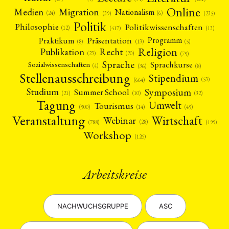
Online
Migration
Medien
Nationalism
(6)
(24)
(39)
(235)
Politik
Philosophie
Politikwissenschaften
(12)
(13)
(417)
Präsentation
Praktikum
Programm
(5)
(8)
(13)
Religion
Publikation
Recht
(23)
(20)
(75)
Sprache
Sprachkurse
Sozialwissenschaften
(4)
(36)
(8)
Stellenausschreibung
Stipendium
(53)
(664)
Symposium
Studium
Summer School
(21)
(10)
(32)
Tagung
Umwelt
Tourismus
(45)
(14)
(500)
Veranstaltung
Wirtschaft
Webinar
(28)
(788)
(199)
Workshop
(126)
Arbeitskreise
NEWS
ASIEN
ARBEITSKREISE
VERANSTALTUNGEN
EXPERTISE
ANGEBOTE
NACHWUCHSGRUPPE
ASC
ANTRAG AUF EINEN SMALL GRANT DER DGA
MITGLIEDERBEREICH
DIE DGA
MITGLIEDSCHAFT