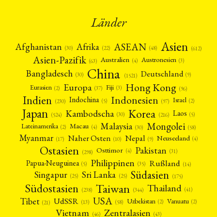
Länder
Asien
Afrika
ASEAN
Afghanistan
(22)
(30)
(48)
(612)
Asien-Pazifik
Australien
Austronesien
(4)
(3)
(63)
China
Bangladesch
Deutschland
(9)
(30)
(1521)
Hong Kong
Europa
Fiji
Eurasien
(3)
(2)
(37)
(96)
Indien
Indonesien
Indochina
Israel
(2)
(5)
(97)
(230)
Japan
Korea
Kambodscha
Laos
(5)
(30)
(524)
(216)
Mongolei
Malaysia
Macau
Lateinamerika
(4)
(2)
(30)
(58)
Myanmar
Nepal
Naher Osten
Neuseeland
(4)
(17)
(10)
(9)
Ostasien
Pakistan
Osttimor
(4)
(31)
(298)
Philippinen
Rußland
Papua-Neuguinea
(5)
(35)
(14)
Südasien
Singapur
Sri Lanka
(25)
(25)
(175)
Taiwan
Südostasien
Thailand
(41)
(238)
(344)
USA
Tibet
UdSSR
Uzbekistan
Vanuatu
(2)
(2)
(58)
(13)
(21)
Vietnam
Zentralasien
(46)
(43)