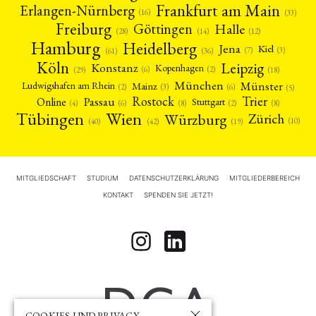
Frankfurt am Main
Erlangen-Nürnberg
(16)
(33)
Freiburg
Halle
Göttingen
(12)
(14)
(28)
Hamburg
Heidelberg
Jena
Kiel
(3)
(7)
(61)
(36)
Köln
Leipzig
Konstanz
Kopenhagen
(2)
(6)
(18)
(29)
München
Münster
Mainz
Ludwigshafen am Rhein
(2)
(6)
(3)
(5)
Rostock
Trier
Passau
Online
Stuttgart
(2)
(6)
(4)
(8)
(8)
Tübingen
Wien
Würzburg
Zürich
(10)
(42)
(40)
(19)
MITGLIEDSCHAFT
STUDIUM
DATENSCHUTZERKLÄRUNG
MITGLIEDERBEREICH
KONTAKT
SPENDEN SIE JETZT!
COOKIES UND PRIVACY