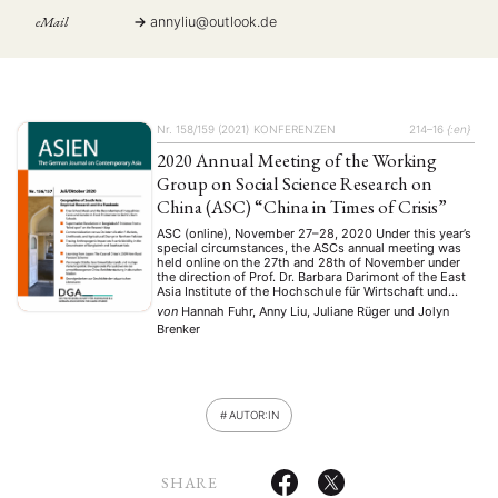
eMail
annyliu
@
outlook.de
Nr. 158/159 (2021)
KONFERENZEN
214–16
{:en}
2020 Annual Meeting of the Working
Group on Social Science Research on
China (ASC) “China in Times of Crisis”
ASC (online), November 27–28, 2020 Under this year’s
special circumstances, the ASCs annual meeting was
held online on the 27th and 28th of November under
the direction of Prof. Dr. Barbara Darimont of the East
Asia Institute of the Hochschule für Wirtschaft und
Gesellschaft Ludwigshafen. Around 50 members of
von
Hannah Fuhr, Anny Liu, Juliane Rüger
und
Jolyn
the ASC “zoomed in” from all …
Brenker
AUTOR:IN
SHARE