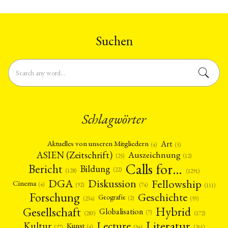
Suchen
Schlagwörter
Art
Aktuelles von unseren Mitgliedern
(4)
(5)
ASIEN (Zeitschrift)
Auszeichnung
(12)
(25)
Calls for…
Bericht
Bildung
(22)
(128)
(1291)
Fellowship
DGA
Diskussion
Cinema
(4)
(92)
(74)
(111)
Forschung
Geschichte
Geografie
(2)
(93)
(234)
Gesellschaft
Hybrid
Globalisation
(7)
(172)
(283)
Literatur
Lecture
Kultur
Kunst
(4)
(27)
(94)
(261)