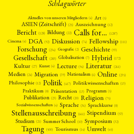
Schlagwörter
Art
Aktuelles von unseren Mitgliedern
(4)
(5)
ASIEN (Zeitschrift)
Auszeichnung
(12)
(25)
Calls for…
Bericht
Bildung
(22)
(128)
(1287)
Fellowship
DGA
Diskussion
Cinema
(4)
(92)
(74)
(111)
Forschung
Geschichte
Geografie
(2)
(93)
(234)
Gesellschaft
Hybrid
Globalisation
(7)
(172)
(283)
Literatur
Lecture
Kultur
Kunst
(4)
(27)
(94)
(261)
Online
Migration
Medien
Nationalism
(6)
(24)
(39)
(235)
Politik
Philosophie
Politikwissenschaften
(12)
(13)
(417)
Präsentation
Praktikum
Programm
(5)
(8)
(13)
Religion
Publikation
Recht
(23)
(20)
(75)
Sprache
Sprachkurse
Sozialwissenschaften
(4)
(36)
(8)
Stellenausschreibung
Stipendium
(53)
(661)
Symposium
Studium
Summer School
(21)
(10)
(32)
Tagung
Umwelt
Tourismus
(45)
(14)
(500)