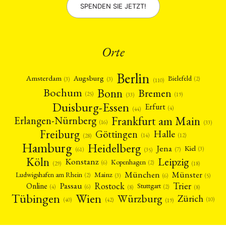
SPENDEN SIE JETZT!
Orte
Berlin
Amsterdam
Augsburg
Bielefeld
(2)
(3)
(3)
(110)
Bonn
Bochum
Bremen
(25)
(19)
(33)
Duisburg-Essen
Erfurt
(4)
(44)
Frankfurt am Main
Erlangen-Nürnberg
(16)
(33)
Freiburg
Halle
Göttingen
(12)
(14)
(28)
Hamburg
Heidelberg
Jena
Kiel
(3)
(7)
(61)
(35)
Köln
Leipzig
Konstanz
Kopenhagen
(2)
(6)
(18)
(29)
München
Münster
Mainz
Ludwigshafen am Rhein
(2)
(6)
(3)
(5)
Rostock
Trier
Passau
Online
Stuttgart
(2)
(6)
(4)
(8)
(8)
Tübingen
Wien
Würzburg
Zürich
(10)
(42)
(40)
(19)