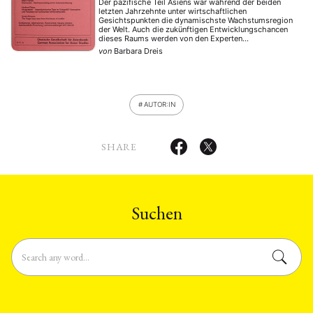
Der pazifische Teil Asiens war während der beiden
letzten Jahrzehnte unter wirtschaftlichen
Gesichtspunkten die dynamischste Wachstumsregion
der Welt. Auch die zukünftigen Entwicklungschancen
dieses Raums werden von den Experten
überdurchschnittlich positiv eingeschätzt. Diese
von
Barbara Dreis
Prognosen gelten nicht nur für das seit Jahren
erfolgreiche Ostasien, sondern auch für die ASEAN-
Länder. Gerade in Südostasien bieten sich der
Europäischen Union …
AUTOR:IN
SHARE
Suchen