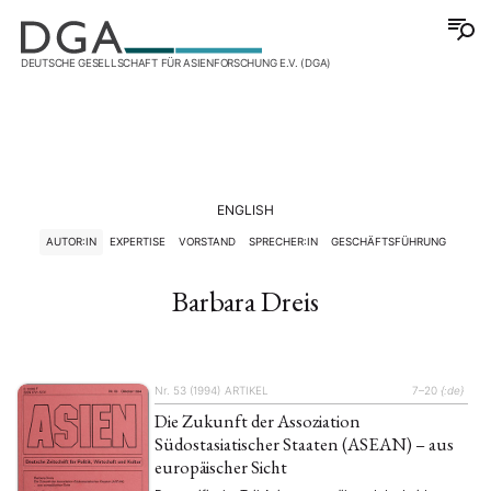
DEUTSCHE GESELLSCHAFT FÜR ASIENFORSCHUNG E.V. (DGA)
ENGLISH
AUTOR:IN
EXPERTISE
VORSTAND
SPRECHER:IN
GESCHÄFTSFÜHRUNG
Barbara Dreis
Nr. 53 (1994)
ARTIKEL
7–20
{:de}
Die Zukunft der Assoziation
Südostasiatischer Staaten (ASEAN) – aus
europäischer Sicht