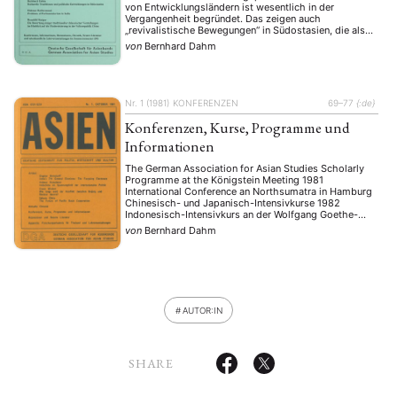
von Entwicklungsländern ist wesentlich in der
Vergangenheit begründet. Das zeigen auch
„revivalistische Bewegungen“ in Südostasien, die als
Antwort auf eine so empfundene Bedrohung der
von
Bernhard Dahm
Identität durch Neuerungen zu sehen sind. Der Autor
kennzeichnet den Prozeß selektiver Adaption und des
Revivalismus traditioneller Werte in …
Nr. 1 (1981)
KONFERENZEN
69–77
{:de}
Konferenzen, Kurse, Programme und
Informationen
The German Association for Asian Studies Scholarly
Programme at the Königstein Meeting 1981
International Conference an Northsumatra in Hamburg
Chinesisch- und Japanisch-Intensivkurse 1982
Indonesisch-Intensivkurs an der Wolfgang Goethe-
Universität Research Symposium Southeast Asia by
von
Bernhard Dahm
the Research Centre for Sociology of Development,
University of Bielefeld International China Symposium
in the GDR International Conference on Contemporary
History of …
AUTOR:IN
SHARE