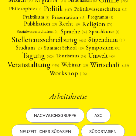
Nationalism
(6)
(24)
(39)
(235)
Politik
Philosophie
Politikwissenschaften
(12)
(13)
(417)
Präsentation
Praktikum
Programm
(5)
(8)
(13)
Religion
Publikation
Recht
(23)
(20)
(75)
Sprache
Sprachkurse
Sozialwissenschaften
(4)
(36)
(8)
Stellenausschreibung
Stipendium
(53)
(661)
Symposium
Studium
Summer School
(21)
(10)
(32)
Tagung
Umwelt
Tourismus
(45)
(14)
(500)
Veranstaltung
Wirtschaft
Webinar
(28)
(788)
(199)
Workshop
(126)
Arbeitskreise
NEWS
ASIEN
ARBEITSKREISE
VERANSTALTUNGEN
EXPERTISE
ANGEBOTE
NACHWUCHSGRUPPE
ASC
ANTRAG AUF EINEN SMALL GRANT DER DGA
MITGLIEDERBEREICH
DIE DGA
MITGLIEDSCHAFT
NEUZEITLICHES SÜDASIEN
SÜDOSTASIEN