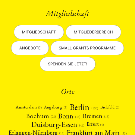
Mitgliedschaft
MITGLIEDSCHAFT
MITGLIEDERBEREICH
ANGEBOTE
SMALL GRANTS PROGRAMME
SPENDEN SIE JETZT!
Orte
Berlin
Amsterdam
Augsburg
Bielefeld
(2)
(3)
(3)
(110)
Bonn
Bochum
Bremen
(25)
(19)
(33)
Duisburg-Essen
Erfurt
(4)
(44)
Frankfurt am Main
Erlangen-Nürnberg
(16)
(33)