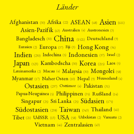
Länder
Asien
Afrika
ASEAN
Afghanistan
(22)
(30)
(48)
(611)
Asien-Pazifik
Australien
Austronesien
(4)
(3)
(63)
China
Bangladesch
Deutschland
(9)
(30)
(1521)
Hong Kong
Europa
Fiji
Eurasien
(3)
(2)
(37)
(96)
Indien
Indonesien
Indochina
Israel
(2)
(5)
(97)
(230)
Japan
Korea
Kambodscha
Laos
(5)
(30)
(523)
(215)
Mongolei
Malaysia
Macau
Lateinamerika
(4)
(2)
(30)
(58)
Myanmar
Nepal
Naher Osten
Neuseeland
(4)
(17)
(10)
(9)
Ostasien
Pakistan
Osttimor
(4)
(31)
(297)
Philippinen
Rußland
Papua-Neuguinea
(5)
(35)
(14)
Südasien
Singapur
Sri Lanka
(25)
(25)
(175)
Taiwan
Südostasien
Thailand
(41)
(238)
(343)
USA
Tibet
UdSSR
Uzbekistan
Vanuatu
(2)
(2)
(58)
(13)
(21)
Vietnam
Zentralasien
(46)
(43)