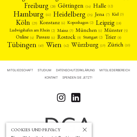
Freiburg
Halle
Göttingen
(12)
(14)
(28)
Hamburg
Heidelberg
Jena
Kiel
(3)
(7)
(61)
(35)
Köln
Leipzig
Konstanz
Kopenhagen
(2)
(6)
(18)
(29)
München
Münster
Mainz
Ludwigshafen am Rhein
(2)
(6)
(3)
(5)
Rostock
Trier
Passau
Online
Stuttgart
(2)
(6)
(4)
(8)
(8)
Tübingen
Wien
Würzburg
Zürich
(10)
(42)
(40)
(19)
MITGLIEDSCHAFT
STUDIUM
DATENSCHUTZERKLÄRUNG
MITGLIEDERBEREICH
KONTAKT
SPENDEN SIE JETZT!
COOKIES UND PRIVACY