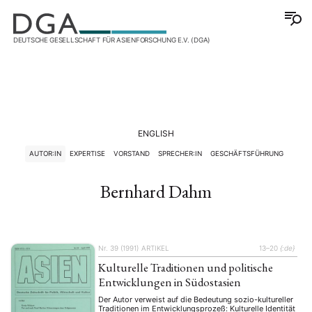
DEUTSCHE GESELLSCHAFT FÜR ASIENFORSCHUNG E.V. (DGA)
ENGLISH
AUTOR:IN
EXPERTISE
VORSTAND
SPRECHER:IN
GESCHÄFTSFÜHRUNG
Bernhard Dahm
Nr. 39 (1991)
ARTIKEL
13–20
{:de}
Kulturelle Traditionen und politische
Entwicklungen in Südostasien
Der Autor verweist auf die Bedeutung sozio-kultureller
Traditionen im Entwicklungsprozeß: Kulturelle Identität