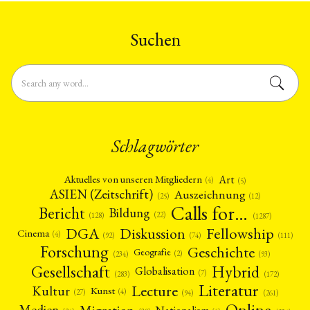
Suchen
Schlagwörter
Art
Aktuelles von unseren Mitgliedern
(4)
(5)
ASIEN (Zeitschrift)
Auszeichnung
(12)
(25)
Calls for…
Bericht
Bildung
(22)
(128)
(1287)
Fellowship
DGA
Diskussion
Cinema
(4)
(92)
(74)
(111)
Forschung
Geschichte
Geografie
(2)
(93)
(234)
Gesellschaft
Hybrid
Globalisation
(7)
(172)
(283)
Literatur
Lecture
Kultur
Kunst
(4)
(27)
(94)
(261)
Online
Migration
Medien