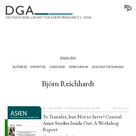
DEUTSCHE GESELLSCHAFT FÜR ASIENFORSCHUNG E.V. (DGA)
ENGLISH
AUTOR:IN
EXPERTISE
VORSTAND
SPRECHER:IN
GESCHÄFTSFÜHRUNG
Björn Reichhardt
Nr. 148 (2018)
FORSCHUNG UND LEHRE
78–90
{:en}
To Transfer, but Not to Serve? Central
Asian Studies Inside Out: A Workshop
Report