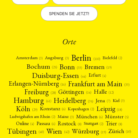
SPENDEN SIE JETZT!
Orte
Berlin
Amsterdam
Augsburg
Bielefeld
(2)
(3)
(3)
(110)
Bonn
Bochum
Bremen
(25)
(19)
(33)
Duisburg-Essen
Erfurt
(4)
(44)
Frankfurt am Main
Erlangen-Nürnberg
(16)
(33)
Freiburg
Halle
Göttingen
(12)
(14)
(28)
Hamburg
Heidelberg
Jena
Kiel
(3)
(7)
(61)
(35)
Köln
Leipzig
Konstanz
Kopenhagen
(2)
(6)
(18)
(29)
München
Münster
Mainz
Ludwigshafen am Rhein
(2)
(6)
(3)
(5)
Rostock
Trier
Passau
Online
Stuttgart
(2)
(6)
(4)
(8)
(8)
Tübingen
Wien
Würzburg
Zürich
(10)
(42)
(40)
(19)