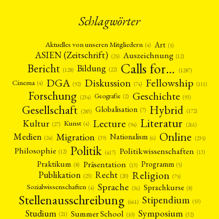
Schlagwörter
Art
Aktuelles von unseren Mitgliedern
(4)
(5)
ASIEN (Zeitschrift)
Auszeichnung
(12)
(25)
Calls for…
Bericht
Bildung
(22)
(128)
(1287)
Fellowship
DGA
Diskussion
Cinema
(4)
(92)
(74)
(111)
Forschung
Geschichte
Geografie
(2)
(93)
(234)
Gesellschaft
Hybrid
Globalisation
(7)
(172)
(283)
Literatur
Lecture
Kultur
Kunst
(4)
(27)
(94)
(261)
Online
Migration
Medien
Nationalism
(6)
(24)
(39)
(235)
Politik
Philosophie
Politikwissenschaften
(12)
(13)
(417)
Präsentation
Praktikum
Programm
(5)
(8)
(13)
Religion
Publikation
Recht
(23)
(20)
(75)
Sprache
Sprachkurse
Sozialwissenschaften
(4)
(36)
(8)
Stellenausschreibung
Stipendium
(53)
(661)
Symposium
Studium
Summer School
(21)
(10)
(32)