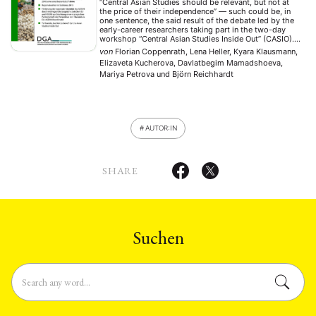
“Central Asian Studies should be relevant, but not at
the price of their independence” — such could be, in
one sentence, the said result of the debate led by the
early-career researchers taking part in the two-day
workshop “Central Asian Studies Inside Out” (CASIO).
On February 8–9, 2018, the workshop brought
von
Florian Coppenrath, Lena Heller, Kyara Klausmann,
together masters and PhD …
Elizaveta Kucherova, Davlatbegim Mamadshoeva,
Mariya Petrova
und
Björn Reichhardt
AUTOR:IN
SHARE
Suchen