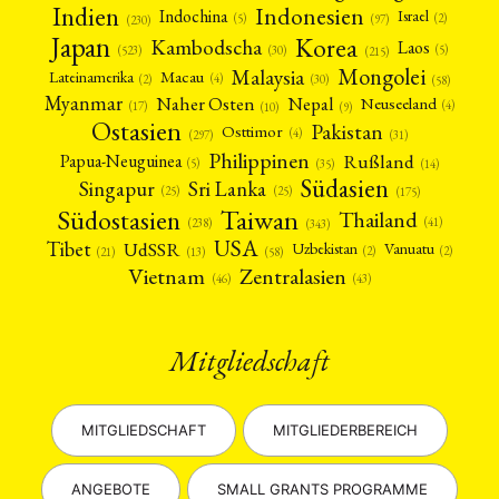
Indien
Indonesien
Indochina
Israel
(2)
(5)
(97)
(230)
Japan
Korea
Kambodscha
Laos
(5)
(30)
(523)
(215)
Mongolei
Malaysia
Macau
Lateinamerika
(4)
(2)
(30)
(58)
Myanmar
Nepal
Naher Osten
Neuseeland
(4)
(17)
(10)
(9)
Ostasien
Pakistan
Osttimor
(4)
(31)
(297)
Philippinen
Rußland
Papua-Neuguinea
(5)
(35)
(14)
Südasien
Singapur
Sri Lanka
(25)
(25)
(175)
Taiwan
Südostasien
Thailand
(41)
(238)
(343)
USA
Tibet
UdSSR
Uzbekistan
Vanuatu
(2)
(2)
(58)
(13)
(21)
Vietnam
Zentralasien
(46)
(43)
Mitgliedschaft
MITGLIEDSCHAFT
MITGLIEDERBEREICH
ANGEBOTE
SMALL GRANTS PROGRAMME