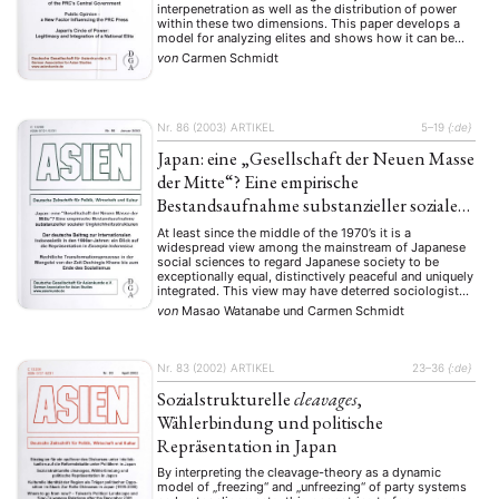
interpenetration as well as the distribution of power
within these two dimensions. This paper develops a
model for analyzing elites and shows how it can be
used to understand the nature of Japan’s leadership.
von
Carmen Schmidt
Using a wide range of Who …
Nr. 86 (2003)
ARTIKEL
5–19
{:de}
Japan: eine „Gesellschaft der Neuen Masse
der Mitte“? Eine empirische
Bestandsaufnahme substanzieller sozialer
Ungleichheitsstrukturen
At least since the middle of the 1970’s it is a
widespread view among the mainstream of Japanese
social sciences to regard Japanese society to be
exceptionally equal, distinctively peaceful and uniquely
integrated. This view may have deterred sociologists
from investigation of social inequalities. The aim of
von
Masao Watanabe
und
Carmen Schmidt
this paper is to make clear the fact …
Nr. 83 (2002)
ARTIKEL
23–36
{:de}
Sozialstrukturelle
cleavages
,
Wählerbindung und politische
Repräsentation in Japan
By interpreting the cleavage-theory as a dynamic
model of „freezing“ and „unfreezing“ of party systems