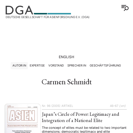
DEUTSCHE GESELLSCHAFT FÜR ASIENFORSCHUNG E.V. (DGA)
ENGLISH
AUTOR:IN
EXPERTISE
VORSTAND
SPRECHER:IN
GESCHÄFTSFÜHRUNG
Carmen Schmidt
Nr. 96 (2005)
ARTIKEL
46–67
{:en}
Japan’s Circle of Power: Legitimacy and
Integration of a National Elite
The concept of elites must be related to two important
dimensions: democratic legitimacy and elite