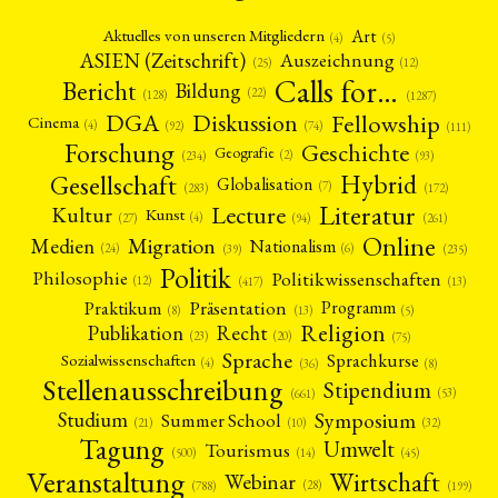
Art
Aktuelles von unseren Mitgliedern
(4)
(5)
ASIEN (Zeitschrift)
Auszeichnung
(12)
(25)
Calls for…
Bericht
Bildung
(22)
(128)
(1287)
Fellowship
DGA
Diskussion
Cinema
(4)
(92)
(74)
(111)
Forschung
Geschichte
Geografie
(2)
(93)
(234)
Gesellschaft
Hybrid
Globalisation
(7)
(172)
(283)
Literatur
Lecture
Kultur
Kunst
(4)
(27)
(94)
(261)
Online
Migration
Medien
Nationalism
(6)
(24)
(39)
(235)
Politik
Philosophie
Politikwissenschaften
(12)
(13)
(417)
Präsentation
Praktikum
Programm
(5)
(8)
(13)
Religion
Publikation
Recht
(23)
(20)
(75)
Sprache
Sprachkurse
Sozialwissenschaften
(4)
(36)
(8)
Stellenausschreibung
Stipendium
(53)
(661)
Symposium
Studium
Summer School
(21)
(10)
(32)
Tagung
Umwelt
Tourismus
(45)
(14)
(500)
Veranstaltung
Wirtschaft
Webinar
(28)
(788)
(199)
NEWS
ASIEN
ARBEITSKREISE
VERANSTALTUNGEN
EXPERTISE