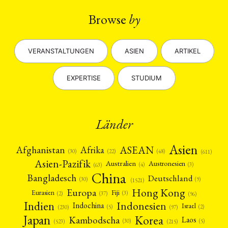
ENGLISH
Browse
by
VERANSTALTUNGEN
ASIEN
ARTIKEL
EXPERTISE
STUDIUM
Länder
Asien
Afrika
ASEAN
Afghanistan
(22)
(30)
(48)
(611)
Asien-Pazifik
Australien
Austronesien
(4)
(3)
(63)
China
Bangladesch
Deutschland
(9)
(30)
(1521)
Hong Kong
Europa
Fiji
Eurasien
(3)
(2)
(37)
(96)
Indien
Indonesien
Indochina
Israel
(2)
(5)
(97)
(230)
Japan
Korea
Kambodscha
Laos
(5)
(30)
(523)
(215)