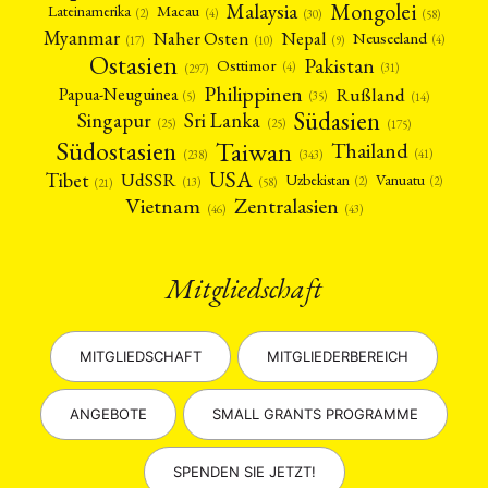
Mongolei
Malaysia
Macau
Lateinamerika
(4)
(2)
(30)
(58)
Myanmar
Nepal
Naher Osten
Neuseeland
(4)
(17)
(10)
(9)
Ostasien
Pakistan
Osttimor
(4)
(31)
(297)
Philippinen
Rußland
Papua-Neuguinea
(5)
(35)
(14)
Südasien
Singapur
Sri Lanka
(25)
(25)
(175)
Taiwan
Südostasien
Thailand
(41)
(238)
(343)
USA
Tibet
UdSSR
Uzbekistan
Vanuatu
(2)
(2)
(58)
(13)
(21)
Vietnam
Zentralasien
(46)
(43)
Mitgliedschaft
MITGLIEDSCHAFT
MITGLIEDERBEREICH
ANGEBOTE
SMALL GRANTS PROGRAMME
SPENDEN SIE JETZT!