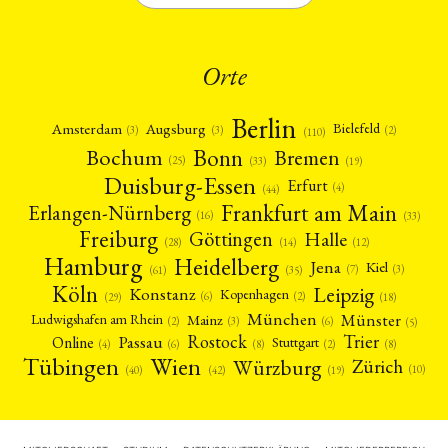
Orte
Berlin
Amsterdam
Augsburg
Bielefeld
(2)
(3)
(3)
(110)
Bonn
Bochum
Bremen
(25)
(19)
(33)
Duisburg-Essen
Erfurt
(4)
(44)
Frankfurt am Main
Erlangen-Nürnberg
(16)
(33)
Freiburg
Halle
Göttingen
(12)
(14)
(28)
Hamburg
Heidelberg
Jena
Kiel
(3)
(7)
(61)
(35)
Köln
Leipzig
Konstanz
Kopenhagen
(2)
(6)
(18)
(29)
München
Münster
Mainz
Ludwigshafen am Rhein
(2)
(6)
(3)
(5)
Rostock
Trier
Passau
Online
Stuttgart
(2)
(6)
(4)
(8)
(8)
Tübingen
Wien
Würzburg
Zürich
(10)
(42)
(40)
(19)