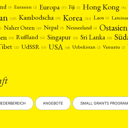
Hong Kong
Europa
and
Fiji
Eurasien
(9)
(2)
(3)
(96)
(37)
pan
Korea
Kambodscha
Laos
Latein
(5)
(30)
(523)
(215)
Ostasien
Nepal
Naher Osten
Neuseeland
(4)
(9)
(10)
7)
Süd
nen
Singapur
Sri Lanka
Rußland
(14)
(25)
(25)
(35)
USA
Tibet
UdSSR
Uzbekistan
Vanuatu
(21)
(2)
(2)
(13)
(58)
aft
IEDERBEREICH
ANGEBOTE
SMALL GRANTS PROGRA