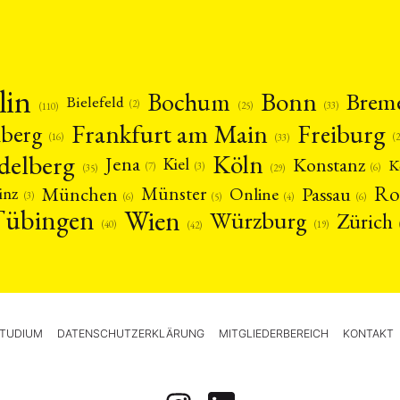
lin
Bonn
Bochum
Brem
Bielefeld
(2)
(25)
(33)
(110)
Frankfurt am Main
Freiburg
nberg
(16)
(
(33)
delberg
Köln
Jena
Konstanz
Kiel
K
(3)
(7)
(6)
(29)
(35)
Ro
München
Passau
Münster
inz
Online
(3)
(5)
(4)
(6)
(6)
Tübingen
Wien
Würzburg
Zürich
(19)
(40)
(42)
TUDIUM
DATENSCHUTZERKLÄRUNG
MITGLIEDERBEREICH
KONTAKT