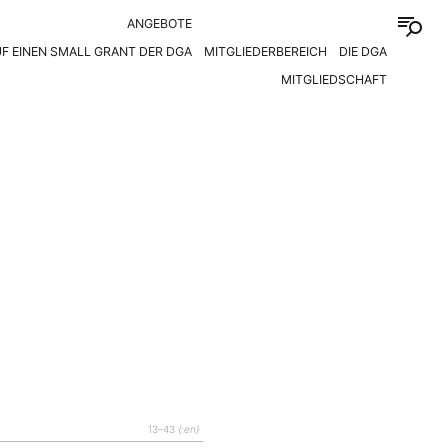
ANGEBOTE
F EINEN SMALL GRANT DER DGA
MITGLIEDERBEREICH
DIE DGA
MITGLIEDSCHAFT
13–43
{:en}