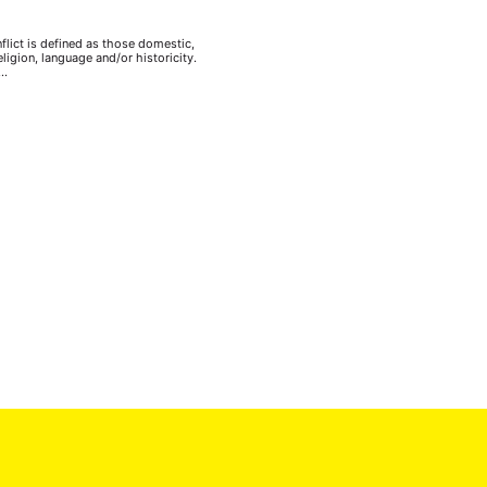
nflict is defined as those domestic,
eligion, language and/or historicity.
 …