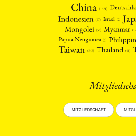
China
Deutschl
(1521)
Ja
Indonesien
Israel
(2)
(97)
Mongolei
Myanmar
(1
(58)
Philippi
Papua-Neuguinea
(5)
Taiwan
Thailand
(41)
(343)
Mitgliedsch
MITGLIEDSCHAFT
MITGL