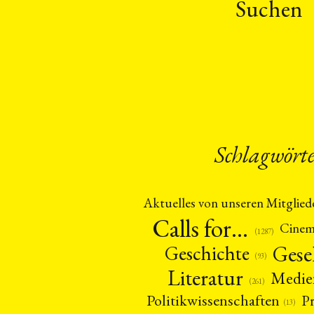
Suchen
Schlagwört
Aktuelles von unseren Mitglied
Calls for…
Cine
(1287)
Gese
Geschichte
(93)
Literatur
Medie
(261)
Politikwissenschaften
P
(13)