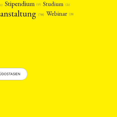
Stipendium
Studium
(53)
(21)
61)
anstaltung
Webinar
(28)
(788)
EBOTE
 SMALL GRANT DER DGA
ÜDOSTASIEN
ng
Bericht
(12)
(128)
Forschung
)
(234)
tur
Kunst
(27)
(4)
Philosophie
)
(12)
Publikation
(5)
(23)