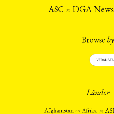
Recht
Religio
(20)
DGA New
ASC
Stipendium
(53
(35)
Umwe
MITGLIEDSC
Browse
by
VERANST
Länder
AS
Afghanistan
Afrika
(22)
(30)