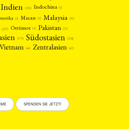
Indien
Indochina
(5)
(230)
Malaysia
Macau
amerika
(4)
(2)
(30)
Pakistan
Osttimor
(4)
(31)
(297)
asien
Südostasien
(175)
(238)
Vietnam
Zentralasien
(46)
(43)
MME
SPENDEN SIE JETZT!