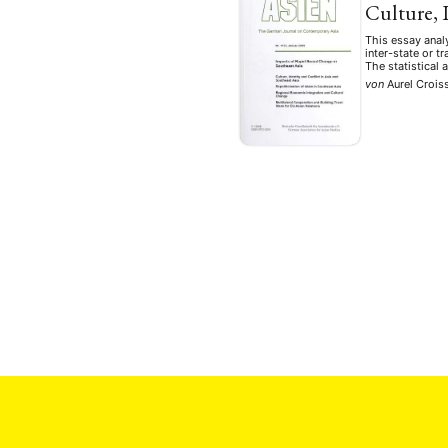
Culture, 
This essay analy
inter-state or t
The statistical
von
Aurel Crois