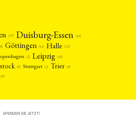
Duisburg-Essen
en
(19)
(44)
Göttingen
Halle
(14)
(12)
28)
Leipzig
openhagen
(2)
(18)
stock
Trier
Stuttgart
(2)
(8)
(8)
(10)
SPENDEN SIE JETZT!