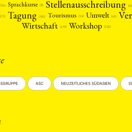
Stellenausschreibung
Sprachkurse
(8)
(36)
(6
Ver
Tagung
Umwelt
Tourismus
(14)
(45)
(32)
(500)
Wirtschaft
Workshop
(126)
(199)
ANG
se
TSKREISE
VERANSTALTUNGEN
EXPERTISE
ANTRAG AUF EINEN
MITGLIEDERBEREICH
DIE DGA
MITGLIEDSCHAFT
SGRUPPE
ASC
NEUZEITLICHES SÜDASIEN
S
eren Mitgliedern
Art
ASIEN (Zeitschrift)
Auszeichnu
(4)
(5)
(25)
s for…
Cinema
DGA
Diskussion
Fellowship
(1287)
(4)
(92)
(74)
(111
schichte
Gesellschaft
Globalisation
Hybrid
Kul
(93)
(283)
(7)
(172)
ratur
Medien
Migration
Nationalism
Online
n
(261)
(24)
(39)
(6)
(235
ikwissenschaften
Praktikum
Präsentation
Programm
(13)
(8)
(13)