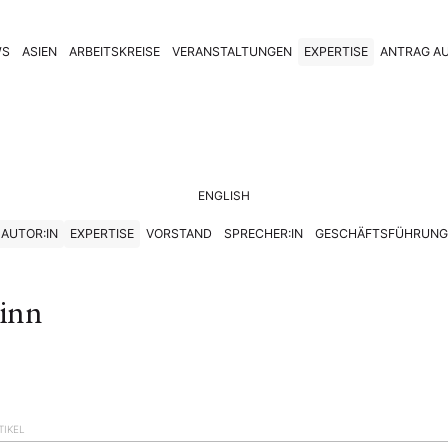
WS
ASIEN
ARBEITSKREISE
VERANSTALTUNGEN
EXPERTISE
ANTRAG AU
ENGLISH
AUTOR:IN
EXPERTISE
VORSTAND
SPRECHER:IN
GESCHÄFTSFÜHRUNG
inn
TIKEL