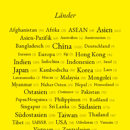
Länder
Asien
Afrika
ASEAN
Afghanistan
(22)
(30)
(48)
(611)
Asien-Pazifik
Australien
Austronesien
(4)
(3)
(63)
China
Bangladesch
Deutschland
(9)
(30)
(1521)
Hong Kong
Europa
Fiji
Eurasien
(3)
(2)
(37)
(96)
Indien
Indonesien
Indochina
Israel
(2)
(5)
(97)
(230)
Japan
Korea
Kambodscha
Laos
(5)
(30)
(523)
(215)
Mongolei
Malaysia
Macau
Lateinamerika
(4)
(2)
(30)
(58)
Myanmar
Nepal
Naher Osten
Neuseeland
(4)
(17)
(10)
(9)
Ostasien
Pakistan
Osttimor
(4)
(31)
(297)
Philippinen
Rußland
Papua-Neuguinea
(5)
(35)
(14)
Südasien
Singapur
Sri Lanka
(25)
(25)
(175)
Taiwan
Südostasien
Thailand
(41)
(238)
(343)
USA
Tibet
UdSSR
Uzbekistan
Vanuatu
(2)
(2)
(58)
(13)
(21)
Vietnam
Zentralasien
(46)
(43)