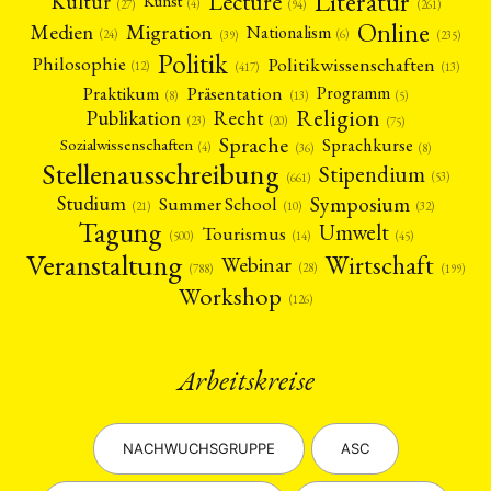
Literatur
Lecture
Kultur
Kunst
(4)
(27)
(94)
(261)
Online
Migration
Medien
Nationalism
(6)
(24)
(39)
(235)
Politik
Philosophie
Politikwissenschaften
(12)
(13)
(417)
Präsentation
Praktikum
Programm
(5)
(8)
(13)
Religion
Publikation
Recht
(23)
(20)
(75)
Sprache
Sprachkurse
Sozialwissenschaften
(4)
(36)
(8)
Stellenausschreibung
Stipendium
(53)
(661)
Symposium
Studium
Summer School
(21)
(10)
(32)
Tagung
Umwelt
Tourismus
(45)
(14)
(500)
Veranstaltung
Wirtschaft
Webinar
(28)
(788)
(199)
Workshop
(126)
Arbeitskreise
NEWS
ASIEN
ARBEITSKREISE
VERANSTALTUNGEN
EXPERTISE
ANGEBOTE
ANTRAG AUF EINEN SMALL GRANT DER DGA
MITGLIEDERBEREICH
DIE DGA
NACHWUCHSGRUPPE
ASC
MITGLIEDSCHAFT