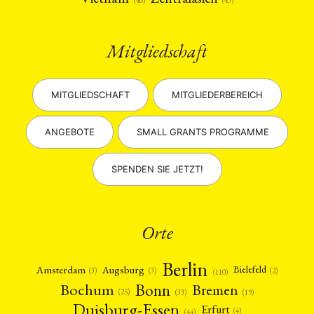
Mitgliedschaft
MITGLIEDSCHAFT
MITGLIEDERBEREICH
ANGEBOTE
SMALL GRANTS PROGRAMME
SPENDEN SIE JETZT!
Orte
Berlin
Amsterdam
Augsburg
Bielefeld
(2)
(3)
(3)
(110)
Bonn
Bochum
Bremen
(25)
(19)
(33)
Duisburg-Essen
Erfurt
(4)
(44)