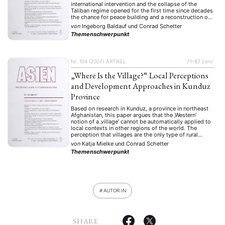
international intervention and the collapse of the
Taliban regime opened for the first time since decades
the chance for peace building and a reconstruction of
the country. Since 2001 thousands of soldiers, aid
von
Ingeborg Baldauf
und
Conrad Schetter
workers, consultants and politicians rushed into the
Themenschwerpunkt
country …
Nr. 104 (2007)
ARTIKEL
71–87
{:en}
„Where Is the Village?“ Local Perceptions
and Development Approaches in Kunduz
Province
Based on research in Kunduz, a province in northeast
Afghanistan, this paper argues that the ‚Western‘
notion of a ‚village‘ cannot be automatically applied to
local contexts in other regions of the world. The
perception that villages are the only type of rural
settlement that exists is a very modern one. It reflects
von
Katja Mielke
und
Conrad Schetter
the fact …
Themenschwerpunkt
AUTOR:IN
SHARE