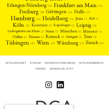
Frankfurt am Main
Erlangen-Nürnberg
(16)
(33)
Freiburg
Halle
Göttingen
(12)
(14)
(28)
Hamburg
Heidelberg
Jena
Kiel
(3)
(7)
(61)
(35)
Köln
Leipzig
Konstanz
Kopenhagen
(2)
(6)
(18)
(29)
München
Münster
Mainz
Ludwigshafen am Rhein
(2)
(6)
(3)
(5)
Rostock
Trier
Passau
Online
Stuttgart
(2)
(6)
(4)
(8)
(8)
Tübingen
Wien
Würzburg
Zürich
(10)
(42)
(40)
(19)
MITGLIEDSCHAFT
STUDIUM
DATENSCHUTZERKLÄRUNG
MITGLIEDERBEREICH
KONTAKT
SPENDEN SIE JETZT!