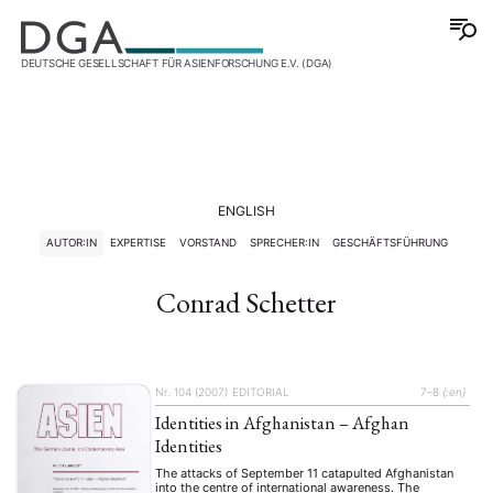
DEUTSCHE GESELLSCHAFT FÜR ASIENFORSCHUNG E.V. (DGA)
ENGLISH
AUTOR:IN
EXPERTISE
VORSTAND
SPRECHER:IN
GESCHÄFTSFÜHRUNG
Conrad Schetter
Nr. 104 (2007)
EDITORIAL
7–8
{:en}
Identities in Afghanistan – Afghan
Identities
The attacks of September 11 catapulted Afghanistan
into the centre of international awareness. The