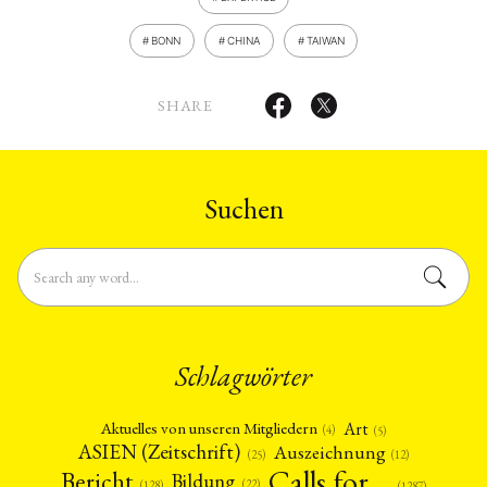
BONN
CHINA
TAIWAN
SHARE
Suchen
Schlagwörter
Art
Aktuelles von unseren Mitgliedern
(4)
(5)
ASIEN (Zeitschrift)
Auszeichnung
(12)
(25)
Calls for…
Bericht
Bildung
(22)
(128)
(1287)