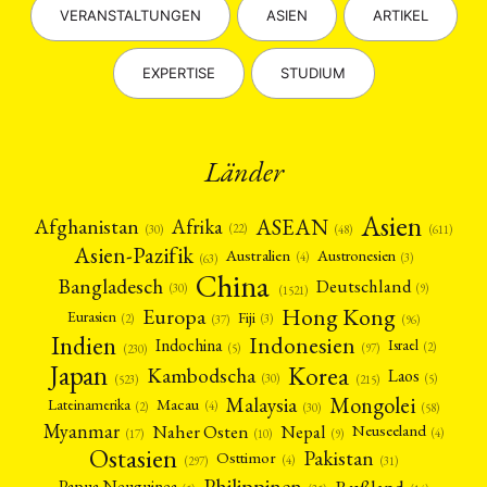
VERANSTALTUNGEN
ASIEN
ARTIKEL
EXPERTISE
STUDIUM
Länder
Asien
Afrika
ASEAN
Afghanistan
(22)
(30)
(48)
(611)
Asien-Pazifik
Australien
Austronesien
(4)
(3)
(63)
China
Bangladesch
Deutschland
(9)
(30)
(1521)
Hong Kong
Europa
Fiji
Eurasien
(3)
(2)
(37)
(96)
Indien
Indonesien
Indochina
Israel
(2)
(5)
(97)
(230)
Japan
Korea
Kambodscha
Laos
(5)
(30)
(523)
(215)
Mongolei
Malaysia
Macau
Lateinamerika
(4)
(2)
(30)
(58)
Myanmar
Nepal
Naher Osten
Neuseeland
(4)
(17)
(10)
(9)
Ostasien
Pakistan
Osttimor
(4)
(31)
(297)
Philippinen
Rußland
Papua-Neuguinea