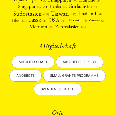
(5)
(35)
(14)
Südasien
Singapur
Sri Lanka
(25)
(25)
(175)
Taiwan
Südostasien
Thailand
(41)
(238)
(343)
USA
Tibet
UdSSR
Uzbekistan
Vanuatu
(2)
(2)
(58)
(13)
(21)
Vietnam
Zentralasien
(46)
(43)
Mitgliedschaft
MITGLIEDSCHAFT
MITGLIEDERBEREICH
ANGEBOTE
SMALL GRANTS PROGRAMME
SPENDEN SIE JETZT!
Orte