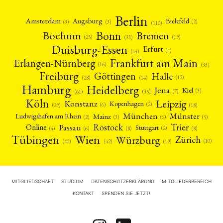
Berlin
Amsterdam
Augsburg
Bielefeld
(2)
(3)
(3)
(110)
Bonn
Bochum
Bremen
(25)
(19)
(33)
Duisburg-Essen
Erfurt
(4)
(44)
Frankfurt am Main
Erlangen-Nürnberg
(16)
(33)
Freiburg
Halle
Göttingen
(12)
(14)
(28)
Hamburg
Heidelberg
Jena
Kiel
(3)
(7)
(61)
(35)
Köln
Leipzig
Konstanz
Kopenhagen
(2)
(6)
(18)
(29)
München
Münster
Mainz
Ludwigshafen am Rhein
(2)
(6)
(3)
(5)
Rostock
Trier
Passau
Online
Stuttgart
(2)
(6)
(4)
(8)
(8)
Tübingen
Wien
Würzburg
Zürich
(10)
(42)
(40)
(19)
MITGLIEDSCHAFT
STUDIUM
DATENSCHUTZERKLÄRUNG
MITGLIEDERBEREICH
KONTAKT
SPENDEN SIE JETZT!