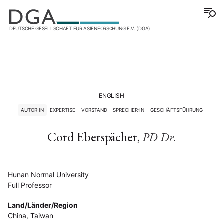
DEUTSCHE GESELLSCHAFT FÜR ASIENFORSCHUNG E.V. (DGA)
ENGLISH
AUTOR:IN
EXPERTISE
VORSTAND
SPRECHER:IN
GESCHÄFTSFÜHRUNG
Cord Eberspächer,
PD Dr.
Hunan Normal University
Full Professor
Land/Länder/Region
China, Taiwan