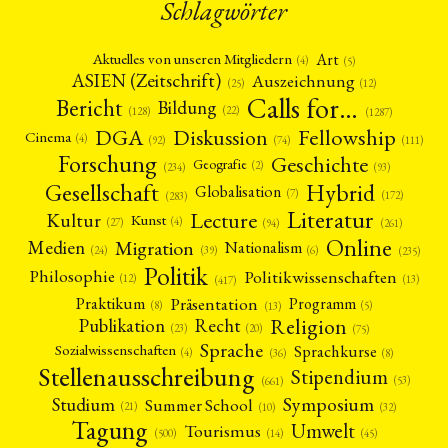
Schlagwörter
Art
Aktuelles von unseren Mitgliedern
(4)
(5)
ASIEN (Zeitschrift)
Auszeichnung
(12)
(25)
Calls for…
Bericht
Bildung
(22)
(128)
(1287)
Fellowship
DGA
Diskussion
Cinema
(4)
(92)
(74)
(111)
Forschung
Geschichte
Geografie
(2)
(93)
(234)
Gesellschaft
Hybrid
Globalisation
(7)
(172)
(283)
Literatur
Lecture
Kultur
Kunst
(4)
(27)
(94)
(261)
Online
Migration
Medien
Nationalism
(6)
(24)
(39)
(235)
Politik
Philosophie
Politikwissenschaften
(12)
(13)
(417)
Präsentation
Praktikum
Programm
(5)
(8)
(13)
Religion
Publikation
Recht
(23)
(20)
(75)
Sprache
Sprachkurse
Sozialwissenschaften
(4)
(36)
(8)
Stellenausschreibung
Stipendium
(53)
(661)
Symposium
Studium
Summer School
(21)
(10)
(32)
Tagung
Umwelt
Tourismus
(45)
(14)
(500)