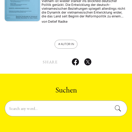
Vietnam ist wieder stärker ins Blickfeld deutscher
Politik gerückt. Die Entwicklung der deutsch-
vietnamesischen Beziehungen spiegelt allerdings nicht
die Dynamik der vietnamesischen Entwicklung wider,
die das Land seit Beginn der Reformpolitik zu einem
neuen Wachstumszentrum in Asien werden läßt. Die
von
Detlef Radke
Handelsbeziehungen bleiben hinter denen zu anderen
Ländern zurück, Direktinvestitionen sind gering und die
Entwicklungszusammenarbeit ist noch …
AUTOR:IN
SHARE
Suchen