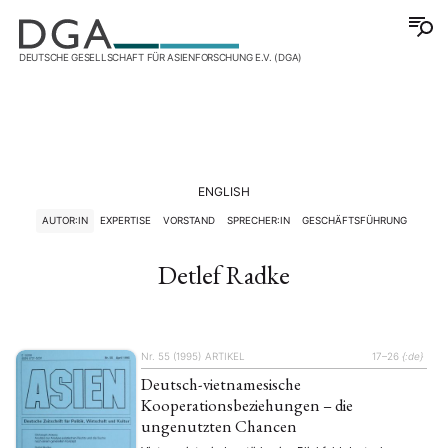
DEUTSCHE GESELLSCHAFT FÜR ASIENFORSCHUNG E.V. (DGA)
ENGLISH
AUTOR:IN
EXPERTISE
VORSTAND
SPRECHER:IN
GESCHÄFTSFÜHRUNG
Detlef Radke
Nr. 55 (1995)
ARTIKEL
17–26
{:de}
Deutsch-vietnamesische
Kooperationsbeziehungen – die
ungenutzten Chancen