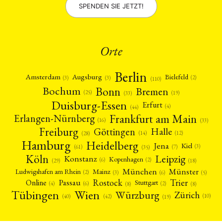
SPENDEN SIE JETZT!
Orte
Berlin
Amsterdam
Augsburg
Bielefeld
(2)
(3)
(3)
(110)
Bonn
Bochum
Bremen
(25)
(19)
(33)
Duisburg-Essen
Erfurt
(4)
(44)
Frankfurt am Main
Erlangen-Nürnberg
(16)
(33)
Freiburg
Halle
Göttingen
(12)
(14)
(28)
Hamburg
Heidelberg
Jena
Kiel
(3)
(7)
(61)
(35)
Köln
Leipzig
Konstanz
Kopenhagen
(2)
(6)
(18)
(29)
München
Münster
Mainz
Ludwigshafen am Rhein
(2)
(6)
(3)
(5)
Rostock
Trier
Passau
Online
Stuttgart
(2)
(6)
(4)
(8)
(8)
Tübingen
Wien
Würzburg
Zürich
(10)
(42)
(40)
(19)