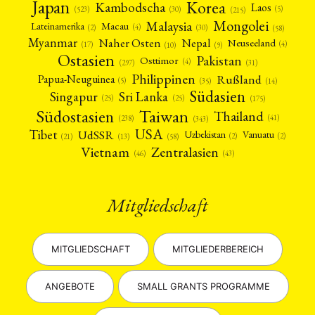
Japan
Korea
Kambodscha
Laos
(5)
(30)
(523)
(215)
Mongolei
Malaysia
Macau
Lateinamerika
(4)
(2)
(30)
(58)
Myanmar
Nepal
Naher Osten
Neuseeland
(4)
(17)
(10)
(9)
Ostasien
Pakistan
Osttimor
(4)
(31)
(297)
Philippinen
Rußland
Papua-Neuguinea
(5)
(35)
(14)
Südasien
Singapur
Sri Lanka
(25)
(25)
(175)
Taiwan
Südostasien
Thailand
(41)
(238)
(343)
USA
Tibet
UdSSR
Uzbekistan
Vanuatu
(2)
(2)
(58)
(13)
(21)
Vietnam
Zentralasien
(46)
(43)
Mitgliedschaft
MITGLIEDSCHAFT
MITGLIEDERBEREICH
ANGEBOTE
SMALL GRANTS PROGRAMME