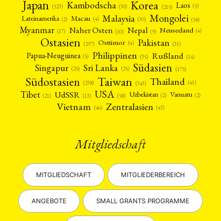
Japan
Korea
Kambodscha
Laos
(5)
(30)
(523)
(215)
Mongolei
Malaysia
Macau
Lateinamerika
(4)
(2)
(30)
(58)
Myanmar
Nepal
Naher Osten
Neuseeland
(4)
(17)
(10)
(9)
Ostasien
Pakistan
Osttimor
(4)
(31)
(297)
Philippinen
Rußland
Papua-Neuguinea
(5)
(35)
(14)
Südasien
Singapur
Sri Lanka
(25)
(25)
(175)
Taiwan
Südostasien
Thailand
(41)
(238)
(343)
USA
Tibet
UdSSR
Uzbekistan
Vanuatu
(2)
(2)
(58)
(13)
(21)
Vietnam
Zentralasien
(46)
(43)
Mitgliedschaft
MITGLIEDSCHAFT
MITGLIEDERBEREICH
ANGEBOTE
SMALL GRANTS PROGRAMME