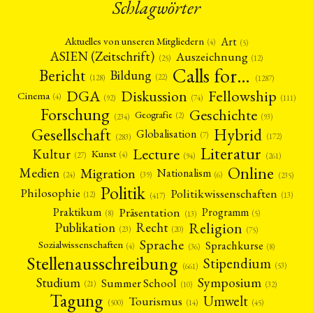
Schlagwörter
Art
Aktuelles von unseren Mitgliedern
(4)
(5)
ASIEN (Zeitschrift)
Auszeichnung
(12)
(25)
Calls for…
Bericht
Bildung
(22)
(128)
(1287)
Fellowship
DGA
Diskussion
Cinema
(4)
(92)
(74)
(111)
Forschung
Geschichte
Geografie
(2)
(93)
(234)
Gesellschaft
Hybrid
Globalisation
(7)
(172)
(283)
Literatur
Lecture
Kultur
Kunst
(4)
(27)
(94)
(261)
Online
Migration
Medien
Nationalism
(6)
(24)
(39)
(235)
Politik
Philosophie
Politikwissenschaften
(12)
(13)
(417)
Präsentation
Praktikum
Programm
(5)
(8)
(13)
Religion
Publikation
Recht
(23)
(20)
(75)
Sprache
Sprachkurse
Sozialwissenschaften
(4)
(36)
(8)
Stellenausschreibung
Stipendium
(53)
(661)
Symposium
Studium
Summer School
(21)
(10)
(32)
Tagung
Umwelt
Tourismus
(45)
(14)
(500)