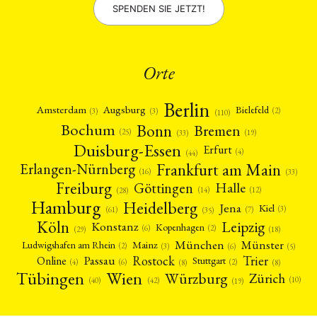
SPENDEN SIE JETZT!
Orte
Berlin
Amsterdam
Augsburg
Bielefeld
(2)
(3)
(3)
(110)
Bonn
Bochum
Bremen
(25)
(19)
(33)
Duisburg-Essen
Erfurt
(4)
(44)
Frankfurt am Main
Erlangen-Nürnberg
(16)
(33)
Freiburg
Halle
Göttingen
(12)
(14)
(28)
Hamburg
Heidelberg
Jena
Kiel
(3)
(7)
(61)
(35)
Köln
Leipzig
Konstanz
Kopenhagen
(2)
(6)
(18)
(29)
München
Münster
Mainz
Ludwigshafen am Rhein
(2)
(6)
(3)
(5)
Rostock
Trier
Passau
Online
Stuttgart
(2)
(6)
(4)
(8)
(8)
Tübingen
Wien
Würzburg
Zürich
(10)
(42)
(40)
(19)