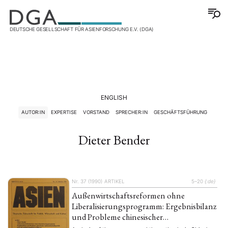
DEUTSCHE GESELLSCHAFT FÜR ASIENFORSCHUNG E.V. (DGA)
ENGLISH
AUTOR:IN
EXPERTISE
VORSTAND
SPRECHER:IN
GESCHÄFTSFÜHRUNG
Dieter Bender
Nr. 37 (1990)
ARTIKEL
5–20
{:de}
Außenwirtschaftsreformen ohne
Liberalisierungsprogramm: Ergebnisbilanz
und Probleme chinesischer
Außenwirtschaftspolitik nach der