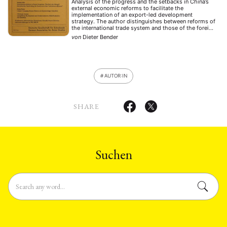
Analysis of the progress and the setbacks in China’s
external economic reforms to facilitate the
weltwirtschaftlichen Öffnung
implementation of an export-led development
strategy. The author distinguishes between reforms of
the international trade system and those of the foreign
exchange allocation system and shows that the open-
von
Dieter Bender
door policy was not intended to restructure the
socialist system itself but …
AUTOR:IN
SHARE
Suchen