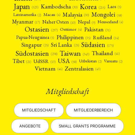
Japan
Korea
Kambodscha
Laos
(5)
(30)
(523)
(215)
Mongolei
Malaysia
Macau
Lateinamerika
(4)
(2)
(30)
(58)
Myanmar
Nepal
Naher Osten
Neuseeland
(4)
(17)
(10)
(9)
Ostasien
Pakistan
Osttimor
(4)
(31)
(297)
Philippinen
Rußland
Papua-Neuguinea
(5)
(35)
(14)
Südasien
Singapur
Sri Lanka
(25)
(25)
(175)
Taiwan
Südostasien
Thailand
(41)
(238)
(343)
USA
Tibet
UdSSR
Uzbekistan
Vanuatu
(2)
(2)
(58)
(13)
(21)
Vietnam
Zentralasien
(46)
(43)
Mitgliedschaft
MITGLIEDSCHAFT
MITGLIEDERBEREICH
ANGEBOTE
SMALL GRANTS PROGRAMME