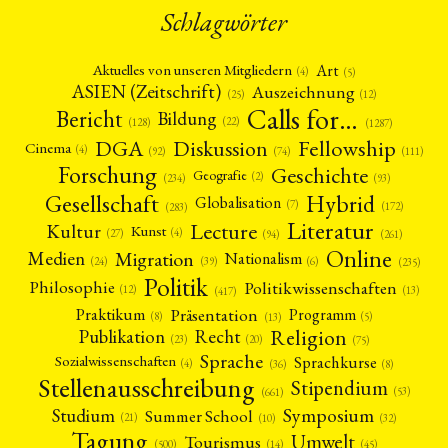
Schlagwörter
Art
Aktuelles von unseren Mitgliedern
(4)
(5)
ASIEN (Zeitschrift)
Auszeichnung
(12)
(25)
Calls for…
Bericht
Bildung
(22)
(128)
(1287)
Fellowship
DGA
Diskussion
Cinema
(4)
(92)
(74)
(111)
Forschung
Geschichte
Geografie
(2)
(93)
(234)
Gesellschaft
Hybrid
Globalisation
(7)
(172)
(283)
Literatur
Lecture
Kultur
Kunst
(4)
(27)
(94)
(261)
Online
Migration
Medien
Nationalism
(6)
(24)
(39)
(235)
Politik
Philosophie
Politikwissenschaften
(12)
(13)
(417)
Präsentation
Praktikum
Programm
(5)
(8)
(13)
Religion
Publikation
Recht
(23)
(20)
(75)
Sprache
Sprachkurse
Sozialwissenschaften
(4)
(36)
(8)
Stellenausschreibung
Stipendium
(53)
(661)
Symposium
Studium
Summer School
(21)
(10)
(32)
Tagung
Umwelt
Tourismus
(45)
(14)
(500)