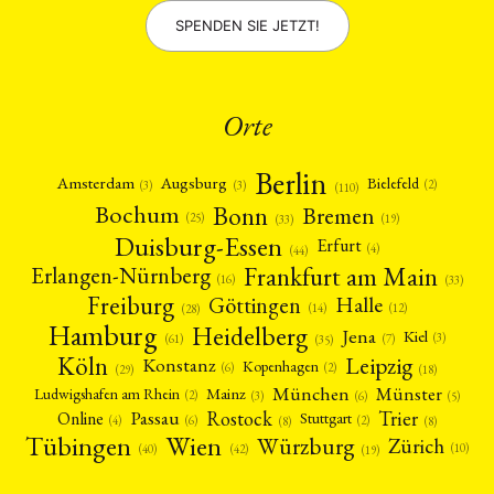
SPENDEN SIE JETZT!
Orte
Berlin
Amsterdam
Augsburg
Bielefeld
(2)
(3)
(3)
(110)
Bonn
Bochum
Bremen
(25)
(19)
(33)
Duisburg-Essen
Erfurt
(4)
(44)
Frankfurt am Main
Erlangen-Nürnberg
(16)
(33)
Freiburg
Halle
Göttingen
(12)
(14)
(28)
Hamburg
Heidelberg
Jena
Kiel
(3)
(7)
(61)
(35)
Köln
Leipzig
Konstanz
Kopenhagen
(2)
(6)
(18)
(29)
München
Münster
Mainz
Ludwigshafen am Rhein
(2)
(6)
(3)
(5)
Rostock
Trier
Passau
Online
Stuttgart
(2)
(6)
(4)
(8)
(8)
Tübingen
Wien
Würzburg
Zürich
(10)
(42)
(40)
(19)