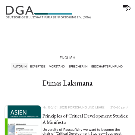
DEUTSCHE GESELLSCHAFT FÜR ASIENFORSCHUNG E.V. (DGA)
ENGLISH
AUTOR:IN
EXPERTISE
VORSTAND
SPRECHER:IN
GESCHÄFTSFÜHRUNG
Dimas Laksmana
Nr. 160/161 (2021)
FORSCHUNG UND LEHRE
210–20
{:en}
Principles of Critical Development Studies:
A Minifesto
University of Passau Why we want to become the
chair of “Critical Development Studies—Southeast