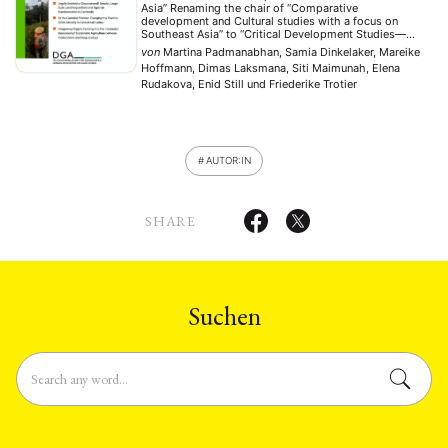
Asia” Renaming the chair of “Comparative
development and Cultural studies with a focus on
Southeast Asia” to “Critical Development Studies—
Southeast Asia” is the outcome of an intense
von
Martina Padmanabhan, Samia Dinkelaker, Mareike
intellectual, political and yet intimate process over the
Hoffmann, Dimas Laksmana, Siti Maimunah, Elena
last three years. In autumn 2019 …
Rudakova, Enid Still
und
Friederike Trotier
AUTOR:IN
SHARE
Suchen