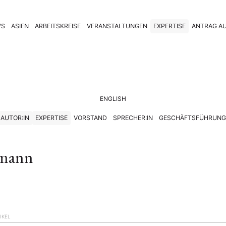
WS
ASIEN
ARBEITSKREISE
VERANSTALTUNGEN
EXPERTISE
ANTRAG AU
ENGLISH
AUTOR:IN
EXPERTISE
VORSTAND
SPRECHER:IN
GESCHÄFTSFÜHRUNG
dmann
IKEL