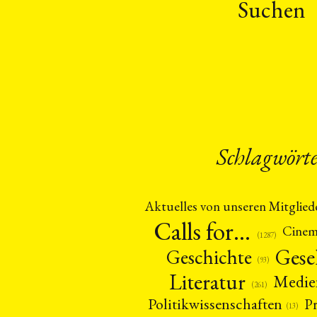
Suchen
Schlagwört
Aktuelles von unseren Mitglied
Calls for…
Cine
(1287)
Gese
Geschichte
(93)
Literatur
Medie
(261)
Politikwissenschaften
P
(13)