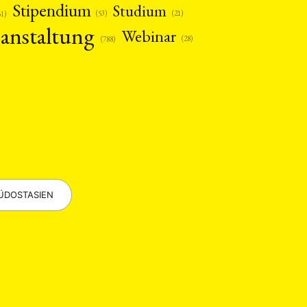
Stipendium
Studium
(53)
(21)
61)
anstaltung
Webinar
(28)
(788)
EBOTE
 SMALL GRANT DER DGA
ÜDOSTASIEN
ng
Bericht
(12)
(128)
Forschung
)
(234)
tur
Kunst
(27)
(4)
Philosophie
)
(12)
Publikation
(5)
(23)