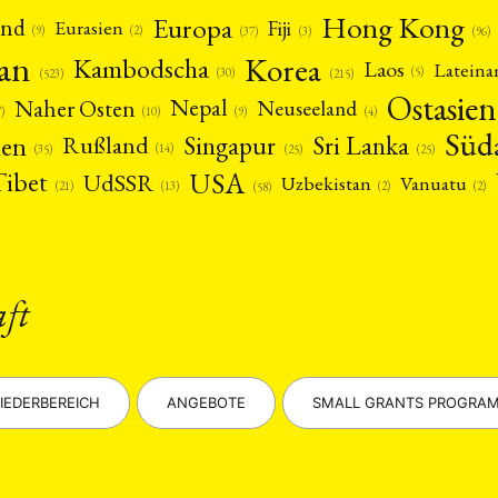
Hong Kong
Europa
and
Fiji
Eurasien
(9)
(2)
(3)
(96)
(37)
pan
Korea
Kambodscha
Laos
Latein
(5)
(30)
(523)
(215)
Ostasien
Nepal
Naher Osten
Neuseeland
(4)
(9)
(10)
7)
Süd
nen
Singapur
Sri Lanka
Rußland
(14)
(25)
(25)
(35)
USA
Tibet
UdSSR
Uzbekistan
Vanuatu
(21)
(2)
(2)
(13)
(58)
aft
IEDERBEREICH
ANGEBOTE
SMALL GRANTS PROGRA