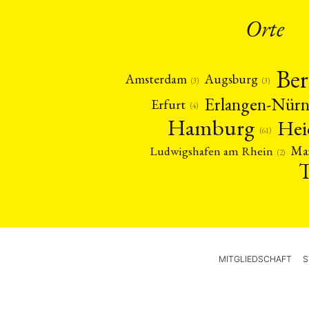
Orte
Ber
Amsterdam
Augsburg
(3)
(3)
Erlangen-Nür
Erfurt
(4)
Hamburg
Hei
(61)
Ma
Ludwigshafen am Rhein
(2)
MITGLIEDSCHAFT
S