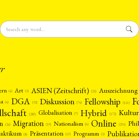
er
ASIEN (Zeitschrift)
Auszeichnung
Art
ern
(5)
(4)
(25)
F
DGA
Diskussion
Fellowship
ma
(4)
(74)
(92)
(111)
llschaft
Hybrid
Kultur
Globalisation
(7)
(172)
(283)
Online
Migration
n
Phi
Nationalism
(6)
(39)
(24)
(235)
Publikatio
Präsentation
raktikum
Programm
(13)
(5)
(8)