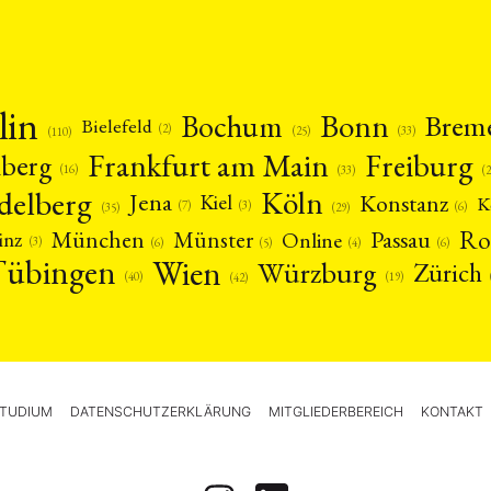
lin
Bonn
Bochum
Brem
Bielefeld
(2)
(25)
(33)
(110)
Frankfurt am Main
Freiburg
nberg
(16)
(
(33)
delberg
Köln
Jena
Konstanz
Kiel
K
(3)
(7)
(6)
(29)
(35)
Ro
München
Passau
Münster
inz
Online
(3)
(5)
(4)
(6)
(6)
Tübingen
Wien
Würzburg
Zürich
(19)
(40)
(42)
TUDIUM
DATENSCHUTZERKLÄRUNG
MITGLIEDERBEREICH
KONTAKT