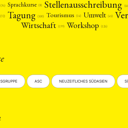
Stellenausschreibung
Sprachkurse
(8)
(36)
(6
Ver
Tagung
Umwelt
Tourismus
(14)
(45)
(32)
(500)
Wirtschaft
Workshop
(126)
(199)
ANG
se
TSKREISE
VERANSTALTUNGEN
EXPERTISE
ANTRAG AUF EINEN
MITGLIEDERBEREICH
DIE DGA
MITGLIEDSCHAFT
SGRUPPE
ASC
NEUZEITLICHES SÜDASIEN
S
eren Mitgliedern
Art
ASIEN (Zeitschrift)
Auszeichnu
(4)
(5)
(25)
s for…
Cinema
DGA
Diskussion
Fellowship
(1287)
(4)
(92)
(74)
(111
schichte
Gesellschaft
Globalisation
Hybrid
Kul
(93)
(283)
(7)
(172)
ratur
Medien
Migration
Nationalism
Online
n
(261)
(24)
(39)
(6)
(235
ikwissenschaften
Praktikum
Präsentation
Programm
(13)
(8)
(13)