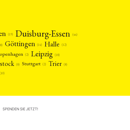
Duisburg-Essen
en
(19)
(44)
Göttingen
Halle
(14)
(12)
28)
Leipzig
openhagen
(2)
(18)
stock
Trier
Stuttgart
(2)
(8)
(8)
(10)
SPENDEN SIE JETZT!