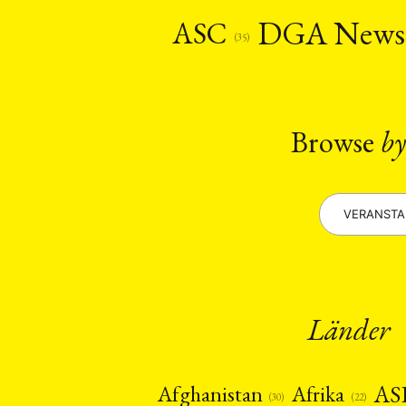
Recht
Religio
(20)
DGA New
ASC
Stipendium
(53
(35)
Umwe
MITGLIEDSC
Browse
by
VERANST
Länder
AS
Afghanistan
Afrika
(22)
(30)