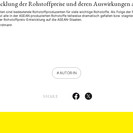
icklung der Rohstoffpreise und deren Auswirkungen
en sind bedeutende Rohstoffproduzenten für viele wichtige Rohstoffe. Als Folge der R
ast alle in der ASEAN produzierten Rohstoffe teilweise dramatisch gefallen bzw. stagnier
er Rohstoffpreis-Entwicklung auf die ASEAN-Staaten.
ordmann
AUTOR:IN
SHARE