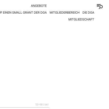
ANGEBOTE
F EINEN SMALL GRANT DER DGA
MITGLIEDERBEREICH
DIE DGA
MITGLIEDSCHAFT
52–58
{:de}