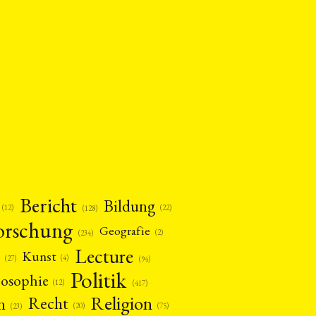
Bericht
Bildung
(12)
(22)
(128)
orschung
Geografie
(2)
(234)
Lecture
Kunst
(4)
(27)
(94)
Politik
losophie
(12)
(417)
Religion
n
Recht
(20)
(75)
(23)