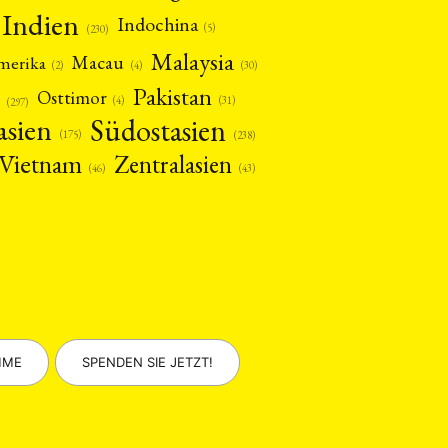
Indien
Indochina
(5)
(230)
Malaysia
Macau
amerika
(4)
(2)
(30)
Pakistan
Osttimor
(4)
(31)
(297)
asien
Südostasien
(175)
(238)
Vietnam
Zentralasien
(46)
(43)
MME
SPENDEN SIE JETZT!