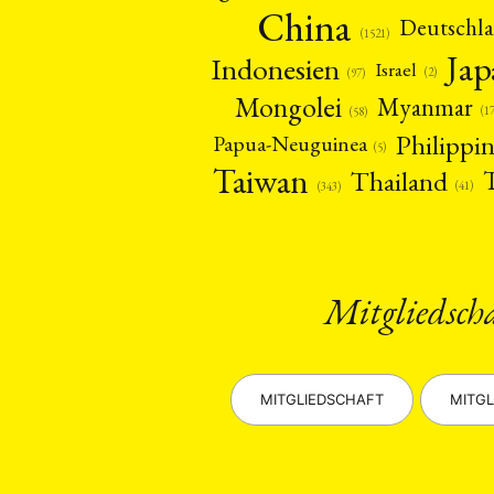
China
Deutschl
(1521)
Ja
Indonesien
Israel
(2)
(97)
Mongolei
Myanmar
(1
(58)
Philippi
Papua-Neuguinea
(5)
Taiwan
Thailand
(41)
(343)
Mitgliedsch
MITGLIEDSCHAFT
MITGL