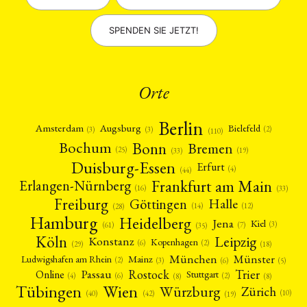
SPENDEN SIE JETZT!
Orte
Berlin
Amsterdam
Augsburg
Bielefeld
(2)
(3)
(3)
(110)
Bonn
Bochum
Bremen
(25)
(19)
(33)
Duisburg-Essen
Erfurt
(4)
(44)
Frankfurt am Main
Erlangen-Nürnberg
(16)
(33)
Freiburg
Halle
Göttingen
(12)
(14)
(28)
Hamburg
Heidelberg
Jena
Kiel
(3)
(7)
(61)
(35)
Köln
Leipzig
Konstanz
Kopenhagen
(2)
(6)
(18)
(29)
München
Münster
Mainz
Ludwigshafen am Rhein
(2)
(6)
(3)
(5)
Rostock
Trier
Passau
Online
Stuttgart
(2)
(6)
(4)
(8)
(8)
Tübingen
Wien
Würzburg
Zürich
(10)
(42)
(40)
(19)