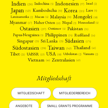
Indien
Indonesien
Indochina
Israel
(2)
(5)
(97)
(230)
Japan
Korea
Kambodscha
Laos
(5)
(30)
(523)
(215)
Mongolei
Malaysia
Macau
Lateinamerika
(4)
(2)
(30)
(58)
Myanmar
Nepal
Naher Osten
Neuseeland
(4)
(17)
(10)
(9)
Ostasien
Pakistan
Osttimor
(4)
(31)
(297)
Philippinen
Rußland
Papua-Neuguinea
(5)
(35)
(14)
Südasien
Singapur
Sri Lanka
(25)
(25)
(175)
Taiwan
Südostasien
Thailand
(41)
(238)
(343)
USA
Tibet
UdSSR
Uzbekistan
Vanuatu
(2)
(2)
(58)
(13)
(21)
Vietnam
Zentralasien
(46)
(43)
Mitgliedschaft
MITGLIEDSCHAFT
MITGLIEDERBEREICH
ANGEBOTE
SMALL GRANTS PROGRAMME