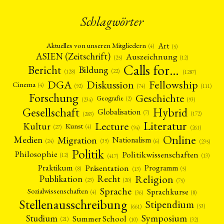
Schlagwörter
Art
Aktuelles von unseren Mitgliedern
(4)
(5)
ASIEN (Zeitschrift)
Auszeichnung
(12)
(25)
Calls for…
Bericht
Bildung
(22)
(128)
(1287)
Fellowship
DGA
Diskussion
Cinema
(4)
(92)
(74)
(111)
Forschung
Geschichte
Geografie
(2)
(93)
(234)
Gesellschaft
Hybrid
Globalisation
(7)
(172)
(283)
Literatur
Lecture
Kultur
Kunst
(4)
(27)
(94)
(261)
Online
Migration
Medien
Nationalism
(6)
(24)
(39)
(235)
Politik
Philosophie
Politikwissenschaften
(12)
(13)
(417)
Präsentation
Praktikum
Programm
(5)
(8)
(13)
Religion
Publikation
Recht
(23)
(20)
(75)
Sprache
Sprachkurse
Sozialwissenschaften
(4)
(36)
(8)
Stellenausschreibung
Stipendium
(53)
(661)
Symposium
Studium
Summer School
(21)
(10)
(32)