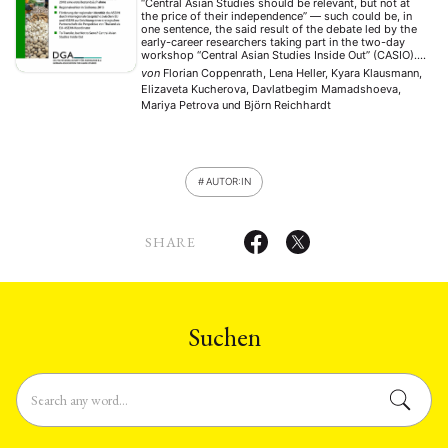
“Central Asian Studies should be relevant, but not at
the price of their independence” — such could be, in
one sentence, the said result of the debate led by the
early-career researchers taking part in the two-day
workshop “Central Asian Studies Inside Out” (CASIO).
On February 8–9, 2018, the workshop brought
von
Florian Coppenrath, Lena Heller, Kyara Klausmann,
together masters and PhD …
Elizaveta Kucherova, Davlatbegim Mamadshoeva,
Mariya Petrova
und
Björn Reichhardt
AUTOR:IN
SHARE
Suchen