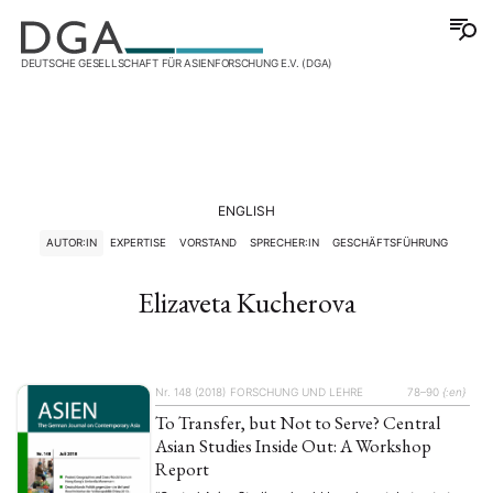
DEUTSCHE GESELLSCHAFT FÜR ASIENFORSCHUNG E.V. (DGA)
ENGLISH
AUTOR:IN
EXPERTISE
VORSTAND
SPRECHER:IN
GESCHÄFTSFÜHRUNG
Elizaveta Kucherova
Nr. 148 (2018)
FORSCHUNG UND LEHRE
78–90
{:en}
To Transfer, but Not to Serve? Central
Asian Studies Inside Out: A Workshop
Report