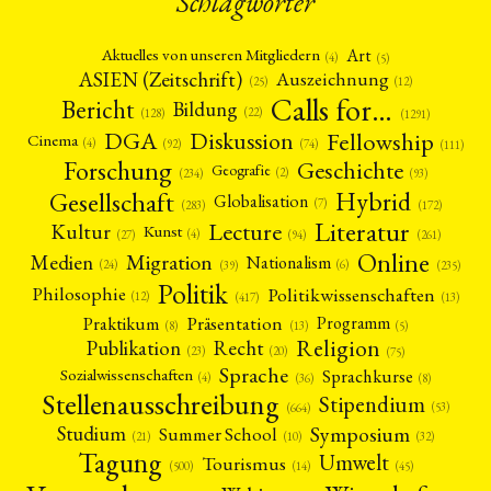
Schlagwörter
Art
Aktuelles von unseren Mitgliedern
(4)
(5)
ASIEN (Zeitschrift)
Auszeichnung
(12)
(25)
Calls for…
Bericht
Bildung
(22)
(128)
(1291)
Fellowship
DGA
Diskussion
Cinema
(4)
(92)
(74)
(111)
Forschung
Geschichte
Geografie
(2)
(93)
(234)
Gesellschaft
Hybrid
Globalisation
(7)
(172)
(283)
Literatur
Lecture
Kultur
Kunst
(4)
(27)
(94)
(261)
Online
Migration
Medien
Nationalism
(6)
(24)
(39)
(235)
Politik
Philosophie
Politikwissenschaften
(12)
(13)
(417)
Präsentation
Praktikum
Programm
(5)
(8)
(13)
Religion
Publikation
Recht
(23)
(20)
(75)
Sprache
Sprachkurse
Sozialwissenschaften
(4)
(36)
(8)
Stellenausschreibung
Stipendium
(53)
(664)
Symposium
Studium
Summer School
(21)
(10)
(32)
Tagung
Umwelt
Tourismus
(45)
(14)
(500)