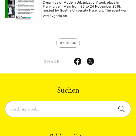
Dynamics of Modern Urbanization” took place in
Frankfurt am Main from 23 to 24 November 2018,
hosted by Goethe University Frankfurt. The event was
organized by Ms. Ryanne Flock (Goethe University
von
Evgenia An
Frankfurt) and Dr. Marius Meinhof (University of
Bielefeld), and was …
AUTOR:IN
SHARE
Suchen