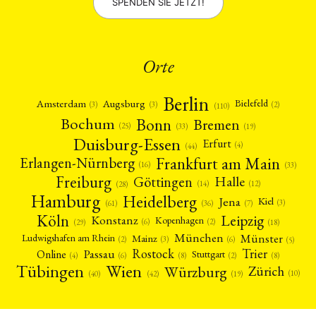
SPENDEN SIE JETZT!
Orte
Berlin
Amsterdam
Augsburg
Bielefeld
(2)
(3)
(3)
(110)
Bonn
Bochum
Bremen
(25)
(19)
(33)
Duisburg-Essen
Erfurt
(4)
(44)
Frankfurt am Main
Erlangen-Nürnberg
(16)
(33)
Freiburg
Halle
Göttingen
(12)
(14)
(28)
Hamburg
Heidelberg
Jena
Kiel
(3)
(7)
(61)
(36)
Köln
Leipzig
Konstanz
Kopenhagen
(2)
(6)
(18)
(29)
München
Münster
Mainz
Ludwigshafen am Rhein
(2)
(6)
(3)
(5)
Rostock
Trier
Passau
Online
Stuttgart
(2)
(6)
(4)
(8)
(8)
Tübingen
Wien
Würzburg
Zürich
(10)
(42)
(40)
(19)