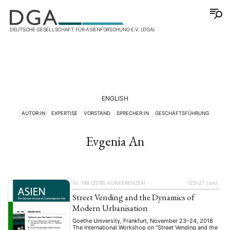
DEUTSCHE GESELLSCHAFT FÜR ASIENFORSCHUNG E.V. (DGA)
ENGLISH
AUTOR:IN
EXPERTISE
VORSTAND
SPRECHER:IN
GESCHÄFTSFÜHRUNG
Evgenia An
Nr. 149 (2018)
KONFERENZEN
125–27
{:en}
Street Vending and the Dynamics of
Modern Urbanisation
Goethe University, Frankfurt, November 23–24, 2018
The International Workshop on “Street Vending and the