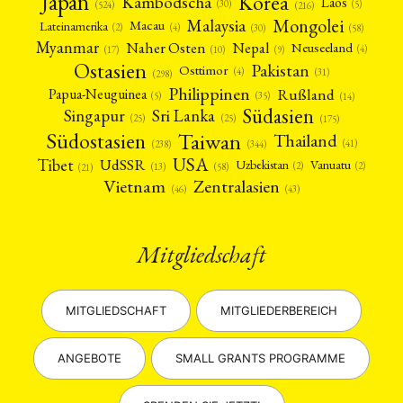
Japan
Korea
Kambodscha
Laos
(5)
(30)
(524)
(216)
Mongolei
Malaysia
Macau
Lateinamerika
(4)
(2)
(30)
(58)
Myanmar
Nepal
Naher Osten
Neuseeland
(4)
(17)
(10)
(9)
Ostasien
Pakistan
Osttimor
(4)
(31)
(298)
Philippinen
Rußland
Papua-Neuguinea
(5)
(35)
(14)
Südasien
Singapur
Sri Lanka
(25)
(25)
(175)
Taiwan
Südostasien
Thailand
(41)
(238)
(344)
USA
Tibet
UdSSR
Uzbekistan
Vanuatu
(2)
(2)
(58)
(13)
(21)
Vietnam
Zentralasien
(46)
(43)
Mitgliedschaft
MITGLIEDSCHAFT
MITGLIEDERBEREICH
ANGEBOTE
SMALL GRANTS PROGRAMME