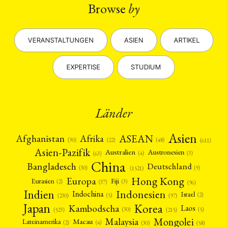
ENGLISH
Browse
by
VERANSTALTUNGEN
ASIEN
ARTIKEL
EXPERTISE
STUDIUM
Länder
Asien
Afrika
ASEAN
Afghanistan
(22)
(30)
(48)
(611)
Asien-Pazifik
Australien
Austronesien
(4)
(3)
(63)
China
Bangladesch
Deutschland
(9)
(30)
(1521)
Hong Kong
Europa
Fiji
Eurasien
(3)
(2)
(37)
(96)
Indien
Indonesien
Indochina
Israel
(2)
(5)
(97)
(230)
Japan
Korea
Kambodscha
Laos
(5)
(30)
(523)
(215)
Mongolei
Malaysia
Macau
Lateinamerika
(4)
(2)
(30)
(58)