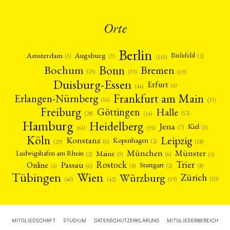
Orte
Berlin
Amsterdam
Augsburg
Bielefeld
(2)
(3)
(3)
(110)
Bonn
Bochum
Bremen
(25)
(19)
(33)
Duisburg-Essen
Erfurt
(4)
(44)
Frankfurt am Main
Erlangen-Nürnberg
(16)
(33)
Freiburg
Halle
Göttingen
(12)
(14)
(28)
Hamburg
Heidelberg
Jena
Kiel
(3)
(7)
(61)
(35)
Köln
Leipzig
Konstanz
Kopenhagen
(2)
(6)
(18)
(29)
München
Münster
Mainz
Ludwigshafen am Rhein
(2)
(6)
(3)
(5)
Rostock
Trier
Passau
Online
Stuttgart
(2)
(6)
(4)
(8)
(8)
Tübingen
Wien
Würzburg
Zürich
(10)
(42)
(40)
(19)
MITGLIEDSCHAFT
STUDIUM
DATENSCHUTZERKLÄRUNG
MITGLIEDERBEREICH