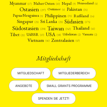
Myanmar
Nepal
Naher Osten
Neuseeland
(4)
(17)
(10)
(9)
Ostasien
Pakistan
Osttimor
(4)
(31)
(297)
Philippinen
Rußland
Papua-Neuguinea
(5)
(35)
(14)
Südasien
Singapur
Sri Lanka
(25)
(25)
(175)
Taiwan
Südostasien
Thailand
(41)
(238)
(343)
USA
Tibet
UdSSR
Uzbekistan
Vanuatu
(2)
(2)
(58)
(13)
(21)
Vietnam
Zentralasien
(46)
(43)
Mitgliedschaft
MITGLIEDSCHAFT
MITGLIEDERBEREICH
ANGEBOTE
SMALL GRANTS PROGRAMME
SPENDEN SIE JETZT!