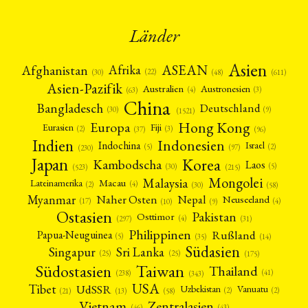
Umwelt
Veranstaltung
Webinar
Wirtschaft
(45)
(788)
(28)
(199)
Workshop
(126)
Länder
MITGLIEDSCHAFT
STUDIUM
DATENSCHUTZERKLÄRUNG
Asien
Afrika
ASEAN
Afghanistan
MITGLIEDERBEREICH
KONTAKT
SPENDEN SIE JETZT!
(22)
(30)
(48)
(611)
Asien-Pazifik
Australien
Austronesien
(4)
(3)
(63)
ENGLISH
China
Bangladesch
Deutschland
(9)
(30)
(1521)
Hong Kong
Europa
Fiji
Eurasien
(3)
(2)
(37)
(96)
Indien
Indonesien
Indochina
Israel
(2)
(5)
(97)
(230)
Japan
Korea
Kambodscha
Laos
(5)
(30)
(523)
(215)
Mongolei
Malaysia
Macau
Lateinamerika
(4)
(2)
(30)
(58)
Myanmar
Nepal
Naher Osten
Neuseeland
(4)
(17)
(10)
(9)
Ostasien
Pakistan
Osttimor
(4)
(31)
(297)
Philippinen
Rußland
Papua-Neuguinea
(5)
(35)
(14)
Südasien
Singapur
Sri Lanka
(25)
(25)
(175)
Taiwan
Südostasien
Thailand
(41)
(238)
(343)
USA
Tibet
UdSSR
Uzbekistan
Vanuatu
(2)
(2)
(58)
(13)
(21)
Vietnam
Zentralasien
(46)
(43)