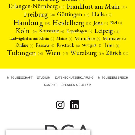
Frankfurt am Main
Erlangen-Nürnberg
(16)
(33)
Freiburg
Halle
Göttingen
(12)
(14)
(28)
Hamburg
Heidelberg
Jena
Kiel
(3)
(7)
(61)
(35)
Köln
Leipzig
Konstanz
Kopenhagen
(2)
(6)
(18)
(29)
München
Münster
Mainz
Ludwigshafen am Rhein
(2)
(6)
(3)
(5)
Rostock
Trier
Passau
Online
Stuttgart
(2)
(6)
(4)
(8)
(8)
Tübingen
Wien
Würzburg
Zürich
(10)
(42)
(40)
(19)
MITGLIEDSCHAFT
STUDIUM
DATENSCHUTZERKLÄRUNG
MITGLIEDERBEREICH
KONTAKT
SPENDEN SIE JETZT!