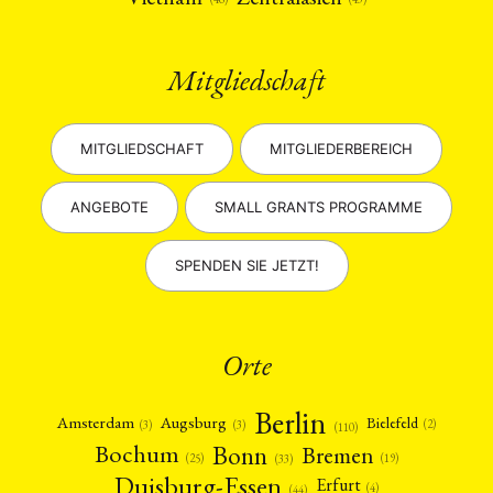
Mitgliedschaft
MITGLIEDSCHAFT
MITGLIEDERBEREICH
ANGEBOTE
SMALL GRANTS PROGRAMME
SPENDEN SIE JETZT!
Orte
Berlin
Amsterdam
Augsburg
Bielefeld
(2)
(3)
(3)
(110)
Bonn
Bochum
Bremen
(25)
(19)
(33)
Duisburg-Essen
Erfurt
(4)
(44)