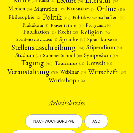
Literatur
Lecture
Kultur
Kunst
(4)
(27)
(94)
(261)
Online
Migration
Medien
Nationalism
(6)
(24)
(39)
(235)
Politik
Philosophie
Politikwissenschaften
(12)
(13)
(417)
Präsentation
Praktikum
Programm
(5)
(8)
(13)
Religion
Publikation
Recht
(23)
(20)
(75)
Sprache
Sprachkurse
Sozialwissenschaften
(4)
(36)
(8)
Stellenausschreibung
Stipendium
(53)
(661)
Symposium
Studium
Summer School
(21)
(10)
(32)
Tagung
Umwelt
Tourismus
(45)
(14)
(500)
Veranstaltung
Wirtschaft
Webinar
(28)
(788)
(199)
Workshop
(126)
Arbeitskreise
NACHWUCHSGRUPPE
ASC