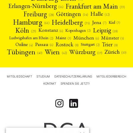
Frankfurt am Main
Erlangen-Nürnberg
(16)
(33)
Freiburg
Halle
Göttingen
(12)
(14)
(28)
Hamburg
Heidelberg
Jena
Kiel
(3)
(7)
(61)
(35)
Köln
Leipzig
Konstanz
Kopenhagen
(2)
(6)
(18)
(29)
München
Münster
Mainz
Ludwigshafen am Rhein
(2)
(6)
(3)
(5)
Rostock
Trier
Passau
Online
Stuttgart
(2)
(6)
(4)
(8)
(8)
Tübingen
Wien
Würzburg
Zürich
(10)
(42)
(40)
(19)
MITGLIEDSCHAFT
STUDIUM
DATENSCHUTZERKLÄRUNG
MITGLIEDERBEREICH
KONTAKT
SPENDEN SIE JETZT!