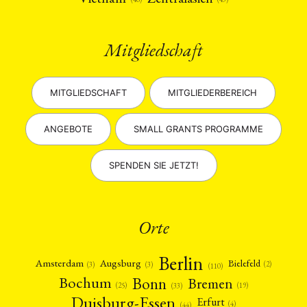
Mitgliedschaft
MITGLIEDSCHAFT
MITGLIEDERBEREICH
ANGEBOTE
SMALL GRANTS PROGRAMME
SPENDEN SIE JETZT!
Orte
Berlin
Amsterdam
Augsburg
Bielefeld
(2)
(3)
(3)
(110)
Bonn
Bochum
Bremen
(25)
(19)
(33)
Duisburg-Essen
Erfurt
(4)
(44)