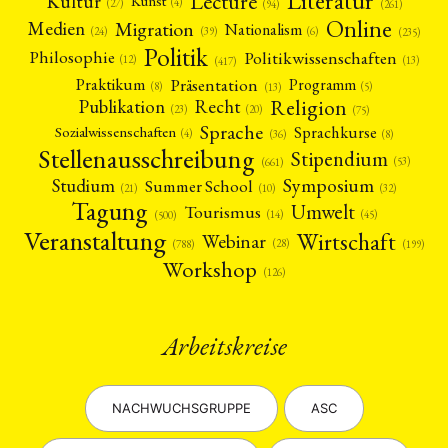
Literatur
Lecture
Kultur
Kunst
(4)
(27)
(94)
(261)
Online
Migration
Medien
Nationalism
(6)
(24)
(39)
(235)
Politik
Philosophie
Politikwissenschaften
(12)
(13)
(417)
Präsentation
Praktikum
Programm
(5)
(8)
(13)
Religion
Publikation
Recht
(23)
(20)
(75)
Sprache
Sprachkurse
Sozialwissenschaften
(4)
(36)
(8)
Stellenausschreibung
Stipendium
(53)
(661)
Symposium
Studium
Summer School
(21)
(10)
(32)
Tagung
Umwelt
Tourismus
(45)
(14)
(500)
Veranstaltung
Wirtschaft
Webinar
(28)
(788)
(199)
Workshop
(126)
Arbeitskreise
NACHWUCHSGRUPPE
ASC