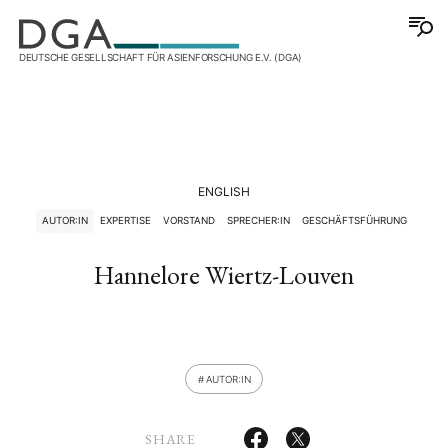
DEUTSCHE GESELLSCHAFT FÜR ASIENFORSCHUNG E.V. (DGA)
ENGLISH
AUTOR:IN
EXPERTISE
VORSTAND
SPRECHER:IN
GESCHÄFTSFÜHRUNG
Hannelore Wiertz-Louven
AUTOR:IN
SHARE