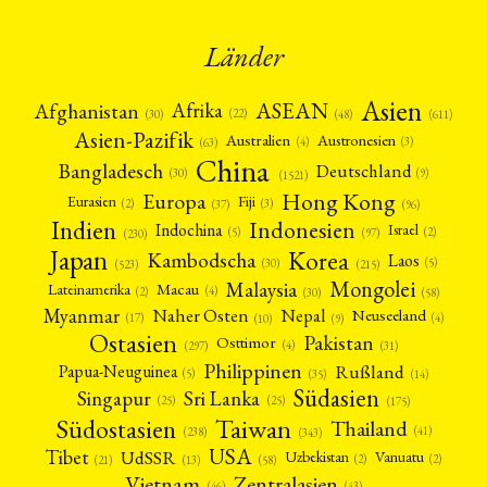
Umwelt
Veranstaltung
Webinar
Wirtschaft
(45)
(788)
(28)
(199)
Workshop
(126)
Länder
MITGLIEDSCHAFT
STUDIUM
DATENSCHUTZERKLÄRUNG
Asien
Afrika
ASEAN
Afghanistan
MITGLIEDERBEREICH
KONTAKT
SPENDEN SIE JETZT!
(22)
(30)
(48)
(611)
Asien-Pazifik
Australien
Austronesien
(4)
(3)
(63)
ENGLISH
China
Bangladesch
Deutschland
(9)
(30)
(1521)
Hong Kong
Europa
Fiji
Eurasien
(3)
(2)
(37)
(96)
Indien
Indonesien
Indochina
Israel
(2)
(5)
(97)
(230)
Japan
Korea
Kambodscha
Laos
(5)
(30)
(523)
(215)
Mongolei
Malaysia
Macau
Lateinamerika
(4)
(2)
(30)
(58)
Myanmar
Nepal
Naher Osten
Neuseeland
(4)
(17)
(10)
(9)
Ostasien
Pakistan
Osttimor
(4)
(31)
(297)
Philippinen
Rußland
Papua-Neuguinea
(5)
(35)
(14)
Südasien
Singapur
Sri Lanka
(25)
(25)
(175)
Taiwan
Südostasien
Thailand
(41)
(238)
(343)
USA
Tibet
UdSSR
Uzbekistan
Vanuatu
(2)
(2)
(58)
(13)
(21)
Vietnam
Zentralasien
(46)
(43)