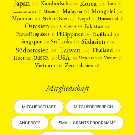
Japan
Korea
Kambodscha
Laos
(5)
(30)
(523)
(215)
Mongolei
Malaysia
Macau
Lateinamerika
(4)
(2)
(30)
(58)
Myanmar
Nepal
Naher Osten
Neuseeland
(4)
(17)
(10)
(9)
Ostasien
Pakistan
Osttimor
(4)
(31)
(297)
Philippinen
Rußland
Papua-Neuguinea
(5)
(35)
(14)
Südasien
Singapur
Sri Lanka
(25)
(25)
(175)
Taiwan
Südostasien
Thailand
(41)
(238)
(343)
USA
Tibet
UdSSR
Uzbekistan
Vanuatu
(2)
(2)
(58)
(13)
(21)
Vietnam
Zentralasien
(46)
(43)
Mitgliedschaft
MITGLIEDSCHAFT
MITGLIEDERBEREICH
ANGEBOTE
SMALL GRANTS PROGRAMME