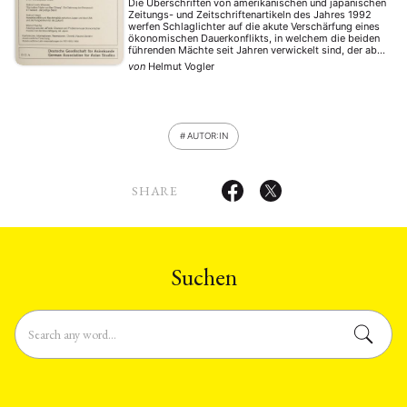
Die Überschriften von amerikanischen und japanischen
Zeitungs- und Zeitschriftenartikeln des Jahres 1992
werfen Schlaglichter auf die akute Verschärfung eines
ökonomischen Dauerkonflikts, in welchem die beiden
führenden Mächte seit Jahren verwickelt sind, der aber
nun mit dem Ende des Ost-West-Konflikts neue
von
Helmut Vogler
Schärfe gewonnen zu haben scheint. Der Autor zeigt
einige Grundstrukturen des Konflikts auf. Er untersucht
…
AUTOR:IN
SHARE
Suchen