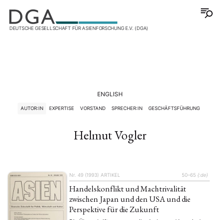
DEUTSCHE GESELLSCHAFT FÜR ASIENFORSCHUNG E.V. (DGA)
ENGLISH
AUTOR:IN
EXPERTISE
VORSTAND
SPRECHER:IN
GESCHÄFTSFÜHRUNG
Helmut Vogler
Nr. 49 (1993)
ARTIKEL
50–65
{:de}
Handelskonflikt und Machtrivalität
zwischen Japan und den USA und die
Perspektive für die Zukunft