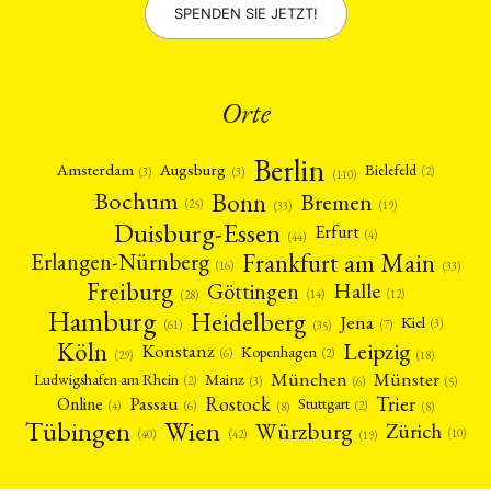
SPENDEN SIE JETZT!
Orte
Berlin
Amsterdam
Augsburg
Bielefeld
(2)
(3)
(3)
(110)
Bonn
Bochum
Bremen
(25)
(19)
(33)
Duisburg-Essen
Erfurt
(4)
(44)
Frankfurt am Main
Erlangen-Nürnberg
(16)
(33)
Freiburg
Halle
Göttingen
(12)
(14)
(28)
Hamburg
Heidelberg
Jena
Kiel
(3)
(7)
(61)
(35)
Köln
Leipzig
Konstanz
Kopenhagen
(2)
(6)
(18)
(29)
München
Münster
Mainz
Ludwigshafen am Rhein
(2)
(6)
(3)
(5)
Rostock
Trier
Passau
Online
Stuttgart
(2)
(6)
(4)
(8)
(8)
Tübingen
Wien
Würzburg
Zürich
(10)
(42)
(40)
(19)