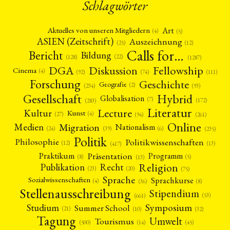
Schlagwörter
Art
Aktuelles von unseren Mitgliedern
(4)
(5)
ASIEN (Zeitschrift)
Auszeichnung
(12)
(25)
Calls for…
Bericht
Bildung
(22)
(128)
(1287)
Fellowship
DGA
Diskussion
Cinema
(4)
(92)
(74)
(111)
Forschung
Geschichte
Geografie
(2)
(93)
(234)
Gesellschaft
Hybrid
Globalisation
(7)
(172)
(283)
Literatur
Lecture
Kultur
Kunst
(4)
(27)
(94)
(261)
Online
Migration
Medien
Nationalism
(6)
(24)
(39)
(235)
Politik
Philosophie
Politikwissenschaften
(12)
(13)
(417)
Präsentation
Praktikum
Programm
(5)
(8)
(13)
Religion
Publikation
Recht
(23)
(20)
(75)
Sprache
Sprachkurse
Sozialwissenschaften
(4)
(36)
(8)
Stellenausschreibung
Stipendium
(53)
(661)
Symposium
Studium
Summer School
(21)
(10)
(32)
Tagung
Umwelt
Tourismus
(45)
(14)
(500)