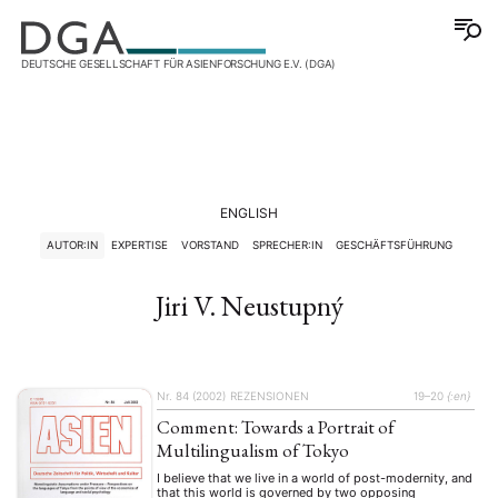
DEUTSCHE GESELLSCHAFT FÜR ASIENFORSCHUNG E.V. (DGA)
ENGLISH
AUTOR:IN
EXPERTISE
VORSTAND
SPRECHER:IN
GESCHÄFTSFÜHRUNG
Jiri V. Neustupný
Nr. 84 (2002)
REZENSIONEN
19–20
{:en}
Comment: Towards a Portrait of
Multilingualism of Tokyo
I believe that we live in a world of post-modernity, and
that this world is governed by two opposing