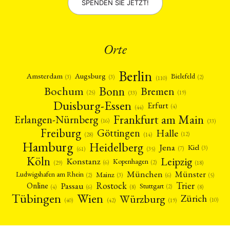
SPENDEN SIE JETZT!
Orte
Berlin
Amsterdam
Augsburg
Bielefeld
(2)
(3)
(3)
(110)
Bonn
Bochum
Bremen
(25)
(19)
(33)
Duisburg-Essen
Erfurt
(4)
(44)
Frankfurt am Main
Erlangen-Nürnberg
(16)
(33)
Freiburg
Halle
Göttingen
(12)
(14)
(28)
Hamburg
Heidelberg
Jena
Kiel
(3)
(7)
(61)
(35)
Köln
Leipzig
Konstanz
Kopenhagen
(2)
(6)
(18)
(29)
München
Münster
Mainz
Ludwigshafen am Rhein
(2)
(6)
(3)
(5)
Rostock
Trier
Passau
Online
Stuttgart
(2)
(6)
(4)
(8)
(8)
Tübingen
Wien
Würzburg
Zürich
(10)
(42)
(40)
(19)