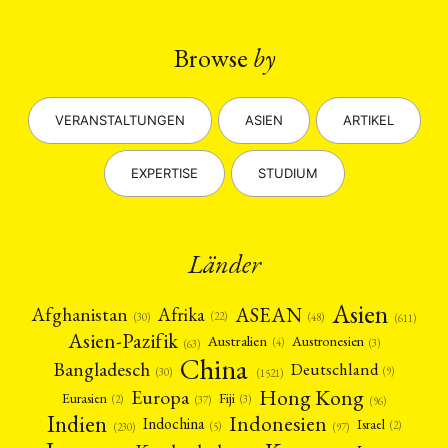
Medien
Migration
Nationalism
Online
(24)
(39)
(6)
(235)
Philosophie
Politik
Politikwissenschaften
Praktikum
(12)
(417)
(13)
(8)
Präsentation
Programm
Publikation
Recht
(13)
(5)
(23)
(20)
Browse
by
Religion
Sozialwissenschaften
Sprache
Sprachkurse
(75)
(4)
(36)
(8)
Stellenausschreibung
Stipendium
Studium
(661)
(53)
(21)
Summer School
Symposium
Tagung
Tourismus
(10)
(32)
(500)
(14)
Umwelt
Veranstaltung
Webinar
Wirtschaft
(45)
(788)
(28)
(199)
VERANSTALTUNGEN
ASIEN
ARTIKEL
Workshop
(126)
EXPERTISE
STUDIUM
MITGLIEDSCHAFT
STUDIUM
DATENSCHUTZERKLÄRUNG
MITGLIEDERBEREICH
KONTAKT
SPENDEN SIE JETZT!
ENGLISH
Länder
Asien
Afrika
ASEAN
Afghanistan
(22)
(30)
(48)
(611)
Asien-Pazifik
Australien
Austronesien
(4)
(3)
(63)
China
Bangladesch
Deutschland
(9)
(30)
(1521)
Hong Kong
Europa
Fiji
Eurasien
(3)
(2)
(37)
(96)
Indien
Indonesien
Indochina
Israel
(2)
(5)
(97)
(230)