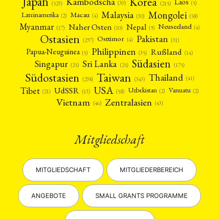
Japan
Korea
Kambodscha
Laos
(5)
(30)
(523)
(215)
Mongolei
Malaysia
Macau
Lateinamerika
(4)
(2)
(30)
(58)
Myanmar
Nepal
Naher Osten
Neuseeland
(4)
(17)
(10)
(9)
Ostasien
Pakistan
Osttimor
(4)
(31)
(297)
Philippinen
Rußland
Papua-Neuguinea
(5)
(35)
(14)
Südasien
Singapur
Sri Lanka
(25)
(25)
(175)
Taiwan
Südostasien
Thailand
(41)
(238)
(343)
USA
Tibet
UdSSR
Uzbekistan
Vanuatu
(2)
(2)
(58)
(13)
(21)
Vietnam
Zentralasien
(46)
(43)
Mitgliedschaft
MITGLIEDSCHAFT
MITGLIEDERBEREICH
ANGEBOTE
SMALL GRANTS PROGRAMME