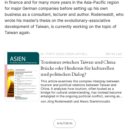
in finance and for many more years in the Asia-Pacific region
for major German companies before setting up his own
business as a consultant, lecturer and author. Rodenwaldt, who
wrote his master’s thesis on the evolutionary-associative
development of Taiwan, is currently working on the topic of
Taiwan again.
Nr. 170/171 (2024)
ASIEN AKTUELL
186–94
{:de}
Tourismus zwischen Taiwan und China:
Brücke oder Hindernis für kulturellen
und politischen Dialog?
This article examines the complex interplay between
tourism and political relations between Taiwan and
China. It analyzes how tourism, often touted as a
bridge for cultural understanding, has instead become
entangled in the ongoing political conflict, serving as
both a tool for economic influence and a reflection of
von
Jörg Rodenwaldt
und
Alexis Stanimiroudis
deep-seated tensions. The authors trace the
development …
AUTOR:IN