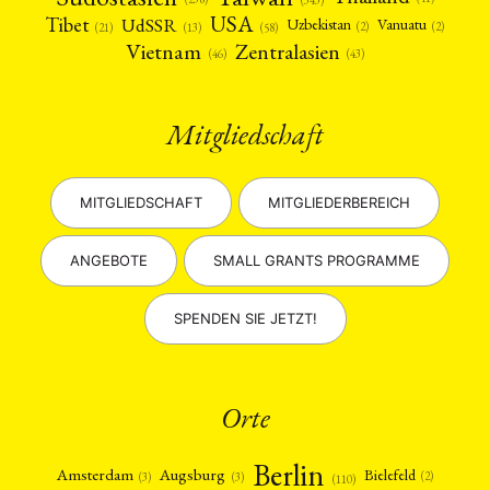
USA
Tibet
UdSSR
Uzbekistan
Vanuatu
(2)
(2)
(58)
(13)
(21)
Vietnam
Zentralasien
(46)
(43)
Mitgliedschaft
MITGLIEDSCHAFT
MITGLIEDERBEREICH
ANGEBOTE
SMALL GRANTS PROGRAMME
SPENDEN SIE JETZT!
Orte
Berlin
Amsterdam
Augsburg
Bielefeld
(2)
(3)
(3)
(110)