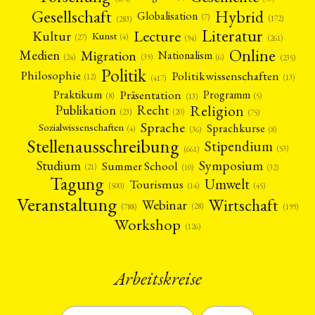
Gesellschaft
Hybrid
Globalisation
(7)
(172)
(283)
Literatur
Lecture
Kultur
Kunst
(4)
(27)
(94)
(261)
Online
Migration
Medien
Nationalism
(6)
(24)
(39)
(235)
Politik
Philosophie
Politikwissenschaften
(12)
(13)
(417)
Präsentation
Praktikum
Programm
(5)
(8)
(13)
Religion
Publikation
Recht
(23)
(20)
(75)
Sprache
Sprachkurse
Sozialwissenschaften
(4)
(36)
(8)
Stellenausschreibung
Stipendium
(53)
(661)
Symposium
Studium
Summer School
(21)
(10)
(32)
Tagung
Umwelt
Tourismus
(45)
(14)
(500)
Veranstaltung
Wirtschaft
Webinar
(28)
(788)
(199)
Workshop
(126)
NEWS
ASIEN
ARBEITSKREISE
VERANSTALTUNGEN
EXPERTISE
Arbeitskreise
ANGEBOTE
ANTRAG AUF EINEN SMALL GRANT DER DGA
MITGLIEDERBEREICH
DIE DGA