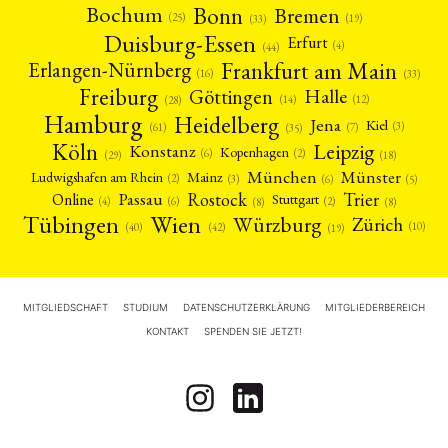
Bonn
Bochum
Bremen
(25)
(19)
(33)
Duisburg-Essen
Erfurt
(4)
(44)
Frankfurt am Main
Erlangen-Nürnberg
(16)
(33)
Freiburg
Halle
Göttingen
(12)
(14)
(28)
Hamburg
Heidelberg
Jena
Kiel
(3)
(7)
(61)
(35)
Köln
Leipzig
Konstanz
Kopenhagen
(2)
(6)
(18)
(29)
München
Münster
Mainz
Ludwigshafen am Rhein
(2)
(6)
(3)
(5)
Rostock
Trier
Passau
Online
Stuttgart
(2)
(6)
(4)
(8)
(8)
Tübingen
Wien
Würzburg
Zürich
(10)
(42)
(40)
(19)
MITGLIEDSCHAFT
STUDIUM
DATENSCHUTZERKLÄRUNG
MITGLIEDERBEREICH
KONTAKT
SPENDEN SIE JETZT!