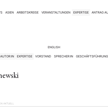
WS
ASIEN
ARBEITSKREISE
VERANSTALTUNGEN
EXPERTISE
ANTRAG AU
ENGLISH
AUTOR:IN
EXPERTISE
VORSTAND
SPRECHER:IN
GESCHÄFTSFÜHRUNG
hewski
EN AKTUELL