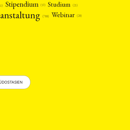
Stipendium
Studium
(53)
(21)
61)
anstaltung
Webinar
(28)
(788)
EBOTE
 SMALL GRANT DER DGA
ÜDOSTASIEN
ng
Bericht
(12)
(128)
Forschung
)
(234)
tur
Kunst
(27)
(4)
Philosophie
)
(12)
Publikation
(5)
(23)