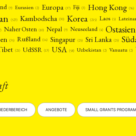
Hong Kong
Europa
and
Fiji
Eurasien
(9)
(2)
(3)
(96)
(37)
pan
Korea
Kambodscha
Laos
Latein
(5)
(30)
(523)
(215)
Ostasien
Nepal
Naher Osten
Neuseeland
(4)
(9)
(10)
7)
Süd
nen
Singapur
Sri Lanka
Rußland
(14)
(25)
(25)
(35)
USA
Tibet
UdSSR
Uzbekistan
Vanuatu
(21)
(2)
(2)
(13)
(58)
aft
IEDERBEREICH
ANGEBOTE
SMALL GRANTS PROGRA