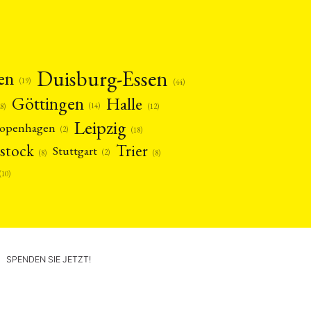
Duisburg-Essen
en
(19)
(44)
Göttingen
Halle
(14)
(12)
28)
Leipzig
openhagen
(2)
(18)
stock
Trier
Stuttgart
(2)
(8)
(8)
(10)
SPENDEN SIE JETZT!