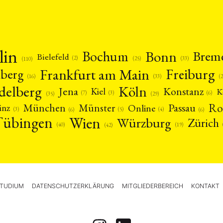
lin
Bonn
Bochum
Brem
Bielefeld
(2)
(25)
(33)
(110)
Frankfurt am Main
Freiburg
nberg
(16)
(
(33)
delberg
Köln
Jena
Konstanz
Kiel
K
(3)
(7)
(6)
(29)
(35)
Ro
München
Passau
Münster
inz
Online
(3)
(5)
(4)
(6)
(6)
Tübingen
Wien
Würzburg
Zürich
(19)
(40)
(42)
TUDIUM
DATENSCHUTZERKLÄRUNG
MITGLIEDERBEREICH
KONTAKT