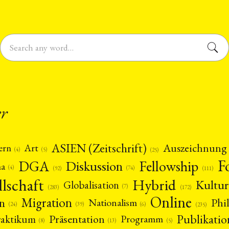
er
ASIEN (Zeitschrift)
Auszeichnung
Art
ern
(5)
(4)
(25)
F
DGA
Diskussion
Fellowship
ma
(4)
(74)
(92)
(111)
llschaft
Hybrid
Kultur
Globalisation
(7)
(172)
(283)
Online
Migration
n
Phi
Nationalism
(6)
(39)
(24)
(235)
Publikatio
Präsentation
raktikum
Programm
(13)
(5)
(8)