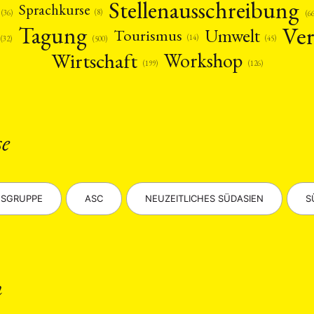
Stellenausschreibung
Sprachkurse
(8)
(36)
(6
Ver
Tagung
Umwelt
Tourismus
(14)
(45)
(32)
(500)
Wirtschaft
Workshop
(126)
(199)
ANG
se
TSKREISE
VERANSTALTUNGEN
EXPERTISE
ANTRAG AUF EINEN
MITGLIEDERBEREICH
DIE DGA
MITGLIEDSCHAFT
SGRUPPE
ASC
NEUZEITLICHES SÜDASIEN
S
eren Mitgliedern
Art
ASIEN (Zeitschrift)
Auszeichnu
(4)
(5)
(25)
s for…
Cinema
DGA
Diskussion
Fellowship
(1287)
(4)
(92)
(74)
(111
schichte
Gesellschaft
Globalisation
Hybrid
Kul
(93)
(283)
(7)
(172)
ratur
Medien
Migration
Nationalism
Online
n
(261)
(24)
(39)
(6)
(235
ikwissenschaften
Praktikum
Präsentation
Programm
(13)
(8)
(13)