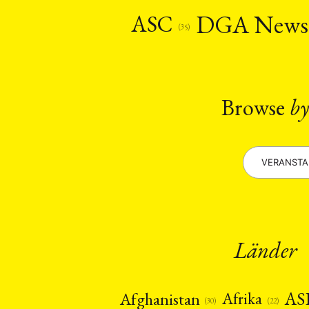
Recht
Religio
(20)
DGA New
ASC
Stipendium
(53
(35)
Umwe
MITGLIEDSC
Browse
by
VERANST
Länder
AS
Afghanistan
Afrika
(22)
(30)