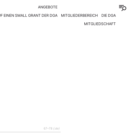
ANGEBOTE
F EINEN SMALL GRANT DER DGA
MITGLIEDERBEREICH
DIE DGA
MITGLIEDSCHAFT
67–78
{:de}