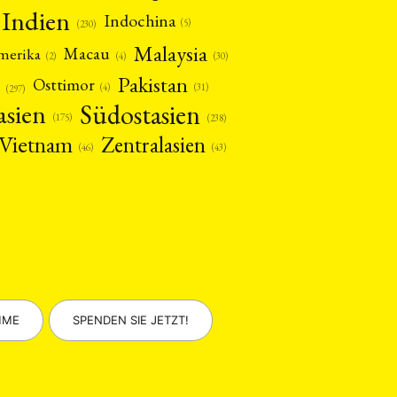
Indien
Indochina
(5)
(230)
Malaysia
Macau
amerika
(4)
(2)
(30)
Pakistan
Osttimor
(4)
(31)
(297)
asien
Südostasien
(175)
(238)
Vietnam
Zentralasien
(46)
(43)
MME
SPENDEN SIE JETZT!