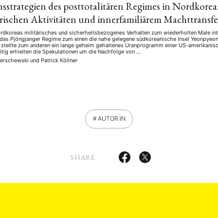
sstrategien des posttotalitären Regimes in Nordko
ärischen Aktivitäten und innerfamiliärem Machttransfe
rdkoreas militärisches und sicherheitsbezogenes Verhalten zum wiederholten Male in
 das Pjöngjanger Regime zum einen die nahe gelegene südkoreanische Insel Yeonpyeong
 stellte zum anderen ein lange geheim gehaltenes Uranprogramm einer US-amerikanisc
itig erhielten die Spekulationen um die Nachfolge von …
Gerschewski
und
Patrick Köllner
AUTOR:IN
SHARE