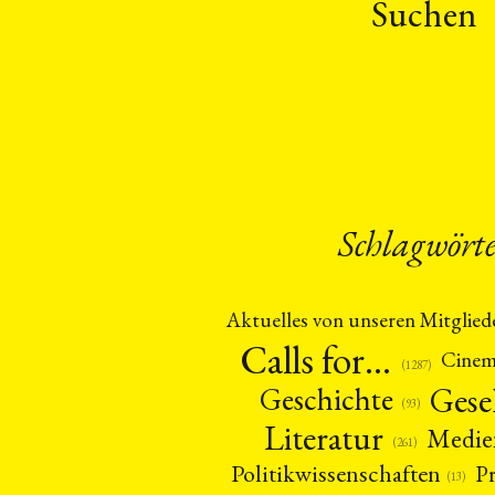
Suchen
Schlagwört
Aktuelles von unseren Mitglied
Calls for…
Cine
(1287)
Gese
Geschichte
(93)
Literatur
Medie
(261)
Politikwissenschaften
P
(13)