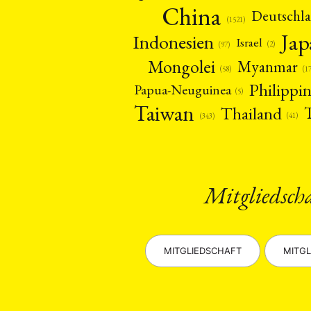
China
Deutschl
(1521)
Ja
Indonesien
Israel
(2)
(97)
Mongolei
Myanmar
(1
(58)
Philippi
Papua-Neuguinea
(5)
Taiwan
Thailand
(41)
(343)
Mitgliedsch
MITGLIEDSCHAFT
MITGL