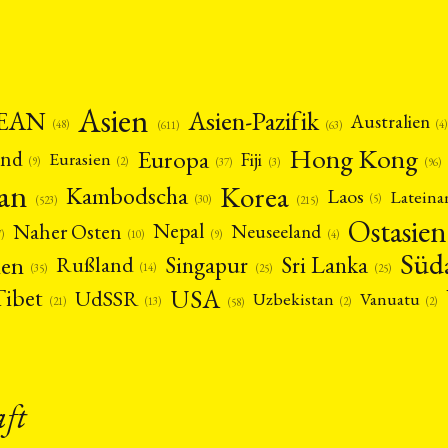
Asien
EAN
Asien-Pazifik
Australien
(4)
(48)
(63)
(611)
Hong Kong
Europa
and
Fiji
Eurasien
(9)
(2)
(3)
(96)
(37)
pan
Korea
Kambodscha
Laos
Latein
(5)
(30)
(523)
(215)
Ostasien
Nepal
Naher Osten
Neuseeland
(4)
(9)
(10)
7)
Süd
nen
Singapur
Sri Lanka
Rußland
(14)
(25)
(25)
(35)
USA
Tibet
UdSSR
Uzbekistan
Vanuatu
(21)
(2)
(2)
(13)
(58)
aft