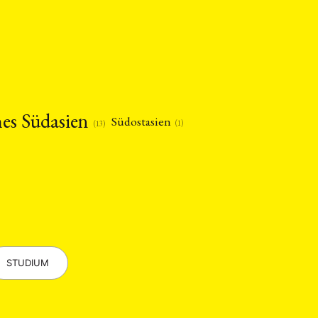
Philosophie
)
(12)
Publikation
(5)
(23)
enausschreibung
(661)
Tourismus
(14)
op
(126)
hes Südasien
Südostasien
(1)
(13)
CH
KONTAKT
STUDIUM