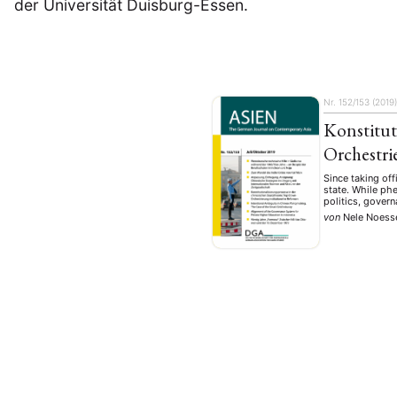
der Universität Duisburg-Essen.
Nr. 152/153 (2019
Konstitut
Orchestri
Since taking off
state. While ph
politics, govern
von
Nele Noesse