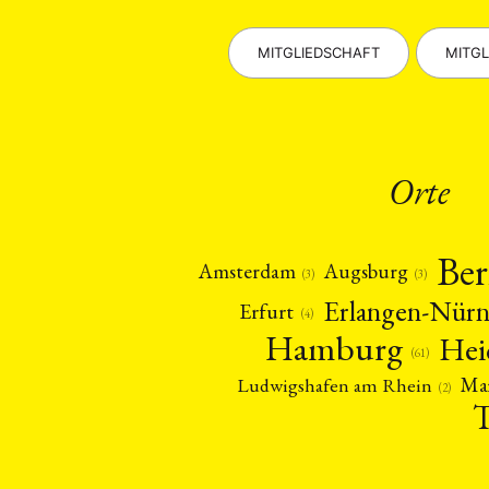
MITGLIEDSCHAFT
MITGL
Orte
Ber
Amsterdam
Augsburg
(3)
(3)
Erlangen-Nür
Erfurt
(4)
Hamburg
Hei
(61)
Ma
Ludwigshafen am Rhein
(2)