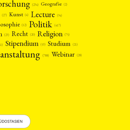
orschung
Geografie
(2)
(234)
Lecture
Kunst
(4)
(27)
(94)
Politik
losophie
(12)
(417)
Religion
n
Recht
(20)
(75)
(23)
Stipendium
Studium
(53)
(21)
61)
anstaltung
Webinar
(28)
(788)
EBOTE
 SMALL GRANT DER DGA
ng
Bericht
(12)
(128)
Forschung
)
(234)
ÜDOSTASIEN
tur
Kunst
(27)
(4)