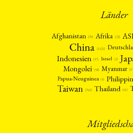
Länder
AS
Afghanistan
Afrika
(22)
(30)
China
Deutschl
(1521)
Ja
Indonesien
Israel
(2)
(97)
Mongolei
Myanmar
(1
(58)
Philippi
Papua-Neuguinea
(5)
Taiwan
Thailand
(41)
(343)
Mitgliedsch