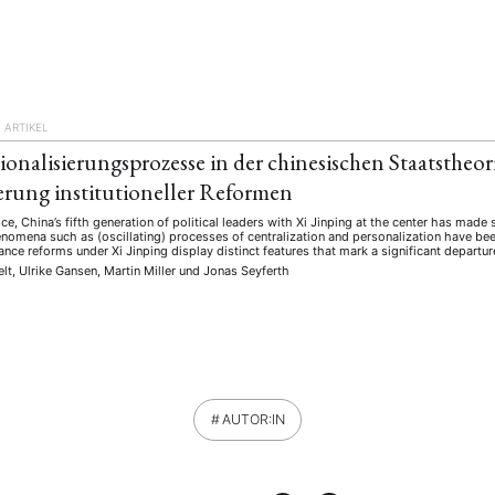
)
ARTIKEL
ionalisierungsprozesse in der chinesischen Staatstheo
erung institutioneller Reformen
ice, China’s fifth generation of political leaders with Xi Jinping at the center has made s
enomena such as (oscillating) processes of centralization and personalization have be
ance reforms under Xi Jinping display distinct features that mark a significant departu
lt, Ulrike Gansen, Martin Miller
und
Jonas Seyferth
AUTOR:IN