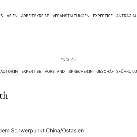
WS
ASIEN
ARBEITSKREISE
VERANSTALTUNGEN
EXPERTISE
ANTRAG AU
ENGLISH
AUTOR:IN
EXPERTISE
VORSTAND
SPRECHER:IN
GESCHÄFTSFÜHRUNG
rth
it dem Schwerpunkt China/Ostasien