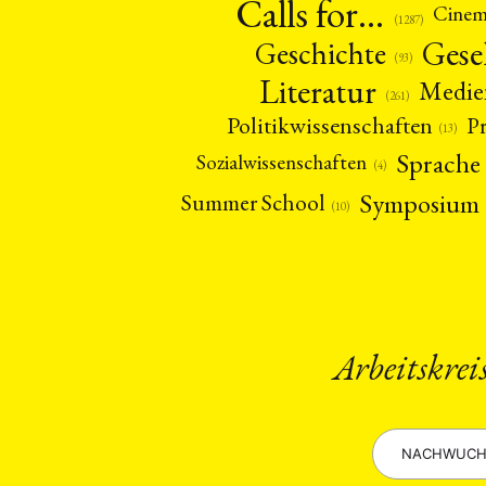
Calls for…
Cine
(1287)
Gese
Geschichte
(93)
Literatur
Medie
(261)
Politikwissenschaften
P
(13)
Sprache
Sozialwissenschaften
(4)
Symposium
Summer School
(10)
NEWS
ASIEN
ARBEI
Arbeitskrei
Aktuelles von uns
Bildung
Call
(22)
NACHWUCH
Geografie
Ge
(2)