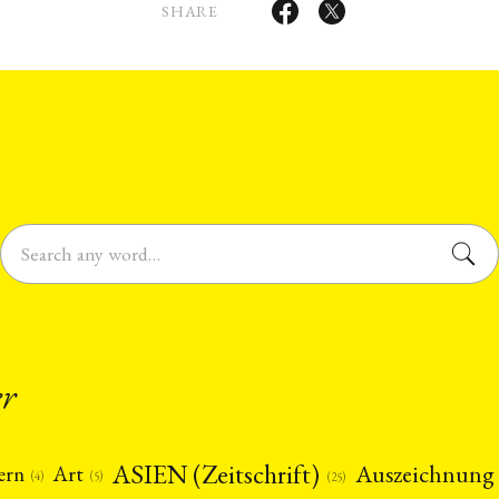
SHARE
er
ASIEN (Zeitschrift)
Auszeichnung
Art
ern
(5)
(4)
(25)