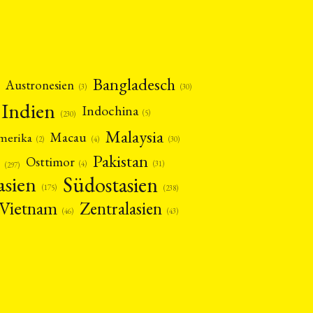
Bangladesch
Austronesien
(30)
(3)
Indien
Indochina
(5)
(230)
Malaysia
Macau
amerika
(4)
(2)
(30)
Pakistan
Osttimor
(4)
(31)
(297)
asien
Südostasien
(175)
(238)
Vietnam
Zentralasien
(46)
(43)