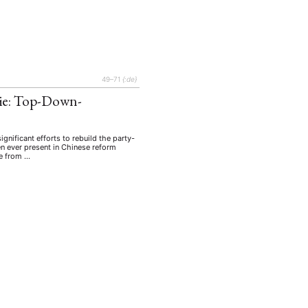
49–71
{:de}
rie: Top-Down-
ignificant efforts to rebuild the party-
en ever present in Chinese reform
re from …