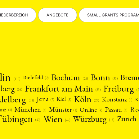
IEDERBEREICH
ANGEBOTE
SMALL GRANTS PROGRA
lin
Bonn
Bochum
Brem
Bielefeld
(2)
(25)
(33)
(110)
Frankfurt am Main
Freiburg
nberg
(16)
(
(33)
delberg
Köln
Jena
Konstanz
Kiel
K
(3)
(7)
(6)
(29)
(35)
Ro
München
Passau
Münster
inz
Online
(3)
(5)
(4)
(6)
(6)
Tübingen
Wien
Würzburg
Zürich
(19)
(40)
(42)