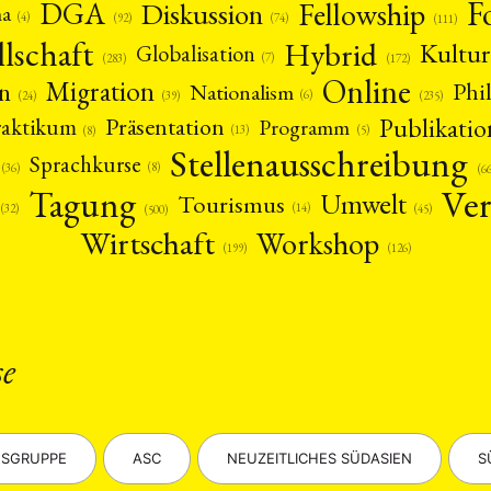
F
DGA
Diskussion
Fellowship
ma
(4)
(74)
(92)
(111)
llschaft
Hybrid
Kultur
Globalisation
(7)
(172)
(283)
Online
Migration
n
Phi
Nationalism
(6)
(39)
(24)
(235)
Publikatio
Präsentation
raktikum
Programm
(13)
(5)
(8)
Stellenausschreibung
Sprachkurse
(8)
(36)
(6
Ver
Tagung
Umwelt
Tourismus
(14)
(45)
(32)
(500)
Wirtschaft
Workshop
(126)
(199)
ANG
TSKREISE
VERANSTALTUNGEN
EXPERTISE
ANTRAG AUF EINEN
MITGLIEDERBEREICH
DIE DGA
MITGLIEDSCHAFT
se
eren Mitgliedern
Art
ASIEN (Zeitschrift)
Auszeichnu
(4)
(5)
(25)
s for…
Cinema
DGA
Diskussion
Fellowship
(1287)
(4)
(92)
(74)
(111
SGRUPPE
ASC
NEUZEITLICHES SÜDASIEN
S
schichte
Gesellschaft
Globalisation
Hybrid
Kul
(93)
(283)
(7)
(172)