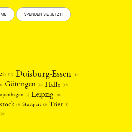
MME
SPENDEN SIE JETZT!
Duisburg-Essen
en
(19)
(44)
Göttingen
Halle
(14)
(12)
28)
Leipzig
openhagen
(2)
(18)
stock
Trier
Stuttgart
(2)
(8)
(8)
(10)