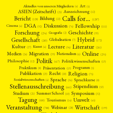
Art
Aktuelles von unseren Mitgliedern
(4)
(5)
ASIEN (Zeitschrift)
Auszeichnung
(12)
(25)
Calls for…
Bericht
Bildung
(22)
(128)
(1287)
Fellowship
DGA
Diskussion
Cinema
(4)
(92)
(74)
(111)
Forschung
Geschichte
Geografie
(2)
(93)
(234)
Gesellschaft
Hybrid
Globalisation
(7)
(172)
(283)
Literatur
Lecture
Kultur
Kunst
(4)
(27)
(94)
(261)
Online
Migration
Medien
Nationalism
(6)
(24)
(39)
(235)
Politik
Philosophie
Politikwissenschaften
(12)
(13)
(417)
Präsentation
Praktikum
Programm
(5)
(8)
(13)
Religion
Publikation
Recht
(23)
(20)
(75)
Sprache
Sprachkurse
Sozialwissenschaften
(4)
(36)
(8)
Stellenausschreibung
Stipendium
(53)
(661)
Symposium
Studium
Summer School
(21)
(10)
(32)
Tagung
Umwelt
Tourismus
(45)
(14)
(500)
Veranstaltung
Wirtschaft
Webinar
(28)
(788)
(199)
NEWS
ASIEN
ARBEITSKREISE
VERANSTALTUNGEN
EXPERTISE