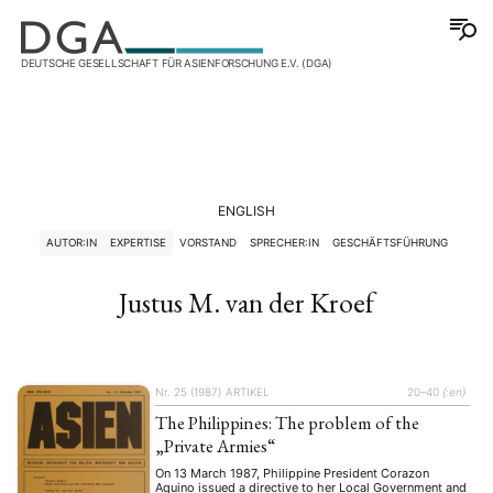
DEUTSCHE GESELLSCHAFT FÜR ASIENFORSCHUNG E.V. (DGA)
ENGLISH
AUTOR:IN
EXPERTISE
VORSTAND
SPRECHER:IN
GESCHÄFTSFÜHRUNG
Justus M. van der Kroef
Nr. 25 (1987)
ARTIKEL
20–40
{:en}
The Philippines: The problem of the
„Private Armies“
On 13 March 1987, Philippine President Corazon
Aquino issued a directive to her Local Government and