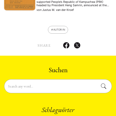
supported People’s Republic of Kampuchea (PRK)
headed by President Heng Samrin, announced at the
close of its „second ordinary meeting“ held in Phnom
von
Justus M. van der Kroef
Penh, that Pen Sovan, the KPRP’s secretary general and
chairman (i.e. …
AUTOR:IN
SHARE
Suchen
Schlagwörter