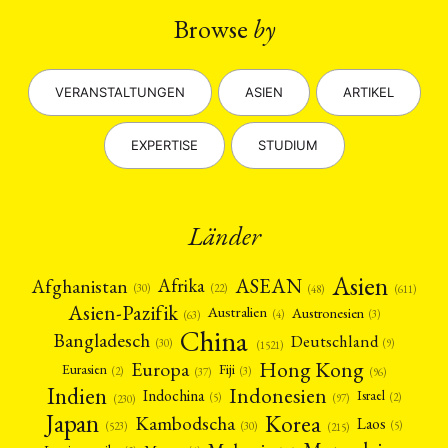
ENGLISH
Browse
by
VERANSTALTUNGEN
ASIEN
ARTIKEL
EXPERTISE
STUDIUM
Länder
Asien
Afrika
ASEAN
Afghanistan
(22)
(30)
(48)
(611)
Asien-Pazifik
Australien
Austronesien
(4)
(3)
(63)
China
Bangladesch
Deutschland
(9)
(30)
(1521)
Hong Kong
Europa
Fiji
Eurasien
(3)
(2)
(37)
(96)
Indien
Indonesien
Indochina
Israel
(2)
(5)
(97)
(230)
Japan
Korea
Kambodscha
Laos
(5)
(30)
(523)
(215)