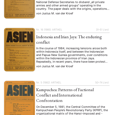
National Defense Secretaries to disband „all private
armies and other armed groups“ operating in the
country. The paper deals with the origins, operations
and the difficulties of a potential disbandment of
von
Justus M. van der Kroef
these private armies. The obvious reluctance to the …
Nr. 16 (1985)
ARTIKEL
31–51
{:en}
Indonesia and Irian Jaya: The enduring
conflict
In the course of 1984, increasing tensions arose both
within Indonesia itself, and between the Indonesian
and Papua-New Guinea governments, over conditions
within the Indonesian province of Irian Jaya.
Repeatedly, in recent years, there have been protest
demonstrations and armed clashes between groups of
von
Justus M. van der Kroef
Papuan nationalists and the Indonesian authorities in
Irian Jaya. Resentment of …
Nr. 5 (1982)
ARTIKEL
50–74
{:en}
Kampuchea: Patterns of Factional
Conflict and International
Confrontation
On December 5, 1981, the Central Committee of the
Kampuchean People’s Revolutionary Party (KPRP), the
organizational matrix of the Hanoi-imposed and -