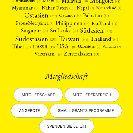
Mongolei
Malaysia
Macau
Lateinamerika
(4)
(2)
(30)
(58)
Myanmar
Nepal
Naher Osten
Neuseeland
(4)
(17)
(10)
(9)
Ostasien
Pakistan
Osttimor
(4)
(31)
(297)
Philippinen
Rußland
Papua-Neuguinea
(5)
(35)
(14)
Südasien
Singapur
Sri Lanka
(25)
(25)
(175)
Taiwan
Südostasien
Thailand
(41)
(238)
(343)
USA
Tibet
UdSSR
Uzbekistan
Vanuatu
(2)
(2)
(58)
(13)
(21)
Vietnam
Zentralasien
(46)
(43)
Mitgliedschaft
MITGLIEDSCHAFT
MITGLIEDERBEREICH
ANGEBOTE
SMALL GRANTS PROGRAMME
SPENDEN SIE JETZT!