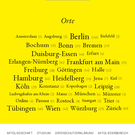
Orte
Berlin
Amsterdam
Augsburg
Bielefeld
(2)
(3)
(3)
(110)
Bonn
Bochum
Bremen
(25)
(19)
(33)
Duisburg-Essen
Erfurt
(4)
(44)
Frankfurt am Main
Erlangen-Nürnberg
(16)
(33)
Freiburg
Halle
Göttingen
(12)
(14)
(28)
Hamburg
Heidelberg
Jena
Kiel
(3)
(7)
(61)
(35)
Köln
Leipzig
Konstanz
Kopenhagen
(2)
(6)
(18)
(29)
München
Münster
Mainz
Ludwigshafen am Rhein
(2)
(6)
(3)
(5)
Rostock
Trier
Passau
Online
Stuttgart
(2)
(6)
(4)
(8)
(8)
Tübingen
Wien
Würzburg
Zürich
(10)
(42)
(40)
(19)
MITGLIEDSCHAFT
STUDIUM
DATENSCHUTZERKLÄRUNG
MITGLIEDERBEREICH