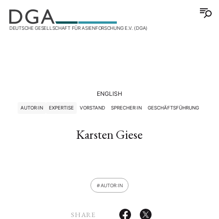
DEUTSCHE GESELLSCHAFT FÜR ASIENFORSCHUNG E.V. (DGA)
ENGLISH
AUTOR:IN
EXPERTISE
VORSTAND
SPRECHER:IN
GESCHÄFTSFÜHRUNG
Karsten Giese
AUTOR:IN
SHARE