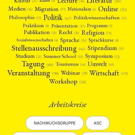
Literatur
Lecture
Kultur
Kunst
(4)
(27)
(94)
(261)
Online
Migration
Medien
Nationalism
(6)
(24)
(39)
(235)
Politik
Philosophie
Politikwissenschaften
(12)
(13)
(417)
Präsentation
Praktikum
Programm
(5)
(8)
(13)
Religion
Publikation
Recht
(23)
(20)
(75)
Sprache
Sprachkurse
Sozialwissenschaften
(4)
(36)
(8)
Stellenausschreibung
Stipendium
(53)
(661)
Symposium
Studium
Summer School
(21)
(10)
(32)
Tagung
Umwelt
Tourismus
(45)
(14)
(500)
Veranstaltung
Wirtschaft
Webinar
(28)
(788)
(199)
Workshop
(126)
Arbeitskreise
NACHWUCHSGRUPPE
ASC