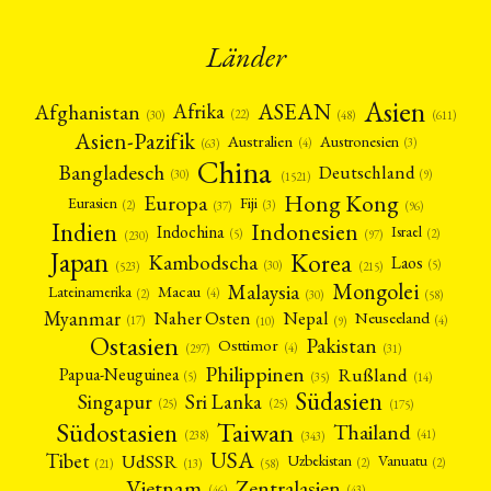
Umwelt
Veranstaltung
Webinar
Wirtschaft
(45)
(788)
(28)
(199)
Workshop
(126)
Länder
MITGLIEDSCHAFT
STUDIUM
DATENSCHUTZERKLÄRUNG
Asien
Afrika
ASEAN
Afghanistan
MITGLIEDERBEREICH
KONTAKT
SPENDEN SIE JETZT!
(22)
(30)
(48)
(611)
Asien-Pazifik
Australien
Austronesien
(4)
(3)
(63)
ENGLISH
China
Bangladesch
Deutschland
(9)
(30)
(1521)
Hong Kong
Europa
Fiji
Eurasien
(3)
(2)
(37)
(96)
Indien
Indonesien
Indochina
Israel
(2)
(5)
(97)
(230)
Japan
Korea
Kambodscha
Laos
(5)
(30)
(523)
(215)
Mongolei
Malaysia
Macau
Lateinamerika
(4)
(2)
(30)
(58)
Myanmar
Nepal
Naher Osten
Neuseeland
(4)
(17)
(10)
(9)
Ostasien
Pakistan
Osttimor
(4)
(31)
(297)
Philippinen
Rußland
Papua-Neuguinea
(5)
(35)
(14)
Südasien
Singapur
Sri Lanka
(25)
(25)
(175)
Taiwan
Südostasien
Thailand
(41)
(238)
(343)
USA
Tibet
UdSSR
Uzbekistan
Vanuatu
(2)
(2)
(58)
(13)
(21)
Vietnam
Zentralasien
(46)
(43)