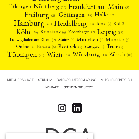
Frankfurt am Main
Erlangen-Nürnberg
(16)
(33)
Freiburg
Halle
Göttingen
(12)
(14)
(28)
Hamburg
Heidelberg
Jena
Kiel
(3)
(7)
(61)
(35)
Köln
Leipzig
Konstanz
Kopenhagen
(2)
(6)
(18)
(29)
München
Münster
Mainz
Ludwigshafen am Rhein
(2)
(6)
(3)
(5)
Rostock
Trier
Passau
Online
Stuttgart
(2)
(6)
(4)
(8)
(8)
Tübingen
Wien
Würzburg
Zürich
(10)
(42)
(40)
(19)
MITGLIEDSCHAFT
STUDIUM
DATENSCHUTZERKLÄRUNG
MITGLIEDERBEREICH
KONTAKT
SPENDEN SIE JETZT!