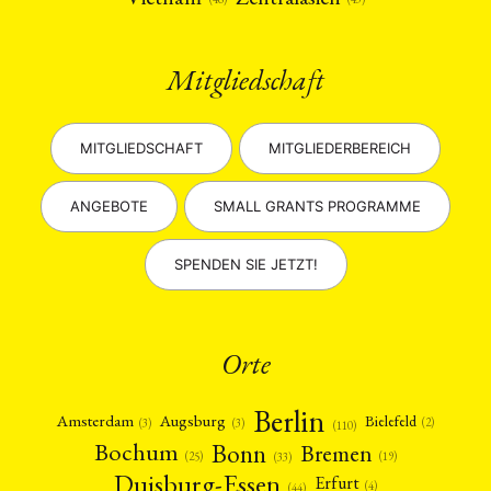
Mitgliedschaft
MITGLIEDSCHAFT
MITGLIEDERBEREICH
ANGEBOTE
SMALL GRANTS PROGRAMME
SPENDEN SIE JETZT!
Orte
Berlin
Amsterdam
Augsburg
Bielefeld
(2)
(3)
(3)
(110)
Bonn
Bochum
Bremen
(25)
(19)
(33)
Duisburg-Essen
Erfurt
(4)
(44)