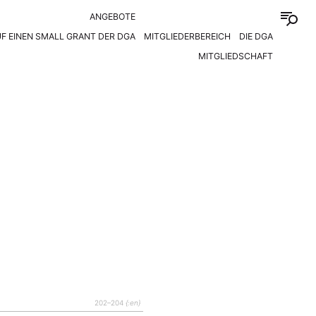
ANGEBOTE
F EINEN SMALL GRANT DER DGA
MITGLIEDERBEREICH
DIE DGA
MITGLIEDSCHAFT
202–204
{:en}