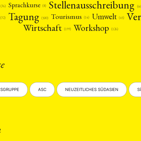
Stellenausschreibung
Sprachkurse
(8)
(36)
(6
Ver
Tagung
Umwelt
Tourismus
(14)
(45)
(32)
(500)
Wirtschaft
Workshop
(126)
(199)
ANG
se
TSKREISE
VERANSTALTUNGEN
EXPERTISE
ANTRAG AUF EINEN
MITGLIEDERBEREICH
DIE DGA
MITGLIEDSCHAFT
SGRUPPE
ASC
NEUZEITLICHES SÜDASIEN
S
eren Mitgliedern
Art
ASIEN (Zeitschrift)
Auszeichnu
(4)
(5)
(25)
s for…
Cinema
DGA
Diskussion
Fellowship
(1287)
(4)
(92)
(74)
(111
schichte
Gesellschaft
Globalisation
Hybrid
Kul
(93)
(283)
(7)
(172)
ratur
Medien
Migration
Nationalism
Online
n
(261)
(24)
(39)
(6)
(235
ikwissenschaften
Praktikum
Präsentation
Programm
(13)
(8)
(13)