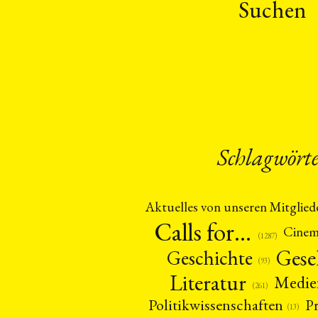
Suchen
Schlagwört
Aktuelles von unseren Mitglied
Calls for…
Cine
(1287)
Gese
Geschichte
(93)
Literatur
Medie
(261)
Politikwissenschaften
P
(13)