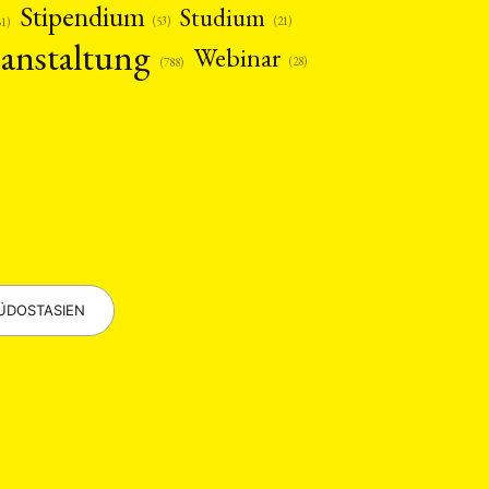
Stipendium
Studium
(53)
(21)
61)
anstaltung
Webinar
(28)
(788)
EBOTE
 SMALL GRANT DER DGA
ÜDOSTASIEN
ng
Bericht
(12)
(128)
Forschung
)
(234)
tur
Kunst
(27)
(4)
Philosophie
)
(12)
Publikation
(5)
(23)