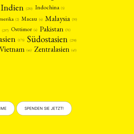
Indien
Indochina
(5)
(230)
Malaysia
Macau
amerika
(4)
(2)
(30)
Pakistan
Osttimor
(4)
(31)
(297)
asien
Südostasien
(175)
(238)
Vietnam
Zentralasien
(46)
(43)
MME
SPENDEN SIE JETZT!