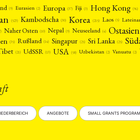
Hong Kong
Europa
and
Fiji
Eurasien
(9)
(2)
(3)
(96)
(37)
pan
Korea
Kambodscha
Laos
Latein
(5)
(30)
(523)
(215)
Ostasien
Nepal
Naher Osten
Neuseeland
(4)
(9)
(10)
7)
Süd
nen
Singapur
Sri Lanka
Rußland
(14)
(25)
(25)
(35)
USA
Tibet
UdSSR
Uzbekistan
Vanuatu
(21)
(2)
(2)
(13)
(58)
aft
IEDERBEREICH
ANGEBOTE
SMALL GRANTS PROGRA