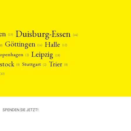
Duisburg-Essen
en
(19)
(44)
Göttingen
Halle
(14)
(12)
28)
Leipzig
openhagen
(2)
(18)
stock
Trier
Stuttgart
(2)
(8)
(8)
(10)
SPENDEN SIE JETZT!