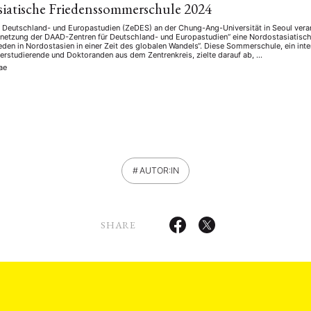
iatische Friedenssommerschule 2024
r Deutschland- und Europastudien (ZeDES) an der Chung-Ang-Universität in Seoul ver
netzung der DAAD-Zentren für Deutschland- und Europastudien“ eine Nordostasiatis
den in Nordostasien in einer Zeit des globalen Wandels“. Diese Sommerschule, ein inter
terstudierende und Doktoranden aus dem Zentrenkreis, zielte darauf ab, …
ae
AUTOR:IN
SHARE