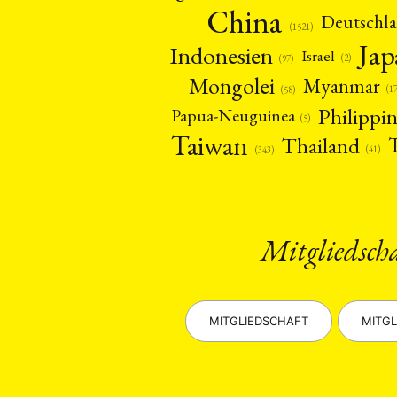
China
Deutschl
(1521)
Ja
Indonesien
Israel
(2)
(97)
Mongolei
Myanmar
(1
(58)
Philippi
Papua-Neuguinea
(5)
Taiwan
Thailand
(41)
(343)
Mitgliedsch
MITGLIEDSCHAFT
MITGL