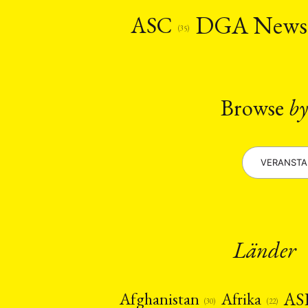
Recht
Religio
(20)
DGA New
ASC
Stipendium
(53
(35)
Umwe
MITGLIEDSC
Browse
by
VERANST
Länder
AS
Afghanistan
Afrika
(22)
(30)