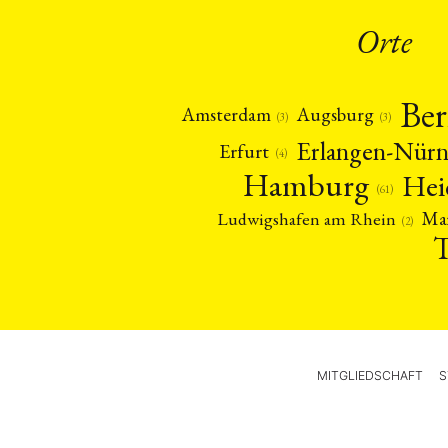
Orte
Ber
Amsterdam
Augsburg
(3)
(3)
Erlangen-Nür
Erfurt
(4)
Hamburg
Hei
(61)
Ma
Ludwigshafen am Rhein
(2)
MITGLIEDSCHAFT
S