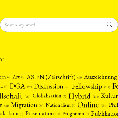
er
ASIEN (Zeitschrift)
Auszeichnung
Art
ern
(5)
(4)
(25)
F
DGA
Diskussion
Fellowship
ma
(4)
(74)
(92)
(111)
llschaft
Hybrid
Kultur
Globalisation
(7)
(172)
(283)
Online
Migration
n
Phi
Nationalism
(6)
(39)
(24)
(235)
Publikatio
Präsentation
raktikum
Programm
(13)
(5)
(8)