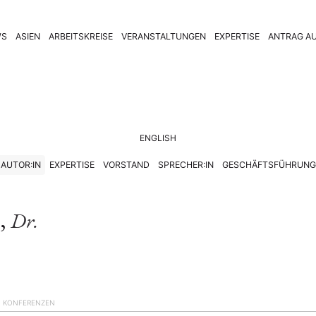
WS
ASIEN
ARBEITSKREISE
VERANSTALTUNGEN
EXPERTISE
ANTRAG AU
ENGLISH
AUTOR:IN
EXPERTISE
VORSTAND
SPRECHER:IN
GESCHÄFTSFÜHRUNG
,
Dr.
)
KONFERENZEN