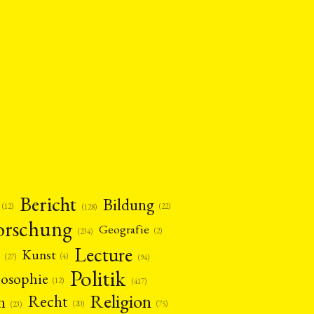
Bericht
Bildung
(12)
(22)
(128)
orschung
Geografie
(2)
(234)
Lecture
Kunst
(4)
(27)
(94)
Politik
losophie
(12)
(417)
Religion
n
Recht
(20)
(75)
(23)