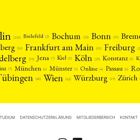
lin
Bonn
Bochum
Brem
Bielefeld
(2)
(25)
(33)
(110)
Frankfurt am Main
Freiburg
nberg
(16)
(
(33)
delberg
Köln
Jena
Konstanz
Kiel
K
(3)
(7)
(6)
(29)
(35)
Ro
München
Passau
Münster
inz
Online
(3)
(5)
(4)
(6)
(6)
Tübingen
Wien
Würzburg
Zürich
(19)
(40)
(42)
TUDIUM
DATENSCHUTZERKLÄRUNG
MITGLIEDERBEREICH
KONTAKT